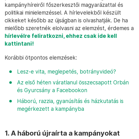
kampányhíreiről főszerkesztői magyarázattal és
politikai minielemzéssel. A hírlevelekből készült
cikkeket később az újságban is olvashatják. De ha
mielőbb szeretnék elolvasni az elemzést, érdemes a
hírlevélre feliratkozni, ehhez csak ide kell
kattintani!
Korábbi ötpontos elemzések:
Lesz-e vita, meglepetés, botrányvideó?
Az első héten váratlanul összecsapott Orbán
és Gyurcsány a Facebookon
Háború, razzia, gyanúsítás és házkutatás is
megérkezett a kampányba
1.
A háború újraírta a kampányokat