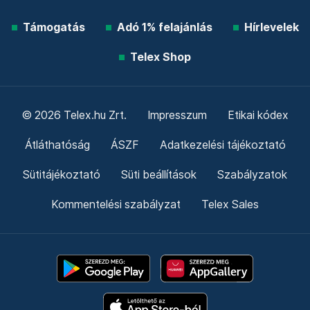
Támogatás
Adó 1% felajánlás
Hírlevelek
Telex Shop
© 2026 Telex.hu Zrt.
Impresszum
Etikai kódex
Átláthatóság
ÁSZF
Adatkezelési tájékoztató
Sütitájékoztató
Süti beállítások
Szabályzatok
Kommentelési szabályzat
Telex Sales