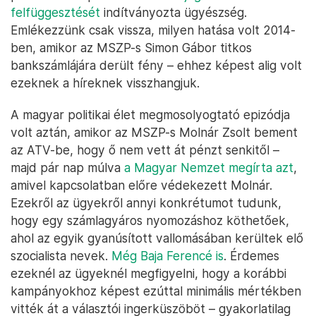
felfüggesztését
indítványozta ügyészség.
Emlékezzünk csak vissza, milyen hatása volt 2014-
ben, amikor az MSZP-s Simon Gábor titkos
bankszámlájára derült fény – ehhez képest alig volt
ezeknek a híreknek visszhangjuk.
A magyar politikai élet megmosolyogtató epizódja
volt aztán, amikor az MSZP-s Molnár Zsolt bement
az ATV-be, hogy ő nem vett át pénzt senkitől –
majd pár nap múlva
a Magyar Nemzet megírta azt
,
amivel kapcsolatban előre védekezett Molnár.
Ezekről az ügyekről annyi konkrétumot tudunk,
hogy egy számlagyáros nyomozáshoz köthetőek,
ahol az egyik gyanúsított vallomásában kerültek elő
szocialista nevek.
Még Baja Ferencé is
. Érdemes
ezeknél az ügyeknél megfigyelni, hogy a korábbi
kampányokhoz képest ezúttal minimális mértékben
vitték át a választói ingerküszöböt – gyakorlatilag