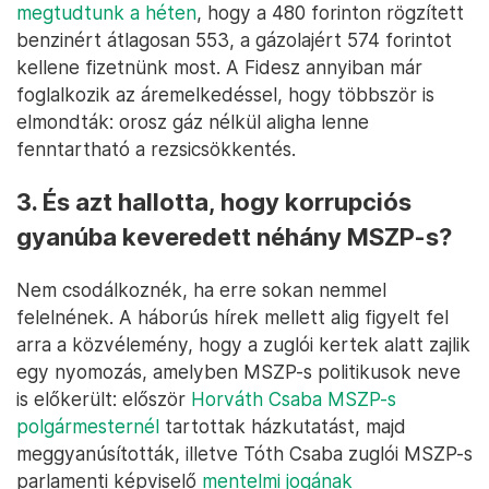
megtudtunk a héten
, hogy a 480 forinton rögzített
benzinért átlagosan 553, a gázolajért 574 forintot
kellene fizetnünk most. A Fidesz annyiban már
foglalkozik az áremelkedéssel, hogy többször is
elmondták: orosz gáz nélkül aligha lenne
fenntartható a rezsicsökkentés.
3. És azt hallotta, hogy korrupciós
gyanúba keveredett néhány MSZP-s?
Nem csodálkoznék, ha erre sokan nemmel
felelnének. A háborús hírek mellett alig figyelt fel
arra a közvélemény, hogy a zuglói kertek alatt zajlik
egy nyomozás, amelyben MSZP-s politikusok neve
is előkerült: először
Horváth Csaba MSZP-s
polgármesternél
tartottak házkutatást, majd
meggyanúsították, illetve Tóth Csaba zuglói MSZP-s
parlamenti képviselő
mentelmi jogának