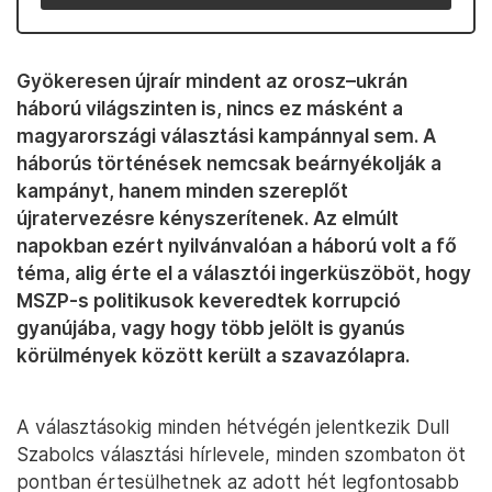
Gyökeresen újraír mindent az orosz–ukrán
háború világszinten is, nincs ez másként a
magyarországi választási kampánnyal sem. A
háborús történések nemcsak beárnyékolják a
kampányt, hanem minden szereplőt
újratervezésre kényszerítenek. Az elmúlt
napokban ezért nyilvánvalóan a háború volt a fő
téma, alig érte el a választói ingerküszöböt, hogy
MSZP-s politikusok keveredtek korrupció
gyanújába, vagy hogy több jelölt is gyanús
körülmények között került a szavazólapra.
A választásokig minden hétvégén jelentkezik Dull
Szabolcs választási hírlevele, minden szombaton öt
pontban értesülhetnek az adott hét legfontosabb