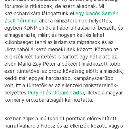
fórumok is ritkábbak, de azért akadnak. Mi
Kazincbarcikára látogattunk el
egy kiadós Semjén
Zsolt-fórumra
, ahol a miniszterelnök-helyettes,
egyben KDNP-elnök a háború hatásairól beszélt, és
elmagyarázta, miért és hogyan kell és lehet
különbséget tenni az iszlamista migránsok és az
Ukrajnából érkező menekültek között. Közben az
ellenzék két tüntetést is tartott egy hét alatt: az
elsőn Márki-Zay Péter a békéért imádkozott több
ezer tüntetővel az orosz követség előtt; a második,
keddi már eggyel harciasabb, kampányszerűbb
volt, itt a tüntetők és az ellenzéki miniszterelnök-
helyettes
Putyint és Orbánt szidta
, illetve a magyar
kormány oroszbarátságát kárhoztatta.
Közben zajlik a múltkori öt pontban előrevetített
narratívaharc a Fidesz és az ellenzék között: vagyis