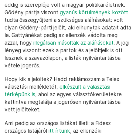
eddig is szereplője volt a magyar politikai életnek.
Gődény pártja viszont
gyanús körülmények között
tudta összegyűjteni a szükséges aláírásokat: volt
olyan Gődény-párti jelölt, aki elhunytak adatait adta
le. Gattyánékat pedig az ellenzék vádolta meg
azzal, hogy
illegálisan másolták az aláírásokat
. A jogi
lényeg viszont: ezek a pártok és a jelöltjeik is ott
lesznek a szavazólapon, a listák nyilvántartásba
vétele jogerős.
Hogy kik a jelöltek? Hadd reklámozzam a Telex
választási mellékletét,
elkészült a választási
térképünk is
, ahol az egyes választókerületekre
kattintva megtalálja a jogerősen nyilvántartásba
vett jelölteket.
Ami pedig az országos listákat illeti: a Fidesz
országos listájáról
itt írtunk
, az ellenzéki