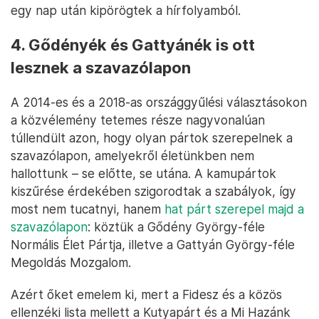
egy nap után kipörögtek a hírfolyamból.
4. Gődényék és Gattyánék is ott
lesznek a szavazólapon
A 2014-es és a 2018-as országgyűlési választásokon
a közvélemény tetemes része nagyvonalúan
túllendült azon, hogy olyan pártok szerepelnek a
szavazólapon, amelyekről életünkben nem
hallottunk – se előtte, se utána. A kamupártok
kiszűrése érdekében szigorodtak a szabályok, így
most nem tucatnyi, hanem
hat párt szerepel majd a
szavazólapon
: köztük a Gődény György-féle
Normális Élet Pártja, illetve a Gattyán György-féle
Megoldás Mozgalom.
Azért őket emelem ki, mert a Fidesz és a közös
ellenzéki lista mellett a Kutyapárt és a Mi Hazánk