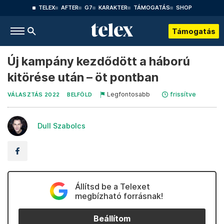
TELEX
AFTER
G7
KARAKTER
TÁMOGATÁS
SHOP
Támogatás
Új kampány kezdődött a háború
kitörése után – öt pontban
Legfontosabb
frissítve
VÁLASZTÁS 2022
BELFÖLD
Dull Szabolcs
Állítsd be a Telexet
megbízható forrásnak!
Beállítom