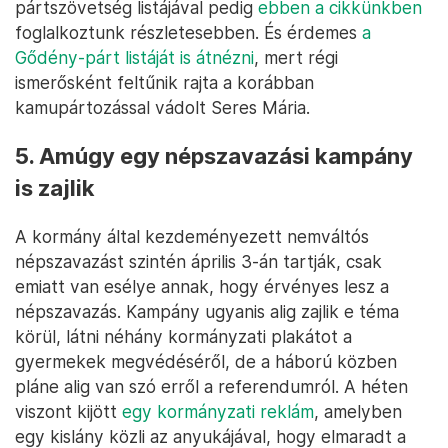
pártszövetség listájával pedig
ebben a cikkünkben
foglalkoztunk részletesebben. És érdemes
a
Gődény-párt listáját is átnézni
, mert régi
ismerősként feltűnik rajta a korábban
kamupártozással vádolt Seres Mária.
5. Amúgy egy népszavazási kampány
is zajlik
A kormány által kezdeményezett nemváltós
népszavazást szintén április 3-án tartják, csak
emiatt van esélye annak, hogy érvényes lesz a
népszavazás. Kampány ugyanis alig zajlik e téma
körül, látni néhány kormányzati plakátot a
gyermekek megvédéséről, de a háború közben
pláne alig van szó erről a referendumról. A héten
viszont kijött
egy kormányzati reklám
, amelyben
egy kislány közli az anyukájával, hogy elmaradt a