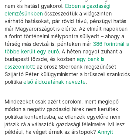
nem kis hatást gyakorol.
Ebben a gazdasági
elemzésünkben
összeszedtük a világszinten
várható hatásokat, pár rövid távú, pénzügyi hatás
már Magyarországot is elérte. Az elmúlt napokban
a forint történelmi mélypontra süllyedt – ahogy a
térség más devizái is: pénteken már
386 forintnál is
többe került egy euró
. A héten nagyot zuhant a
budapesti tőzsde, és közben
egy bank is
összeomlott
: az orosz Sberbank megszűnését
Szijjártó Péter külügyminiszter a brüsszeli szankciós
politika
első áldozatának nevezte
.
Mindezeket csak azért sorolom, mert meglepő
módon a negatív gazdasági hírek nem kerültek
politikai kontextusba, az ellenzék egyelőre nem
játszik rá a választók gazdasági félelmeire. Mi lesz
például, ha véget érnek az árstopok?
Annyit