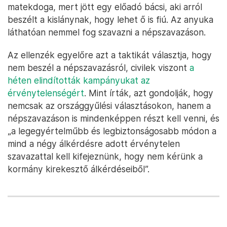
matekdoga, mert jött egy előadó bácsi, aki arról
beszélt a kislánynak, hogy lehet ő is fiú. Az anyuka
láthatóan nemmel fog szavazni a népszavazáson.
Az ellenzék egyelőre azt a taktikát választja, hogy
nem beszél a népszavazásról, civilek viszont
a
héten elindították kampányukat az
érvénytelenségért
. Mint írták, azt gondolják, hogy
nemcsak az országgyűlési választásokon, hanem a
népszavazáson is mindenképpen részt kell venni, és
„a legegyértelműbb és legbiztonságosabb módon a
mind a négy álkérdésre adott érvénytelen
szavazattal kell kifejeznünk, hogy nem kérünk a
kormány kirekesztő álkérdéseiből”.