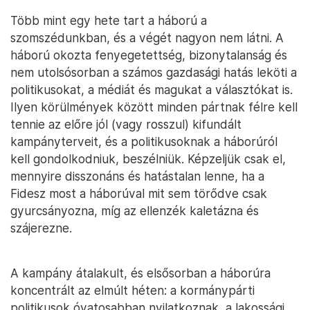
Több mint egy hete tart a háború a
szomszédunkban, és a végét nagyon nem látni. A
háború okozta fenyegetettség, bizonytalanság és
nem utolsósorban a számos gazdasági hatás leköti a
politikusokat, a médiát és magukat a választókat is.
Ilyen körülmények között minden pártnak félre kell
tennie az előre jól (vagy rosszul) kifundált
kampányterveit, és a politikusoknak a háborúról
kell gondolkodniuk, beszélniük. Képzeljük csak el,
mennyire disszonáns és hatástalan lenne, ha a
Fidesz most a háborúval mit sem törődve csak
gyurcsányozna, míg az ellenzék kaletázna és
szájerezne.
A kampány átalakult, és elsősorban a háborúra
koncentrált az elmúlt héten: a kormánypárti
politikusok óvatosabban nyilatkoznak, a lakossági