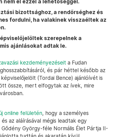
n nem él ezzel a lehetőséggel.
sztási bizottsághoz, a rendőrséghez és
s fordulni, ha valakinek visszaéltek az
en.
épviselőjelöltek szerepelnek a
amis ajánlásokat adtak le.
avazási kezdeményezéseit
a Fudan
eghosszabbításáról, és pár héttel később az
képviselőjelölt (Tordai Bence) ajánlóívét is
ött össze, mert elfogytak az ívek, mire
ővárosban.
új online felületén
, hogy a személyes
) és az aláírásával mégis leadtak egy
a Gődény György-féle Normális Élet Pártja II-
 ajánlotta tudtán és akaratán kívül.