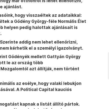
ogy már otthonról is lehet ellenőrizni,
e ajánlást.
asóink, hogy visszaéltek az adataikkal:
ültek a Gődény György-féle Normális Élet
bb helyen pedig halottak ajánlásait is
.
Szerinte addig nem lehet ellenőrizni,
g nem kérhetik el a személyi igazolványt.
rint Gődényék mellett Gattyán György
ott le az ország több
Mozgalomtól azt állítják, nem történt
nimális az esélye, hogy valaki lebukjon
sával. A Political Capital kauciós
mogatást kapnak a listát állító pártok.