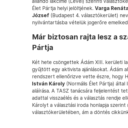
állandó lakcíme (Levél) szerinti választók
Élet Pártja helyi jelöltjének.
Varga Renát
József
(Budapest 4. választókerület) nev
nyilvántartásba vételük jogerőre emelked
Már biztosan rajta lesz a s
Pártja
Két hete csöngettek Ádám XIII. kerületi
gyűjtött egy aktivista ajánlásokat. Ádám a
rendszert ellenőrizve vette észre, hogy H
István Károly
(Normális Élet Pártja) által 
aláírása. A TASZ tanácsára feljelentést te
adattal visszaélés és a választás rendje e
Károlyt a választási iroda honlapja szerin
választókerületében, ám a döntés cikkün