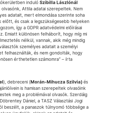
tókerületben induló
Szibilla Lászlónál
n olvasónk, Attila adatai szerepeltek. Nem
es adatait, mert elmondása szerinte soha
ok előtt, és csak a legszükségesebb helyeken
lgozom, így a GDPR adatvédelmi előírásai
. Emiatt különösen felháborít, hogy míg mi
lmeztetés nélkül, vannak, akik még mindig
választók személyes adatait a személyi
et felhasználták, és nem gondolták, hogy
ülönösen érthetetlen számomra” – írta
el
), debreceni (
Morán-Mihucza Szilvia)
és
 ajánlóívein is hamisan szerepeltek olvasóink
erestek meg a problémával olvasók. Szerdáig
Döbrentey Dániel, a TASZ Választási Jogi
ól beszélt, a panaszok túlnyomó többsége a