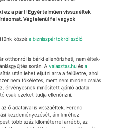
ki ez a párt! Egyértelműen visszaéltek
írásomat. Végtelenül fel vagyok
tettünk közzé
a bizniszpártokról szóló
otthonról is bárki ellenőrizheti, nem éltek-
ajánlásgyűjtés során. A
valasztas.hu
és
a
tás után lehet eljutni arra a felületre, ahol
dszer nem tökéletes, mert nem minden csalás
áz, érvényesnek minősített ajánló adatai
ó csak ezeket tudja ellenőrizni.
az ő adataival is visszaéltek. Ferenc
azási kezdeményezését, ám Imréhez
pest több száz kilométerrel arrébb, az