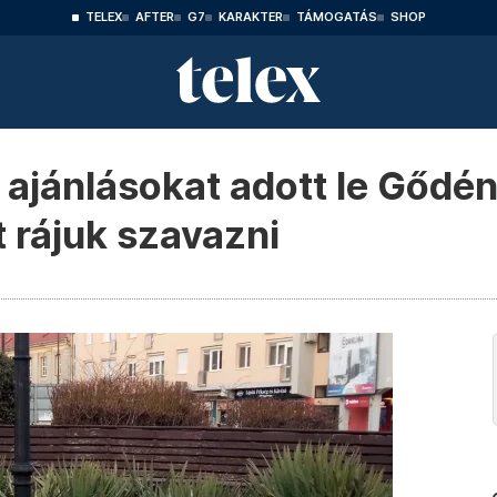
TELEX
AFTER
G7
KARAKTER
TÁMOGATÁS
SHOP
ajánlásokat adott le Gődé
et rájuk szavazni