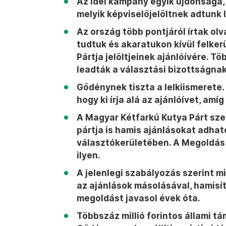
Az idei kampány egyik újdonsága, h
melyik képviselőjelöltnek adtunk l
Az ország több pontjáról írtak olv
tudtuk és akaratukon kívül felker
Pártja jelöltjeinek ajánlóívére. Tö
leadták a választási bizottságnak
Gődénynek tiszta a lelkiismerete. 
hogy ki írja alá az ajánlóívet, amí
A Magyar Kétfarkú Kutya Párt sze
pártja is hamis ajánlásokat adhat
választókerületében. A Megoldás 
ilyen.
A jelenlegi szabályozás szerint mi
az ajánlások másolásával, hamisítá
megoldást javasol évek óta.
Többszáz millió forintos állami tá