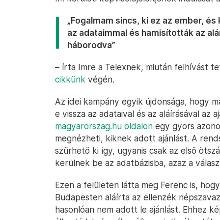
„Fogalmam sincs, ki ez az ember, és 
az adataimmal és hamisították az alá
háborodva”
– írta Imre a Telexnek, miután felhívást 
cikkünk
végén.
Az idei kampány egyik újdonsága, hogy már 
e vissza az adataival és az aláírásával az 
magyarorszag.hu oldalon
egy gyors azonosí
megnézheti, kiknek adott ajánlást. A ren
szűrhető ki így, ugyanis csak az első ötsz
kerülnek be az adatbázisba, azaz a választ
Ezen a felületen látta meg Ferenc is, hogy 
Budapesten aláírta az ellenzék népszav
hasonlóan nem adott le ajánlást. Ehhez ké