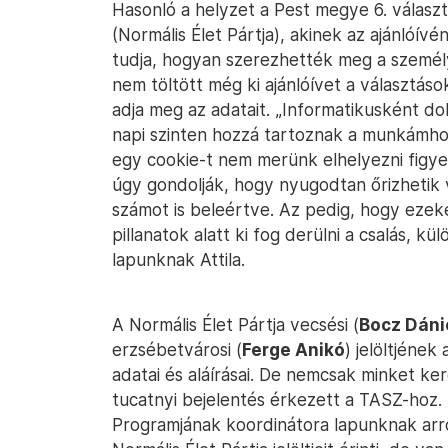
Hasonló a helyzet a Pest megye 6. válasz
(Normális Élet Pártja), akinek az ajánlóívé
tudja, hogyan szerezhették meg a személy
nem töltött még ki ajánlóívet a választás
adja meg az adatait. „Informatikusként do
napi szinten hozzá tartoznak a munkámhoz
egy cookie-t nem merünk elhelyezni figye
úgy gondolják, hogy nyugodtan őrizhetik 
számot is beleértve. Az pedig, hogy ezek
pillanatok alatt ki fog derülni a csalás, k
lapunknak Attila.
A Normális Élet Pártja vecsési (
Bocz Dáni
erzsébetvárosi (
Ferge Anikó
) jelöltjének
adatai és aláírásai. De nemcsak minket k
tucatnyi bejelentés érkezett a TASZ-hoz. 
Programjának koordinátora lapunknak arr