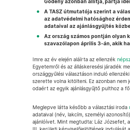
Gődény azonban állítja, pártja idé
A TASZ útmutatója szerint a vála
az adatvédelmi hatósághoz érdeme
adataival az ajánlásgyűjtés közb
Az ország számos pontján olyan k
szavazólapon április 3-án, akik h
Imre az év elején aláírta az ellenzék
népsz
Egyetemről és az álláskeresési járadék m
országgyűlési választáson induló ellenzéki 
szerette volna kitölteni. Ez azonban nem j
odaért az egyik ajánlásgyűjtő pulthoz a f
Meglepve látta később a választási iroda
adataival (név, lakcím, személyi azonosító
ajánlóívet. Mint megtudta: Láz Józsefet, 
III. kerületi képviselőjelöltjének indulását