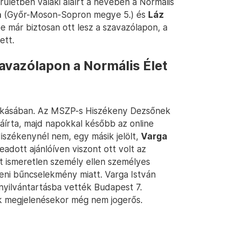
erületben valaki aláírt a nevében a Normális
a
(Győr-Moson-Sopron megye 5.) és
Láz
e már biztosan ott lesz a szavazólapon, a
ett.
zavazólapon a Normális Élet
 lakásában. Az MSZP-s Hiszékeny Dezsőnek
láírta, majd napokkal később az online
iszékenynél nem, egy másik jelölt,
Varga
leadott ajánlóíven viszont ott volt az
tt ismeretlen személy ellen személyes
lleni bűncselekmény miatt. Varga István
t nyilvántartásba vették Budapest 7.
k megjelenésekor még nem jogerős.