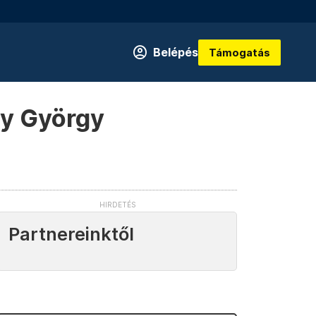
Belépés
Támogatás
ny György
Partnereinktől