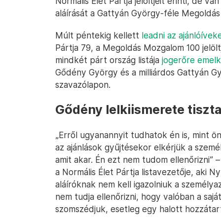
Normális Élet Pártja jelöltjeit érinti, de v
aláírását a Gattyán György-féle Megoldás M
Múlt péntekig kellett
leadni az ajánlóívek
Pártja 79, a Megoldás Mozgalom 100 jelölt
mindkét párt ország listája
jogerőre emel
Gődény György és a milliárdos Gattyán Gyö
szavazólapon.
Gődény lelkiismerete tiszta
„Erről ugyanannyit tudhatok én is, mint ön
az ajánlások gyűjtésekor elkérjük a személy
amit akar. Én ezt nem tudom ellenőrizni
a Normális Élet Pártja listavezetője, aki 
aláíróknak nem kell igazolniuk a személy
nem tudja ellenőrizni, hogy valóban a sajá
szomszédjuk, esetleg egy halott hozzátart