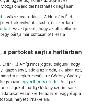
an olyan ügyfelük, akinek az adatait és
ozgalom jelöltjei használták illegálisan.
et
a választási irodának. A Normális Élet
jét vették nyilvántartásba, és szerdára
kedett
. Ez azt jelenti, hogy az oltásellenes
rgy pártja már biztosan ott lesz a
, a pártokat sejti a háttérben
. Érti? (…) Amíg nincs jogosultságunk, hogy
i igazolványt, addig az ír oda, aki akar, azt,
” – mondta megkeresésünkre Gődény György,
Nyíregyházán
egyéniben is elindul
. Amíg az
azonosságukat, addig Gődény szerint senki
t adataikat vezetik-e fel az ívre, vagy épp a
ozójuk helyett írnak-e alá.