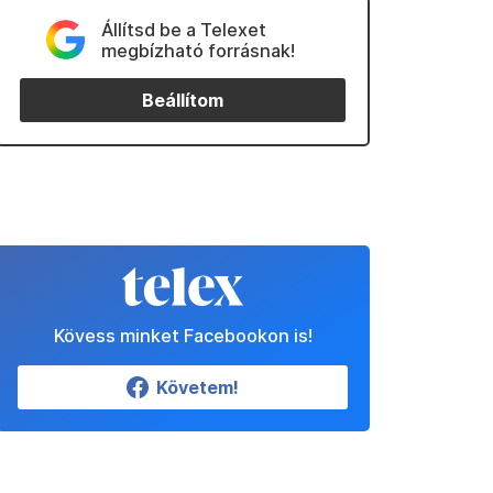
Állítsd be a Telexet
megbízható forrásnak!
Beállítom
Kövess minket Facebookon is!
Követem!