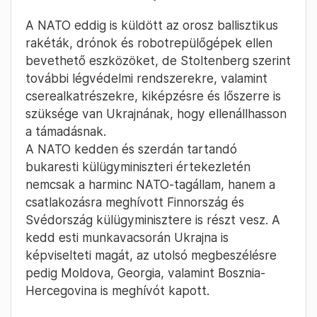
A NATO eddig is küldött az orosz ballisztikus
rakéták, drónok és robotrepülőgépek ellen
bevethető eszközöket, de Stoltenberg szerint
további légvédelmi rendszerekre, valamint
cserealkatrészekre, kiképzésre és lőszerre is
szüksége van Ukrajnának, hogy ellenállhasson
a támadásnak.
A NATO kedden és szerdán tartandó
bukaresti külügyminiszteri értekezletén
nemcsak a harminc NATO-tagállam, hanem a
csatlakozásra meghívott Finnország és
Svédország külügyminisztere is részt vesz. A
kedd esti munkavacsorán Ukrajna is
képviselteti magát, az utolsó megbeszélésre
pedig Moldova, Georgia, valamint Bosznia-
Hercegovina is meghívót kapott.