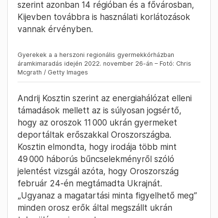
szerint azonban 14 régióban és a fővárosban,
Kijevben továbbra is használati korlátozások
vannak érvényben.
Gyerekek a a herszoni regionális gyermekkórházban
áramkimaradás idején 2022. november 26-án – Fotó: Chris
Mcgrath / Getty Images
Andrij Kosztin szerint az energiahálózat elleni
támadások mellett az is súlyosan jogsértő,
hogy az oroszok 11 000 ukrán gyermeket
deportáltak erőszakkal Oroszországba.
Kosztin elmondta, hogy irodája több mint
49 000 háborús bűncselekményről szóló
jelentést vizsgál azóta, hogy Oroszország
február 24-én megtámadta Ukrajnát.
„Ugyanaz a magatartási minta figyelhető meg”
minden orosz erők által megszállt ukrán