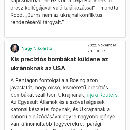
kapcsolatban, és ez volt a célja Burnsnek az
orosz kollégájával való találkozással” – mondta
Rood. „Burns nem az ukrajnai konfliktus
rendezéséről tárgyalt.”
2022. November
Nagy Nikoletta
28. – 10:27
Kis precíziós bombákat küldene az
ukránoknak az USA
A Pentagon fontolgatja a Boeing azon
javaslatát, hogy olcsó, kisméretű precíziós
bombákat szállítson Ukrajnának,
írja a Reuters
.
Az Egyesült Államok és a szövetségesek
katonai készletei fogynak, és Ukrajnának a
háború elhúzódásával egyre nagyobb igénye
van kifinomultabb fegyverekre. Iparági