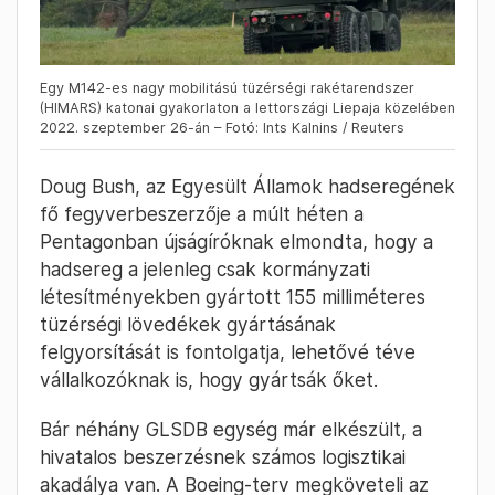
Egy M142-es nagy mobilitású tüzérségi rakétarendszer
(HIMARS) katonai gyakorlaton a lettországi Liepaja közelében
2022. szeptember 26-án – Fotó: Ints Kalnins / Reuters
Doug Bush, az Egyesült Államok hadseregének
fő fegyverbeszerzője a múlt héten a
Pentagonban újságíróknak elmondta, hogy a
hadsereg a jelenleg csak kormányzati
létesítményekben gyártott 155 milliméteres
tüzérségi lövedékek gyártásának
felgyorsítását is fontolgatja, lehetővé téve
vállalkozóknak is, hogy gyártsák őket.
Bár néhány GLSDB egység már elkészült, a
hivatalos beszerzésnek számos logisztikai
akadálya van. A Boeing-terv megköveteli az