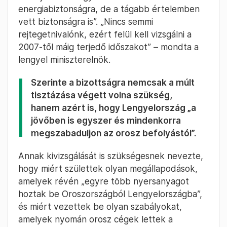
energiabiztonságra, de a tágabb értelemben
vett biztonságra is”. „Nincs semmi
rejtegetnivalónk, ezért felül kell vizsgálni a
2007-től máig terjedő időszakot” – mondta a
lengyel miniszterelnök.
Szerinte a bizottságra nemcsak a múlt
tisztázása végett volna szükség,
hanem azért is, hogy Lengyelország „a
jövőben is egyszer és mindenkorra
megszabaduljon az orosz befolyástól”.
Annak kivizsgálását is szükségesnek nevezte,
hogy miért születtek olyan megállapodások,
amelyek révén „egyre több nyersanyagot
hoztak be Oroszországból Lengyelországba”,
és miért vezettek be olyan szabályokat,
amelyek nyomán orosz cégek lettek a