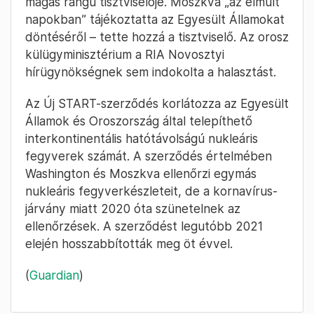
magas rangú tisztviselője. Moszkva „az elmúlt
napokban” tájékoztatta az Egyesült Államokat
döntéséről – tette hozzá a tisztviselő. Az orosz
külügyminisztérium a RIA Novosztyi
hírügynökségnek sem indokolta a halasztást.
Az Új START-szerződés korlátozza az Egyesült
Államok és Oroszország által telepíthető
interkontinentális hatótávolságú nukleáris
fegyverek számát. A szerződés értelmében
Washington és Moszkva ellenőrzi egymás
nukleáris fegyverkészleteit, de a kornavírus-
járvány miatt 2020 óta szünetelnek az
ellenőrzések. A szerződést legutóbb 2021
elején hosszabbították meg öt évvel.
(
Guardian
)