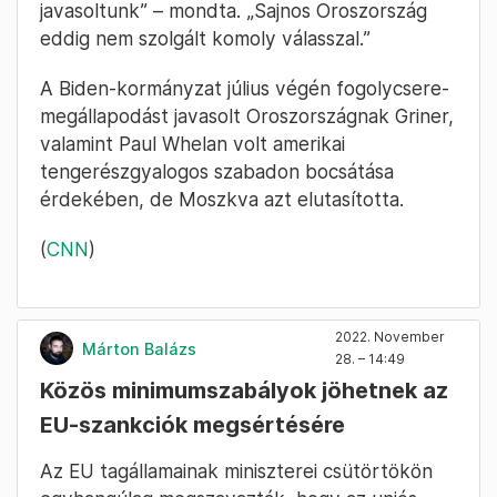
javasoltunk” – mondta. „Sajnos Oroszország
eddig nem szolgált komoly válasszal.”
A Biden-kormányzat július végén fogolycsere-
megállapodást javasolt Oroszországnak Griner,
valamint Paul Whelan volt amerikai
tengerészgyalogos szabadon bocsátása
érdekében, de Moszkva azt elutasította.
(
CNN
)
2022. November
Márton Balázs
28. – 14:49
Közös minimumszabályok jöhetnek az
EU-szankciók megsértésére
Az EU tagállamainak miniszterei csütörtökön