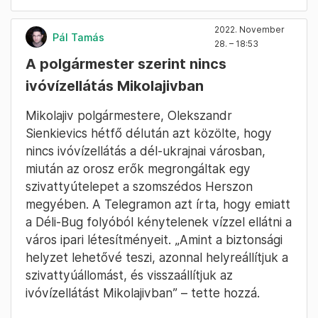
2022. November
Pál Tamás
28. – 18:53
A polgármester szerint nincs
ivóvízellátás Mikolajivban
Mikolajiv polgármestere, Olekszandr
Sienkievics hétfő délután azt közölte, hogy
nincs ivóvízellátás a dél-ukrajnai városban,
miután az orosz erők megrongáltak egy
szivattyútelepet a szomszédos Herszon
megyében. A Telegramon azt írta, hogy emiatt
a Déli-Bug folyóból kénytelenek vízzel ellátni a
város ipari létesítményeit. „Amint a biztonsági
helyzet lehetővé teszi, azonnal helyreállítjuk a
szivattyúállomást, és visszaállítjuk az
ivóvízellátást Mikolajivban” – tette hozzá.