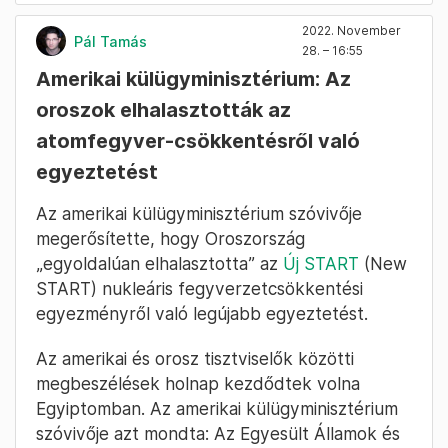
2022. November
Pál Tamás
28. – 16:55
Amerikai külügyminisztérium: Az
oroszok elhalasztották az
atomfegyver-csökkentésről való
egyeztetést
Az amerikai külügyminisztérium szóvivője
megerősítette, hogy Oroszország
„egyoldalúan elhalasztotta” az
Új START
(New
START) nukleáris fegyverzetcsökkentési
egyezményről való legújabb egyeztetést.
Az amerikai és orosz tisztviselők közötti
megbeszélések holnap kezdődtek volna
Egyiptomban. Az amerikai külügyminisztérium
szóvivője azt mondta: Az Egyesült Államok és