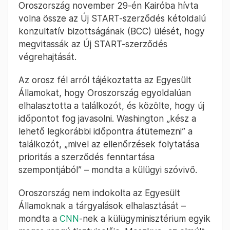
Oroszország november 29-én Kairóba hívta
volna össze az Új START-szerződés kétoldalú
konzultatív bizottságának (BCC) ülését, hogy
megvitassák az Új START-szerződés
végrehajtását.
Az orosz fél arról tájékoztatta az Egyesült
Államokat, hogy Oroszország egyoldalúan
elhalasztotta a találkozót, és közölte, hogy új
időpontot fog javasolni. Washington „kész a
lehető legkorábbi időpontra átütemezni” a
találkozót, „mivel az ellenőrzések folytatása
prioritás a szerződés fenntartása
szempontjából” – mondta a külügyi szóvivő.
Oroszország nem indokolta az Egyesült
Államoknak a tárgyalások elhalasztását –
mondta a
CNN
-nek a külügyminisztérium egyik