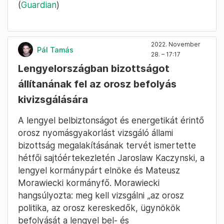
(
Guardian
)
2022. November
Pál Tamás
28. – 17:17
Lengyelországban bizottságot
állítanának fel az orosz befolyás
kivizsgálására
A lengyel belbiztonságot és energetikát érintő
orosz nyomásgyakorlást vizsgáló állami
bizottság megalakításának tervét ismertette
hétfői sajtóértekezletén Jaroslaw Kaczynski, a
lengyel kormánypárt elnöke és Mateusz
Morawiecki kormányfő. Morawiecki
hangsúlyozta: meg kell vizsgálni „az orosz
politika, az orosz kereskedők, ügynökök
befolyását a lengyel bel- és