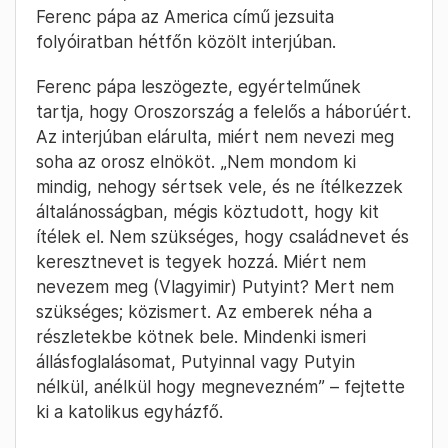
Ferenc pápa az America című jezsuita
folyóiratban hétfőn közölt interjúban.
Ferenc pápa leszögezte, egyértelműnek
tartja, hogy Oroszország a felelős a háborúért.
Az interjúban elárulta, miért nem nevezi meg
soha az orosz elnököt. „Nem mondom ki
mindig, nehogy sértsek vele, és ne ítélkezzek
általánosságban, mégis köztudott, hogy kit
ítélek el. Nem szükséges, hogy családnevet és
keresztnevet is tegyek hozzá. Miért nem
nevezem meg (Vlagyimir) Putyint? Mert nem
szükséges; közismert. Az emberek néha a
részletekbe kötnek bele. Mindenki ismeri
állásfoglalásomat, Putyinnal vagy Putyin
nélkül, anélkül hogy megnevezném” – fejtette
ki a katolikus egyházfő.