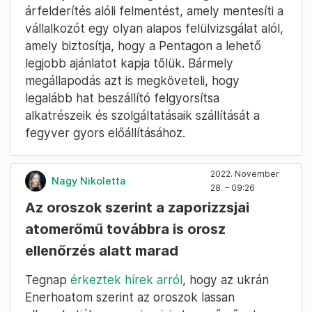
árfelderítés alóli felmentést, amely mentesíti a
vállalkozót egy olyan alapos felülvizsgálat alól,
amely biztosítja, hogy a Pentagon a lehető
legjobb ajánlatot kapja tőlük. Bármely
megállapodás azt is megköveteli, hogy
legalább hat beszállító felgyorsítsa
alkatrészeik és szolgáltatásaik szállítását a
fegyver gyors előállításához.
2022. November
Nagy Nikoletta
28. – 09:26
Az oroszok szerint a zaporizzsjai
atomerőmű továbbra is orosz
ellenőrzés alatt marad
Tegnap
érkeztek hírek arról
, hogy az ukrán
Enerhoatom szerint az oroszok lassan