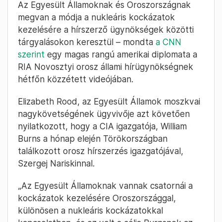
Az Egyesült Államoknak és Oroszországnak
megvan a módja a nukleáris kockázatok
kezelésére a hírszerző ügynökségek közötti
tárgyalásokon keresztül – mondta
a CNN
szerint
egy magas rangú amerikai diplomata a
RIA Novosztyi orosz állami hírügynökségnek
hétfőn közzétett videójában.
Elizabeth Rood, az Egyesült Államok moszkvai
nagykövetségének ügyvivője azt követően
nyilatkozott, hogy a CIA igazgatója, William
Burns a hónap elején Törökországban
találkozott orosz hírszerzés igazgatójával,
Szergej Nariskinnal.
„Az Egyesült Államoknak vannak csatornái a
kockázatok kezelésére Oroszországgal,
különösen a nukleáris kockázatokkal