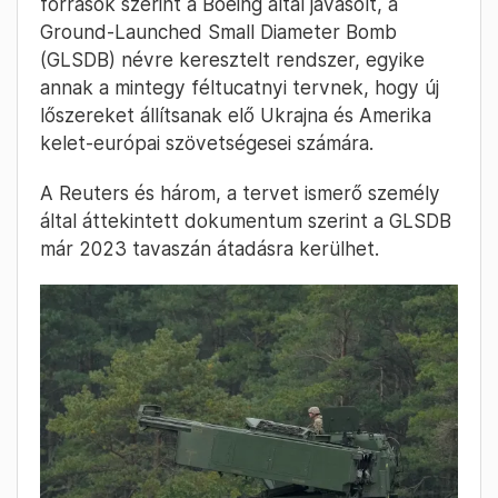
források szerint a Boeing által javasolt, a
Ground-Launched Small Diameter Bomb
(GLSDB) névre keresztelt rendszer, egyike
annak a mintegy féltucatnyi tervnek, hogy új
lőszereket állítsanak elő Ukrajna és Amerika
kelet-európai szövetségesei számára.
A Reuters és három, a tervet ismerő személy
által áttekintett dokumentum szerint a GLSDB
már 2023 tavaszán átadásra kerülhet.