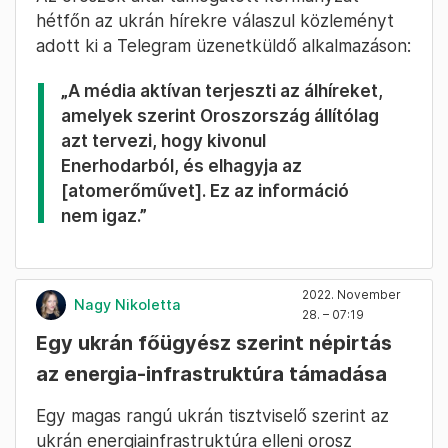
hétfőn az ukrán hírekre válaszul közleményt
adott ki a Telegram üzenetküldő alkalmazáson:
„A média aktívan terjeszti az álhíreket,
amelyek szerint Oroszország állítólag
azt tervezi, hogy kivonul
Enerhodarból, és elhagyja az
[atomerőművet]. Ez az információ
nem igaz.”
2022. November
Nagy Nikoletta
28. – 07:19
Egy ukrán főügyész szerint népirtás
az energia-infrastruktúra támadása
Egy magas rangú ukrán tisztviselő szerint az
ukrán energiainfrastruktúra elleni orosz