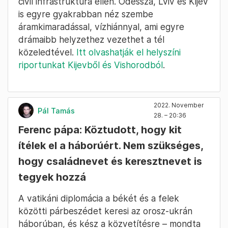
civil infrastruktúra ellen. Odessza, Lviv és Kijev
is egyre gyakrabban néz szembe
áramkimaradással, vízhiánnyal, ami egyre
drámaibb helyzethez vezethet a tél
közeledtével.
Itt olvashatják el helyszíni
riportunkat Kijevből és Vishorodból
.
2022. November
Pál Tamás
28. – 20:36
Ferenc pápa: Köztudott, hogy kit
ítélek el a háborúért. Nem szükséges,
hogy családnevet és keresztnevet is
tegyek hozzá
A vatikáni diplomácia a békét és a felek
közötti párbeszédet keresi az orosz-ukrán
háborúban, és kész a közvetítésre – mondta