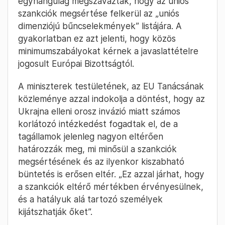
egyhangúlag megszavazták, hogy az uniós
szankciók megsértése felkerül az „uniós
dimenziójú bűncselekmények” listájára. A
gyakorlatban ez azt jelenti, hogy közös
minimumszabályokat kérnek a javaslattételre
jogosult Európai Bizottságtól.
A miniszterek testületének, az EU Tanácsának
közleménye azzal indokolja a döntést, hogy az
Ukrajna elleni orosz invázió miatt számos
korlátozó intézkedést fogadtak el, de a
tagállamok jelenleg nagyon eltérően
határozzák meg, mi minősül a szankciók
megsértésének és az ilyenkor kiszabható
büntetés is erősen eltér. „Ez azzal járhat, hogy
a szankciók eltérő mértékben érvényesülnek,
és a hatályuk alá tartozó személyek
kijátszhatják őket”.