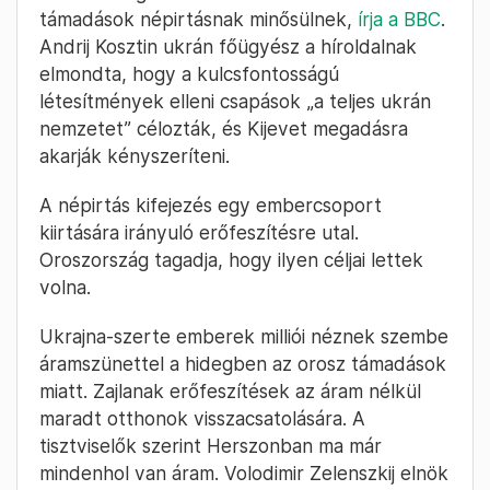
támadások népirtásnak minősülnek,
írja a BBC
.
Andrij Kosztin ukrán főügyész a híroldalnak
elmondta, hogy a kulcsfontosságú
létesítmények elleni csapások „a teljes ukrán
nemzetet” célozták, és Kijevet megadásra
akarják kényszeríteni.
A népirtás kifejezés egy embercsoport
kiirtására irányuló erőfeszítésre utal.
Oroszország tagadja, hogy ilyen céljai lettek
volna.
Ukrajna-szerte emberek milliói néznek szembe
áramszünettel a hidegben az orosz támadások
miatt. Zajlanak erőfeszítések az áram nélkül
maradt otthonok visszacsatolására. A
tisztviselők szerint Herszonban ma már
mindenhol van áram. Volodimir Zelenszkij elnök