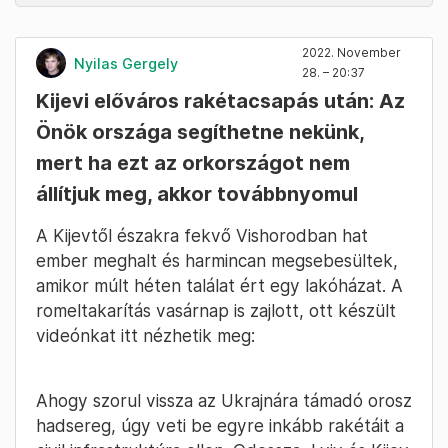
2022. November
Nyilas Gergely
28. – 20:37
Kijevi előváros rakétacsapás után: Az
Önök országa segíthetne nekünk,
mert ha ezt az orkországot nem
állítjuk meg, akkor továbbnyomul
A Kijevtől északra fekvő Vishorodban hat
ember meghalt és harmincan megsebesültek,
amikor múlt héten találat ért egy lakóházat. A
romeltakarítás vasárnap is zajlott, ott készült
videónkat itt nézhetik meg:
Ahogy szorul vissza az Ukrajnára támadó orosz
hadsereg, úgy veti be egyre inkább rakétáit a