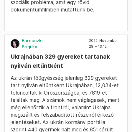
szociális probléma, amit egy rövid
dokumentumfilmben mutattunk be.
Barnóczki
2022. November
Brigitta
28. – 13:12
Ukrajnában 329 gyereket tartanak
nyilván eltűntként
Az ukrán főügyészség jelenleg 329 gyereket
tart nyilván eltűntként Ukrajnában, 12,034-et
toloncoltak ki Oroszországba, és 7819-et
találtak meg. A számok nem véglegesek, mert
még ellenőrzik a frontról, valamint Ukrajna
megszállt és felszabadított részeiről érkező
jelentéseket. Az ukrán kormány portálja
szerint 440 gyermek halt meg és 851 sérült