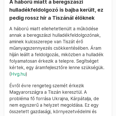
A háború miatt a beregszászi
hulladékfeldolgozó is bajba került, ez
pedig rossz hír a Tiszánál élőknek
A háború miatt ellehetetlenült a működése
annak a beregszászi hulladékfeldolgozónak,
aminek kulcsszerepe van Tiszát érő
műanyagszennyezés csökkentésében. Áram
híján leállt a feldolgozás, miközben a hulladék
folyamatosan érkezik a telepre. Segítséget
kértek, egy áramfejlesztőre lenne szükségük.
(
Hvg.hu
)
Évről évre rengeteg szemét érkezik
Magyarországra a Tiszán keresztül. A
probléma fő forrása Ukrajna, Kárpátalja, de
nem egyszerű a helyzet megoldása. Ez egy
összetett gazdasági, környezetvédelmi és