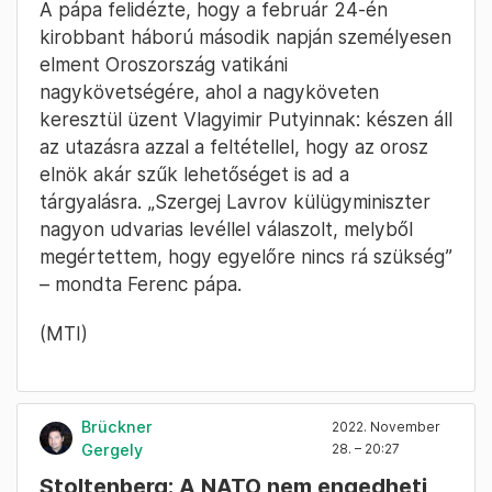
A pápa felidézte, hogy a február 24-én
kirobbant háború második napján személyesen
elment Oroszország vatikáni
nagykövetségére, ahol a nagyköveten
keresztül üzent Vlagyimir Putyinnak: készen áll
az utazásra azzal a feltétellel, hogy az orosz
elnök akár szűk lehetőséget is ad a
tárgyalásra. „Szergej Lavrov külügyminiszter
nagyon udvarias levéllel válaszolt, melyből
megértettem, hogy egyelőre nincs rá szükség”
– mondta Ferenc pápa.
(MTI)
Brückner
2022. November
Gergely
28. – 20:27
Stoltenberg: A NATO nem engedheti