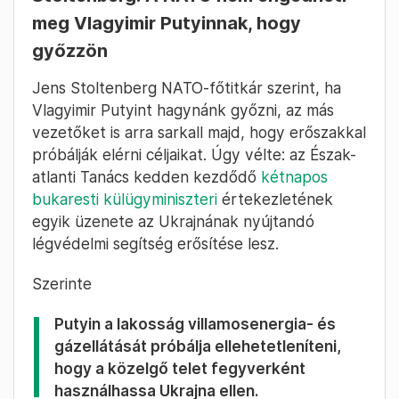
meg Vlagyimir Putyinnak, hogy
győzzön
Jens Stoltenberg NATO-főtitkár szerint, ha
Vlagyimir Putyint hagynánk győzni, az más
vezetőket is arra sarkall majd, hogy erőszakkal
próbálják elérni céljaikat. Úgy vélte: az Észak-
atlanti Tanács kedden kezdődő
kétnapos
bukaresti külügyminiszteri
értekezletének
egyik üzenete az Ukrajnának nyújtandó
légvédelmi segítség erősítése lesz.
Szerinte
Putyin a lakosság villamosenergia- és
gázellátását próbálja ellehetetleníteni,
hogy a közelgő telet fegyverként
használhassa Ukrajna ellen.