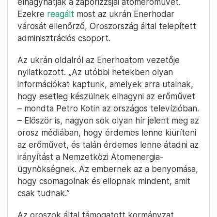
elhagyhatják a zaporizzsjai atomerőművet.
Ezekre
reagált
most az ukrán Enerhodar
városát ellenőrző, Oroszország által telepített
adminisztrációs csoport.
Az ukrán oldalról az Enerhoatom vezetője
nyilatkozott. „Az utóbbi hetekben olyan
információkat kaptunk, amelyek arra utalnak,
hogy esetleg készülnek elhagyni az erőművet
– mondta Petro Kotin az országos televízióban.
– Először is, nagyon sok olyan hír jelent meg az
orosz médiában, hogy érdemes lenne kiüríteni
az erőművet, és talán érdemes lenne átadni az
irányítást a Nemzetközi Atomenergia-
ügynökségnek. Az embernek az a benyomása,
hogy csomagolnak és ellopnak mindent, amit
csak tudnak.”
Az oroszok által támogatott kormányzat