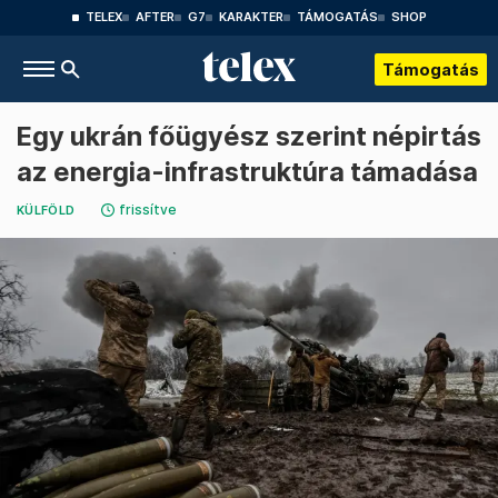
TELEX
AFTER
G7
KARAKTER
TÁMOGATÁS
SHOP
Támogatás
Egy ukrán főügyész szerint népirtás
az energia-infrastruktúra támadása
frissítve
KÜLFÖLD