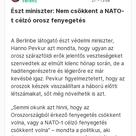
Ferenc
27. – 13:58
Észt miniszter: Nem csökkent a NATO-
t célzó orosz fenyegetés
A Berlinbe látogató észt védelmi miniszter,
Hanno Pevkur azt mondta, hogy ugyan az
orosz szárazföldi erők jelentős veszteségeket
szenvedtek az elmúlt kilenc hónap során, de a
haditengerészetre és légierőre ez már
kevésbé igaz. Pevkur figyelmeztetett, hogy az
oroszok készek visszaállítani a háború előtti
létszámaikat, sőt még növelhetik is azt.
„Semmi okunk azt hinni, hogy az
Oroszországból érkező fenyegetés csökkent
volna, vagy a NATO-t célzó fenyegetés
csökkent volna” – mondta a politikus, aki