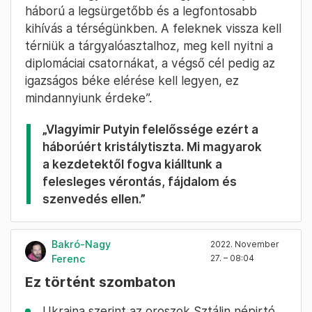
háború a legsürgetőbb és a legfontosabb
kihívás a térségünkben. A feleknek vissza kell
térniük a tárgyalóasztalhoz, meg kell nyitni a
diplomáciai csatornákat, a végső cél pedig az
igazságos béke elérése kell legyen, ez
mindannyiunk érdeke”.
„Vlagyimir Putyin felelőssége ezért a
háborúért kristálytiszta. Mi magyarok
a kezdetektől fogva kiálltunk a
felesleges vérontás, fájdalom és
szenvedés ellen.”
Bakró-Nagy
2022. November
Ferenc
27. – 08:04
Ez történt szombaton
Ukrajna szerint az oroszok Sztálin népirtó