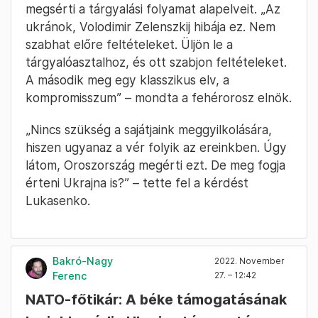
megsérti a tárgyalási folyamat alapelveit. „Az
ukránok, Volodimir Zelenszkij hibája ez. Nem
szabhat előre feltételeket. Üljön le a
tárgyalóasztalhoz, és ott szabjon feltételeket.
A második meg egy klasszikus elv, a
kompromisszum” – mondta a fehérorosz elnök.
„Nincs szükség a sajátjaink meggyilkolására,
hiszen ugyanaz a vér folyik az ereinkben. Úgy
látom, Oroszország megérti ezt. De meg fogja
érteni Ukrajna is?” – tette fel a kérdést
Lukasenko.
Bakró-Nagy
2022. November
Ferenc
27. – 12:42
NATO-főtikár: A béke támogatásának