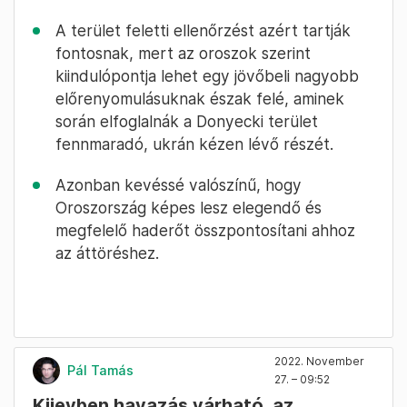
A terület feletti ellenőrzést azért tartják
fontosnak, mert az oroszok szerint
kiindulópontja lehet egy jövőbeli nagyobb
előrenyomulásuknak észak felé, aminek
során elfoglalnák a Donyecki terület
fennmaradó, ukrán kézen lévő részét.
Azonban kevéssé valószínű, hogy
Oroszország képes lesz elegendő és
megfelelő haderőt összpontosítani ahhoz
az áttöréshez.
2022. November
Pál Tamás
27. – 09:52
Kijevben havazás várható, az