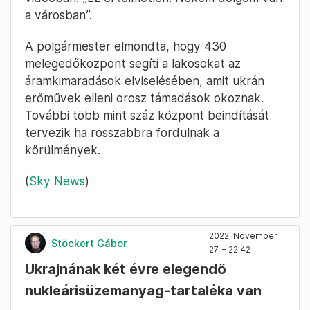
a városban”.
A polgármester elmondta, hogy 430
melegedőközpont segíti a lakosokat az
áramkimaradások elviselésében, amit ukrán
erőművek elleni orosz támadások okoznak.
További több mint száz központ beindítását
tervezik ha rosszabbra fordulnak a
körülmények.
(
Sky News
)
2022. November
Stöckert Gábor
27. – 22:42
Ukrajnának két évre elegendő
nukleárisüzemanyag-tartaléka van