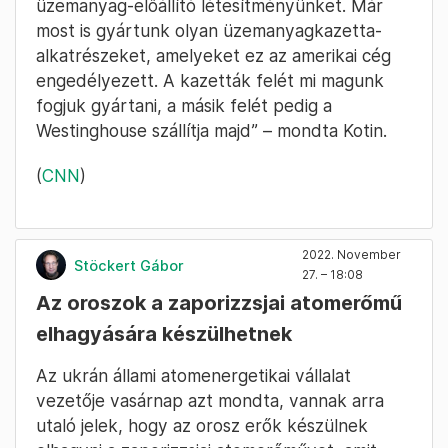
üzemanyag-előállító létesítményünket. Már
most is gyártunk olyan üzemanyagkazetta-
alkatrészeket, amelyeket ez az amerikai cég
engedélyezett. A kazetták felét mi magunk
fogjuk gyártani, a másik felét pedig a
Westinghouse szállítja majd” – mondta Kotin.
(
CNN
)
2022. November
Stöckert Gábor
27. – 18:08
Az oroszok a zaporizzsjai atomerőmű
elhagyására készülhetnek
Az ukrán állami atomenergetikai vállalat
vezetője vasárnap azt mondta, vannak arra
utaló jelek, hogy az orosz erők készülnek