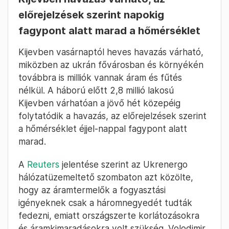
előrejelzések szerint napokig
fagypont alatt marad a hőmérséklet
Kijevben vasárnaptól heves havazás várható,
miközben az ukrán fővárosban és környékén
továbbra is milliók vannak áram és fűtés
nélkül. A háború előtt 2,8 millió lakosú
Kijevben várhatóan a jövő hét közepéig
folytatódik a havazás, az előrejelzések szerint
a hőmérséklet éjjel-nappal fagypont alatt
marad.
A
Reuters
jelentése szerint az Ukrenergo
hálózatüzemeltető szombaton azt közölte,
hogy az áramtermelők a fogyasztási
igényeknek csak a háromnegyedét tudták
fedezni, emiatt országszerte korlátozásokra
és áramkimaradásokra volt szükség. Volodimir