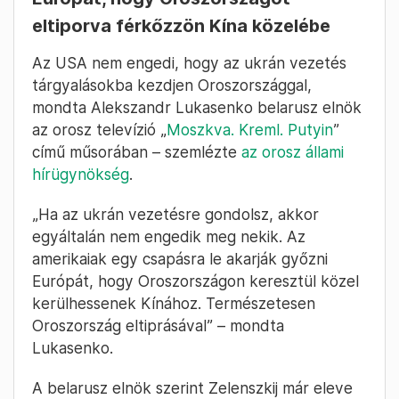
eltiporva férkőzzön Kína közelébe
Az USA nem engedi, hogy az ukrán vezetés
tárgyalásokba kezdjen Oroszországgal,
mondta Alekszandr Lukasenko belarusz elnök
az orosz televízió „
Moszkva. Kreml. Putyin
”
című műsorában – szemlézte
az orosz állami
hírügynökség
.
„Ha az ukrán vezetésre gondolsz, akkor
egyáltalán nem engedik meg nekik. Az
amerikaiak egy csapásra le akarják győzni
Európát, hogy Oroszországon keresztül közel
kerülhessenek Kínához. Természetesen
Oroszország eltiprásával” – mondta
Lukasenko.
A belarusz elnök szerint Zelenszkij már eleve