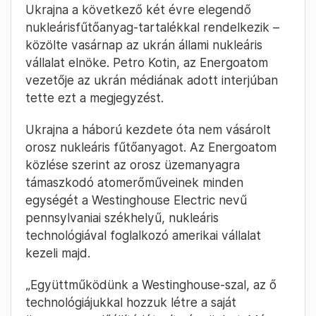
Ukrajna a következő két évre elegendő
nukleárisfűtőanyag-tartalékkal rendelkezik –
közölte vasárnap az ukrán állami nukleáris
vállalat elnöke. Petro Kotin, az Energoatom
vezetője az ukrán médiának adott interjúban
tette ezt a megjegyzést.
Ukrajna a háború kezdete óta nem vásárolt
orosz nukleáris fűtőanyagot. Az Energoatom
közlése szerint az orosz üzemanyagra
támaszkodó atomerőműveinek minden
egységét a Westinghouse Electric nevű
pennsylvaniai székhelyű, nukleáris
technológiával foglalkozó amerikai vállalat
kezeli majd.
„Együttműködünk a Westinghouse-szal, az ő
technológiájukkal hozzuk létre a saját