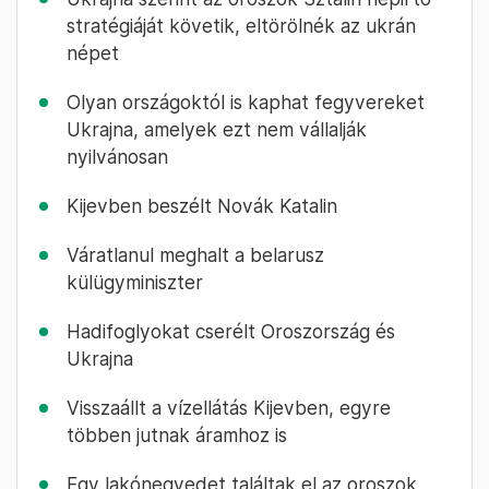
stratégiáját követik, eltörölnék az ukrán
népet
Olyan országoktól is kaphat fegyvereket
Ukrajna, amelyek ezt nem vállalják
nyilvánosan
Kijevben beszélt Novák Katalin
Váratlanul meghalt a belarusz
külügyminiszter
Hadifoglyokat cserélt Oroszország és
Ukrajna
Visszaállt a vízellátás Kijevben, egyre
többen jutnak áramhoz is
Egy lakónegyedet találtak el az oroszok