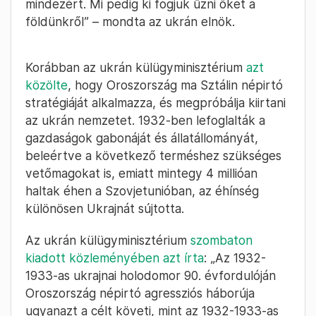
mindezért. Mi pedig ki fogjuk űzni őket a
földünkről” – mondta az ukrán elnök.
Korábban az ukrán külügyminisztérium
azt
közölte
, hogy Oroszország ma Sztálin népirtó
stratégiáját alkalmazza, és megpróbálja kiirtani
az ukrán nemzetet. 1932-ben lefoglalták a
gazdaságok gabonáját és állatállományát,
beleértve a következő terméshez szükséges
vetőmagokat is, emiatt mintegy 4 millióan
haltak éhen a Szovjetunióban, az éhínség
különösen Ukrajnát sújtotta.
Az ukrán külügyminisztérium
szombaton
kiadott közleményében azt írta
: „Az 1932-
1933-as ukrajnai holodomor 90. évfordulóján
Oroszország népirtó agressziós háborúja
ugyanazt a célt követi, mint az 1932-1933-as