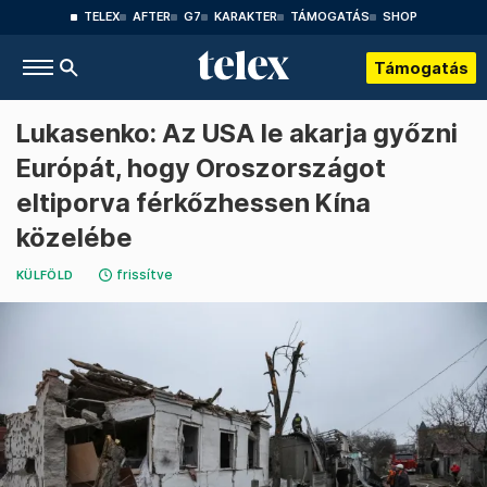
TELEX
AFTER
G7
KARAKTER
TÁMOGATÁS
SHOP
Támogatás
Lukasenko: Az USA le akarja győzni
Európát, hogy Oroszországot
eltiporva férkőzhessen Kína
közelébe
frissítve
KÜLFÖLD