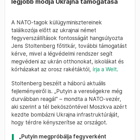
legjobb módja Ukrajna támogatása
A NATO-tagok külügyminisztereinek
találkozója előtt az ukrajnai német
fegyverszállítások fontosságát hangsúlyozta
Jens Stoltenberg főtitkár, további támogatást
kérve, mivel a légvédelmi rendszer segít
megvédeni az ukrán otthonokat, iskolákat és
kórházakat az orosz rakétáktól,
írja a Welt
.
Stoltenberg beszélt a háború aktuális
fejleményeiről is. „Putyin a vereségekre még
durvábban reagál” – mondta a NATO-vezér,
aki szerint a tél beköszöntével Moszkva azért
kezdte bombázni Ukrajna infrastruktúráját,
hogy térdre kényszerítse az országot.
„Putyin megpróbálja fegyverként