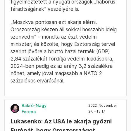
figyelmeztetett a nyugati országok „háborús
fáradtságának” veszélyére is.
„Moszkva pontosan ezt akarja elérni.
Oroszország készen áll sokkal hosszabb ideig
szenvedni” – mondta az észt védelmi
miniszter, és közölte, hogy Észtország tervei
szerint jövőre a bruttó hazai termék (GDP)
2,84 százalékát fordítja védelmi kiadásokra,
2024-ben pedig ez az arány 3,2 százalékra
nőhet, amely jóval magasabb a NATO 2
százalékos elvárásánál.
Bakró-Nagy
2022. November
Ferenc
27. – 13:17
Lukasenko: Az USA le akarja győzni
Európát, hogy Oroszországot