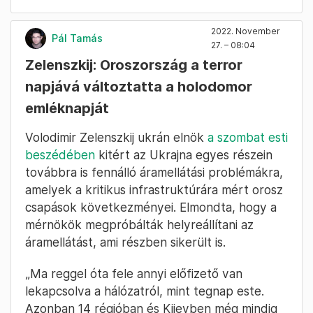
2022. November
Pál Tamás
27. – 08:04
Zelenszkij: Oroszország a terror
napjává változtatta a holodomor
emléknapját
Volodimir Zelenszkij ukrán elnök
a szombat esti
beszédében
kitért az Ukrajna egyes részein
továbbra is fennálló áramellátási problémákra,
amelyek a kritikus infrastruktúrára mért orosz
csapások következményei. Elmondta, hogy a
mérnökök megpróbálták helyreállítani az
áramellátást, ami részben sikerült is.
„Ma reggel óta fele annyi előfizető van
lekapcsolva a hálózatról, mint tegnap este.
Azonban 14 régióban és Kijevben még mindig