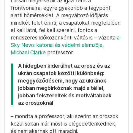
Lassan megérkezik az igazi tél is a
frontvonalra, egyre gyakoribb a fagypont
alatti hőmérséklet. A megváltozó időjárás
mindkét felet érinti, a csapatokat megfelelően
el kell látni, fel kell szerelni, fontos a
rendszeres időközönkénti váltás is – vázolta
a
Sky News katonai és védelmi elemzője,
Michael Clarke
professzor.
A hidegben kiderülhet az orosz és az
ukrán csapatok közötti különbség:
meggyőződésem, hogy az ukránok
jobban megbirkóznak majd a téllel,
jobban felszereltek és motiváltabbak
az oroszoknál
– mondta a professzor, aki szerint az oroszok
közül sokan már most is elégedetlenkednek,
és nem akarnak ott maradni.