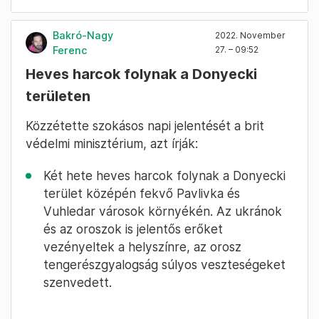
Bakró-Nagy
2022. November
Ferenc
27. – 09:52
Heves harcok folynak a Donyecki
területen
Közzétette szokásos napi jelentését a brit
védelmi minisztérium, azt írják:
Két hete heves harcok folynak a Donyecki
terület középén fekvő Pavlivka és
Vuhledar városok környékén. Az ukránok
és az oroszok is jelentős erőket
vezényeltek a helyszínre, az orosz
tengerészgyalogság súlyos veszteségeket
szenvedett.