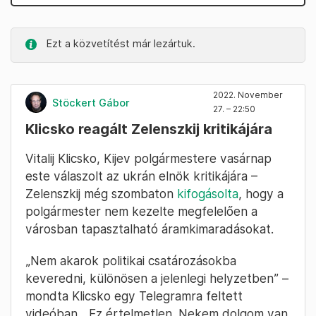
Ezt a közvetítést már lezártuk.
2022. November
Stöckert Gábor
27. – 22:50
Klicsko reagált Zelenszkij kritikájára
Vitalij Klicsko, Kijev polgármestere vasárnap
este válaszolt az ukrán elnök kritikájára –
Zelenszkij még szombaton
kifogásolta
, hogy a
polgármester nem kezelte megfelelően a
városban tapasztalható áramkimaradásokat.
„Nem akarok politikai csatározásokba
keveredni, különösen a jelenlegi helyzetben” –
mondta Klicsko egy Telegramra feltett
videóban. „Ez értelmetlen. Nekem dolgom van