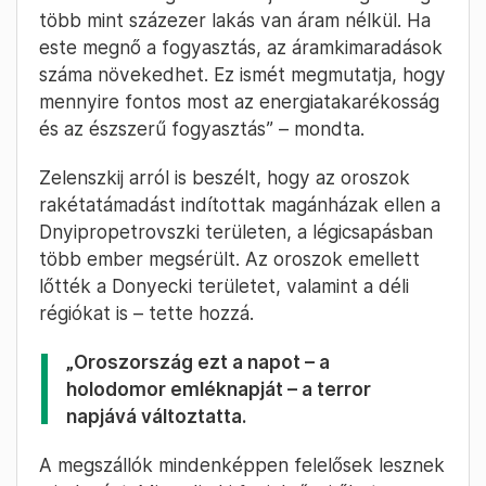
több mint százezer lakás van áram nélkül. Ha
este megnő a fogyasztás, az áramkimaradások
száma növekedhet. Ez ismét megmutatja, hogy
mennyire fontos most az energiatakarékosság
és az észszerű fogyasztás” – mondta.
Zelenszkij arról is beszélt, hogy az oroszok
rakétatámadást indítottak magánházak ellen a
Dnyipropetrovszki területen, a légicsapásban
több ember megsérült. Az oroszok emellett
lőtték a Donyecki területet, valamint a déli
régiókat is – tette hozzá.
„Oroszország ezt a napot – a
holodomor emléknapját – a terror
napjává változtatta.
A megszállók mindenképpen felelősek lesznek