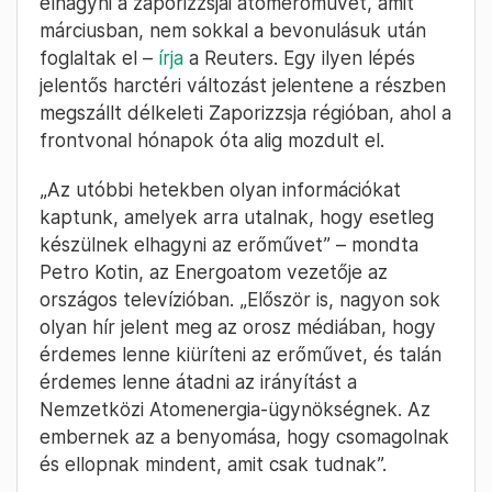
elhagyni a zaporizzsjai atomerőművet, amit
márciusban, nem sokkal a bevonulásuk után
foglaltak el –
írja
a Reuters. Egy ilyen lépés
jelentős harctéri változást jelentene a részben
megszállt délkeleti Zaporizzsja régióban, ahol a
frontvonal hónapok óta alig mozdult el.
„Az utóbbi hetekben olyan információkat
kaptunk, amelyek arra utalnak, hogy esetleg
készülnek elhagyni az erőművet” – mondta
Petro Kotin, az Energoatom vezetője az
országos televízióban. „Először is, nagyon sok
olyan hír jelent meg az orosz médiában, hogy
érdemes lenne kiüríteni az erőművet, és talán
érdemes lenne átadni az irányítást a
Nemzetközi Atomenergia-ügynökségnek. Az
embernek az a benyomása, hogy csomagolnak
és ellopnak mindent, amit csak tudnak”.