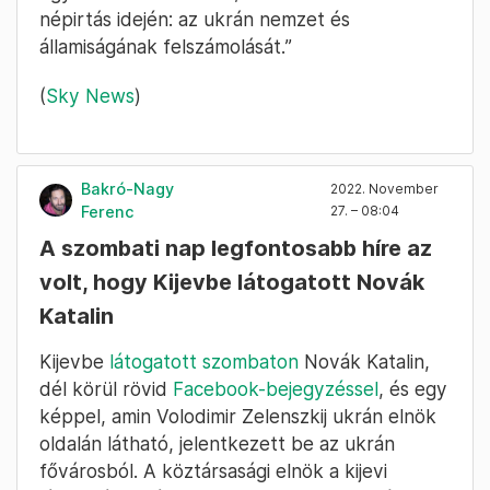
népirtás idején: az ukrán nemzet és
államiságának felszámolását.”
(
Sky News
)
Bakró-Nagy
2022. November
Ferenc
27. – 08:04
A szombati nap legfontosabb híre az
volt, hogy Kijevbe látogatott Novák
Katalin
Kijevbe
látogatott szombaton
Novák Katalin,
dél körül rövid
Facebook-bejegyzéssel
, és egy
képpel, amin Volodimir Zelenszkij ukrán elnök
oldalán látható, jelentkezett be az ukrán
fővárosból. A köztársasági elnök a kijevi