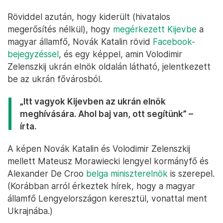
Röviddel azután, hogy kiderült (hivatalos
megerősítés nélkül), hogy
megérkezett Kijevbe
a
magyar államfő, Novák Katalin rövid
Facebook-
bejegyzéssel
, és egy képpel, amin Volodimir
Zelenszkij ukrán elnök oldalán látható, jelentkezett
be az ukrán fővárosból.
„Itt vagyok Kijevben az ukrán elnök
meghívására. Ahol baj van, ott segítünk” –
írta.
A képen Novák Katalin és Volodimir Zelenszkij
mellett Mateusz Morawiecki lengyel kormányfő és
Alexander De Croo
belga miniszterelnök
is szerepel.
(Korábban arról érkeztek hírek, hogy a magyar
államfő Lengyelországon keresztül, vonattal ment
Ukrajnába.)