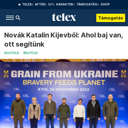
TELEX
AFTER
G7
KARAKTER
TÁMOGATÁS
SHOP
Támogatás
Novák Katalin Kijevből: Ahol baj van,
ott segítünk
KÜLFÖLD
BELFÖLD