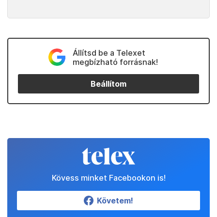
Állítsd be a Telexet
megbízható forrásnak!
Beállítom
Kövess minket Facebookon is!
Követem!