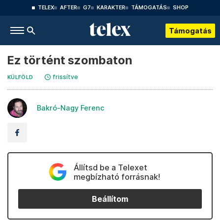
TELEX
AFTER
G7
KARAKTER
TÁMOGATÁS
SHOP
Támogatás
Ez történt szombaton
frissítve
KÜLFÖLD
Bakró-Nagy Ferenc
Állítsd be a Telexet
megbízható forrásnak!
Beállítom