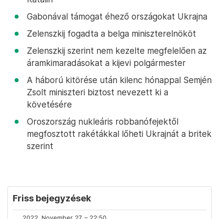
Gabonával támogat éhező országokat Ukrajna
Zelenszkij fogadta a belga miniszterelnököt
Zelenszkij szerint nem kezelte megfelelően az
áramkimaradásokat a kijevi polgármester
A háború kitörése után kilenc hónappal Semjén
Zsolt miniszteri biztost nevezett ki a
követésére
Oroszország nukleáris robbanófejektől
megfosztott rakétákkal lőheti Ukrajnát a britek
szerint
Friss bejegyzések
2022. November 27. – 22:50