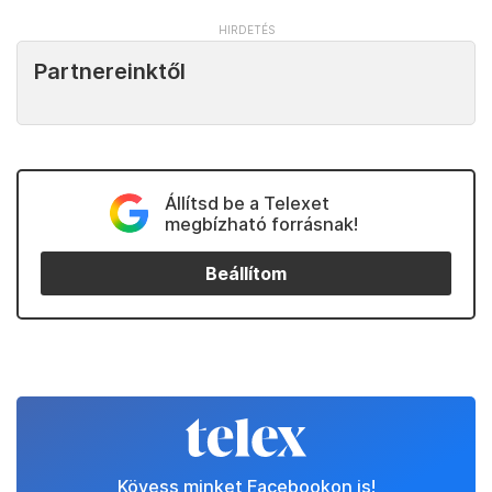
Partnereinktől
Állítsd be a Telexet
megbízható forrásnak!
Beállítom
Kövess minket Facebookon is!