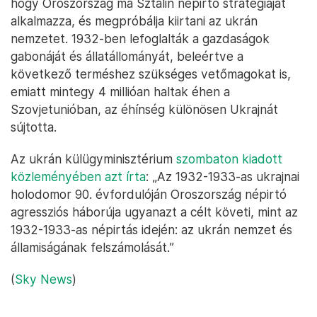
hogy Oroszország ma Sztálin népirtó stratégiáját
alkalmazza, és megpróbálja kiirtani az ukrán
nemzetet. 1932-ben lefoglalták a gazdaságok
gabonáját és állatállományát, beleértve a
következő terméshez szükséges vetőmagokat is,
emiatt mintegy 4 millióan haltak éhen a
Szovjetunióban, az éhínség különösen Ukrajnát
sújtotta.
Az ukrán külügyminisztérium
szombaton kiadott
közleményében azt írta
: „Az 1932-1933-as ukrajnai
holodomor 90. évfordulóján Oroszország népirtó
agressziós háborúja ugyanazt a célt követi, mint az
1932-1933-as népirtás idején: az ukrán nemzet és
államiságának felszámolását.”
(
Sky News
)