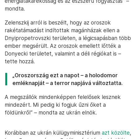
energiatakarékosság és az észszerű fogyasztás” –
mondta.
Zelenszkij arról is beszélt, hogy az oroszok
rakétatámadást indítottak magánházak ellen a
Dnyipropetrovszki területen, a légicsapásban több
ember megsérült. Az oroszok emellett lőtték a
Donyecki területet, valamint a déli régiókat is –
tette hozzá.
„Oroszország ezt a napot – a holodomor
emléknapját – a terror napjává változtatta.
A megszállók mindenképpen felelősek lesznek
mindezért. Mi pedig ki fogjuk űzni őket a
földünkről” – mondta az ukrán elnök.
Korábban az ukrán külügyminisztérium
azt közölte
,