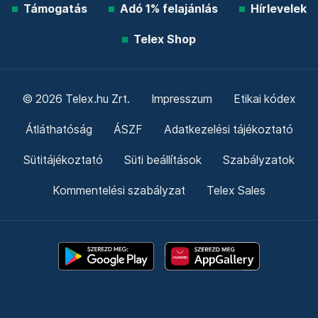
Támogatás
Adó 1% felajánlás
Hírlevelek
Telex Shop
© 2026 Telex.hu Zrt.
Impresszum
Etikai kódex
Átláthatóság
ÁSZF
Adatkezelési tájékoztató
Sütitájékoztató
Süti beállítások
Szabályzatok
Kommentelési szabályzat
Telex Sales