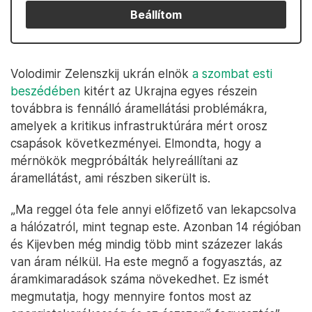
Beállítom
Volodimir Zelenszkij ukrán elnök
a szombat esti
beszédében
kitért az Ukrajna egyes részein
továbbra is fennálló áramellátási problémákra,
amelyek a kritikus infrastruktúrára mért orosz
csapások következményei. Elmondta, hogy a
mérnökök megpróbálták helyreállítani az
áramellátást, ami részben sikerült is.
„Ma reggel óta fele annyi előfizető van lekapcsolva
a hálózatról, mint tegnap este. Azonban 14 régióban
és Kijevben még mindig több mint százezer lakás
van áram nélkül. Ha este megnő a fogyasztás, az
áramkimaradások száma növekedhet. Ez ismét
megmutatja, hogy mennyire fontos most az