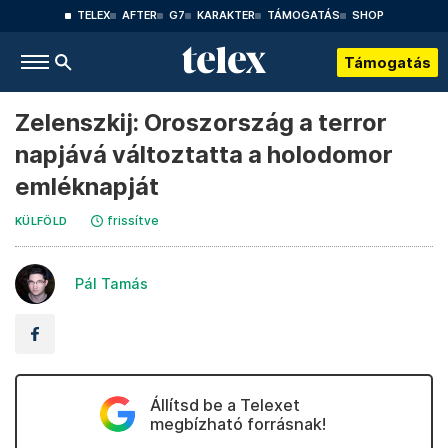
TELEX
AFTER
G7
KARAKTER
TÁMOGATÁS
SHOP
Támogatás
Zelenszkij: Oroszország a terror
napjává változtatta a holodomor
emléknapját
frissítve
KÜLFÖLD
Pál Tamás
Állítsd be a Telexet
megbízható forrásnak!