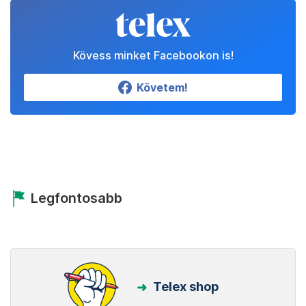
Kövess minket Facebookon is!
Követem!
Legfontosabb
Telex shop