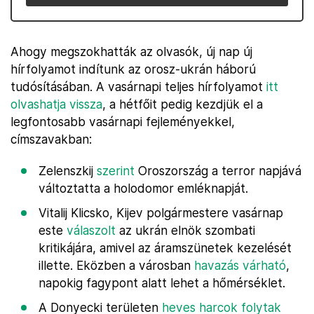
Ahogy megszokhatták az olvasók, új nap új
hírfolyamot indítunk az orosz-ukrán háború
tudósításában. A vasárnapi teljes hírfolyamot
itt
olvashatja vissza
, a hétfőit pedig kezdjük el a
legfontosabb vasárnapi fejleményekkel,
címszavakban:
Zelenszkij
szerint
Oroszország a terror napjává
változtatta a holodomor emléknapját.
Vitalij Klicsko, Kijev polgármestere vasárnap
este
válaszolt
az ukrán elnök szombati
kritikájára, amivel az áramszünetek kezelését
illette. Eközben a városban
havazás várható
,
napokig fagypont alatt lehet a hőmérséklet.
A Donyecki területen
heves harcok folytak