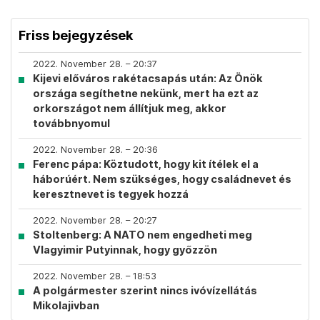
Friss bejegyzések
2022. November 28. – 20:37
Kijevi előváros rakétacsapás után: Az Önök
országa segíthetne nekünk, mert ha ezt az
orkországot nem állítjuk meg, akkor
továbbnyomul
2022. November 28. – 20:36
Ferenc pápa: Köztudott, hogy kit ítélek el a
háborúért. Nem szükséges, hogy családnevet és
keresztnevet is tegyek hozzá
2022. November 28. – 20:27
Stoltenberg: A NATO nem engedheti meg
Vlagyimir Putyinnak, hogy győzzön
2022. November 28. – 18:53
A polgármester szerint nincs ivóvízellátás
Mikolajivban