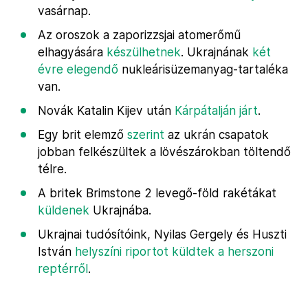
vasárnap.
Az oroszok a zaporizzsjai atomerőmű
elhagyására
készülhetnek
. Ukrajnának
két
évre elegendő
nukleárisüzemanyag-tartaléka
van.
Novák Katalin Kijev után
Kárpátalján járt
.
Egy brit elemző
szerint
az ukrán csapatok
jobban felkészültek a lövészárokban töltendő
télre.
A britek Brimstone 2 levegő-föld rakétákat
küldenek
Ukrajnába.
Ukrajnai tudósítóink, Nyilas Gergely és Huszti
István
helyszíni riportot küldtek a herszoni
reptérről
.