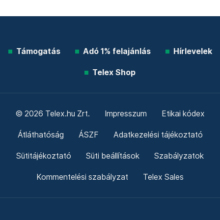
Támogatás
Adó 1% felajánlás
Hírlevelek
Telex Shop
© 2026 Telex.hu Zrt.
Impresszum
Etikai kódex
Átláthatóság
ÁSZF
Adatkezelési tájékoztató
Sütitájékoztató
Süti beállítások
Szabályzatok
Kommentelési szabályzat
Telex Sales