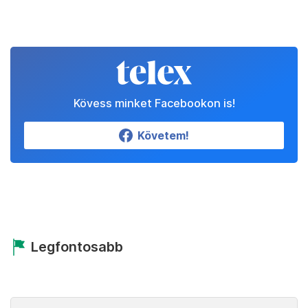
Kövess minket Facebookon is!
Követem!
Legfontosabb