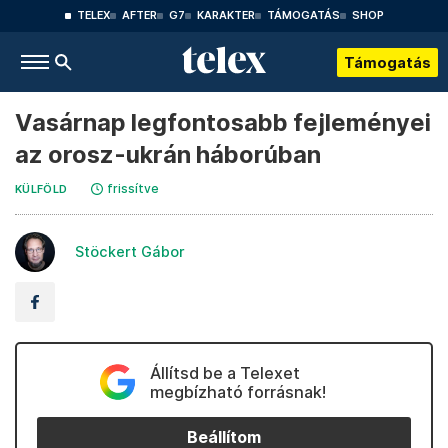
TELEX
AFTER
G7
KARAKTER
TÁMOGATÁS
SHOP
Támogatás
Vasárnap legfontosabb fejleményei
az orosz-ukrán háborúban
frissítve
KÜLFÖLD
Stöckert Gábor
Állítsd be a Telexet
megbízható forrásnak!
Beállítom