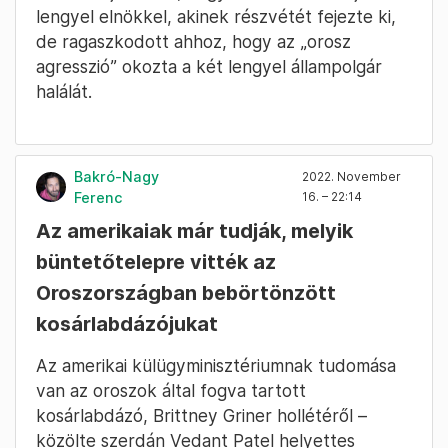
lengyel elnökkel, akinek részvétét fejezte ki,
de ragaszkodott ahhoz, hogy az „orosz
agresszió” okozta a két lengyel állampolgár
halálát.
Bakró-Nagy
2022. November
Ferenc
16. – 22:14
Az amerikaiak már tudják, melyik
büntetőtelepre vitték az
Oroszországban bebörtönzött
kosárlabdázójukat
Az amerikai külügyminisztériumnak tudomása
van az oroszok által fogva tartott
kosárlabdázó, Brittney Griner hollétéről –
közölte szerdán Vedant Patel helyettes