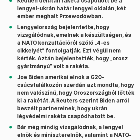
Kedden délután rakéta csapódott be a
lengyel-ukrán határ lengyel oldalán, két
ember meghalt Przewodówban.
Lengyelország bejelentette, hogy
vizsgálódnak, emelnek a készültségen, és
a NATO konzultációról szóló „4-es
cikkelyét” fontolgatják. Ezt végül nem
kérték. Aztán bejelentették, hogy „orosz
gyártmányú” volt a rakéta.
Joe Biden amerikai elnök a G20-
csúcstalálkozón szerdán azt mondta, hogy
nem valószínű, hogy Oroszországból lőtték
ki a rakétát. A Reuters szerint Biden arról
beszélt partnereinek, hogy ukrán
légvédelmi rakéta csapódhatott be.
Bár még mindig vizsgálódnak, a lengyel
elnök és miniszterelnök, valamint a NATO-