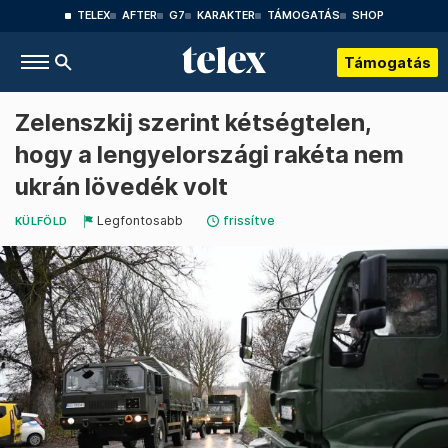
TELEX
AFTER
G7
KARAKTER
TÁMOGATÁS
SHOP
Támogatás
Zelenszkij szerint kétségtelen,
hogy a lengyelországi rakéta nem
ukrán lövedék volt
Legfontosabb
frissítve
KÜLFÖLD