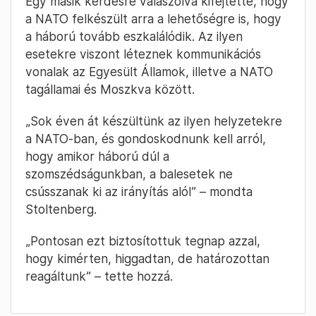
Egy másik kérdésre válaszolva kifejtette, hogy
a NATO felkészült arra a lehetőségre is, hogy
a háború tovább eszkalálódik. Az ilyen
esetekre viszont léteznek kommunikációs
vonalak az Egyesült Államok, illetve a NATO
tagállamai és Moszkva között.
„Sok éven át készültünk az ilyen helyzetekre
a NATO-ban, és gondoskodnunk kell arról,
hogy amikor háború dúl a
szomszédságunkban, a balesetek ne
csússzanak ki az irányítás alól” – mondta
Stoltenberg.
„Pontosan ezt biztosítottuk tegnap azzal,
hogy kimérten, higgadtan, de határozottan
reagáltunk” – tette hozzá.