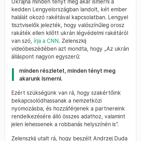
Ukrajna minden tényt meg akar ismerni a
kedden Lengyelországban landolt, két ember
halálát okozó rakétával kapcsolatban. Lengyel
tisztviselők jelezték, hogy valószínűleg orosz
rakáték ellen kilőtt ukrán légvédelmi rakétáról
van szó,
írja a CNN
. Zelenszkij
videóbeszédében azt mondta, hogy „Az ukrán
álláspont nagyon egyszerű:
minden részletet, minden tényt meg
akarunk ismerni.
Ezért szükségünk van rá, hogy szakértőink
bekapcsolódhassanak a nemzetközi
nyomozásba, és hozzáférjenek a partnereink
rendelkezésére álló összes adathoz, valamint
jelen lehessenek a robbanás helyszínén is”.
Zelenszkij utalt rá, hogy beszélt Andrzej Duda