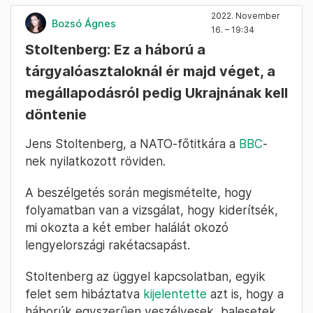
2022. November
Bozsó Ágnes
16. – 19:34
Stoltenberg: Ez a háború a
tárgyalóasztaloknál ér majd véget, a
megállapodásról pedig Ukrajnának kell
döntenie
Jens Stoltenberg, a NATO-főtitkára a
BBC
-
nek nyilatkozott röviden.
A beszélgetés során megismételte, hogy
folyamatban van a vizsgálat, hogy kiderítsék,
mi okozta a két ember halálát okozó
lengyelországi rakétacsapást.
Stoltenberg az üggyel kapcsolatban, egyik
felet sem hibáztatva
kijelentette
azt is, hogy a
háborúk egyszerűen veszélyesek, balesetek