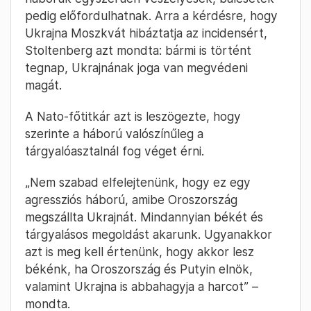
pedig előfordulhatnak. Arra a kérdésre, hogy
Ukrajna Moszkvát hibáztatja az incidensért,
Stoltenberg azt mondta: bármi is történt
tegnap, Ukrajnának joga van megvédeni
magát.
A Nato-főtitkár azt is leszögezte, hogy
szerinte a háború valószínűleg a
tárgyalóasztalnál fog véget érni.
„Nem szabad elfelejtenünk, hogy ez egy
agressziós háború, amibe Oroszország
megszállta Ukrajnát. Mindannyian békét és
tárgyalásos megoldást akarunk. Ugyanakkor
azt is meg kell értenünk, hogy akkor lesz
békénk, ha Oroszország és Putyin elnök,
valamint Ukrajna is abbahagyja a harcot” –
mondta.