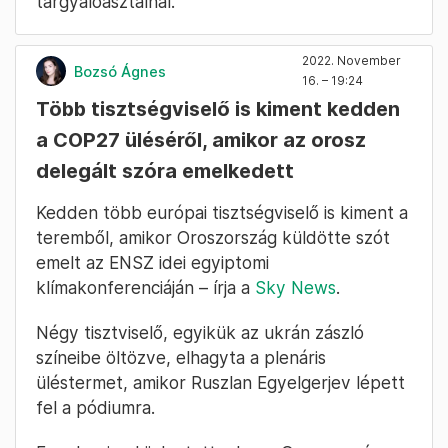
tárgyalóasztalnál.
2022. November
Bozsó Ágnes
16. – 19:24
Több tisztségviselő is kiment kedden
a COP27 üléséről, amikor az orosz
delegált szóra emelkedett
Kedden több európai tisztségviselő is kiment a
teremből, amikor Oroszország küldötte szót
emelt az ENSZ idei egyiptomi
klímakonferenciáján – írja a
Sky News
.
Négy tisztviselő, egyikük az ukrán zászló
színeibe öltözve, elhagyta a plenáris
üléstermet, amikor Ruszlan Egyelgerjev lépett
fel a pódiumra.