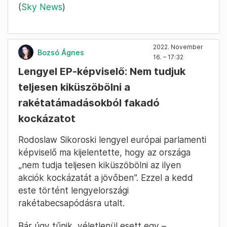
(
Sky News
)
2022. November
Bozsó Ágnes
16. – 17:32
Lengyel EP-képviselő: Nem tudjuk
teljesen kiküszöbölni a
rakétatámadásokból fakadó
kockázatot
Rodoslaw Sikoroski lengyel európai parlamenti
képviselő ma kijelentette, hogy az országa
„nem tudja teljesen kiküszöbölni az ilyen
akciók kockázatát a jövőben”. Ezzel a kedd
este történt lengyelországi
rakétabecsapódásra utalt.
Bár úgy tűnik, véletlenül esett egy –