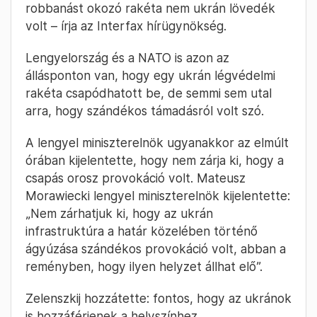
robbanást okozó rakéta nem ukrán lövedék
volt – írja az Interfax hírügynökség.
Lengyelország és a NATO is azon az
állásponton van, hogy egy ukrán légvédelmi
rakéta csapódhatott be, de semmi sem utal
arra, hogy szándékos támadásról volt szó.
A lengyel miniszterelnök ugyanakkor az elmúlt
órában kijelentette, hogy nem zárja ki, hogy a
csapás orosz provokáció volt. Mateusz
Morawiecki lengyel miniszterelnök kijelentette:
„Nem zárhatjuk ki, hogy az ukrán
infrastruktúra a határ közelében történő
ágyúzása szándékos provokáció volt, abban a
reményben, hogy ilyen helyzet állhat elő”.
Zelenszkij hozzátette: fontos, hogy az ukránok
is hozzáférjenek a helyszínhez.