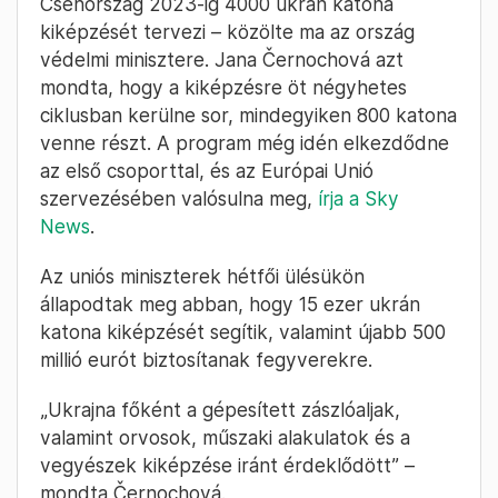
Csehország 2023-ig 4000 ukrán katona
kiképzését tervezi – közölte ma az ország
védelmi minisztere. Jana Černochová azt
mondta, hogy a kiképzésre öt négyhetes
ciklusban kerülne sor, mindegyiken 800 katona
venne részt. A program még idén elkezdődne
az első csoporttal, és az Európai Unió
szervezésében valósulna meg,
írja a Sky
News
.
Az uniós miniszterek hétfői ülésükön
állapodtak meg abban, hogy 15 ezer ukrán
katona kiképzését segítik, valamint újabb 500
millió eurót biztosítanak fegyverekre.
„Ukrajna főként a gépesített zászlóaljak,
valamint orvosok, műszaki alakulatok és a
vegyészek kiképzése iránt érdeklődött” –
mondta Černochová.