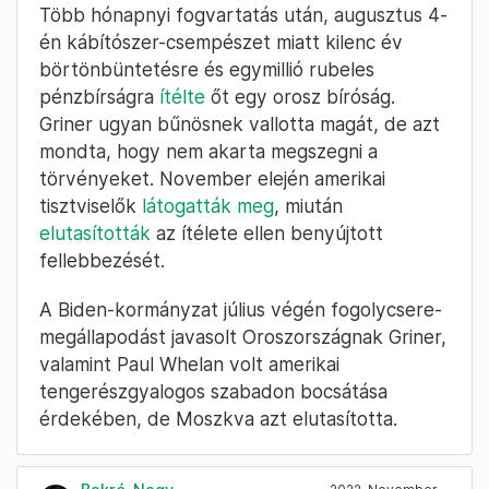
Több hónapnyi fogvartatás után, augusztus 4-
én kábítószer-csempészet miatt kilenc év
börtönbüntetésre és egymillió rubeles
pénzbírságra
ítélte
őt egy orosz bíróság.
Griner ugyan bűnösnek vallotta magát, de azt
mondta, hogy nem akarta megszegni a
törvényeket. November elején amerikai
tisztviselők
látogatták meg
, miután
elutasították
az ítélete ellen benyújtott
fellebbezését.
A Biden-kormányzat július végén fogolycsere-
megállapodást javasolt Oroszországnak Griner,
valamint Paul Whelan volt amerikai
tengerészgyalogos szabadon bocsátása
érdekében, de Moszkva azt elutasította.