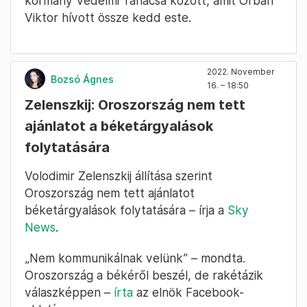
kormány Védelmi Tanácsa között, amit Orbán
Viktor hívott össze kedd este.
2022. November
Bozsó Ágnes
16. – 18:50
Zelenszkij: Oroszország nem tett
ajánlatot a béketárgyalások
folytatására
Volodimir Zelenszkij állítása szerint
Oroszország nem tett ajánlatot
béketárgyalások folytatására – írja a
Sky
News
.
„Nem kommunikálnak velünk” – mondta.
Oroszország a békéről beszél, de rakétázik
válaszképpen –
írta
az elnök Facebook-