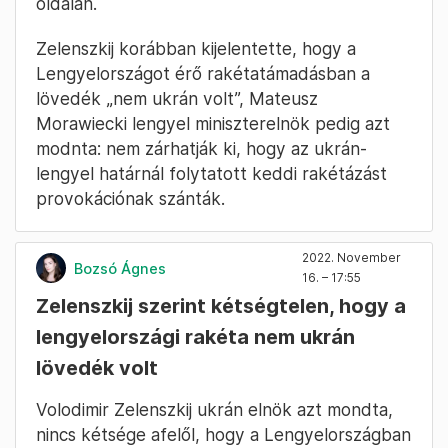
oldalán.
Zelenszkij korábban kijelentette, hogy a
Lengyelországot érő rakétatámadásban a
lövedék „nem ukrán volt”, Mateusz
Morawiecki lengyel miniszterelnök pedig azt
modnta: nem zárhatják ki, hogy az ukrán-
lengyel határnál folytatott keddi rakétázást
provokációnak szánták.
2022. November
Bozsó Ágnes
16. – 17:55
Zelenszkij szerint kétségtelen, hogy a
lengyelországi rakéta nem ukrán
lövedék volt
Volodimir Zelenszkij ukrán elnök azt mondta,
nincs kétsége afelől, hogy a Lengyelországban