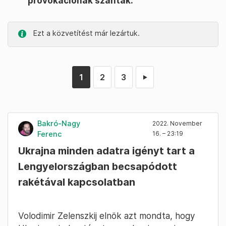
provokációnak szánták.
Ezt a közvetítést már lezártuk.
1
2
3
►
Bakró-Nagy
2022. November
Ferenc
16. – 23:19
Ukrajna minden adatra igényt tart a
Lengyelországban becsapódott
rakétával kapcsolatban
Volodimir Zelenszkij elnök azt mondta, hogy