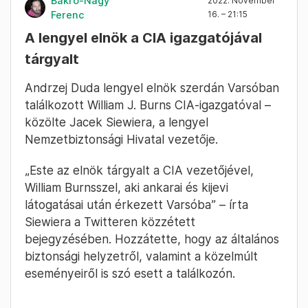
Bakró-Nagy
2022. November
Ferenc
16. – 21:15
A lengyel elnök a CIA igazgatójával
tárgyalt
Andrzej Duda lengyel elnök szerdán Varsóban
találkozott William J. Burns CIA-igazgatóval –
közölte Jacek Siewiera, a lengyel
Nemzetbiztonsági Hivatal vezetője.
„Este az elnök tárgyalt a CIA vezetőjével,
William Burnsszel, aki ankarai és kijevi
látogatásai után érkezett Varsóba” – írta
Siewiera a Twitteren közzétett
bejegyzésében. Hozzátette, hogy az általános
biztonsági helyzetről, valamint a közelmúlt
eseményeiről is szó esett a találkozón.