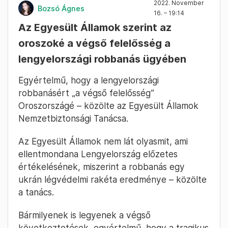
2022. November
Bozsó Ágnes
16. – 19:14
Az Egyesült Államok szerint az
oroszoké a végső felelősség a
lengyelországi robbanás ügyében
Egyértelmű, hogy a lengyelországi
robbanásért „a végső felelősség”
Oroszországé – közölte az Egyesült Államok
Nemzetbiztonsági Tanácsa.
Az Egyesült Államok nem lát olyasmit, ami
ellentmondana Lengyelország előzetes
értékelésének, miszerint a robbanás egy
ukrán légvédelmi rakéta eredménye – közölte
a tanács.
Bármilyenek is legyenek a végső
következtetések, egyértelmű, hogy a tragikus