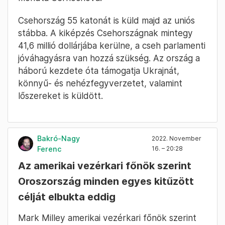
Csehország 55 katonát is küld majd az uniós
stábba. A kiképzés Csehországnak mintegy
41,6 millió dollárjába kerülne, a cseh parlamenti
jóváhagyásra van hozzá szükség. Az ország a
háború kezdete óta támogatja Ukrajnát,
könnyű- és nehézfegyverzetet, valamint
lőszereket is küldött.
Bakró-Nagy
2022. November
Ferenc
16. – 20:28
Az amerikai vezérkari főnök szerint
Oroszország minden egyes kitűzött
célját elbukta eddig
Mark Milley amerikai vezérkari főnök szerint