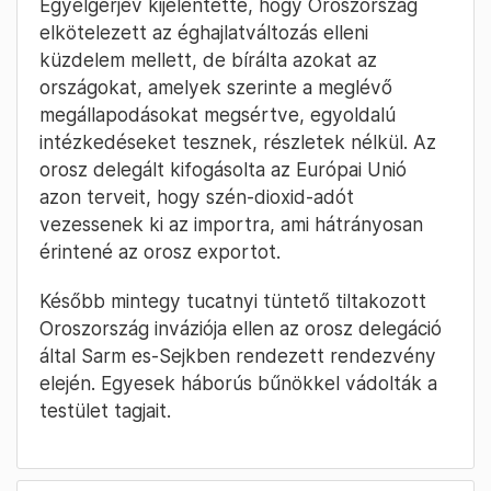
Egyelgerjev kijelentette, hogy Oroszország
elkötelezett az éghajlatváltozás elleni
küzdelem mellett, de bírálta azokat az
országokat, amelyek szerinte a meglévő
megállapodásokat megsértve, egyoldalú
intézkedéseket tesznek, részletek nélkül. Az
orosz delegált kifogásolta az Európai Unió
azon terveit, hogy szén-dioxid-adót
vezessenek ki az importra, ami hátrányosan
érintené az orosz exportot.
Később mintegy tucatnyi tüntető tiltakozott
Oroszország inváziója ellen az orosz delegáció
által Sarm es-Sejkben rendezett rendezvény
elején. Egyesek háborús bűnökkel vádolták a
testület tagjait.