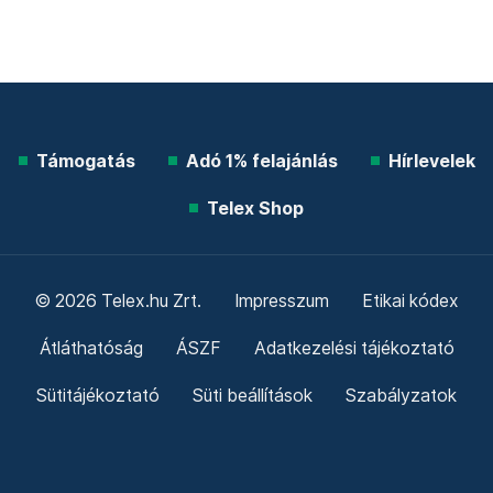
Támogatás
Adó 1% felajánlás
Hírlevelek
Telex Shop
© 2026 Telex.hu Zrt.
Impresszum
Etikai kódex
Átláthatóság
ÁSZF
Adatkezelési tájékoztató
Sütitájékoztató
Süti beállítások
Szabályzatok
Kommentelési szabályzat
Telex Sales