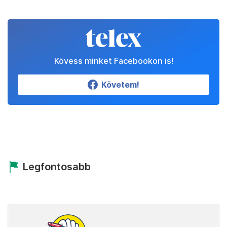
Kövess minket Facebookon is!
Követem!
Legfontosabb