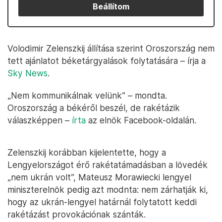
Beállítom
Volodimir Zelenszkij állítása szerint Oroszország nem
tett ajánlatot béketárgyalások folytatására – írja a
Sky News
.
„Nem kommunikálnak velünk” – mondta.
Oroszország a békéről beszél, de rakétázik
válaszképpen –
írta
az elnök Facebook-oldalán.
Zelenszkij korábban kijelentette, hogy a
Lengyelországot érő rakétatámadásban a lövedék
„nem ukrán volt”, Mateusz Morawiecki lengyel
miniszterelnök pedig azt modnta: nem zárhatják ki,
hogy az ukrán-lengyel határnál folytatott keddi
rakétázást provokációnak szánták.