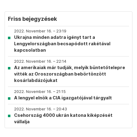
Friss bejegyzések
2022. November 16. – 23:19
Ukrajna minden adatra igényt tart a
Lengyelországban becsapódott rakétával
kapcsolatban
2022. November 16. – 22:14
Az amerikaiak már tudják, melyik büntetőtelepre
vitték az Oroszországban bebörtönzött
kosárlabdázójukat
2022. November 16. – 21:15
A lengyel elnök a CIA igazgatójával tárgyalt
2022. November 16. – 20:43
Csehország 4000 ukrán katona kiképzését
vállalja