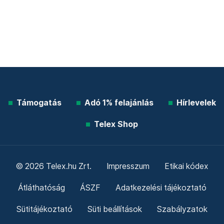
Támogatás
Adó 1% felajánlás
Hírlevelek
Telex Shop
© 2026 Telex.hu Zrt.
Impresszum
Etikai kódex
Átláthatóság
ÁSZF
Adatkezelési tájékoztató
Sütitájékoztató
Süti beállítások
Szabályzatok