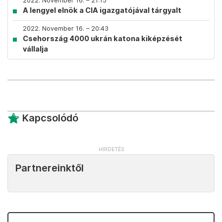
2022. November 16. – 21:15
A lengyel elnök a CIA igazgatójával tárgyalt
2022. November 16. – 20:43
Csehország 4000 ukrán katona kiképzését
vállalja
Kapcsolódó
Partnereinktől