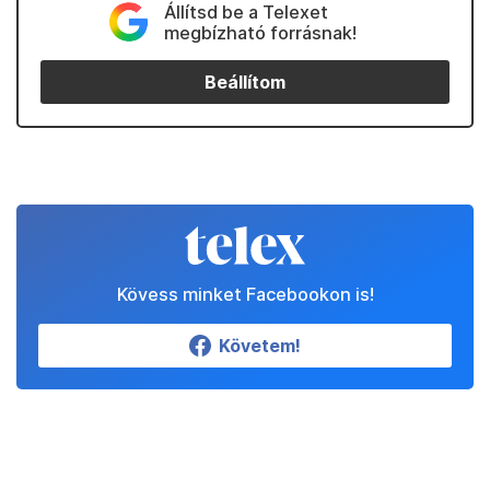
Állítsd be a Telexet
megbízható forrásnak!
Beállítom
Kövess minket Facebookon is!
Követem!