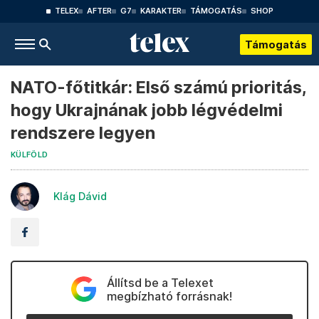
TELEX
AFTER
G7
KARAKTER
TÁMOGATÁS
SHOP
Támogatás
NATO-főtitkár: Első számú prioritás,
hogy Ukrajnának jobb légvédelmi
rendszere legyen
KÜLFÖLD
Klág Dávid
Állítsd be a Telexet
megbízható forrásnak!