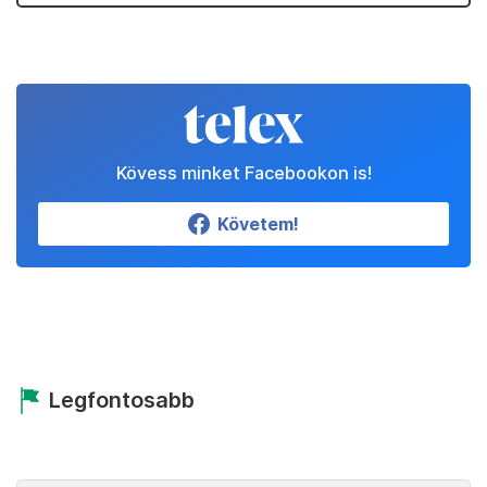
Kövess minket Facebookon is!
Követem!
Legfontosabb