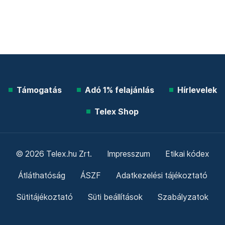
Támogatás
Adó 1% felajánlás
Hírlevelek
Telex Shop
© 2026 Telex.hu Zrt.
Impresszum
Etikai kódex
Átláthatóság
ÁSZF
Adatkezelési tájékoztató
Sütitájékoztató
Süti beállítások
Szabályzatok
Kommentelési szabályzat
Telex Sales