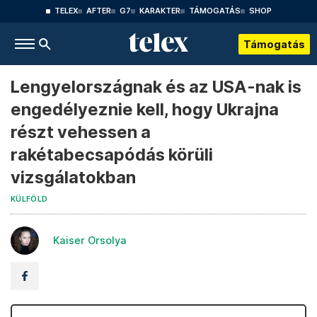
TELEX
AFTER
G7
KARAKTER
TÁMOGATÁS
SHOP
Támogatás
Lengyelországnak és az USA-nak is
engedélyeznie kell, hogy Ukrajna
részt vehessen a
rakétabecsapódás körüli
vizsgálatokban
KÜLFÖLD
Kaiser Orsolya