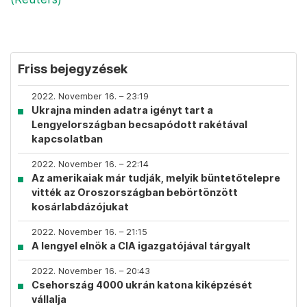
Friss bejegyzések
2022. November 16. – 23:19
Ukrajna minden adatra igényt tart a
Lengyelországban becsapódott rakétával
kapcsolatban
2022. November 16. – 22:14
Az amerikaiak már tudják, melyik büntetőtelepre
vitték az Oroszországban bebörtönzött
kosárlabdázójukat
2022. November 16. – 21:15
A lengyel elnök a CIA igazgatójával tárgyalt
2022. November 16. – 20:43
Csehország 4000 ukrán katona kiképzését
vállalja