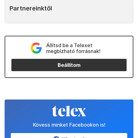
Partnereinktől
Állítsd be a Telexet
megbízható forrásnak!
Beállítom
Kövess minket Facebookon is!