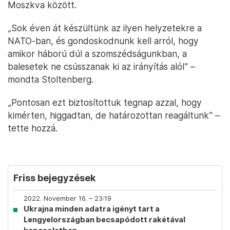
Moszkva között.
„Sok éven át készültünk az ilyen helyzetekre a
NATO-ban, és gondoskodnunk kell arról, hogy
amikor háború dúl a szomszédságunkban, a
balesetek ne csússzanak ki az irányítás alól” –
mondta Stoltenberg.
„Pontosan ezt biztosítottuk tegnap azzal, hogy
kimérten, higgadtan, de határozottan reagáltunk” –
tette hozzá.
Friss bejegyzések
2022. November 16. – 23:19
Ukrajna minden adatra igényt tart a
Lengyelországban becsapódott rakétával