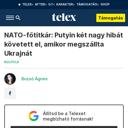
TELEX
AFTER
G7
KARAKTER
TÁMOGATÁS
SHOP
Támogatás
NATO-főtitkár: Putyin két nagy hibát
követett el, amikor megszállta
Ukrajnát
KÜLFÖLD
Bozsó Ágnes
Állítsd be a Telexet
megbízható forrásnak!