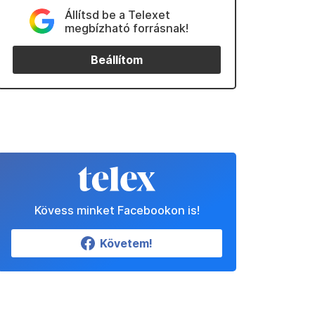
Állítsd be a Telexet
megbízható forrásnak!
Beállítom
Kövess minket Facebookon is!
Követem!