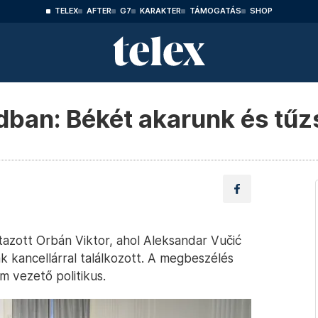
TELEX
AFTER
G7
KARAKTER
TÁMOGATÁS
SHOP
dban: Békét akarunk és tűz
tazott Orbán Viktor, ahol Aleksandar Vučić
k kancellárral találkozott. A megbeszélés
m vezető politikus.