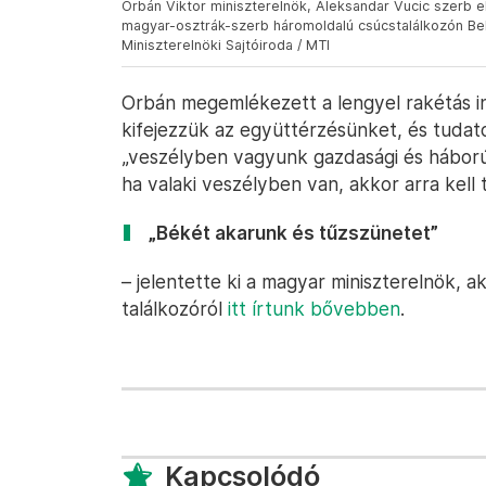
Orbán Viktor miniszterelnök, Aleksandar Vucic szerb 
magyar-osztrák-szerb háromoldalú csúcstalálkozón Bel
Miniszterelnöki Sajtóiroda / MTI
Orbán megemlékezett a lengyel rakétás in
kifejezzük az együttérzésünket, és tuda
„veszélyben vagyunk gazdasági és háborús
ha valaki veszélyben van, akkor arra kell 
„Békét akarunk és tűzszünetet”
– jelentette ki a magyar miniszterelnök, a
találkozóról
itt írtunk bővebben
.
Kapcsolódó