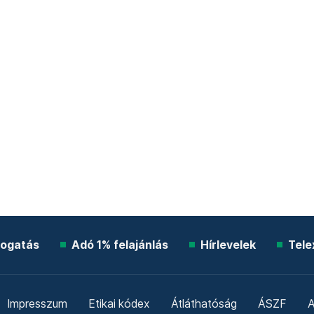
ogatás
Adó 1% felajánlás
Hírlevelek
Tele
Impresszum
Etikai kódex
Átláthatóság
ÁSZF
A