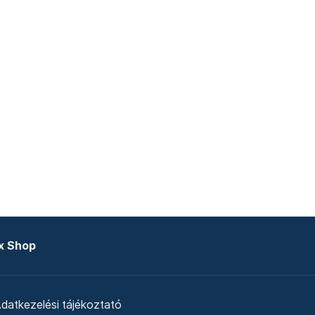
x Shop
datkezelési tájékoztató