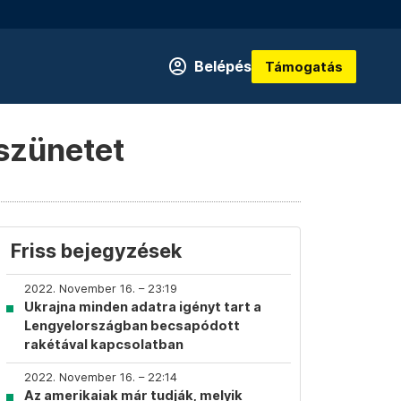
Belépés
Támogatás
szünetet
Friss bejegyzések
2022. November 16. – 23:19
Ukrajna minden adatra igényt tart a
Lengyelországban becsapódott
rakétával kapcsolatban
2022. November 16. – 22:14
Az amerikaiak már tudják, melyik