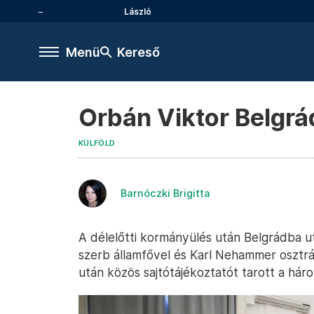
László
Menü
Kereső
Orbán Viktor Belgrá
KÜLFÖLD
Barnóczki Brigitta
A délelőtti kormányülés után Belgrádba u
szerb államfővel és Karl Nehammer osztrá
után közös sajtótájékoztatót tarott a háro