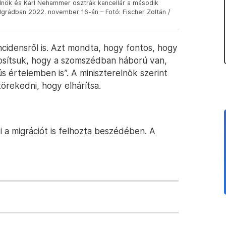
elnök és Karl Nehammer osztrák kancellár a második
grádban 2022. november 16-án – Fotó: Fischer Zoltán /
cidensről is. Azt mondta, hogy fontos, hogy
tosítsuk, hogy a szomszédban háború van,
 értelemben is”. A miniszterelnök szerint
törekedni, hogy elhárítsa.
ki a migrációt is felhozta beszédében. A