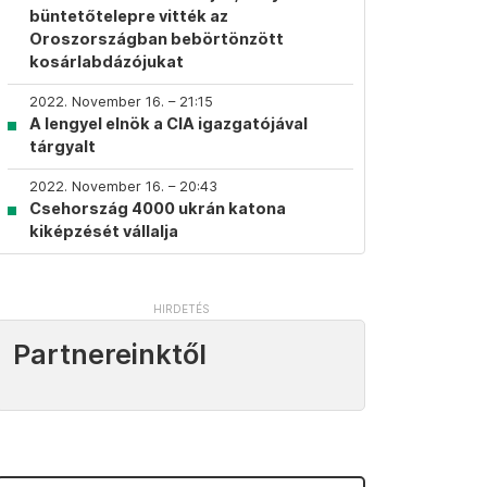
büntetőtelepre vitték az
Oroszországban bebörtönzött
kosárlabdázójukat
2022. November 16. – 21:15
A lengyel elnök a CIA igazgatójával
tárgyalt
2022. November 16. – 20:43
Csehország 4000 ukrán katona
kiképzését vállalja
Partnereinktől