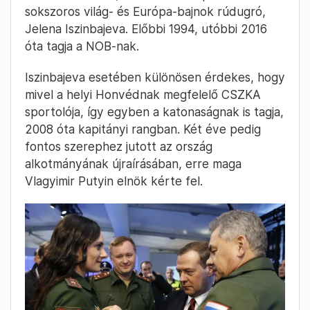
A Nemzetközi Olimpiai Bizottság (NOB) nem
tervezi orosz tagjainak kizárását, mert az
érintettek egyike sem felfüggeszthető az NOB
irányító testületének szabályai szerint,
értesült belső forrásokból
a brit The Sunday
Times
.
A NOB-nak jelenleg két tagja van, a 74 éves
Samil Tarpiscsev, egykori teniszező és edző,
illetve a 39 éves, kétszeres olimpiai és
sokszoros világ- és Európa-bajnok rúdugró,
Jelena Iszinbajeva. Előbbi 1994, utóbbi 2016
óta tagja a NOB-nak.
Iszinbajeva esetében különösen érdekes, hogy
mivel a helyi Honvédnak megfelelő CSZKA
sportolója, így egyben a katonaságnak is tagja,
2008 óta kapitányi rangban. Két éve pedig