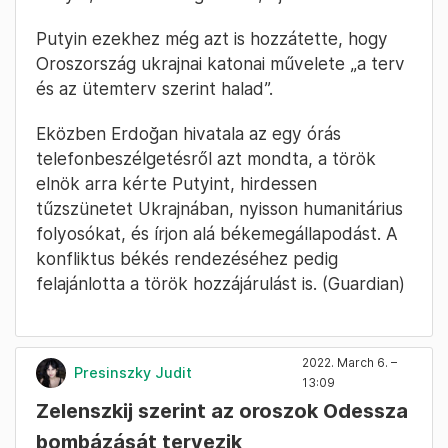
Putyin ezekhez még azt is hozzátette, hogy
Oroszország ukrajnai katonai művelete „a terv
és az ütemterv szerint halad”.
Eközben Erdoğan hivatala az egy órás
telefonbeszélgetésről azt mondta, a török
elnök arra kérte Putyint, hirdessen
tűzszünetet Ukrajnában, nyisson humanitárius
folyosókat, és írjon alá békemegállapodást. A
konfliktus békés rendezéséhez pedig
felajánlotta a török hozzájárulást is. (Guardian)
2022. March 6. –
Presinszky Judit
13:09
Zelenszkij szerint az oroszok Odessza
bombázását tervezik