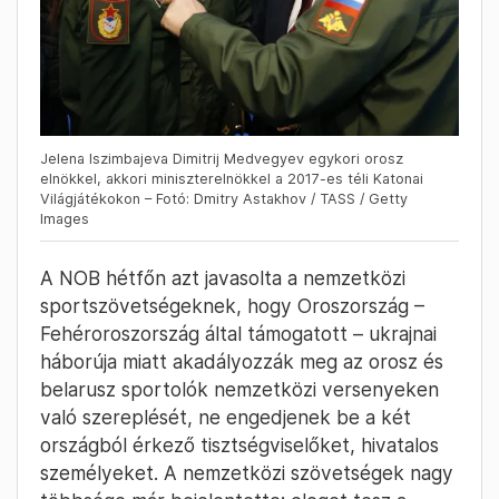
fontos szerephez jutott az ország
alkotmányának újraírásában, erre maga
Vlagyimir Putyin elnök kérte fel.
Jelena Iszimbajeva Dimitrij Medvegyev egykori orosz
elnökkel, akkori miniszterelnökkel a 2017-es téli Katonai
Világjátékokon – Fotó: Dmitry Astakhov / TASS / Getty
Images