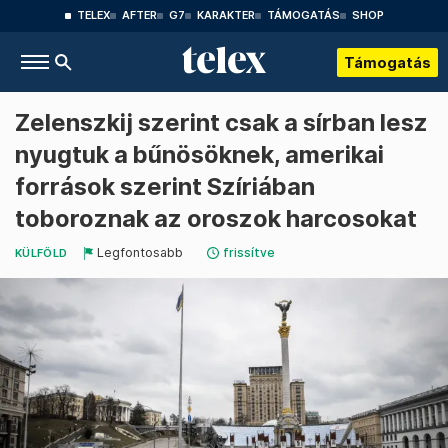
TELEX
AFTER
G7
KARAKTER
TÁMOGATÁS
SHOP
Támogatás
Zelenszkij szerint csak a sírban lesz
nyugtuk a bűnösöknek, amerikai
források szerint Szíriában
toboroznak az oroszok harcosokat
Legfontosabb
frissítve
KÜLFÖLD