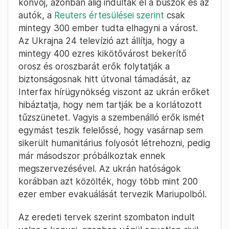
konvoj, azonban alig indultak el a buszok és az
autók, a
Reuters értesülései szerint
csak
mintegy 300 ember tudta elhagyni a várost.
Az Ukrajna 24 televízió azt állítja, hogy a
mintegy 400 ezres kikötővárost bekerítő
orosz és oroszbarát erők folytatják a
biztonságosnak hitt útvonal támadását, az
Interfax hírügynökség viszont az ukrán erőket
hibáztatja, hogy nem tartják be a korlátozott
tűzszünetet. Vagyis a szembenálló erők ismét
egymást teszik felelőssé, hogy vasárnap sem
sikerült humanitárius folyosót létrehozni, pedig
már másodszor próbálkoztak ennek
megszervezésével. Az ukrán hatóságok
korábban azt közölték, hogy több mint 200
ezer ember evakuálását tervezik Mariupolból.
Az eredeti tervek szerint szombaton indult