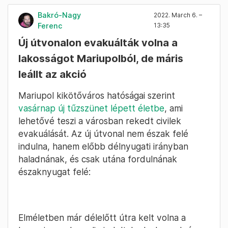
Bakró-Nagy
2022. March 6. –
Ferenc
13:35
Új útvonalon evakuálták volna a
lakosságot Mariupolból, de máris
leállt az akció
Mariupol kikötőváros hatóságai szerint
vasárnap új tűzszünet lépett életbe
, ami
lehetővé teszi a városban rekedt civilek
evakuálását. Az új útvonal nem észak felé
indulna, hanem előbb délnyugati irányban
haladnának, és csak utána fordulnának
északnyugat felé:
Elméletben már délelőtt útra kelt volna a