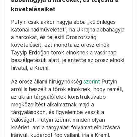
követeléseiket
Putyin csak akkor hagyja abba „különleges
katonai hadműveletet”, ha Ukrajna abbahagyja
a harcokat, és teljesíti Oroszország
követeléseit, ezt mondta az orosz elnök
Tayyip Erdoğan török elnöknek a vasárnapi
beszélgetésük alatt, jelentette az orosz elnöki
hivatal, a Kreml.
Az orosz állami hírügynökség
szerint
Putyin
arról is beszélt a török elnöknek, hogy reméli,
az ukrán tárgyalófelek konstruktívabb
megközelítést alkalmaznak majd a
tárgyalásokon, és figyelembe veszik a
valóságot. Putyin szerint minden olyan
kísérlet, ami a tárgyalási folyamat elhúzására
irányul, kudarcot fog vallani, írja a Kreml.