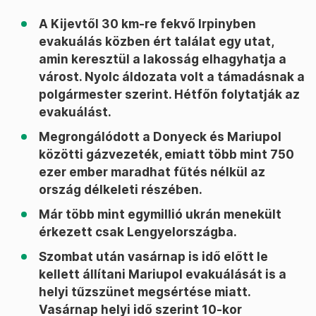
A Kijevtől 30 km-re fekvő Irpinyben
evakuálás közben ért találat egy utat,
amin keresztül a lakosság elhagyhatja a
várost. Nyolc áldozata volt a támadásnak a
polgármester szerint. Hétfőn folytatják az
evakuálást.
Megrongálódott a Donyeck és Mariupol
közötti gázvezeték, emiatt több mint 750
ezer ember maradhat fűtés nélkül az
ország délkeleti részében.
Már több mint egymillió ukrán menekült
érkezett csak Lengyelországba.
Szombat után vasárnap is idő előtt le
kellett állítani Mariupol evakuálását is a
helyi tűzszünet megsértése miatt.
Vasárnap helyi idő szerint 10-kor