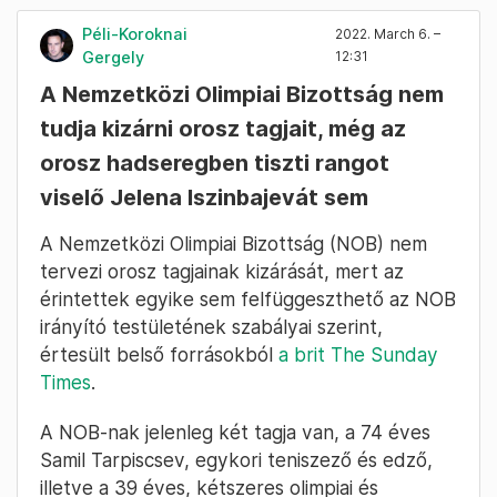
Kanász-Nagy Máté, a párt társelnöke szerint
Ukrajna lerohanása egyértelművé tette, hogy
Magyarország annál nagyobb biztonságban
van, minél kevésbé függ Oroszországtól. A
bővítési projekt szerinte annak bizonyítéka,
hogy „Orbán Viktor nem partnere, hanem
kiszolgáltatottja Vlagyimir Putyinnak”.
Részletek a cikkünkben
.
Péli-Koroknai
2022. March 6. –
Gergely
12:31
A Nemzetközi Olimpiai Bizottság nem
tudja kizárni orosz tagjait, még az
orosz hadseregben tiszti rangot
viselő Jelena Iszinbajevát sem