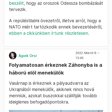
beszélt
, hogy az oroszok Odessza bombázását
tervezik.
A repüléstilalmi övezetről, illetve arról, hogy a
NATO miért tartózkodik ennek bevezetéséről,
ebben a cikkünkben írtunk részletesen
.
2022. March 6. –
Ajpek Orsi
13:45
Folyamatosan érkeznek Záhonyba is a
háború elől menekülők
Vasárnap is érkeznek a pályaudvarra az
Ukrajnából menekülők, akiknek nincs hová
menniük, azokat buszokkal szállítják tovább
ideiglenes befogadópontokra.