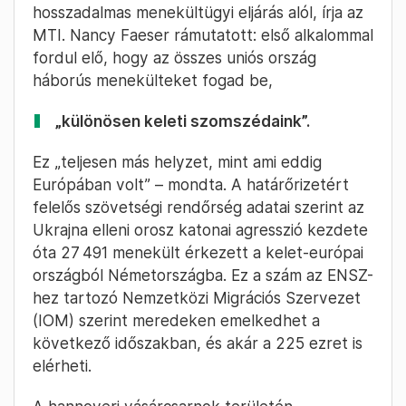
hosszadalmas menekültügyi eljárás alól, írja az
MTI. Nancy Faeser rámutatott: első alkalommal
fordul elő, hogy az összes uniós ország
háborús menekülteket fogad be,
„különösen keleti szomszédaink”.
Ez „teljesen más helyzet, mint ami eddig
Európában volt” – mondta. A határőrizetért
felelős szövetségi rendőrség adatai szerint az
Ukrajna elleni orosz katonai agresszió kezdete
óta 27 491 menekült érkezett a kelet-európai
országból Németországba. Ez a szám az ENSZ-
hez tartozó Nemzetközi Migrációs Szervezet
(IOM) szerint meredeken emelkedhet a
következő időszakban, és akár a 225 ezret is
elérheti.