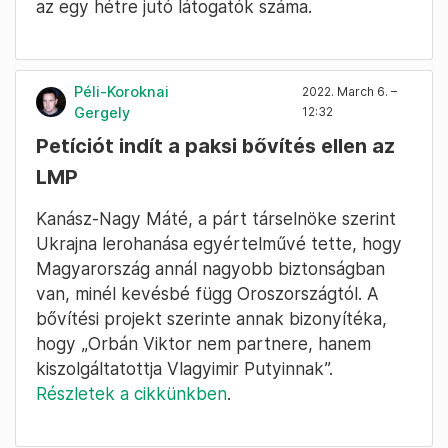
is indított, amelyek napi négy órán át
sugározzák a World Service angol nyelvű híreit
Ukrajnában és Oroszország egyes részein:
15735 kHz 14:00 GMT-től 16:00 GMT-ig,
5875 kHz 20:00 GMT-től 22:00 GMT-ig.
A
BBC szerint
a háború kezdete óta
megtriplázódott az orosz nyelvű híroldalukon
az egy hétre jutó látogatók száma.
Péli-Koroknai
2022. March 6. –
Gergely
12:32
Petíciót indít a paksi bővítés ellen az
LMP