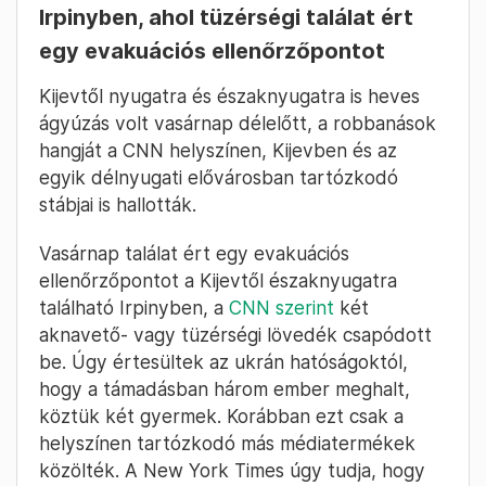
Irpinyben, ahol tüzérségi találat ért
egy evakuációs ellenőrzőpontot
Kijevtől nyugatra és északnyugatra is heves
ágyúzás volt vasárnap délelőtt, a robbanások
hangját a CNN helyszínen, Kijevben és az
egyik délnyugati elővárosban tartózkodó
stábjai is hallották.
Vasárnap találat ért egy evakuációs
ellenőrzőpontot a Kijevtől északnyugatra
található Irpinyben, a
CNN szerint
két
aknavető- vagy tüzérségi lövedék csapódott
be. Úgy értesültek az ukrán hatóságoktól,
hogy a támadásban három ember meghalt,
köztük két gyermek. Korábban ezt csak a
helyszínen tartózkodó más médiatermékek
közölték. A New York Times úgy tudja, hogy