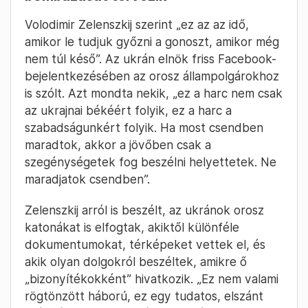
Volodimir Zelenszkij szerint „ez az az idő,
amikor le tudjuk győzni a gonoszt, amikor még
nem túl késő”. Az ukrán elnök friss Facebook-
bejelentkezésében az orosz állampolgárokhoz
is szólt. Azt mondta nekik, „ez a harc nem csak
az ukrajnai békéért folyik, ez a harc a
szabadságunkért folyik. Ha most csendben
maradtok, akkor a jövőben csak a
szegénységetek fog beszélni helyettetek. Ne
maradjatok csendben”.
Zelenszkij arról is beszélt, az ukránok orosz
katonákat is elfogtak, akiktől különféle
dokumentumokat, térképeket vettek el, és
akik olyan dolgokról beszéltek, amikre ő
„bizonyítékokként” hivatkozik. „Ez nem valami
rögtönzött háború, ez egy tudatos, elszánt