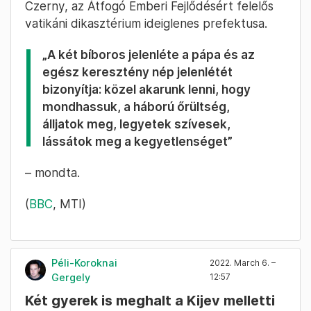
Czerny, az Átfogó Emberi Fejlődésért felelős
vatikáni dikasztérium ideiglenes prefektusa.
„A két bíboros jelenléte a pápa és az
egész keresztény nép jelenlétét
bizonyítja: közel akarunk lenni, hogy
mondhassuk, a háború őrültség,
álljatok meg, legyetek szívesek,
lássátok meg a kegyetlenséget”
– mondta.
(
BBC
, MTI)
Péli-Koroknai
2022. March 6. –
Gergely
12:57
Két gyerek is meghalt a Kijev melletti