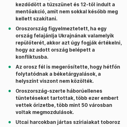
kezdődött a tűzszünet és 12-től indult a
mentőakció, amit nem sokkal később meg
kellett szakítani.
Oroszország figyelmeztetett, ha egy
ország felajánlja Ukrajnának valamelyik
repülőterét, akkor azt úgy fogják értékelni,
hogy az adott ország belépett a
konfliktusba.
Az orosz fél is megerősítette, hogy hétfőn
folytatódnak a béketárgyalások, a
helyszínt viszont nem közölték.
Oroszország-szerte háborúellenes
tüntetéseket tartottak, több ezer embert
vettek őrizetbe, több mint 50 városban
voltak megmozdulások.
Utcai harcokban jártas szíriaiakat toboroz