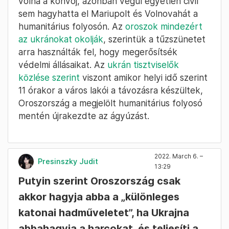
volna a konvoj, azonban végül egyetlen civil
sem hagyhatta el Mariupolt és Volnovahát a
humanitárius folyosón. Az
oroszok mindezért
az ukránokat okolják
, szerintük a tűzszünetet
arra használták fel, hogy megerősítsék
védelmi állásaikat. Az
ukrán tisztviselők
közlése szerint
viszont amikor helyi idő szerint
11 órakor a város lakói a távozásra készültek,
Oroszország a megjelölt humanitárius folyosó
mentén újrakezdte az ágyúzást.
2022. March 6. –
Presinszky Judit
13:29
Putyin szerint Oroszország csak
akkor hagyja abba a „különleges
katonai hadműveletet”, ha Ukrajna
abbahagyja a harcokat, és teljesíti a