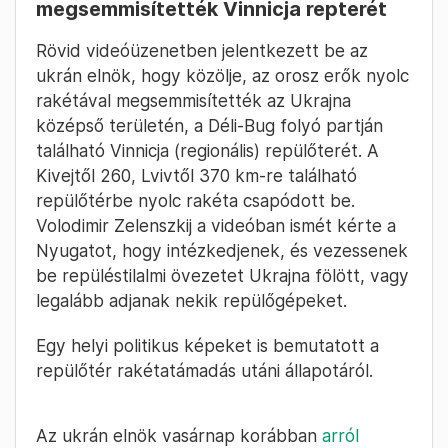
megsemmisítették Vinnicja repterét
Rövid videóüzenetben jelentkezett be az
ukrán elnök, hogy közölje, az orosz erők nyolc
rakétával megsemmisítették az Ukrajna
középső területén, a Déli-Bug folyó partján
található Vinnicja (regionális) repülőterét. A
Kivejtől 260, Lvivtől 370 km-re található
repülőtérbe nyolc rakéta csapódott be.
Volodimir Zelenszkij a videóban ismét kérte a
Nyugatot, hogy intézkedjenek, és vezessenek
be repüléstilalmi övezetet Ukrajna fölött, vagy
legalább adjanak nekik repülőgépeket.
Egy helyi politikus képeket is bemutatott a
repülőtér rakétatámadás utáni állapotáról.
Az ukrán elnök vasárnap korábban
arról