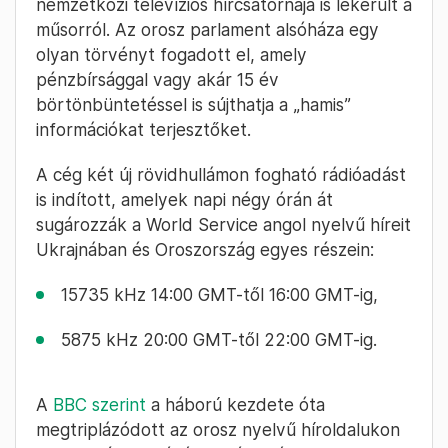
Bakró-Nagy
2022. March 6. –
Ferenc
12:39
Két rövidhullámú rádióadást indít az
Oroszországból kitiltott BBC
Az orosz hatóságok számos médium, köztük a
BBC hozzáférését is korlátozták az
Oroszországban, így a World News, a BBC
nemzetközi televíziós hírcsatornája is lekerült a
műsorról. Az orosz parlament alsóháza egy
olyan törvényt fogadott el, amely
pénzbírsággal vagy akár 15 év
börtönbüntetéssel is sújthatja a „hamis”
információkat terjesztőket.
A cég két új rövidhullámon fogható rádióadást