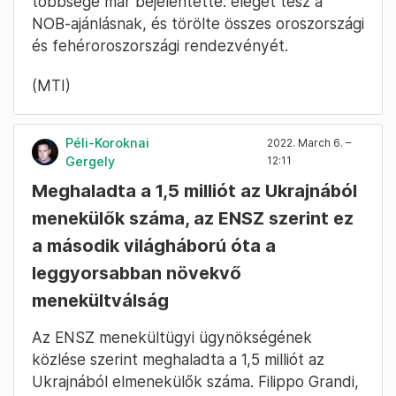
A NOB hétfőn azt javasolta a nemzetközi
sportszövetségeknek, hogy Oroszország –
Fehéroroszország által támogatott – ukrajnai
háborúja miatt akadályozzák meg az orosz és
belarusz sportolók nemzetközi versenyeken
való szereplését, ne engedjenek be a két
országból érkező tisztségviselőket, hivatalos
személyeket. A nemzetközi szövetségek nagy
többsége már bejelentette: eleget tesz a
NOB-ajánlásnak, és törölte összes oroszországi
és fehéroroszországi rendezvényét.
(MTI)
Péli-Koroknai
2022. March 6. –
Gergely
12:11