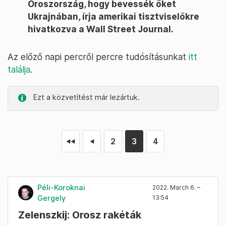
Oroszország, hogy bevessék őket
Ukrajnában, írja amerikai tisztviselőkre
hivatkozva a Wall Street Journal.
Az előző napi percről percre tudósításunkat
itt
találja
.
Ezt a közvetítést már lezártuk.
2
3
4
◄◄
◄
Péli-Koroknai
2022. March 6. –
Gergely
13:54
Zelenszkij: Orosz rakéták