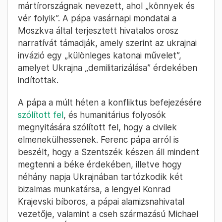
mártírországnak nevezett, ahol „könnyek és
vér folyik”. A pápa vasárnapi mondatai a
Moszkva által terjesztett hivatalos orosz
narratívát támadják, amely szerint az ukrajnai
invázió egy „különleges katonai művelet”,
amelyet Ukrajna „demilitarizálása” érdekében
indítottak.
A pápa a múlt héten a konfliktus befejezésére
szólított fel
, és humanitárius folyosók
megnyitására szólított fel, hogy a civilek
elmenekülhessenek. Ferenc pápa arról is
beszélt, hogy a Szentszék készen áll mindent
megtenni a béke érdekében, illetve hogy
néhány napja Ukrajnában tartózkodik két
bizalmas munkatársa, a lengyel Konrad
Krajevski bíboros, a pápai alamizsnahivatal
vezetője, valamint a cseh származású Michael