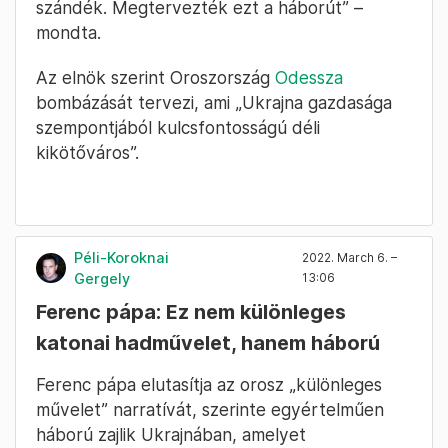
szándék. Megtervezték ezt a háborút” –
mondta.
Az elnök szerint Oroszország
Odessza
bombázását tervezi, ami „Ukrajna gazdasága
szempontjából kulcsfontosságú déli
kikötőváros”.
Péli-Koroknai
2022. March 6. –
Gergely
13:06
Ferenc pápa: Ez nem különleges
katonai hadművelet, hanem háború
Ferenc pápa elutasítja az orosz „különleges
művelet” narratívát, szerinte egyértelműen
háború zajlik Ukrajnában, amelyet