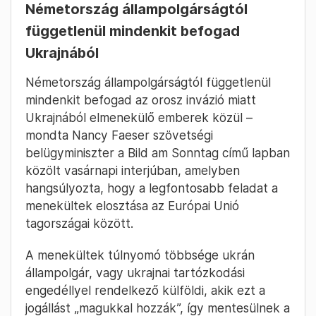
Németország állampolgárságtól
függetlenül mindenkit befogad
Ukrajnából
Németország állampolgárságtól függetlenül
mindenkit befogad az orosz invázió miatt
Ukrajnából elmenekülő emberek közül –
mondta Nancy Faeser szövetségi
belügyminiszter a Bild am Sonntag című lapban
közölt vasárnapi interjúban, amelyben
hangsúlyozta, hogy a legfontosabb feladat a
menekültek elosztása az Európai Unió
tagországai között.
A menekültek túlnyomó többsége ukrán
állampolgár, vagy ukrajnai tartózkodási
engedéllyel rendelkező külföldi, akik ezt a
jogállást „magukkal hozzák”, így mentesülnek a