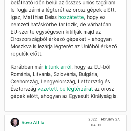
rövid időn belül elhagyják Oroszországot.
„Utasaink és személyzetünk biztonsága
számunkra a legfőbb prioritás minden
pillanatban” – írta a légitársaság a CNN-hez
eljuttatott közleményében.
A közlekedési miniszter közleménye előtt nem
sokkal
írt Twitteren
a német közmédia berlini
stúdiójának vezető munkatársa, hogy
belátható időn belül az összes uniós tagállam
le fogja zárni a légterét az orosz gépek előtt.
Igaz, Matthias Deiss
hozzátette
, hogy ez
nemzeti hatáskörbe tartozik, de várhatóan
EU-szerte egységesen kitiltják majd az
Oroszországból érkező gépeket – ahogyan
Moszkva is lezárja légterét az Unióból érkező
repülők előtt.