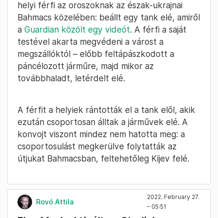
helyi férfi az oroszoknak az észak-ukrajnai
Bahmacs közelében: beállt egy tank elé, amiről
a
Guardian közölt egy videót
. A férfi a saját
testével akarta megvédeni a várost a
megszállóktól – előbb feltápászkodott a
páncélozott járműre, majd mikor az
továbbhaladt, letérdelt elé.
A férfit a helyiek rántották el a tank elől, akik
ezután csoportosan álltak a járművek elé. A
konvojt viszont mindez nem hatotta meg: a
csoportosulást megkerülve folytatták az
útjukat Bahmacsban, feltehetőleg Kijev felé.
2022. February 27.
Rovó Attila
– 05:51