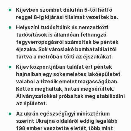
Kijevben szombat délután 5-től hétfő
reggel 8-ig kijárási tilalmat vezettek be.
Helyszíni tudósítóink és nemzetközi
tudósítások is állandóan felhangzó
fegyverropogásról számoltak be péntek
éjszaka. Sok városlakó bombatalálattól
tartva a metróban tölti az éjszakákat.
Kijev központjában találat ért péntek
hajnalban egy sokemeletes lakóépületet
valahol a tizedik emelet magasságában.
Ketten meghaltak, hatan megsérültek.
Állványzatokkal próbálták meg stabilizálni
az épületet.
Az ukrán egészségügyi minisztérium
szerint Ukrajna oldaláról eddig legalább
198 ember vesztette életét, több mint