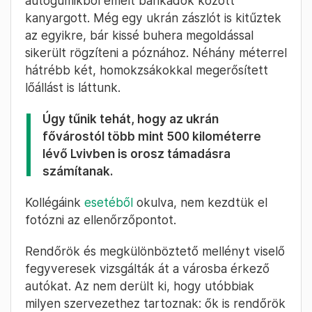
Ukrajna nyugati részén található Lviv
külvárosába. A szállásunktól mintegy 5-6
kilométerre azonban egy ellenőrzőpontba
futottunk a 2x2 sávos autóút kellős közepén.
Több száz méteres kocsisor alakult ki ezen a
ponton, mi sem tehettünk mást, és beálltunk a
végére. Az egyik sávot mindkét irányból
tankcsapdákkal zárták le, a kocsisor
betonakadályokból, homokzsákokból és
autógumikból emelt barikádok között
kanyargott. Még egy ukrán zászlót is kitűztek
az egyikre, bár kissé buhera megoldással
sikerült rögzíteni a póznához. Néhány méterrel
hátrébb két, homokzsákokkal megerősített
lőállást is láttunk.
Úgy tűnik tehát, hogy az ukrán
fővárostól több mint 500 kilométerre