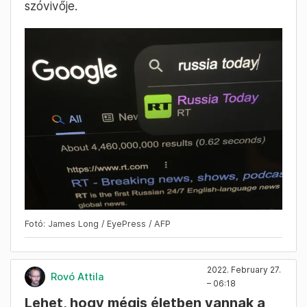
szóvivője.
Fotó: James Long / EyePress / AFP
2022. February 27.
Rovó Attila
– 06:18
Lehet, hogy mégis életben vannak a