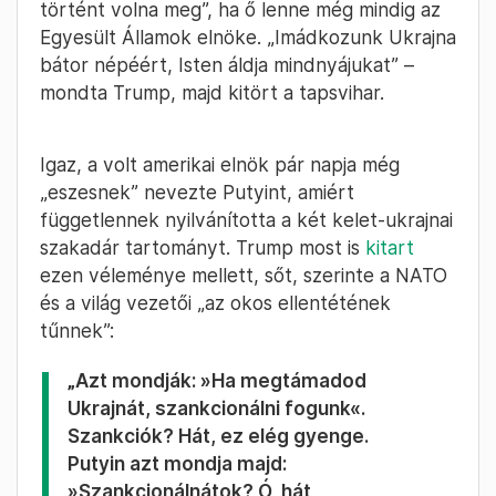
szerinte nem Putyinnal van baj
„Az orosz támadás Ukrajna ellen
megdöbbentő. Ez felháborító és gyalázatos,
aminek soha nem szabadott volna
megtörténnie” –
mondta
Donald Trump a
magyar idő szerint szombatról vasárnapra
virradó éjjel rendezett CPAC nevű amerikai
republikánus konferencián. Azért azt is
hozzátette, hogy szerinte „ez soha nem
történt volna meg”, ha ő lenne még mindig az
Egyesült Államok elnöke. „Imádkozunk Ukrajna
bátor népéért, Isten áldja mindnyájukat” –
mondta Trump, majd kitört a tapsvihar.
Igaz, a volt amerikai elnök pár napja még
„eszesnek” nevezte Putyint, amiért
függetlennek nyilvánította a két kelet-ukrajnai