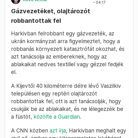
tisztázódott, hogy nem emelkedett a sugárzás
a környéken, a hulladékot tároló tartályok
nem sérültek meg, „csak” a kerítést és az
épületet érte kár.
(
Unian
,
Kyiv Independent
)
2022. February 27.
Rovó Attila
– 04:17
Gázvezetéket, olajtározót
robbantottak fel
Harkivban felrobbant egy gázvezeték, az
ukrán kormányzat arra figyelmeztet, hogy a
robbanás környezeti katasztrófát okozhat, és
azt tanácsolja az embereknek, hogy az
ablakaikat nedves textillel vagy gézzel fedjék