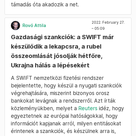
támadás óta akadozik a net.
2022. February 27.
Rovó Attila
– 05:09
Gazdasági szankciók: a SWIFT már
készülődik a lekapcsra, a rubel
összeomlását jósolják hétfőre,
Ukrajna hálás a lépésekért
A SWIFT nemzetközi fizetési rendszer
bejelentette, hogy készül a nyugati szankciók
végrehajtására, miszerint bizonyos orosz
bankokat levágnak a rendszerről. Azt írták
közleményükben, melyet a
Reuters
idéz, hogy
egyeztetnek az európai hatóságokkal, hogy
információt kapjanak arról, milyen entitásokat
érintenek a szankciók, és készülnek arra is,