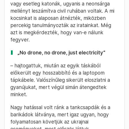
lévő Lvivben is orosz támadásra
számítanak.
Kollégáink
esetéből
okulva, nem kezdtük el
fotózni az ellenőrzőpontot.
Rendőrök és megkülönböztető mellényt viselő
fegyveresek vizsgálták át a városba érkező
autókat. Az nem derült ki, hogy utóbbiak
milyen szervezethez tartoznak: ők is rendőrök
vagy esetleg katonák, ugyanis a neonsárga
mellényt leszámítva civil ruhában voltak. A mi
kocsinkat is alaposan átnézték, miközben
percekig tanulmányozták az iratainkat. Még
azt is megkérdezték, hogy van-e nálunk
fegyver.
„No drone, no drone, just electricity”