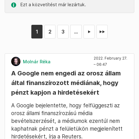
Ezt a közvetítést már lezártuk.
1
2
3
...
►
►►
2022. February 27.
Molnár Réka
– 06:47
A Google nem engedi az orosz állam
által finanszírozott médiának, hogy
pénzt kapjon a hirdetésekért
A Google bejelentette, hogy felfüggeszti az
orosz állami finanszírozású média
bevételszerzését, a médiumok ezentúl nem
kaphatnak pénzt a felületükön megjelenített
hirdetésekért, írja a Reuters.