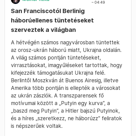
– 04:49
San Franciscotól Berlinig
háborúellenes tüntetéseket
szerveztek a világban
A hétvégén számos nagyvárosban tüntettek
az orosz-ukrán háború miatt, Ukrajna oldalán.
A világ számos pontján tüntetéseket,
virrasztásokat, imagyűléseket tartottak, hogy
kifejezzék támogatásukat Ukrajna felé.
Berlintől Moszkván át Buenos Airesig, illetve
Amerika több pontján is ellepték a városokat
az ukrán zászlók. A transzparensek fő
motívumai között a „Putyin egy kurva”, a
„baszd meg Putyin”, a Hitler bajszú Putyinok,
és a híres „szeretkezz, ne háborúzz” feliratok
is népszerűek voltak.