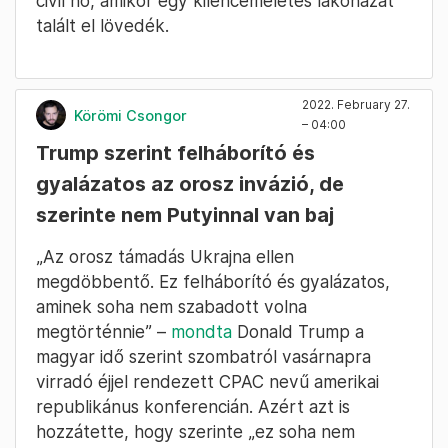
el.
A Kijevtől 40 kilométerre délre lévő Vaszilkiv
településen egy reptéri olajtározót
robbantottak fel, ott is azt tanácsolják, hogy
csukják be az ablakaikat, és ne lélegezzék be
a füstöt,
közölte a Guardian
.
A CNN közben
azt írja
, Harkivban meghalt egy
civil nő, amikor egy kilencemeletes lakóházat
talált el lövedék.
2022. February 27.
Körömi Csongor
– 04:00
Trump szerint felháborító és
gyalázatos az orosz invázió, de