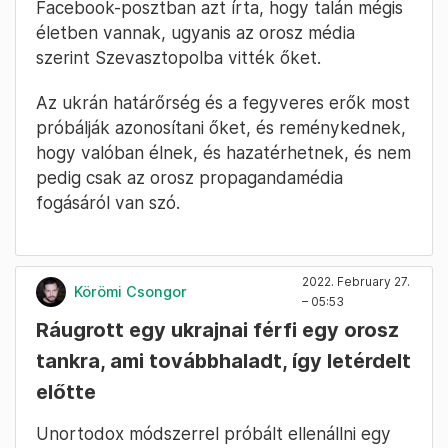
Facebook-posztban azt írta, hogy talán mégis
életben vannak, ugyanis az orosz média
szerint Szevasztopolba vitték őket.
Az ukrán határőrség és a fegyveres erők most
próbálják azonosítani őket, és reménykednek,
hogy valóban élnek, és hazatérhetnek, és nem
pedig csak az orosz propagandamédia
fogásáról van szó.
2022. February 27.
Körömi Csongor
– 05:53
Ráugrott egy ukrajnai férfi egy orosz
tankra, ami továbbhaladt, így letérdelt
előtte
Unortodox módszerrel próbált ellenállni egy