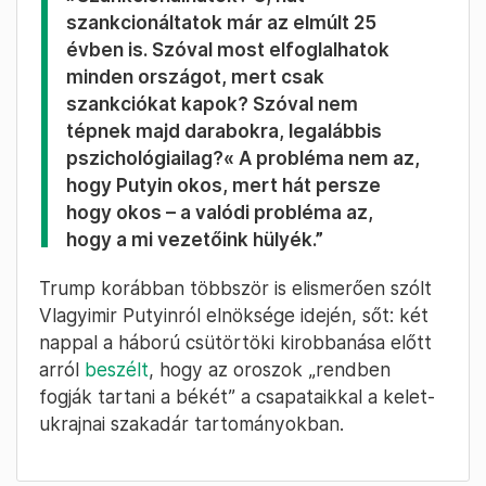
szakadár tartományt. Trump most is
kitart
ezen véleménye mellett, sőt, szerinte a NATO
és a világ vezetői „az okos ellentétének
tűnnek”:
„Azt mondják: »Ha megtámadod
Ukrajnát, szankcionálni fogunk«.
Szankciók? Hát, ez elég gyenge.
Putyin azt mondja majd:
»Szankcionálnátok? Ó, hát
szankcionáltatok már az elmúlt 25
évben is. Szóval most elfoglalhatok
minden országot, mert csak
szankciókat kapok? Szóval nem
tépnek majd darabokra, legalábbis
pszichológiailag?« A probléma nem az,
hogy Putyin okos, mert hát persze
hogy okos – a valódi probléma az,