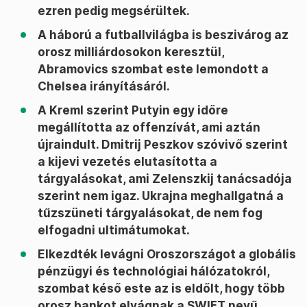
ezren pedig megsérültek.
A háború a futballvilágba is beszivárog az
orosz milliárdosokon keresztül,
Abramovics szombat este lemondott a
Chelsea irányításáról.
A Kreml szerint Putyin egy időre
megállította az offenzívát, ami aztán
újraindult. Dmitrij Peszkov szóvivő szerint
a kijevi vezetés elutasította a
tárgyalásokat, ami Zelenszkij tanácsadója
szerint nem igaz. Ukrajna meghallgatná a
tűzszüneti tárgyalásokat, de nem fog
elfogadni ultimátumokat.
Elkezdték levágni Oroszországot a globális
pénzügyi és technológiai hálózatokról,
szombat késő este az is eldőlt, hogy több
orosz bankot elvágnak a SWIFT nevű,