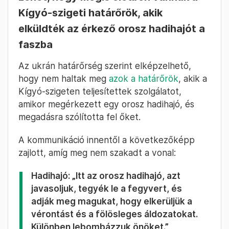
Kígyó-szigeti határőrök, akik
elküldték az érkező orosz hadihajót a
faszba
Az ukrán határőrség szerint elképzelhető,
hogy nem haltak meg
azok a határőrök
, akik a
Kígyó-szigeten teljesítettek szolgálatot,
amikor megérkezett egy orosz hadihajó, és
megadásra szólította fel őket.
A kommunikáció innentől a következőképp
zajlott, amíg meg nem szakadt a vonal:
Hadihajó: „Itt az orosz hadihajó, azt
javasoljuk, tegyék le a fegyvert, és
adják meg magukat, hogy elkerüljük a
vérontást és a fölösleges áldozatokat.
Különben lebombázzuk önöket.”