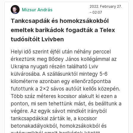
hogy a mi vezetőink hülyék.”
Trump korábban többször is elismerően szólt
Vlagyimir Putyinról elnöksége idején, sőt: két
nappal a háború csütörtöki kirobbanása előtt
arról
beszélt
, hogy az oroszok „rendben
fogják tartani a békét” a csapataikkal a kelet-
ukrajnai szakadár tartományokban.
2022. February 27.
Mizsur András
– 02:07
Tankcsapdák és homokzsákokból
emeltek barikádok fogadták a Telex
tudósítóit Lvivben
Helyi idő szerint éjfél után néhány perccel
érkeztünk meg Bődey János kollégámmal az