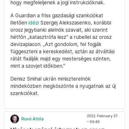
hogy megfeleljenek a jogi instrukcióknak.
A Guardian a friss gazdasági szankciókat
illetően
idézi
Szergej Alekszasenko, korábbi
orosz jegybanki alelnök szavait, aki szerint
hétfőn „katasztrófa lesz” a rubellel az orosz
devizapiacon. „Azt gondolom, fel fogják
függeszteni a kereskedést, aztán az átváltási
rátát fixálják majd egy mesterséges szinten,
mint a szovjet időkben.”
Denisz Smihal ukrán miniszterelnök
mindeközben megköszönte a nyugatnak az új
szankciókat.
2022. February 27.
Rovó Attila
– 04:49