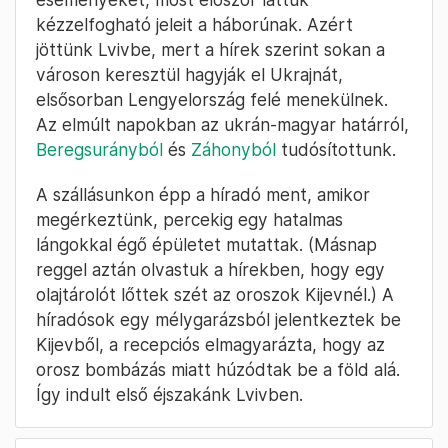
– hajtogattuk, miután az egyik táskából
előkerült egy hosszabbító és a laptopom
tápkábele. Valószínűleg sikerült eloszlatni a
gyanújukat, mert végül simán átengedtek
minket.
Nagy hatással volt ránk a tankcsapdák és a
barikádok látványa, mert igaz ugyan, hogy
folyamatosan követjük az ukrajnai
eseményeket, most először láttuk
kézzelfogható jeleit a háborúnak. Azért
jöttünk Lvivbe, mert a hírek szerint sokan a
városon keresztül hagyják el Ukrajnát,
elsősorban Lengyelország felé menekülnek.
Az elmúlt napokban az ukrán-magyar határról,
Beregsurányból
és
Záhonyból
tudósítottunk.
A szállásunkon épp a híradó ment, amikor