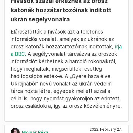
Hívások százai érkeznek az orosz
katonák hozzátartozóinak indított
ukrán segélyvonalra
Elárasztották a hívások azt a telefonos
információs vonalat, amelyek az ukránok az
orosz katonák hozzátartozóinak indítottak,
írja
a BBC.
A segélyvonalat tárcsázva az oroszok
információt kérhetnek a harcoló rokonaikról,
hogy meghaltak, megsérültek, esetleg
hadifogságba estek-e. A „Gyere haza élve
Ukrajnából” nevű vonalat az ukrán védelmi
tárca hozta létre, egyebek mellett azzal a
céllal is, hogy nyomást gyakoroljon az érintett
orosz családokra, így az orosz közvéleményre.
2022. February 27.
Molnár Réka