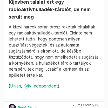
Korábban már
írtunk arról
, hogy az EU-ból
Románia, Litvánia, Szlovénia, Bulgária,
Csehország, Lengyelország, Lettország és
Észtország
vezetett be légtérzárat
az orosz
gépek előtt, ahogyan az Egyesült Királyság is.
2022. February 27.
Rovó Attila
– 04:33
Kijevben találat ért egy
radioaktívhulladék-tárolót, de nem
sérült meg
A kijevi harcok során orosz rakéták eltaláltak
egy radioaktívhulladék-tárolót. Eleinte nem
lehetett tudni, hogy pontosan milyen
pusztítást végeztek, és az automata
sugárzásmérő is elromlott, de később