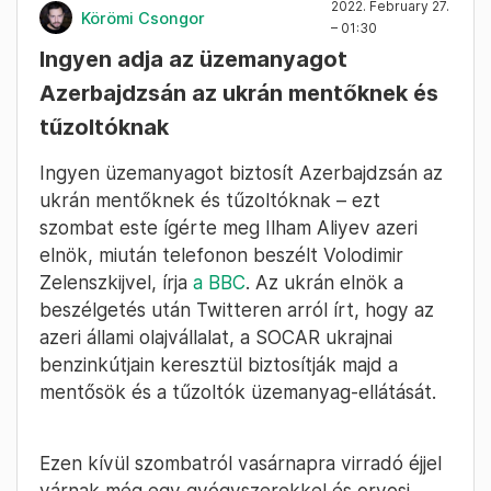
megérkeztünk, percekig egy hatalmas
lángokkal égő épületet mutattak. (Másnap
reggel aztán olvastuk a hírekben, hogy egy
olajtárolót lőttek szét az oroszok Kijevnél.) A
híradósok egy mélygarázsból jelentkeztek be
Kijevből, a recepciós elmagyarázta, hogy az
orosz bombázás miatt húzódtak be a föld alá.
Így indult első éjszakánk Lvivben.
2022. February 27.
Körömi Csongor
– 01:30
Ingyen adja az üzemanyagot
Azerbajdzsán az ukrán mentőknek és
tűzoltóknak
Ingyen üzemanyagot biztosít Azerbajdzsán az
ukrán mentőknek és tűzoltóknak – ezt
szombat este ígérte meg Ilham Aliyev azeri