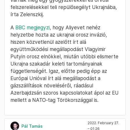
elnök, miután telefonon beszélt Volodimir
Zelenszkijvel, írja
a BBC
. Az ukrán elnök a
beszélgetés után Twitteren arról írt, hogy az
azeri állami olajvállalat, a SOCAR ukrajnai
benzinkútjain keresztül biztosítják majd a
mentősök és a tűzoltók üzemanyag-ellátását.
Ezen kívül szombatról vasárnapra virradó éjjel
várnak még egy gyógyszerekkel és orvosi
felszerelésekkel teli repülősegélyt Ukrajnába,
írta Zelenszkij.
A
BBC megjegyzi
, hogy Aliyevet nehéz
helyzetbe hozta az ukrajnai orosz invázió,
hiszen közvetlenül azelőtt írt alá
együttműködési megállapodást Vlagyimir
Putyin orosz elnökkel, miután utóbbi elismerte