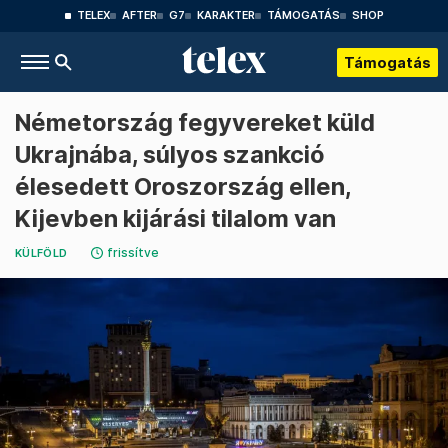
TELEX
AFTER
G7
KARAKTER
TÁMOGATÁS
SHOP
Támogatás
Németország fegyvereket küld
Ukrajnába, súlyos szankció
élesedett Oroszország ellen,
Kijevben kijárási tilalom van
frissítve
KÜLFÖLD