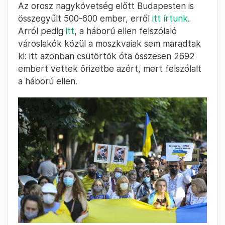
Az orosz nagykövetség előtt Budapesten is
összegyűlt 500-600 ember, erről
itt írtunk
.
Arról pedig
itt
, a háború ellen felszólaló
városlakók közül a moszkvaiak sem maradtak
ki: itt azonban csütörtök óta összesen 2692
embert vettek őrizetbe azért, mert felszólalt
a háború ellen.