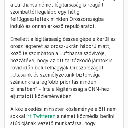
orosz repülők előtt, uniós légtérzár is
jöhet
Több európai ország után Németország is
lezárja a légterét az orosz gépek előtt,
írja a
CNN
Volker Wissing német közlekedési
miniszter közleménye alapján. Egyelőre
előkészítés alatt van a korlátozás a
minisztérium szóvivője szerint, a lépésre pedig
a Lufthansa német légitársaság is reagált:
szombattól legalább egy hétig
felfüggesztettek miniden Oroszországba
induló és onnan érkező repülőjáratot.
Emellett a légitársaság összes gépe elkerüli az
orosz légteret az orosz-ukrán háború miatt,
közölte szombaton a Lufthansa szóvivője,
hozzátéve, hogy az ott tartózkodó járatok is