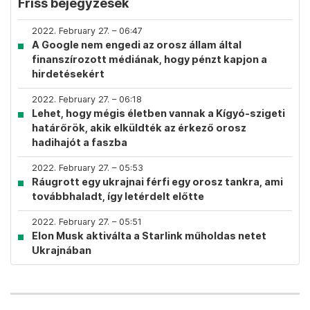
Friss bejegyzések
2022. February 27. – 06:47
A Google nem engedi az orosz állam által
finanszírozott médiának, hogy pénzt kapjon a
hirdetésekért
2022. February 27. – 06:18
Lehet, hogy mégis életben vannak a Kígyó-szigeti
határőrök, akik elküldték az érkező orosz
hadihajót a faszba
2022. February 27. – 05:53
Ráugrott egy ukrajnai férfi egy orosz tankra, ami
továbbhaladt, így letérdelt előtte
2022. February 27. – 05:51
Elon Musk aktiválta a Starlink műholdas netet
Ukrajnában