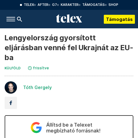
TELEX
AFTER
G7
KARAKTER
TÁMOGATÁS
SHOP
Támogatás
Lengyelország gyorsított
eljárásban venné fel Ukrajnát az EU-
ba
frissítve
KÜLFÖLD
Tóth Gergely
Állítsd be a Telexet
megbízható forrásnak!