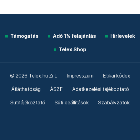
Támogatás
Adó 1% felajánlás
Hírlevelek
Telex Shop
© 2026 Telex.hu Zrt.
Impresszum
Etikai kódex
Átláthatóság
ÁSZF
Adatkezelési tájékoztató
Sütitájékoztató
Süti beállítások
Szabályzatok
Kommentelési szabályzat
Telex Sales