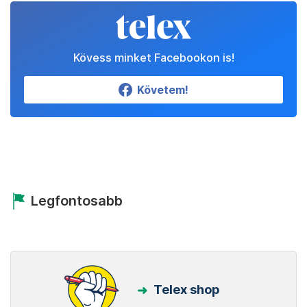
Kövess minket Facebookon is!
Követem!
Legfontosabb
Telex shop