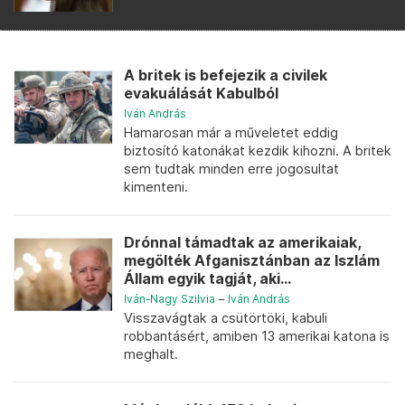
A britek is befejezik a civilek
evakuálását Kabulból
Iván András
Hamarosan már a műveletet eddig
biztosító katonákat kezdik kihozni. A britek
sem tudtak minden erre jogosultat
kimenteni.
Drónnal támadtak az amerikaiak,
megölték Afganisztánban az Iszlám
Állam egyik tagját, aki...
Iván-Nagy Szilvia
–
Iván András
Visszavágtak a csütörtöki, kabuli
robbantásért, amiben 13 amerikai katona is
meghalt.