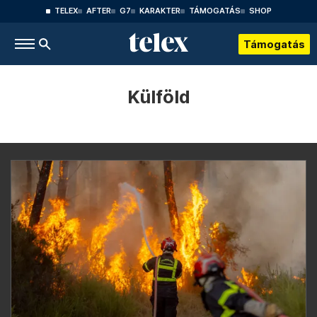
TELEX
AFTER
G7
KARAKTER
TÁMOGATÁS
SHOP
Támogatás
Külföld