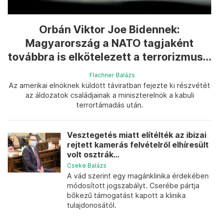
Orbán Viktor Joe Bidennek:
Magyarország a NATO tagjaként
továbbra is elkötelezett a terrorizmus...
Flachner Balázs
Az amerikai elnöknek küldött táviratban fejezte ki részvétét
az áldozatok családjainak a miniszterelnök a kabuli
terrortámadás után.
Vesztegetés miatt elítélték az ibizai
rejtett kamerás felvételről elhíresült
volt osztrák...
Cseke Balázs
A vád szerint egy magánklinika érdekében
módosított jogszabályt. Cserébe pártja
bőkezű támogatást kapott a klinika
tulajdonosától.