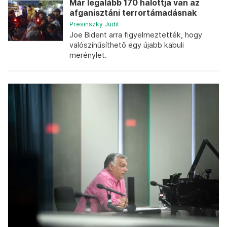
Már legalább 170 halottja van az
afganisztáni terrortámadásnak
Presinszky Judit
Joe Bident arra figyelmeztették, hogy
valószínűsíthető egy újabb kabuli
merénylet.