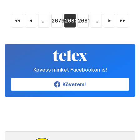
...
2679
2680
2681
...
◄◄
◄
►
►►
Kövess minket Facebookon is!
Követem!