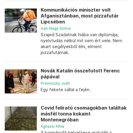
Kommunikációs miniszter volt
Afganisztánban, most pizzafutár
Lipcsében
Iván-Nagy Szilvia
Szajed Szadatnak hiába van diplomája,
nyelvtudás nélkül mit sem ért vele. Nem
akart segélyekből élni, elment
pizzafutárnak.
Novák Katalin összefutott Ferenc
pápával
Presinszky Judit
Egy fekete sállal a fején.
Covid feliratú csomagokban találtak
másfél tonna kokaint
Montenegróban
Ághassi Attila
A kormányfő helyettese gratulált a