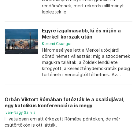
rendőrségnek, mert rekordszállítmányt
lepleztek le.
Egyre izgalmasabb, ki és mi jön a
Merkel-korszak után
Körömi Csongor
Háromesélyes lett a Merkel utódjáról
döntő német választás: míg a szocdemek
magukra találtak, a Zöldek lendülete
kifogyott, a kereszténydemokraták pedig
történelmi vereségtől félhetnek. Az...
Orbán Viktort Rómában fotózták le a családjával,
egy katolikus konferenciára is megy
Iván-Nagy Szilvia
Hivatalosan emiatt érkezett Rómába pénteken, de már
csütörtökön is ott látták.