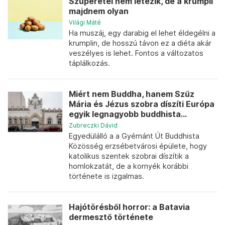
Szuperétel nem létezik, de a krumpli
majdnem olyan
Világi Máté
Ha muszáj, egy darabig el lehet éldegélni a
krumplin, de hosszú távon ez a diéta akár
veszélyes is lehet. Fontos a változatos
táplálkozás.
Miért nem Buddha, hanem Szűz
Mária és Jézus szobra díszíti Európa
egyik legnagyobb buddhista...
Zubreczki Dávid
Egyedülálló a a Gyémánt Út Buddhista
Közösség erzsébetvárosi épülete, hogy
katolikus szentek szobrai díszítik a
homlokzatát, de a kornyék korábbi
története is izgalmas.
Hajótörésből horror: a Batavia
dermesztő története