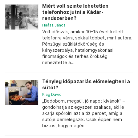
Miért volt szinte lehetetlen
telefonhoz jutni a Kádár-
rendszerben?
Haász János
Volt időszak, amikor 10-15 évet kellett
telefonra várni, sokkal többet, mint autóra.
Pénzügyi szűklátókörűség és
kényszerpálya, hatalomgyakorlási
finomságok és terhes örökség
nehezítette a...
Tényleg időpazarlás előmelegíteni a
sütőt?
Klág Dávid
„Bedobom, megsül, jó napot kívánok” –
gondolhatja az egyszeri szakács, aki le
akarja spórolni azt a tíz percet, amíg a
sütője bemelegszik. Csak éppen nem
biztos, hogy megéri.