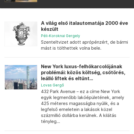
A világ első italautomatája 2000 éve
készült
Péli-Koroknai Gergely
Szenteltvizet adott aprópénzért, de bármi
mást is tölthettek volna bele.
New York luxus-felhőkarcolójának
problémái: közös költség, csőtörés,
leálló liftek és eltűnt...
Lovas Gergő
432 Park Avenue – ez a címe New York
egyik legmenőbb lakóépületének, amely
425 méteres magasságba nyúlik, és a
legfelső emeletein a lakások közel
százmillió dollárba kerülnek. A kilátás
tényleg...