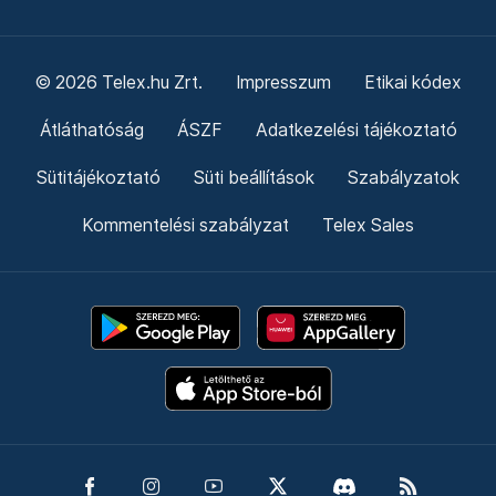
© 2026 Telex.hu Zrt.
Impresszum
Etikai kódex
Átláthatóság
ÁSZF
Adatkezelési tájékoztató
Sütitájékoztató
Süti beállítások
Szabályzatok
Kommentelési szabályzat
Telex Sales