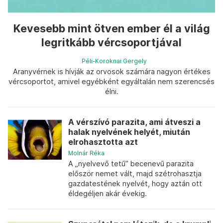
Kevesebb mint ötven ember él a világ
legritkább vércsoportjával
Péli-Koroknai Gergely
Aranyvérnek is hívják az orvosok számára nagyon értékes
vércsoportot, amivel egyébként egyáltalán nem szerencsés
élni.
A vérszívó parazita, ami átveszi a
halak nyelvének helyét, miután
elrohasztotta azt
Molnár Réka
A „nyelvevő tetű” becenevű parazita
először nemet vált, majd szétrohasztja
gazdatestének nyelvét, hogy aztán ott
éldegéljen akár évekig.