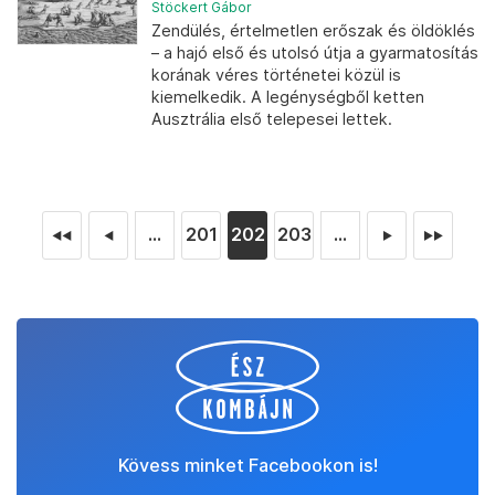
Stöckert Gábor
Zendülés, értelmetlen erőszak és öldöklés
– a hajó első és utolsó útja a gyarmatosítás
korának véres történetei közül is
kiemelkedik. A legénységből ketten
Ausztrália első telepesei lettek.
...
201
202
203
...
◄◄
◄
►
►►
Kövess minket Facebookon is!