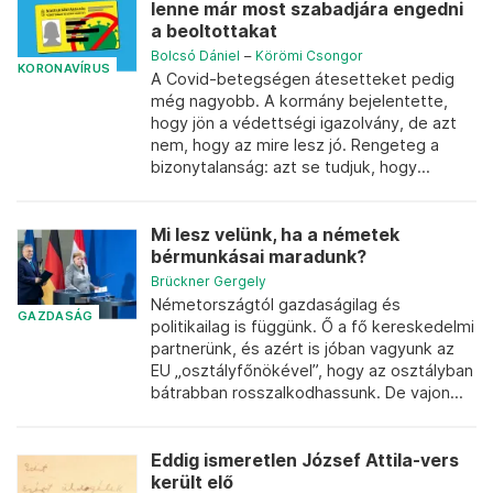
lenne már most szabadjára engedni
a beoltottakat
Bolcsó Dániel
–
Körömi Csongor
KORONAVÍRUS
A Covid-betegségen átesetteket pedig
még nagyobb. A kormány bejelentette,
hogy jön a védettségi igazolvány, de azt
nem, hogy az mire lesz jó. Rengeteg a
bizonytalanság: azt se tudjuk, hogy...
Mi lesz velünk, ha a németek
bérmunkásai maradunk?
Brückner Gergely
Németországtól gazdaságilag és
GAZDASÁG
politikailag is függünk. Ő a fő kereskedelmi
partnerünk, és azért is jóban vagyunk az
EU „osztályfőnökével”, hogy az osztályban
bátrabban rosszalkodhassunk. De vajon...
Eddig ismeretlen József Attila-vers
került elő