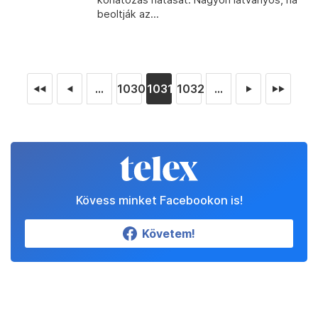
beoltják az...
...
1030
1031
1032
...
◄◄
◄
►
►►
Kövess minket Facebookon is!
Követem!