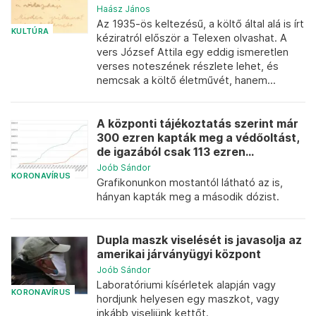
Haász János
Az 1935-ös keltezésű, a költő által alá is írt
KULTÚRA
kéziratról először a Telexen olvashat. A
vers József Attila egy eddig ismeretlen
verses noteszének részlete lehet, és
nemcsak a költő életművét, hanem...
A központi tájékoztatás szerint már
300 ezren kapták meg a védőoltást,
de igazából csak 113 ezren...
Joób Sándor
KORONAVÍRUS
Grafikonunkon mostantól látható az is,
hányan kapták meg a második dózist.
Dupla maszk viselését is javasolja az
amerikai járványügyi központ
Joób Sándor
Laboratóriumi kísérletek alapján vagy
KORONAVÍRUS
hordjunk helyesen egy maszkot, vagy
inkább viseljünk kettőt.