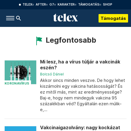
TELEX
AFTER
G7
KARAKTER
TÁMOGATÁS
SHOP
Támogatás
Legfontosabb
Mi lesz, ha a vírus túljár a vakcinák
eszén?
Bolcsó Dániel
Akkor sincs minden veszve. De hogy lehet
KORONAVÍRUS
kiszámolni egy vakcina hatásosságát? És
ez mitől más, mint az eredményessége?
Baj-e, hogy nem mindegyik vakcina 95
százalékban véd? Egyáltalán ezen múlik-
e,...
Vakcinaigazolvány: nagy kockázat