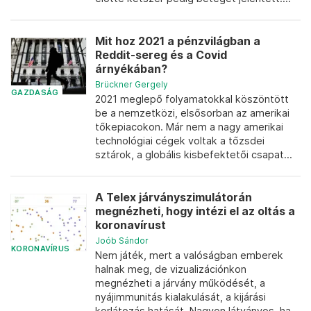
Mit hoz 2021 a pénzvilágban a
Reddit-sereg és a Covid
árnyékában?
Brückner Gergely
GAZDASÁG
2021 meglepő folyamatokkal köszöntött
be a nemzetközi, elsősorban az amerikai
tőkepiacokon. Már nem a nagy amerikai
technológiai cégek voltak a tőzsdei
sztárok, a globális kisbefektetői csapat...
A Telex járványszimulátorán
megnézheti, hogy intézi el az oltás a
koronavírust
Joób Sándor
KORONAVÍRUS
Nem játék, mert a valóságban emberek
halnak meg, de vizualizációnkon
megnézheti a járvány működését, a
nyájimmunitás kialakulását, a kijárási
korlátozás hatását. Nagyon látványos, ha