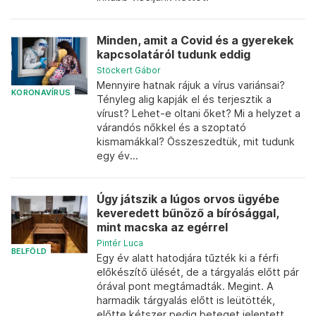
Minden, amit a Covid és a gyerekek
kapcsolatáról tudunk eddig
Stöckert Gábor
Mennyire hatnak rájuk a vírus variánsai?
KORONAVÍRUS
Tényleg alig kapják el és terjesztik a
vírust? Lehet-e oltani őket? Mi a helyzet a
várandós nőkkel és a szoptató
kismamákkal? Összeszedtük, mit tudunk
egy év...
Úgy játszik a lúgos orvos ügyébe
keveredett bűnöző a bírósággal,
mint macska az egérrel
Pintér Luca
BELFÖLD
Egy év alatt hatodjára tűzték ki a férfi
előkészítő ülését, de a tárgyalás előtt pár
órával pont megtámadták. Megint. A
harmadik tárgyalás előtt is leütötték,
előtte kétszer pedig beteget jelentett....