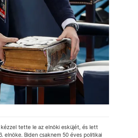
kézzel tette le az elnöki esküjét, és lett
6. elnöke. Biden csaknem 50 éves politikai