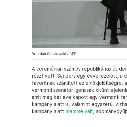
Brendan Smialowski / AFP
A ceremónián számos republikánus és demo
részt vett. Sanders egy évvel ezelőtt, a 
favoritnak számított az elnökjelöltségre,
vermonti szenátor igencsak kitűnt a jelenl
amit még két éve kapott egy vermonti tan
kampány alatt is, valamint egyszerű, vízha
kampány alatt
mémmé vált
, adománygyűjt