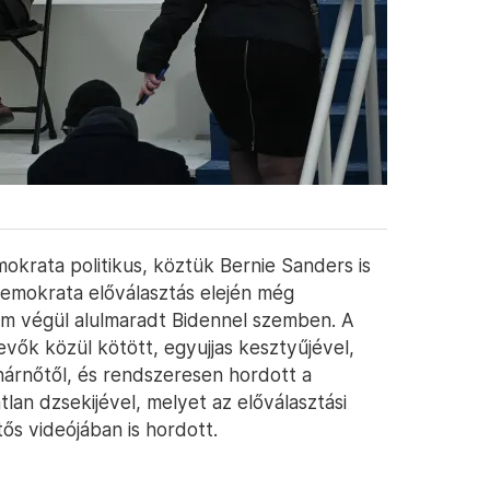
krata politikus, köztük Bernie Sanders is
demokrata előválasztás elején még
 ám végül alulmaradt Bidennel szemben. A
evők közül kötött, egyujjas kesztyűjével,
árnőtől, és rendszeresen hordott a
tlan dzsekijével, melyet az előválasztási
ős videójában is hordott.