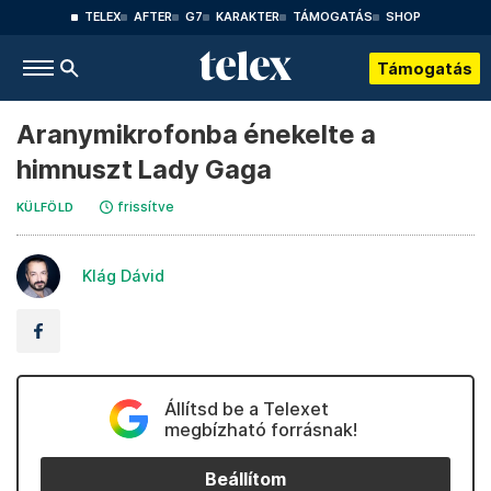
TELEX
AFTER
G7
KARAKTER
TÁMOGATÁS
SHOP
Támogatás
Aranymikrofonba énekelte a
himnuszt Lady Gaga
frissítve
KÜLFÖLD
Klág Dávid
Állítsd be a Telexet
megbízható forrásnak!
Beállítom