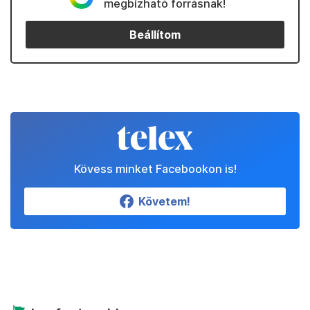
megbízható forrásnak!
Beállítom
Kövess minket Facebookon is!
Követem!