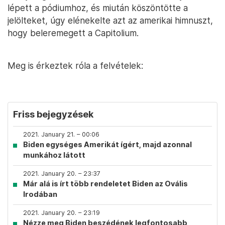
lépett a pódiumhoz, és miután köszöntötte a
jelölteket, úgy elénekelte azt az amerikai himnuszt,
hogy beleremegett a Capitolium.
Meg is érkeztek róla a felvételek:
Friss bejegyzések
2021. January 21. – 00:06
Biden egységes Amerikát ígért, majd azonnal
munkához látott
2021. January 20. – 23:37
Már alá is írt több rendeletet Biden az Ovális
Irodában
2021. January 20. – 23:19
Nézze meg Biden beszédének legfontosabb