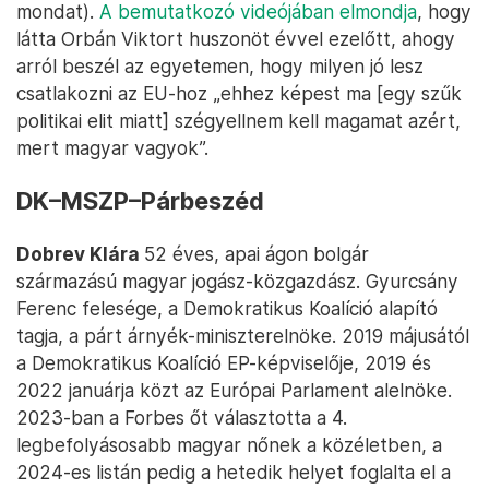
mondat).
A bemutatkozó videójában elmondja
, hogy
látta Orbán Viktort huszonöt évvel ezelőtt, ahogy
arról beszél az egyetemen, hogy milyen jó lesz
csatlakozni az EU-hoz „ehhez képest ma [egy szűk
politikai elit miatt] szégyellnem kell magamat azért,
mert magyar vagyok”.
DK–MSZP–Párbeszéd
Dobrev Klára
52 éves, apai ágon bolgár
származású magyar jogász-közgazdász. Gyurcsány
Ferenc felesége, a Demokratikus Koalíció alapító
tagja, a párt árnyék-miniszterelnöke. 2019 májusától
a Demokratikus Koalíció EP-képviselője, 2019 és
2022 januárja közt az Európai Parlament alelnöke.
2023-ban a Forbes őt választotta a 4.
legbefolyásosabb magyar nőnek a közéletben, a
2024-es listán pedig a hetedik helyet foglalta el a