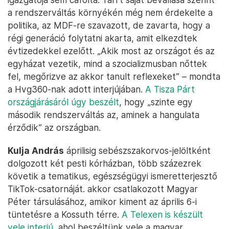
a rendszerváltás környékén még nem érdekelte a
politika, az MDF-re szavazott, de zavarta, hogy a
régi generáció folytatni akarta, amit elkezdtek
évtizedekkel ezelőtt. „Akik most az országot és az
egyházat vezetik, mind a szocializmusban nőttek
fel, megőrizve az akkor tanult reflexeket” – mondta
a Hvg360-nak adott interjújában.
A Tisza Párt
országjárásáról úgy beszélt
, hogy „szinte egy
második rendszerváltás az, aminek a hangulata
érződik” az országban.
Kulja András
áprilisig sebészszakorvos-jelöltként
dolgozott két pesti kórházban, több százezrek
követik a tematikus, egészségügyi ismeretterjesztő
TikTok-csatornáját. akkor csatlakozott Magyar
Péter társulásához, amikor kiment az április 6-i
tüntetésre a Kossuth térre.
A Telexen is készült
vele interjú
, ahol beszéltünk vele a magyar