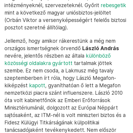
intézményeknél, szervezeteknél. Győrit
rebesgetik
mint a következő magyar uniósbiztos-jelöltet
(Orbán Viktor a versenyképességért felelős biztosi
posztot szeretné állítólag).
Jellemző, hogy amikor rákerestünk a még nem
országos ismertségnek örvendő
László András
nevére, jelentős részben az általa
különböző
közösségi
oldalakra
gyártott
tartalmak jöttek
szembe. Ez nem csoda, a Lakmusz még tavaly
szeptemberben írt róla, hogy László Megafon-
kiképzést
kapott
, gyaníthatóan ő lett a Megafon
nemzetközi piacra szánt influenszere. László 2010
óta volt kabinetfőnök az Emberi Erőforrások
Minisztériumánál, dolgozott az Európai Néppárt
sajtósaként, az ITM-nél is volt miniszteri biztos és a
Fidesz Külügyi Titkárságának külpolitikai
tanácsadójaként tevékenykedett. Nem először