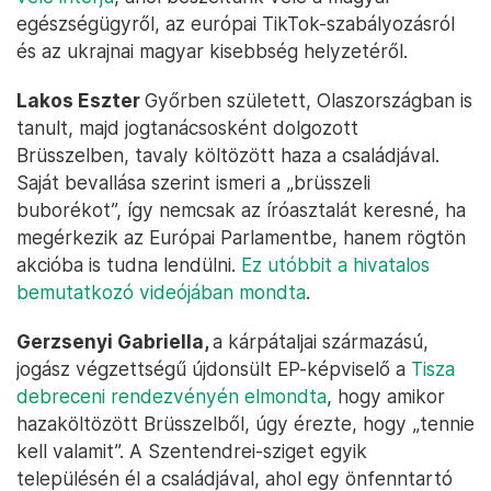
egészségügyről, az európai TikTok-szabályozásról
és az ukrajnai magyar kisebbség helyzetéről.
Lakos Eszter
Győrben született, Olaszországban is
tanult, majd jogtanácsosként dolgozott
Brüsszelben, tavaly költözött haza a családjával.
Saját bevallása szerint ismeri a „brüsszeli
buborékot”, így nemcsak az íróasztalát keresné, ha
megérkezik az Európai Parlamentbe, hanem rögtön
akcióba is tudna lendülni.
Ez utóbbit a hivatalos
bemutatkozó videójában mondta
.
Gerzsenyi Gabriella,
a kárpátaljai származású,
jogász végzettségű újdonsült EP-képviselő a
Tisza
debreceni rendezvényén elmondta
, hogy amikor
hazaköltözött Brüsszelből, úgy érezte, hogy „tennie
kell valamit”. A Szentendrei-sziget egyik
településén él a családjával, ahol egy önfenntartó