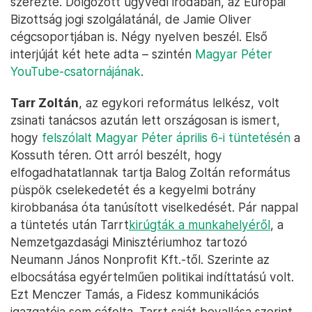
szerezte. Dolgozott ügyvédi irodában, az Európai
Bizottság jogi szolgálatánál, de Jamie Oliver
cégcsoportjában is. Négy nyelven beszél. Első
interjúját két hete adta – szintén
Magyar Péter
YouTube-csatornájának
.
Tarr Zoltán
, az egykori református lelkész, volt
zsinati tanácsos azután lett országosan is ismert,
hogy
felszólalt Magyar Péter április 6-i tüntetésén
a
Kossuth téren. Ott arról beszélt, hogy
elfogadhatatlannak tartja Balog Zoltán református
püspök cselekedetét és a kegyelmi botrány
kirobbanása óta tanúsított viselkedését. Pár nappal
a tüntetés után Tarrt
kirúgták a munkahelyéről
, a
Nemzetgazdasági Minisztériumhoz tartozó
Neumann János Nonprofit Kft.-től. Szerinte az
elbocsátása egyértelműen politikai indíttatású volt.
Ezt Menczer Tamás, a Fidesz kommunikációs
igazgatója sem cáfolta. Tarrt saját bevallása szerint