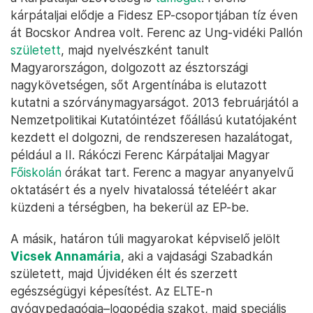
kárpátaljai elődje a Fidesz EP-csoportjában tíz éven
át Bocskor Andrea volt. Ferenc az Ung-vidéki Pallón
született
, majd nyelvészként tanult
Magyarországon, dolgozott az észtországi
nagykövetségen, sőt Argentínába is elutazott
kutatni a szórványmagyarságot. 2013 februárjától a
Nemzetpolitikai Kutatóintézet főállású kutatójaként
kezdett el dolgozni, de rendszeresen hazalátogat,
például a II. Rákóczi Ferenc Kárpátaljai Magyar
Főiskolán
órákat tart. Ferenc a magyar anyanyelvű
oktatásért és a nyelv hivatalossá tételéért akar
küzdeni a térségben, ha bekerül az EP-be.
A másik, határon túli magyarokat képviselő jelölt
Vicsek Annamária
, aki a vajdasági Szabadkán
született, majd Újvidéken élt és szerzett
egészségügyi képesítést. Az ELTE-n
gyógypedagógia–logopédia szakot, majd speciális