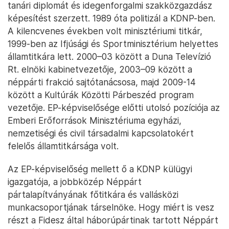
tanári diplomát és idegenforgalmi szakközgazdász
képesítést szerzett. 1989 óta politizál a KDNP-ben.
A kilencvenes években volt minisztériumi titkár,
1999-ben az Ifjúsági és Sportminisztérium helyettes
államtitkára lett. 2000–03 között a Duna Televízió
Rt. elnöki kabinetvezetője, 2003–09 között a
néppárti frakció sajtótanácsosa, majd 2009-14
között a Kultúrák Közötti Párbeszéd program
vezetője. EP-képviselősége előtti utolsó pozíciója az
Emberi Erőforrások Minisztériuma egyházi,
nemzetiségi és civil társadalmi kapcsolatokért
felelős államtitkársága volt.
Az EP-képviselőség mellett ő a KDNP külügyi
igazgatója, a jobbközép Néppárt
pártalapítványának főtitkára és vallásközi
munkacsoportjának társelnöke. Hogy miért is vesz
részt a Fidesz által háborúpártinak tartott Néppárt