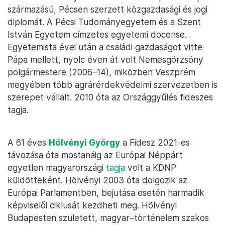
származású, Pécsen szerzett közgazdasági és jogi
diplomát. A Pécsi Tudományegyetem és a Szent
István Egyetem címzetes egyetemi docense.
Egyetemista évei után a családi gazdaságot vitte
Pápa mellett, nyolc éven át volt Nemesgörzsöny
polgármestere (2006–14), miközben Veszprém
megyében több agrárérdekvédelmi szervezetben is
szerepet vállalt. 2010 óta az Országgyűlés fideszes
tagja.
A 61 éves
Hölvényi György
a Fidesz 2021-es
távozása óta mostanáig az Európai Néppárt
egyetlen magyarországi
tagja
volt a KDNP
küldötteként. Hölvényi 2003 óta dolgozik az
Európai Parlamentben, bejutása esetén harmadik
képviselői ciklusát kezdheti meg. Hölvényi
Budapesten született, magyar–történelem szakos