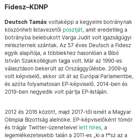
Fidesz–KDNP
Deutsch Tamás
voltaképp a kegyelmi botránynak
köszönheti listavezetői
posztját
, amit eredetileg a
botrányba belebukott Varga Judit volt igazságügyi
miniszternek szántak. Az 57 éves Deutsch a Fidesz
egyik alapítója, a többiekhez hasonlóan a Bibó
István Szakkollégium tagja volt. Már az 1990-es
választáson bekerült az Országgyűlésbe. 2009-ig
volt képviselő, akkor ült át az Európai Parlamentbe,
és azóta folyamatosan EP-képviselő. 2014-ben és
2019-ben negyedik volt pártja EP-listáján.
2012 és 2016 között, majd 2017-től ismét a Magyar
Olimpiai Bizottság alelnöke. EP-képviselőként tömör
és trágár Twitter-üzeneteivel
lett híres
, a
legemlékezetesebb talán a 2011-es „ki a f*sz az a