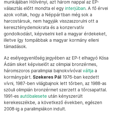
munkájában Hölvényi, azt három nappal az EP-
választás előtt mondta el egy
interjúban
. A fő érvei
azok voltak, hogy a Néppártban még sok a
harcostársuk, nem hagyják visszaszorulni ott a
kereszténydemokrata és a konzervatív
gondolkodást, képviselni kell a magyar érdekeket,
illetve így tompábbak a magyar kormány elleni
támadások.
Az esélyegyenlőség jegyében az EP-t elhagyó Kósa
Ádám siket képviselőt az olimpiai bronzérmes,
háromszoros paralimpiai bajnokvívóval
váltja
a
kormánypárt.
Szekeres Pál
1976-ban kezdett
vívni, 1987-ben világbajnok lett tőrben, az 1988-as
szöuli olimpián bronzérmet szerzett a tőrcsapattal.
1991-es
autóbalesete
után kényszerült
kerekesszékbe, a következő években, egészen
2008-ig a paralimpiákon indult.