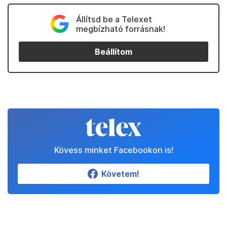
Állítsd be a Telexet
megbízható forrásnak!
Beállítom
Kövess minket Facebookon is!
Követem!