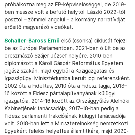
próbálkozna meg az EP-képviselőséggel, de 2019-
ben messze volt a befutó helytől. László 2022-től
posztol – zömmel angolul – a kormány narratíváját
erősítő magyarázó videókat.
Schaller-Baross Ernő
első (csonka) ciklusát fejezi
be az Európai Parlamentben. 2021-ben ő ült be az
ereszmászó Szájer József helyére. 2010-ben
diplomázott a Károli Gáspár Református Egyetem
jogász szakán, majd egyből a Közigazgatási és
Igazságügyi Minisztériumba került jogi referensként.
2002 óta a Fidelitas, 2010 óta a Fidesz tagja, 2013–
16 között a Fidesz pártalapítványának külügyi
igazgatója, 2014-16 között az Országgyűlés Alelnöki
Kabinetjének tanácsadója, 2017–18-ban pedig a
Fidesz parlamenti frakciójának külügyi tanácsadója
volt. 2018-ban lett a Miniszterelnökség nemzetközi
ügyekért felelős helyettes államtitkára, majd 2020-