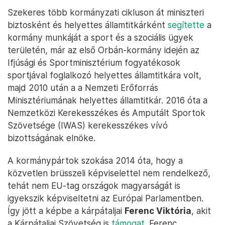
Szekeres több kormányzati cikluson át miniszteri
biztosként és helyettes államtitkárként
segítette
a
kormány munkáját a sport és a szociális ügyek
területén, már az első Orbán-kormány idején az
Ifjúsági és Sportminisztérium fogyatékosok
sportjával foglalkozó helyettes államtitkára volt,
majd 2010 után a a Nemzeti Erőforrás
Minisztériumának helyettes államtitkár. 2016 óta a
Nemzetközi Kerekesszékes és Amputált Sportok
Szövetsége (IWAS) kerekesszékes vívó
bizottságának elnöke.
A kormánypártok szokása 2014 óta, hogy a
közvetlen brüsszeli képviselettel nem rendelkező,
tehát nem EU-tag országok magyarságát is
igyekszik képviseltetni az Európai Parlamentben.
Így jött a képbe a kárpátaljai
Ferenc Viktória
, akit
a Kárpátaljai Szövetség is
támogat
. Ferenc