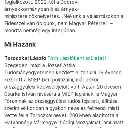
foglalkozott. 2022-től a Dobrev-
árnyékkormányban ő az árnyék-
miniszterelnökhelyettes. „Nekünk a választásokon a
Fidesszel van dolgunk, nem Magyar Péterrel” –
mondta nemrég egy interjúban.
Mi Hazánk
Toroczkai László
Tóth Lászlóként született
Szegeden, majd a József Attila
Tudományegyetemen kezdett el tanulni. 19 évesen
kezdett a MIÉP-ben politizálni, már akkor
országgyűlési képviselőjelölt volt. Aztán 20 évesen
Csurka István hívására a MIÉP lapjának, a Magyar
Fórumnak az országgyűlési tudósítója lett, állítása
szerint ekkoriban a gyakori neve és felmenői miatt
vette fel a Toroczkai nevet. 2001-ben alapította a
Hatvannégy Vármegye Ifjúsági Mozgalmat, ami miatt