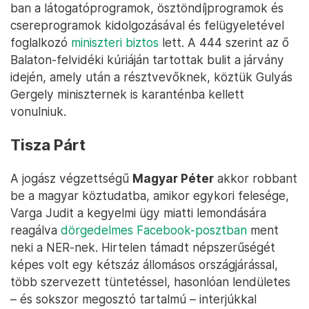
ban a látogatóprogramok, ösztöndíjprogramok és
csereprogramok kidolgozásával és felügyeletével
foglalkozó
miniszteri biztos
lett. A 444 szerint az ő
Balaton-felvidéki kúriáján tartottak bulit a járvány
idején, amely után a résztvevőknek, köztük Gulyás
Gergely miniszternek is karanténba kellett
vonulniuk.
Tisza Párt
A jogász végzettségű
Magyar Péter
akkor robbant
be a magyar köztudatba, amikor egykori felesége,
Varga Judit a kegyelmi ügy miatti lemondására
reagálva
dörgedelmes Facebook-posztban
ment
neki a NER-nek. Hirtelen támadt népszerűségét
képes volt egy kétszáz állomásos országjárással,
több szervezett tüntetéssel, hasonlóan lendületes
– és sokszor megosztó tartalmú – interjúkkal