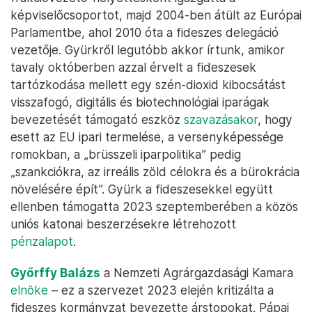
képviselőcsoportot, majd 2004-ben átült az Európai
Parlamentbe, ahol 2010 óta a fideszes delegáció
vezetője. Gyürkről legutóbb akkor írtunk, amikor
tavaly októberben azzal érvelt a fideszesek
tartózkodása mellett egy szén-dioxid kibocsátást
visszafogó, digitális és biotechnológiai iparágak
bevezetését támogató eszköz
szavazásakor
, hogy
esett az EU ipari termelése, a versenyképessége
romokban, a „brüsszeli iparpolitika” pedig
„szankciókra, az irreális zöld célokra és a bürokrácia
növelésére épít”. Gyürk a fideszesekkel együtt
ellenben támogatta 2023 szeptemberében a közös
uniós katonai beszerzésekre létrehozott
pénzalapot
.
Győrffy Balázs
a Nemzeti Agrárgazdasági Kamara
elnöke
– ez a szervezet 2023 elején kritizálta a
fideszes kormányzat bevezette árstopokat. Pápai