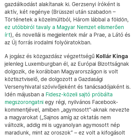
gazdálkodást alakítanak ki. Gerzsenyi íróként is
aktív, két regénye (Brüsszel után szabadon –
Történetek a közelmúltból, Három lábbal a földön,
ez utóbbiról tavaly a Magyar Nemzet elismerően
írt
), és novellái is megjelentek már a Prae, a Látó és
az Új forrás irodalmi folyóiratokban.
A jogász és közgazdász végzettségű
Kollár Kinga
jelenleg Luxemburgban él, az Európai Bizottságnak
dolgozik, de korábban Magyarországon is volt
köztisztviselő, de dolgozott a Gazdasági
Versenyhivatal szóvivőjeként és tanácsadójaként is.
Idén májusban a
Fidesz-közeli sajtó próbálta
megszorongatni
egy régi, nyilvános Facebook-
kommentjével, amiben „agymosott”-aknak nevezte
a magyarokat („Sajnos amíg az oktatás nem
változik, addig mi is ugyanolyan agymosott nép
maradunk, mint az oroszok” – ez volt a kifogásolt