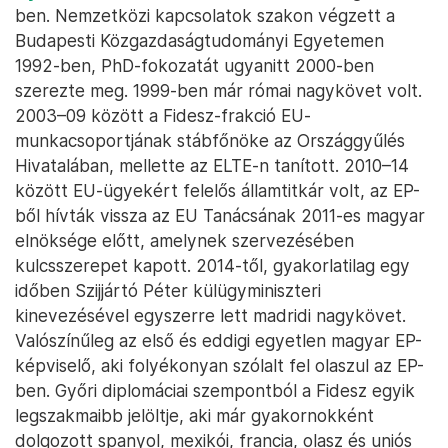
ben. Nemzetközi kapcsolatok szakon végzett a
Budapesti Közgazdaságtudományi Egyetemen
1992-ben, PhD-fokozatát ugyanitt 2000-ben
szerezte meg. 1999-ben már római nagykövet volt.
2003–09 között a Fidesz-frakció EU-
munkacsoportjának stábfőnöke az Országgyűlés
Hivatalában, mellette az ELTE-n tanított. 2010–14
között EU-ügyekért felelős államtitkár volt, az EP-
ből hívták vissza az EU Tanácsának 2011-es magyar
elnöksége előtt, amelynek szervezésében
kulcsszerepet kapott. 2014-től, gyakorlatilag egy
időben Szijjártó Péter külügyminiszteri
kinevezésével egyszerre lett madridi nagykövet.
Valószínűleg az első és eddigi egyetlen magyar EP-
képviselő, aki folyékonyan szólalt fel olaszul az EP-
ben. Győri diplomáciai szempontból a Fidesz egyik
legszakmaibb jelöltje, aki már gyakornokként
dolgozott spanyol, mexikói, francia, olasz és uniós