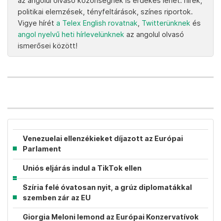
az angolul olvasó közönségnek is érdekes lehet: hírek,
politikai elemzések, tényfeltárások, színes riportok.
Vigye hírét
a Telex English rovatnak
,
Twitterünknek
és
angol nyelvű heti hírlevelünknek
az angolul olvasó
ismerősei között!
Venezuelai ellenzékieket díjazott az Európai
Parlament
Uniós eljárás indul a TikTok ellen
Szíria felé óvatosan nyit, a grúz diplomatákkal
szemben zár az EU
Giorgia Meloni lemond az Európai Konzervatívok