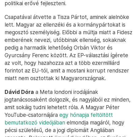
politikai erővé fejleszteni.
Csapatával átvette a Tisza Pártot, aminek alelnöke
lett. Magyar az ellenzéki és a kormánypártokat is
megosztó személyiség. Előbbi a múltja miatt a Fidesz
emberének nevezi, utóbbinak ellenség, sokaknak
pedig a harmadik lehetőség Orbán Viktor és
Gyurcsány Ferenc között. Az EP-választási ígérete
az volt, hogy hazahozza azt a több ezermilliárd
forintot az EU-tól, amit a mostani korrupt rendszer
miatt nem osztottak ki Magyarországnak.
Dávid Dóra
a Meta londoni irodájának
jogtanácsosaként dolgozik, és nagyjából ez minden,
amit sokáig tudni lehetett róla. A Magyar Péter
YouTube-csatornájára
egy hónapja feltöltött
bemutatkozó videójában
elmondja magáról, hogy
pécsi születésű, de a jogi diplomáit Angliában