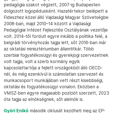
pedagógia szakot végzett, 2007-ig Budapesten
dolgozott logopédusként. Hazatértekor belépett a
Fideszhez közel álló Vajdasági Magyar Szövetségbe
2008-ban, majd 2010–14 között a Vajdasági
Pedagógiai Intézet Fejlesztési Osztályának vezetője
volt. 2014-től fordult egyre inkább a politika felé, a
belgrádi törvényhozás tagja lett, sőt 2016-ban már
az oktatási minisztériumban államtitkár. Több
szerbiai fogyatékosügyi és gyerekjogi szervezetnek
volt tagja, volt a szerb kormány egyik
kapcsolattartója a fejlett országokból álló OECD-
nél, és még ezenkívül is számolatlan szervezet és
munkacsoport munkájában vett részt kisebbségi,
oktatási és fogyatékosügyi vonalon. Eközben a
VMSZ-ben egyre magasabb pozíciót szerzett, 2023
óta tagja az elnökségnek, sőt alelnök is.
Győri Enikő
második ciklusát kezdheti meg az EP-