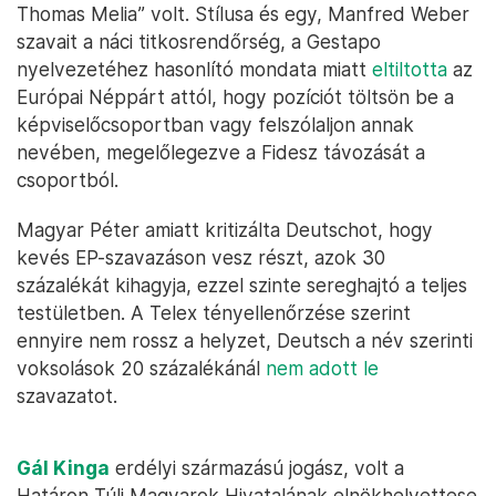
Thomas Melia” volt. Stílusa és egy, Manfred Weber
szavait a náci titkosrendőrség, a Gestapo
nyelvezetéhez hasonlító mondata miatt
eltiltotta
az
Európai Néppárt attól, hogy pozíciót töltsön be a
képviselőcsoportban vagy felszólaljon annak
nevében, megelőlegezve a Fidesz távozását a
csoportból.
Magyar Péter amiatt kritizálta Deutschot, hogy
kevés EP-szavazáson vesz részt, azok 30
százalékát kihagyja, ezzel szinte sereghajtó a teljes
testületben. A Telex tényellenőrzése szerint
ennyire nem rossz a helyzet, Deutsch a név szerinti
voksolások 20 százalékánál
nem adott le
szavazatot.
Gál Kinga
erdélyi származású jogász, volt a
Határon Túli Magyarok Hivatalának elnökhelyettese