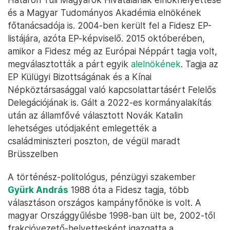
és a Magyar Tudományos Akadémia elnökének
főtanácsadója is. 2004-ben került fel a Fidesz EP-
listájára, azóta EP-képviselő. 2015 októberében,
amikor a Fidesz még az Európai Néppárt tagja volt,
megválasztották a párt egyik
alelnökének
. Tagja az
EP Külügyi Bizottságának és a Kínai
Népköztársasággal való kapcsolattartásért Felelős
Delegációjának is. Gált a 2022-es kormányalakítás
után az államfővé választott Novák Katalin
lehetséges utódjaként emlegették a
családminiszteri poszton, de végül maradt
Brüsszelben
A történész-politológus, pénzügyi szakember
Gyürk András
1988 óta a Fidesz tagja, több
választáson országos kampányfőnöke is volt. A
magyar Országgyűlésbe 1998-ban ült be, 2002-től
frakcióvezető-helyettesként igazgatta a