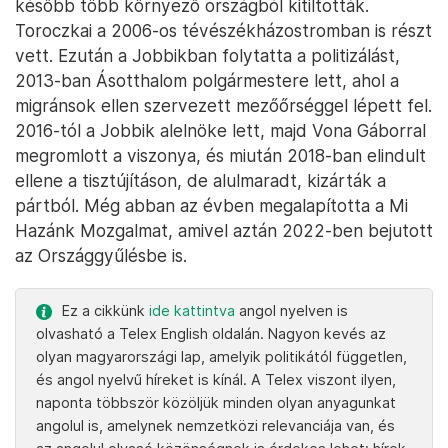
később több környező országból kitiltották.
Toroczkai a 2006-os tévészékházostromban is részt
vett. Ezután a Jobbikban folytatta a politizálást,
2013-ban Ásotthalom polgármestere lett, ahol a
migránsok ellen szervezett mezőőrséggel lépett fel.
2016-tól a Jobbik alelnöke lett, majd Vona Gáborral
megromlott a viszonya, és miután 2018-ban elindult
ellene a tisztújításon, de alulmaradt, kizárták a
pártból. Még abban az évben megalapította a Mi
Hazánk Mozgalmat, amivel aztán 2022-ben bejutott
az Országgyűlésbe is.
Ez a cikkünk
ide kattintva
angol nyelven is
olvasható a Telex English oldalán. Nagyon kevés az
olyan magyarországi lap, amelyik politikától független,
és angol nyelvű híreket is kínál. A Telex viszont ilyen,
naponta többször közöljük minden olyan anyagunkat
angolul is, amelynek nemzetközi relevanciája van, és