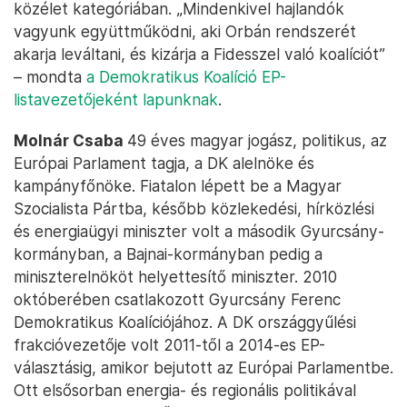
közélet kategóriában. „Mindenkivel hajlandók
vagyunk együttműködni, aki Orbán rendszerét
akarja leváltani, és kizárja a Fidesszel való koalíciót”
– mondta
a Demokratikus Koalíció EP-
listavezetőjeként lapunknak
.
Molnár Csaba
49 éves magyar jogász, politikus, az
Európai Parlament tagja, a DK alelnöke és
kampányfőnöke. Fiatalon lépett be a Magyar
Szocialista Pártba, később közlekedési, hírközlési
és energiaügyi miniszter volt a második Gyurcsány-
kormányban, a Bajnai-kormányban pedig a
miniszterelnököt helyettesítő miniszter. 2010
októberében csatlakozott Gyurcsány Ferenc
Demokratikus Koalíciójához. A DK országgyűlési
frakcióvezetője volt 2011-től a 2014-es EP-
választásig, amikor bejutott az Európai Parlamentbe.
Ott elsősorban energia- és regionális politikával