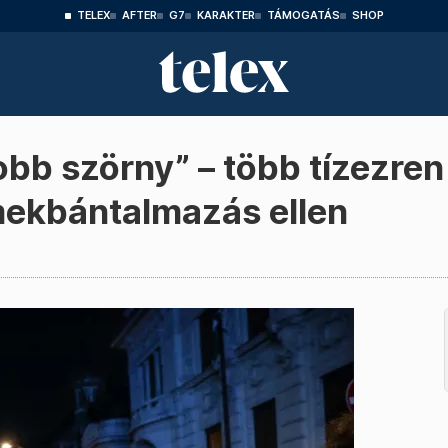
TELEX
AFTER
G7
KARAKTER
TÁMOGATÁS
SHOP
bb szörny” – több tízezren
mekbántalmazás ellen