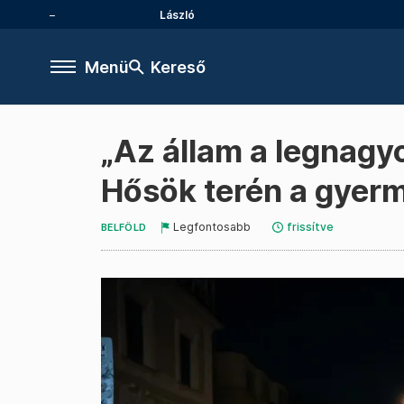
László
Menü
Kereső
„Az állam a legnagyo
Hősök terén a gyer
Legfontosabb
frissítve
BELFÖLD