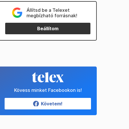
Állítsd be a Telexet
megbízható forrásnak!
Beállítom
Kövess minket Facebookon is!
Követem!