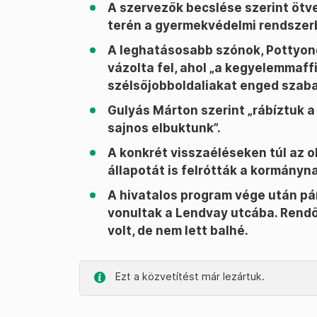
A szervezők becslése szerint ötv
terén a gyermekvédelmi rendszerb
A leghatásosabb szónok, Pottyon
vázolta fel, ahol „a kegyelemmaffi
szélsőjobboldaliakat enged szab
Gulyás Márton szerint „rábíztuk a
sajnos elbuktunk”.
A konkrét visszaéléseken túl az 
állapotát is felrótták a kormányn
A hivatalos program vége után pá
vonultak a Lendvay utcába. Rendőr
volt, de nem lett balhé.
Ezt a közvetítést már lezártuk.