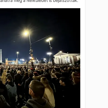
lanatra még a Nélküledet is bejátszották.