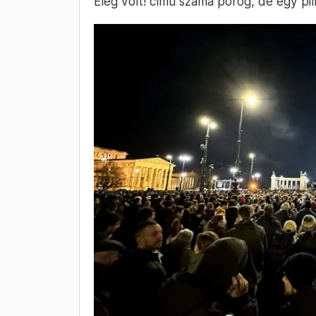
Elég volt! című száma pörög, de egy pil