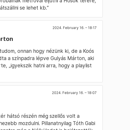
róbálnak metróval eljutni a Hősök terére,
tszállni se lehet kb.”
2024. February 16. – 18:17
árton
tudom, onnan hogy nézünk ki, de a Koós
ndta a színpadra lépve Gulyás Márton, aki
e, „igyekszik hatni arra, hogy a playlist
2024. February 16. – 18:07
tér hátsó részén még szellős volt a
ezebb mozdulni. Pillanatnyilag Tóth Gabi