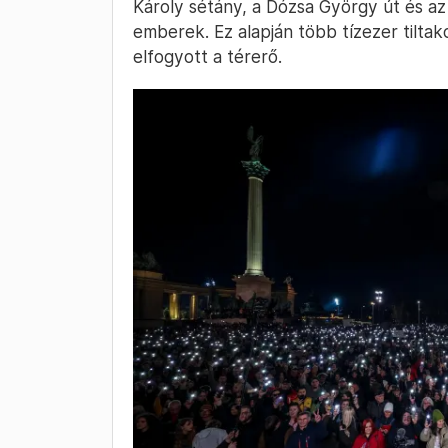
Károly sétány, a Dózsa György út és az
emberek. Ez alapján több tízezer tiltak
elfogyott a térerő.