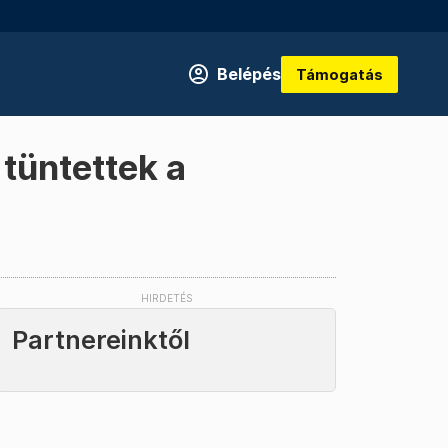
Belépés
Támogatás
 tüntettek a
Partnereinktől