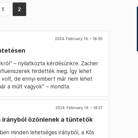
1
2
2024. February 16. – 18:30
üntetésen
okról” – nyilatkozta kérdésünkre. Zacher
influenszerek hirdették meg. Így lehet
y volt, de ennyi embert már nem lehet
 már a múlt vagyok” – mondta.
2024. February 16. – 18:27
 irányból özönlenek a tüntetők
ben minden lehetséges irányból, a Kós