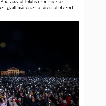
 Andrássy út felől is özönlenek az
ozó gyűlt már össze a téren, ahol ezért