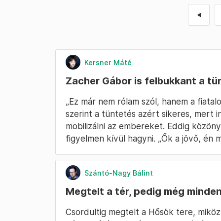
◄
Kersner Máté
Zacher Gábor is felbukkant a t
„Ez már nem rólam szól, hanem a fiatal
szerint a tüntetés azért sikeres, mert 
mobilizálni az embereket. Eddig közön
figyelmen kívül hagyni. „Ők a jövő, én
Szántó-Nagy Bálint
Megtelt a tér, pedig még minden
Csordultig megtelt a Hősök tere, miköz