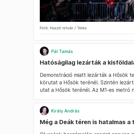
Fotó: Huszti István / Telex
Pál Tamás
Hatóságilag lezárták a kisföldal
Demonstráció miatt lezárták a Hősök ter
körutat a Hősök terénél. Szintén lezár
utat a Hősök terénél. Az M1-es metró n
Király András
Még a Deák téren is hatalmas a