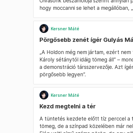
Olvasónk beszámolója szerint annyian p
hogy moccanni se lehet a megállóban, „á
Kersner Máté
Pörgősebb zenét ígér Gulyás M
„A Holdon még nem jártam, ezért nem 
Károly sétánytól idáig tömeg áll” – mo
a demonstráció társszervezője. Azt ígért
pörgősebb legyen”.
Kersner Máté
Kezd megtelni a tér
A tüntetés kezdete előtt tíz perccel a 
tömeg, de a színpad közelében már neh