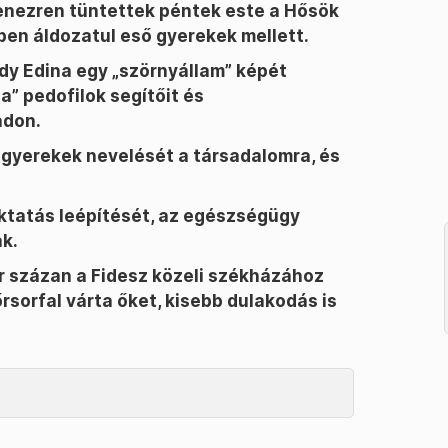
enezren tüntettek péntek este a Hősök
en áldozatul eső gyerekek mellett.
dy Edina egy „szörnyállam” képét
a” pedofilok segítőit és
adon.
 gyerekek nevelését a társadalomra, és
oktatás leépítését, az egészségügy
ak.
r százan a Fidesz közeli székházához
sorfal várta őket, kisebb dulakodás is