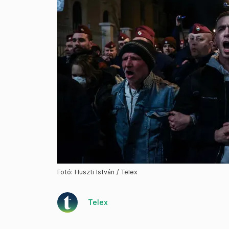
Fotó: Huszti István / Telex
Telex