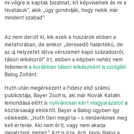
mi végre is kaptak bizalmat, kit képviselnek és mi a
hivatásuk”, akik „úgy gondolják, hogy nekik már
mindent szabad”.
Az nem derült ki, kik ezek a huszárok ebben a
metaforában, de amikor „deresedő halántékú, de
az új helyzetet látva vérszemet kapó századosról,
tábori lelkészről” írt, ebben a képben nehéz nem
felismerni
a korábban tábori lelkészként is szolgáló
Balog Zoltánt.
Huth után megérkezett a Fidesz első számú
publicistája, Bayer Zsolt is, aki már Novák Katalin
lemondása előtt is
nyilvánosan kért magyarázatot
a
köztársasági elnöktől. Bayer a Balog-ügyben így
vélekedik: „Huth Geri megírta – s mindenkinek meg
kell értenie. Aki nem érti, vagy nem akarja
megérteni: mehet.” Azt is írta, érti, hogy Balog a