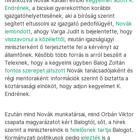
hivatkozva Novák Katalin elnöki
kegyelmet adott K.
Endrének
, a bicskei gyerekotthon korábbi
igazgatóhelyettesének, aki a bíróság szerint
segített eltussolni az igazgató pedofilügyét,
Novák
lemondott
, ahogy Varga Judit is bejelentette, hogy
visszavonul a közélettől
, miután igazságügyi
miniszterként ő terjesztette fel a kérvényt az
államfőnek. Később több forrás is arról beszélt a
Telexnek, hogy a kegyelmi ügyben Balog Zoltán
fontos szerepet játszott
Novák tanácsadójaként és
régi mentoraként: információk szerint ő biztatta a
köztársasági elnököt, hogy adjon kegyelmet K.
Endrének.
Ezután mind Novák munkatársai, mind Orbán Viktor
csapata magyarázatot kért Balogtól, sőt, a hírek
szerint a miniszterelnök is
felelősnek tartja
Balogot.
Kormányzati politikusok pedig
jelezték
is a