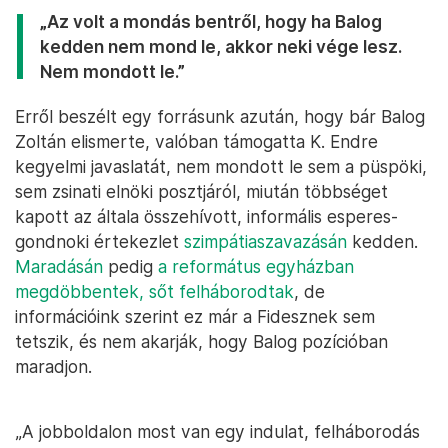
„Az volt a mondás bentről, hogy ha Balog
kedden nem mond le, akkor neki vége lesz.
Nem mondott le.”
Erről beszélt egy forrásunk azután, hogy bár Balog
Zoltán elismerte, valóban támogatta K. Endre
kegyelmi javaslatát, nem mondott le sem a püspöki,
sem zsinati elnöki posztjáról, miután többséget
kapott az általa összehívott, informális esperes-
gondnoki értekezlet
szimpátiaszavazásán
kedden.
Maradásán
pedig
a református egyházban
megdöbbentek, sőt felháborodtak
, de
információink szerint ez már a Fidesznek sem
tetszik, és nem akarják, hogy Balog pozícióban
maradjon.
„A jobboldalon most van egy indulat, felháborodás