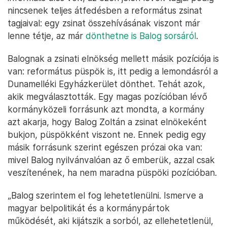
nincsenek teljes átfedésben a református zsinat
tagjaival: egy zsinat összehívásának viszont már
lenne tétje, az már
dönthetne is Balog sorsáról
.
Balognak a zsinati elnökség mellett másik pozíciója is
van: református püspök is, itt pedig a lemondásról a
Dunamelléki Egyházkerület dönthet. Tehát azok,
akik megválasztották. Egy magas pozícióban lévő
kormányközeli forrásunk azt mondta, a kormány
azt akarja, hogy Balog Zoltán a zsinat elnökeként
bukjon, püspökként viszont ne. Ennek pedig egy
másik forrásunk szerint egészen prózai oka van:
mivel Balog nyilvánvalóan az ő emberük, azzal csak
veszítenének, ha nem maradna püspöki pozícióban.
„Balog szerintem el fog lehetetlenülni. Ismerve a
magyar belpolitikát és a kormánypártok
működését, aki kijátszik a sorból, az ellehetetlenül,