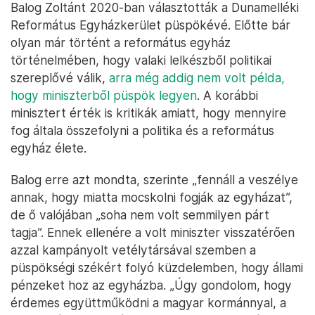
Balog Zoltánt 2020-ban választották a Dunamelléki
Református Egyházkerület püspökévé. Előtte bár
olyan már történt a református egyház
történelmében, hogy valaki lelkészből politikai
szereplővé válik,
arra még addig nem volt példa,
hogy miniszterből püspök legyen
. A korábbi
minisztert érték is kritikák amiatt, hogy mennyire
fog általa összefolyni a politika és a református
egyház élete.
Balog erre azt mondta, szerinte „fennáll a veszélye
annak, hogy miatta mocskolni fogják az egyházat”,
de ő valójában „soha nem volt semmilyen párt
tagja”. Ennek ellenére a volt miniszter visszatérően
azzal kampányolt vetélytársával szemben a
püspökségi székért folyó küzdelemben, hogy állami
pénzeket hoz az egyházba. „Úgy gondolom, hogy
érdemes együttműködni a magyar kormánnyal, a