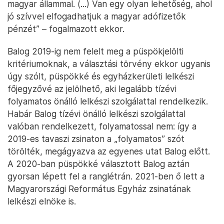
magyar állammal. (...) Van egy olyan lehetőség, ahol
jó szívvel elfogadhatjuk a magyar adófizetők
pénzét” – fogalmazott ekkor.
Balog 2019-ig nem felelt meg a püspökjelölti
kritériumoknak, a választási törvény ekkor ugyanis
úgy szólt, püspökké és egyházkerületi lelkészi
főjegyzővé az jelölhető, aki legalább tízévi
folyamatos önálló lelkészi szolgálattal rendelkezik.
Habár Balog tízévi önálló lelkészi szolgálattal
valóban rendelkezett, folyamatossal nem: így a
2019-es tavaszi zsinaton a „folyamatos” szót
törölték, megágyazva az egyenes utat Balog előtt.
A 2020-ban püspökké választott Balog aztán
gyorsan lépett fel a ranglétrán. 2021-ben ő lett a
Magyarországi Református Egyház zsinatának
lelkészi elnöke is.