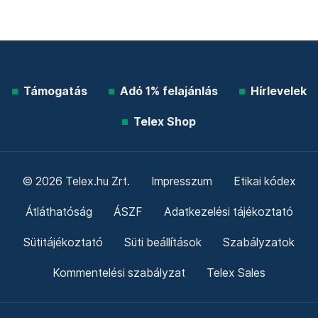
Támogatás
Adó 1% felajánlás
Hírlevelek
Telex Shop
© 2026 Telex.hu Zrt.
Impresszum
Etikai kódex
Átláthatóság
ÁSZF
Adatkezelési tájékoztató
Sütitájékoztató
Süti beállítások
Szabályzatok
Kommentelési szabályzat
Telex Sales