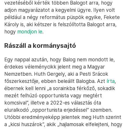
vezetéséből kérték többen Balogot arra, hogy
adjon magyarázatot a kegyelmi ügyre. Ilyen volt
például a négy református püspök egyike, Fekete
Károly is, aki kétszer is felszólította Balogot arra,
hogy
mondjon le
.
Rászáll a kormánysajtó
Egy nappal azután, hogy Balog nem mondott le,
érdekes véleménycikk jelent meg a Magyar
Nemzetben. Huth Gergely, aki a Pesti Srácok
főszerkesztője, ebben beleállt Balogba. Azt
írta
,
ébernek kell lenni „a sorainkba férkőző, sokadik
mezét felhúzó opportunista vagy megtért
komcsival”, illetve a 2022-es választás óta
eluralkodó „opportunista erjedéssel” szemben.
Utóbbi eredményeképp jelentek meg Huth szerint
a „kicsi huszárok”, akik „hajlamosak elfelejteni, hogy