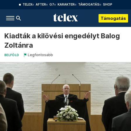
TELEX
AFTER
G7
KARAKTER
TÁMOGATÁS
SHOP
Támogatás
Kiadták a kilövési engedélyt Balog
Zoltánra
Legfontosabb
BELFÖLD