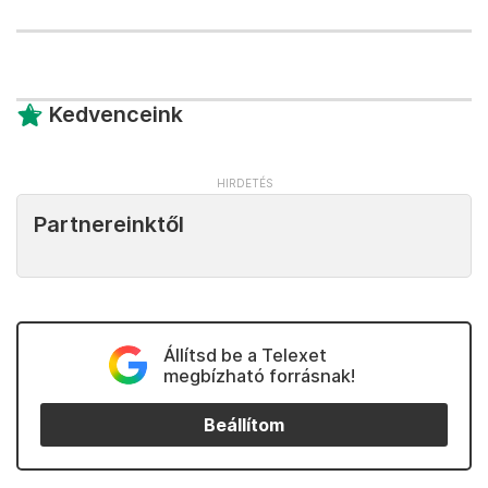
Kedvenceink
Partnereinktől
Állítsd be a Telexet
megbízható forrásnak!
Beállítom