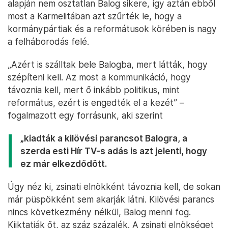
alapján nem osztatlan Balog sikere, így aztán ebből
most a Karmelitában azt szűrték le, hogy a
kormánypártiak és a reformátusok körében is nagy
a felháborodás felé.
„Azért is szálltak bele Balogba, mert látták, hogy
szépíteni kell. Az most a kommunikáció, hogy
távoznia kell, mert ő inkább politikus, mint
református, ezért is engedték el a kezét” –
fogalmazott egy forrásunk, aki szerint
„kiadták a kilövési parancsot Balogra, a
szerda esti Hír TV-s adás is azt jelenti, hogy
ez már elkezdődött.
Úgy néz ki, zsinati elnökként távoznia kell, de sokan
már püspökként sem akarják látni. Kilövési parancs
nincs következmény nélkül, Balog menni fog.
Kiiktatják őt, az száz százalék. A zsinati elnökséget