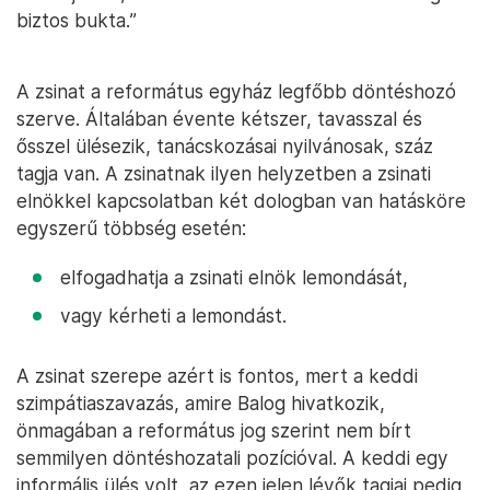
biztos bukta.”
A zsinat a református egyház legfőbb döntéshozó
szerve. Általában évente kétszer, tavasszal és
ősszel ülésezik, tanácskozásai nyilvánosak, száz
tagja van. A zsinatnak ilyen helyzetben a zsinati
elnökkel kapcsolatban két dologban van hatásköre
egyszerű többség esetén:
elfogadhatja a zsinati elnök lemondását,
vagy kérheti a lemondást.
A zsinat szerepe azért is fontos, mert a keddi
szimpátiaszavazás, amire Balog hivatkozik,
önmagában a református jog szerint nem bírt
semmilyen döntéshozatali pozícióval. A keddi egy
informális ülés volt, az ezen jelen lévők tagjai pedig