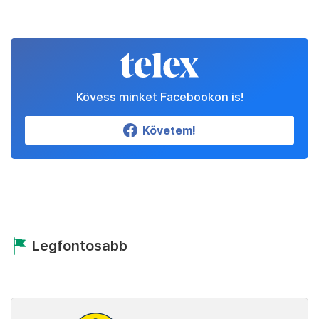
Kövess minket Facebookon is!
Követem!
Legfontosabb