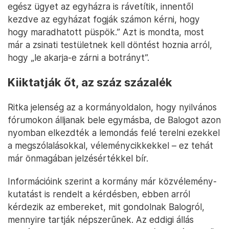
egész ügyet az egyházra is rávetítik, innentől
kezdve az egyházat fogják számon kérni, hogy
hogy maradhatott püspök.” Azt is mondta, most
már a zsinati testületnek kell döntést hoznia arról,
hogy „le akarja-e zárni a botrányt”.
Kiiktatják őt, az száz százalék
Ritka jelenség az a kormányoldalon, hogy nyilvános
fórumokon álljanak bele egymásba, de Balogot azon
nyomban elkezdték a lemondás felé terelni ezekkel
a megszólalásokkal, véleménycikkekkel – ez tehát
már önmagában jelzésértékkel bír.
Információink szerint a kormány már közvélemény-
kutatást is rendelt a kérdésben, ebben arról
kérdezik az embereket, mit gondolnak Balogról,
mennyire tartják népszerűnek. Az eddigi állás