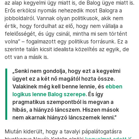
az alap kegyelmi ügy miatt is, de Balog ügye miatt is.
Erős erkölcsi nyomás nehezedik most Balogra a
jobboldalról. Vannak olyan politikusok, akik nem
értik, hogy fordulhat az elő, hogy nem vállalja a
felelősségét, és úgy csinál, mintha mi sem történt
volna” – fogalmazott egy politikus forrásunk. Ez a
szerinte talán kicsit idealista közelítés az egyik, de
ott van a másik is.
„Senki nem gondolja, hogy ezt a kegyelmi
ügyet ez a két nő magától hozta össze.
Valakinek még kell benne lennie, és
ebben
logikus lenne Balog szerepe
. És így
pragmatikus szempontból is megvan a
hibás, a hiányzó láncszem. Hiszen mások
nem akarnak hiányzó láncszemek lenni.”
Miután kiderült, hogy a tavalyi pápalátogatásra