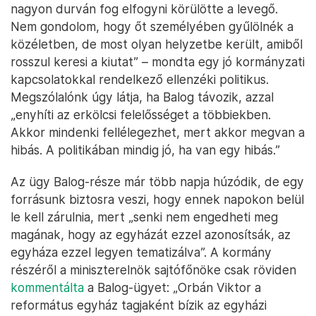
nagyon durván fog elfogyni körülötte a levegő.
Nem gondolom, hogy őt személyében gyűlölnék a
közéletben, de most olyan helyzetbe került, amiből
rosszul keresi a kiutat” – mondta egy jó kormányzati
kapcsolatokkal rendelkező ellenzéki politikus.
Megszólalónk úgy látja, ha Balog távozik, azzal
„enyhíti az erkölcsi felelősséget a többiekben.
Akkor mindenki fellélegezhet, mert akkor megvan a
hibás. A politikában mindig jó, ha van egy hibás.”
Az ügy Balog-része már több napja húzódik, de egy
forrásunk biztosra veszi, hogy ennek napokon belül
le kell zárulnia, mert „senki nem engedheti meg
magának, hogy az egyházát ezzel azonosítsák, az
egyháza ezzel legyen tematizálva”. A kormány
részéről a miniszterelnök sajtófőnöke csak röviden
kommentálta
a Balog-ügyet: „Orbán Viktor a
református egyház tagjaként bízik az egyházi