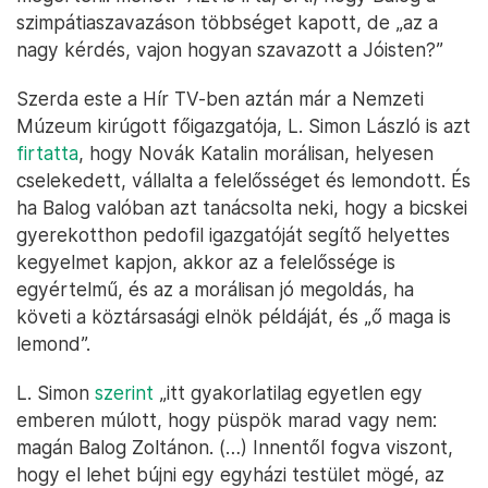
szimpátiaszavazáson többséget kapott, de „az a
nagy kérdés, vajon hogyan szavazott a Jóisten?”
Szerda este a Hír TV-ben aztán már a Nemzeti
Múzeum kirúgott főigazgatója, L. Simon László is azt
firtatta
, hogy Novák Katalin morálisan, helyesen
cselekedett, vállalta a felelősséget és lemondott. És
ha Balog valóban azt tanácsolta neki, hogy a bicskei
gyerekotthon pedofil igazgatóját segítő helyettes
kegyelmet kapjon, akkor az a felelőssége is
egyértelmű, és az a morálisan jó megoldás, ha
követi a köztársasági elnök példáját, és „ő maga is
lemond”.
L. Simon
szerint
„itt gyakorlatilag egyetlen egy
emberen múlott, hogy püspök marad vagy nem:
magán Balog Zoltánon. (…) Innentől fogva viszont,
hogy el lehet bújni egy egyházi testület mögé, az