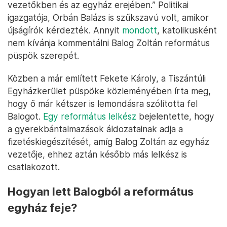
vezetőkben és az egyház erejében.” Politikai
igazgatója, Orbán Balázs is szűkszavú volt, amikor
újságírók kérdezték. Annyit
mondott
, katolikusként
nem kívánja kommentálni Balog Zoltán református
püspök szerepét.
Közben a már említett Fekete Károly, a Tiszántúli
Egyházkerület püspöke közleményében írta meg,
hogy ő már kétszer is lemondásra szólította fel
Balogot.
Egy református lelkész
bejelentette, hogy
a gyerekbántalmazások áldozatainak adja a
fizetéskiegészítését, amíg Balog Zoltán az egyház
vezetője, ehhez aztán később más lelkész is
csatlakozott.
Hogyan lett Balogból a református
egyház feje?