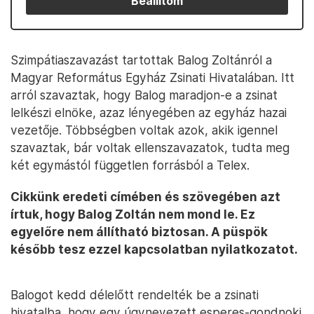
Beállítom
Szimpátiaszavazást tartottak Balog Zoltánról a
Magyar Református Egyház Zsinati Hivatalában. Itt
arról szavaztak, hogy Balog maradjon-e a zsinat
lelkészi elnöke, azaz lényegében az egyház hazai
vezetője. Többségben voltak azok, akik igennel
szavaztak, bár voltak ellenszavazatok, tudta meg
két egymástól független forrásból a Telex.
Cikkünk eredeti címében és szövegében azt
írtuk, hogy Balog Zoltán nem mond le. Ez
egyelőre nem állítható biztosan. A püspök
később tesz ezzel kapcsolatban nyilatkozatot.
Balogot kedd délelőtt rendelték be a zsinati
hivatalba, hogy egy úgynevezett esperes-gondnoki