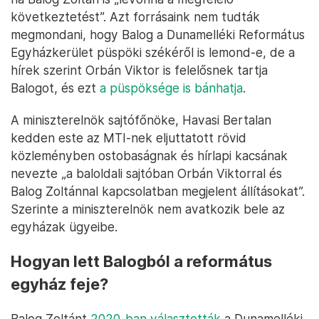
következtetést”. Azt forrásaink nem tudták
megmondani, hogy Balog a Dunamelléki Református
Egyházkerület püspöki székéről is lemond-e, de a
hírek szerint Orbán Viktor is felelősnek tartja
Balogot, és ezt
a püspöksége is bánhatja
.
A miniszterelnök sajtófőnöke, Havasi Bertalan
kedden este az MTI-nek eljuttatott rövid
közleményben ostobaságnak és hírlapi kacsának
nevezte „a baloldali sajtóban Orbán Viktorral és
Balog Zoltánnal kapcsolatban megjelent állításokat”.
Szerinte a miniszterelnök nem avatkozik bele az
egyházak ügyeibe.
Hogyan lett Balogból a református
egyház feje?
Balog Zoltánt
2020-ban választották
a Dunamelléki