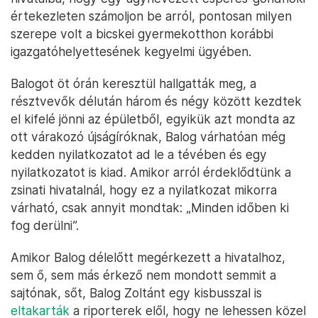
értekezleten számoljon be arról, pontosan milyen
szerepe volt a bicskei gyermekotthon korábbi
igazgatóhelyettesének kegyelmi ügyében.
Balogot öt órán keresztül hallgatták meg, a
résztvevők délután három és négy között kezdtek
el kifelé jönni az épületből, egyikük azt mondta az
ott várakozó újságíróknak, Balog várhatóan még
kedden nyilatkozatot ad le a tévében és egy
nyilatkozatot is kiad. Amikor arról érdeklődtünk a
zsinati hivatalnál, hogy ez a nyilatkozat mikorra
várható, csak annyit mondtak: „Minden időben ki
fog derülni”.
Amikor Balog délelőtt megérkezett a hivatalhoz,
sem ő, sem más érkező nem mondott semmit a
sajtónak, sőt, Balog Zoltánt egy kisbusszal is
eltakarták
a riporterek elől, hogy ne lehessen közel