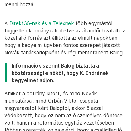
menni hozzá.
A
Direkt36-nak és a Telexnek
több egymástól
független kormányzati, illetve az államfői hivatalhoz
közel álló forrás azt állította az elmúlt napokban,
hogy a kegyelmi ügyben fontos szerepet játszott
Novák tanácsadójaként és régi mentoraként Balog.
Információk szerint Balog biztatta a
köztársasági elnököt, hogy K. Endrének
kegyelmet adjon.
Amikor a botrány kitört, és mind Novák
munkatársai, mind Orbán Viktor csapata
magyarázatot kért Balogtól, akkor ő azzal
védekezett, hogy ez nem az ő személyes döntése
volt, hanem a református egyház vezetésében
többen szerették volna elérni, hogy a családilag jó