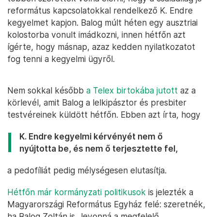
református kapcsolatokkal rendelkező K. Endre
kegyelmet kapjon. Balog múlt héten egy ausztriai
kolostorba vonult imádkozni, innen hétfőn azt
ígérte, hogy másnap, azaz kedden nyilatkozatot
fog tenni a kegyelmi ügyről.
Nem sokkal később
a Telex birtokába jutott
az a
körlevél, amit Balog a lelkipásztor és presbiter
testvéreinek küldött hétfőn. Ebben azt írta, hogy
K. Endre kegyelmi kérvényét nem ő
nyújtotta be, és nem ő terjesztette fel,
a pedofíliát pedig mélységesen elutasítja.
Hétfőn már kormányzati politikusok
is jelezték a
Magyarországi Református Egyház felé: szeretnék,
ha Balog Zoltán is „levonná a megfelelő