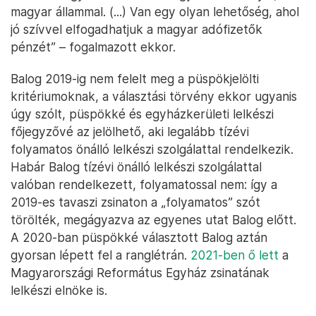
magyar állammal. (...) Van egy olyan lehetőség, ahol
jó szívvel elfogadhatjuk a magyar adófizetők
pénzét” – fogalmazott ekkor.
Balog 2019-ig nem felelt meg a püspökjelölti
kritériumoknak, a választási törvény ekkor ugyanis
úgy szólt, püspökké és egyházkerületi lelkészi
főjegyzővé az jelölhető, aki legalább tízévi
folyamatos önálló lelkészi szolgálattal rendelkezik.
Habár Balog tízévi önálló lelkészi szolgálattal
valóban rendelkezett, folyamatossal nem: így a
2019-es tavaszi zsinaton a „folyamatos” szót
törölték, megágyazva az egyenes utat Balog előtt.
A 2020-ban püspökké választott Balog aztán
gyorsan lépett fel a ranglétrán.
2021-ben ő lett
a
Magyarországi Református Egyház zsinatának
lelkészi elnöke is.