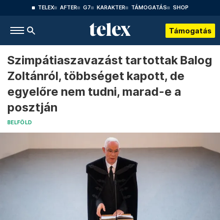
TELEX
AFTER
G7
KARAKTER
TÁMOGATÁS
SHOP
Támogatás
Szimpátiaszavazást tartottak Balog
Zoltánról, többséget kapott, de
egyelőre nem tudni, marad-e a
posztján
BELFÖLD