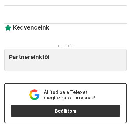
Kedvenceink
Partnereinktől
Állítsd be a Telexet
megbízható forrásnak!
Beállítom