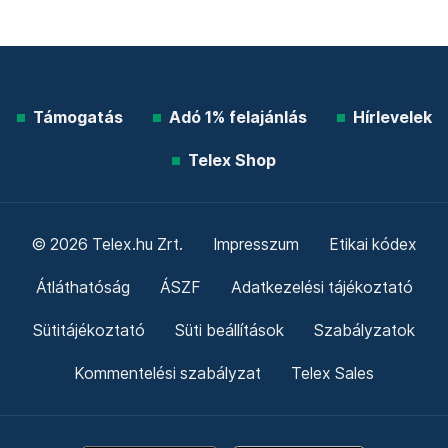
Támogatás
Adó 1% felajánlás
Hírlevelek
Telex Shop
© 2026 Telex.hu Zrt.
Impresszum
Etikai kódex
Átláthatóság
ÁSZF
Adatkezelési tájékoztató
Sütitájékoztató
Süti beállítások
Szabályzatok
Kommentelési szabályzat
Telex Sales