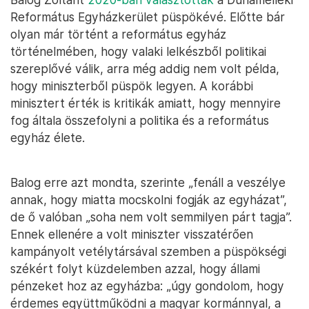
Református Egyházkerület püspökévé. Előtte bár
olyan már történt a református egyház
történelmében, hogy valaki lelkészből politikai
szereplővé válik, arra még addig nem volt példa,
hogy miniszterből püspök legyen. A korábbi
minisztert érték is kritikák amiatt, hogy mennyire
fog általa összefolyni a politika és a református
egyház élete.
Balog erre azt mondta, szerinte „fenáll a veszélye
annak, hogy miatta mocskolni fogják az egyházat”,
de ő valóban „soha nem volt semmilyen párt tagja”.
Ennek ellenére a volt miniszter visszatérően
kampányolt vetélytársával szemben a püspökségi
székért folyt küzdelemben azzal, hogy állami
pénzeket hoz az egyházba: „úgy gondolom, hogy
érdemes együttműködni a magyar kormánnyal, a