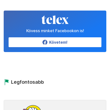
Kövess minket Facebookon is!
Követem!
Legfontosabb