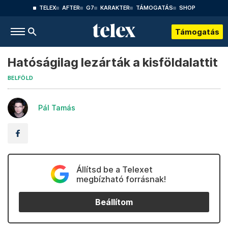
TELEX
AFTER
G7
KARAKTER
TÁMOGATÁS
SHOP
Támogatás
Hatóságilag lezárták a kisföldalattit
BELFÖLD
Pál Tamás
Állítsd be a Telexet
megbízható forrásnak!
Beállítom