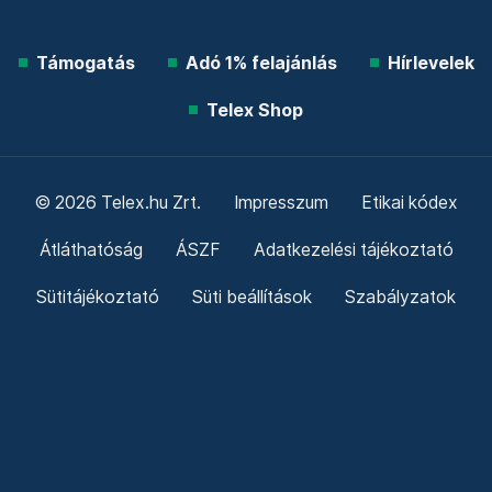
Támogatás
Adó 1% felajánlás
Hírlevelek
Telex Shop
© 2026 Telex.hu Zrt.
Impresszum
Etikai kódex
Átláthatóság
ÁSZF
Adatkezelési tájékoztató
Sütitájékoztató
Süti beállítások
Szabályzatok
Kommentelési szabályzat
Telex Sales