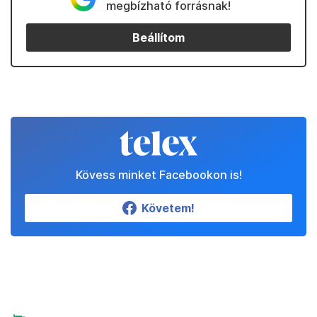
megbízható forrásnak!
Beállítom
Kövess minket Facebookon is!
Követem!