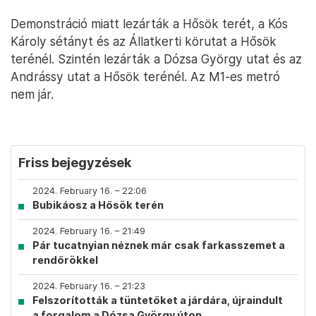
Demonstráció miatt lezárták a Hősök terét, a Kós
Károly sétányt és az Állatkerti körutat a Hősök
terénél. Szintén lezárták a Dózsa György utat és az
Andrássy utat a Hősök terénél. Az M1-es metró
nem jár.
Friss bejegyzések
2024. February 16. – 22:06
Bubikáosz a Hősök terén
2024. February 16. – 21:49
Pár tucatnyian néznek már csak farkasszemet a
rendőrökkel
2024. February 16. – 21:23
Felszorították a tüntetőket a járdára, újraindult
a forgalom a Dózsa György úton