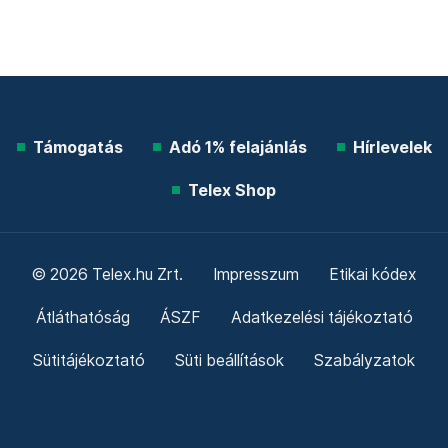
Támogatás
Adó 1% felajánlás
Hírlevelek
Telex Shop
© 2026 Telex.hu Zrt.
Impresszum
Etikai kódex
Átláthatóság
ÁSZF
Adatkezelési tájékoztató
Sütitájékoztató
Süti beállítások
Szabályzatok
Kommentelési szabályzat
Telex Sales