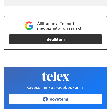
Állítsd be a Telexet
megbízható forrásnak!
Beállítom
Kövess minket Facebookon is!
Követem!