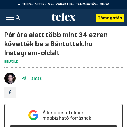
TELEX
AFTER
G7
KARAKTER
TÁMOGATÁS
SHOP
Támogatás
Pár óra alatt több mint 34 ezren
követték be a Bántottak.hu
Instagram-oldalt
BELFÖLD
Pál Tamás
Állítsd be a Telexet
megbízható forrásnak!