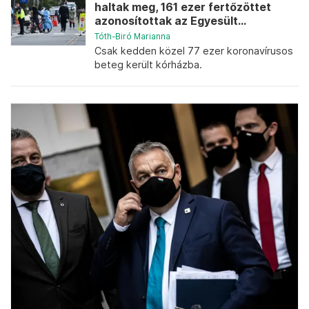
haltak meg, 161 ezer fertőzöttet
azonosítottak az Egyesült...
Tóth-Biró Marianna
Csak kedden közel 77 ezer koronavírusos
beteg került kórházba.