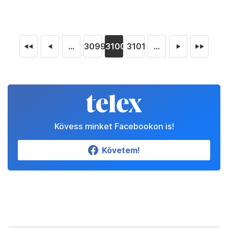
...
3099
3100
3101
...
◄◄
◄
►
►►
Kövess minket Facebookon is!
Követem!