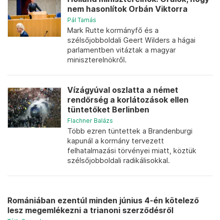
nem hasonlítok Orbán Viktorra
Pál Tamás
Mark Rutte kormányfő és a
szélsőjobboldali Geert Wilders a hágai
parlamentben vitáztak a magyar
miniszterelnökről.
Vízágyúval oszlatta a német
rendőrség a korlátozások ellen
tüntetőket Berlinben
Flachner Balázs
Több ezren tüntettek a Brandenburgi
kapunál a kormány tervezett
felhatalmazási törvényei miatt, köztük
szélsőjobboldali radikálisokkal.
Romániában ezentúl minden június 4-én kötelező
lesz megemlékezni a trianoni szerződésről