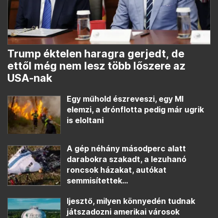
Trump éktelen haragra gerjedt, de
ettől még nem lesz több lőszere az
USA-nak
Egy műhold észreveszi, egy MI
elemzi, a drónflotta pedig már ugrik
is eloltani
A gép néhány másodperc alatt
darabokra szakadt, a lezuhanó
roncsok házakat, autókat
semmisítettek...
Ijesztő, milyen könnyedén tudnak
játszadozni amerikai városok