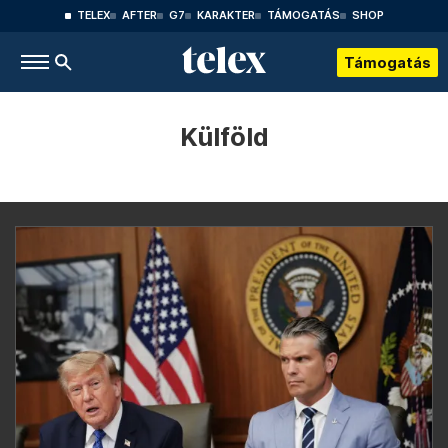
TELEX
AFTER
G7
KARAKTER
TÁMOGATÁS
SHOP
Támogatás
Külföld