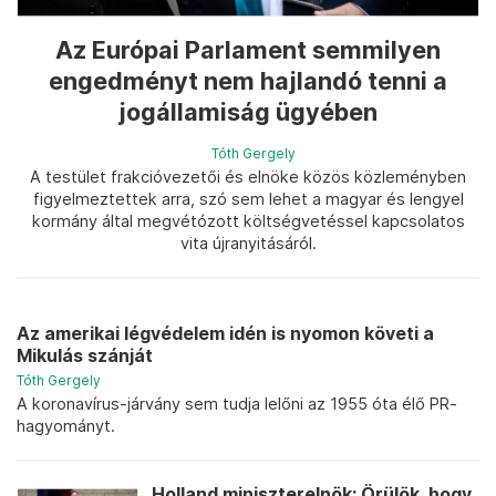
Az Európai Parlament semmilyen
engedményt nem hajlandó tenni a
jogállamiság ügyében
Tóth Gergely
A testület frakcióvezetői és elnöke közös közleményben
figyelmeztettek arra, szó sem lehet a magyar és lengyel
kormány által megvétózott költségvetéssel kapcsolatos
vita újranyitásáról.
Az amerikai légvédelem idén is nyomon követi a
Mikulás szánját
Tóth Gergely
A koronavírus-járvány sem tudja lelőni az 1955 óta élő PR-
hagyományt.
Holland miniszterelnök: Örülök, hogy