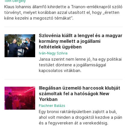
Tóth Gergely
Klaus Iohannis államfő kihirdette a Trianon-emléknapról szóló
törvényt, melyet korábban azzal utasított el, hogy „éretten
kéne kezelni a megosztó témákat”.
Szlovénia kiállt a lengyel és a magyar
kormány mellett a jogállami
feltételek ügyében
Iván-Nagy Szilvia
Jansa szerint nem lenne jó, ha egy politikai
testület döntene a jogállamisággal
kapcsolatos vitákban.
Illegálisan üzemelő harcosok klubját
számoltak fel a hatóságok New
Yorkban
Flachner Balázs
Egy bronxi raktárépületben zajlott a buli,
ahol volt minden a drogoktól kezdve a pián
és a fegyvereken át a verekedésig.