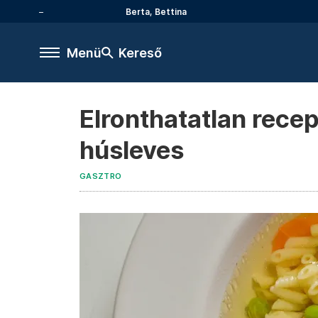
Berta, Bettina
Menü
Kereső
Elronthatatlan rece
húsleves
GASZTRO