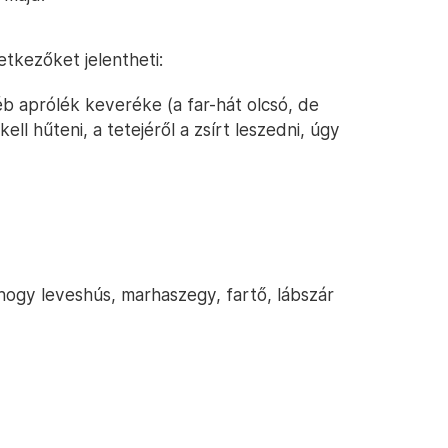
tkezőket jelentheti:
b aprólék keveréke (a far-hát olcsó, de
kell hűteni, a tetejéről a zsírt leszedni, úgy
 hogy leveshús, marhaszegy, fartő, lábszár