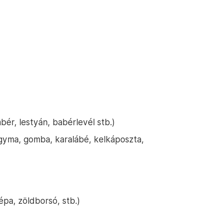
bér, lestyán, babérlevél stb.)
gyma, gomba, karalábé, kelkáposzta,
épa, zöldborsó, stb.)