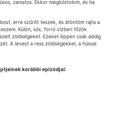
húsos, zamatos. Ekkor megkóstolom, és ha
bost, erre szűrőt teszek, és átöntöm rajta a
eteszem. Külön, sós, forró vízben főzök
 szelt zöldségeket. Ezeket éppen csak addig
t. A levest a ress zöldségekkel, a hússal
ptjeinek korábbi epizódjai: