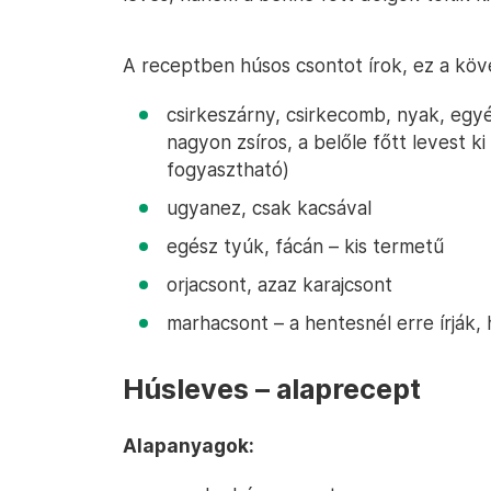
A receptben húsos csontot írok, ez a köve
csirkeszárny, csirkecomb, nyak, egyé
nagyon zsíros, a belőle főtt levest ki 
fogyasztható)
ugyanez, csak kacsával
egész tyúk, fácán – kis termetű
orjacsont, azaz karajcsont
marhacsont – a hentesnél erre írják,
Húsleves – alaprecept
Alapanyagok: