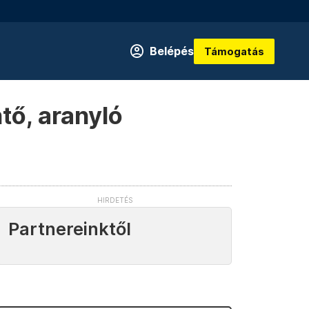
Belépés
Támogatás
tő, aranyló
Partnereinktől