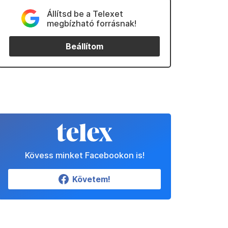
Állítsd be a Telexet
megbízható forrásnak!
Beállítom
Kövess minket Facebookon is!
Követem!