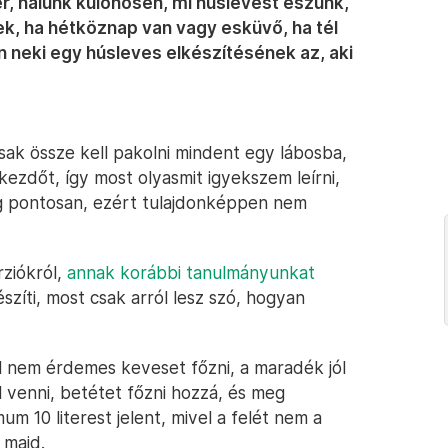
, nálunk különösen, mi húslevest eszünk,
, ha hétköznap van vagy esküvő, ha tél
jon neki egy húsleves elkészítésének az, aki
ak össze kell pakolni mindent egy lábosba,
kezdőt, így most olyasmit igyekszem leírni,
g pontosan, ezért tulajdonképpen nem
rziókról,
annak korábbi tanulmányunkat
zíti, most csak arról lesz szó, hogyan
ől nem érdemes keveset főzni, a maradék jól
l venni, betétet főzni hozzá, és meg
um 10 literest jelent, mivel a felét nem a
 majd.