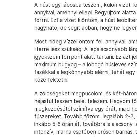
A húst egy lábosba teszem, külön vizet fo
annyival, amennyi ellepi. Begyújtom alatt
forrni. Ezt a vizet kiöntöm, a húst leöblít
hagyható, de segít abban, hogy ne legyen
Most hideg vízzel öntöm fel, annyival, ame
literre lesz szükség. A legalacsonyabb l
igyekszem forrpont alatt tartani. Ez azt j
maximum bugyog – a lobogó húsleves színe 
fazékkal a legkönnyebb elérni, tehát egy 
közé fektetni.
A zöldségeket megpucolom, és két-háro
héjastul teszem bele, felezem. Hagyom f
megkezdésétől szímítva egy órát, majd ho
fűszereket. Tovább főzöm, legalább 2-3,
inkább 5-6 órán át, továbbra is alacsony l
intenzív, marha esetében erősen barnás, sz