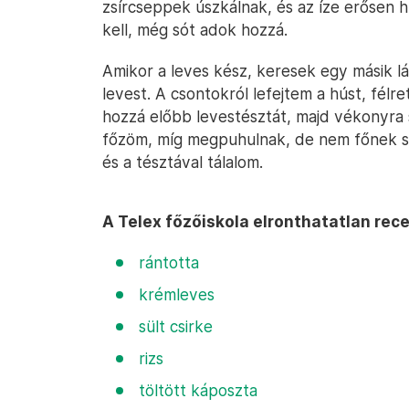
zsírcseppek úszkálnak, és az íze erősen 
kell, még sót adok hozzá.
Amikor a leves kész, keresek egy másik lá
levest. A csontokról lefejtem a húst, félr
hozzá előbb levestésztát, majd vékonyra
főzöm, míg megpuhulnak, de nem főnek szé
és a tésztával tálalom.
A Telex főzőiskola elronthatatlan rece
rántotta
krémleves
sült csirke
rizs
töltött káposzta