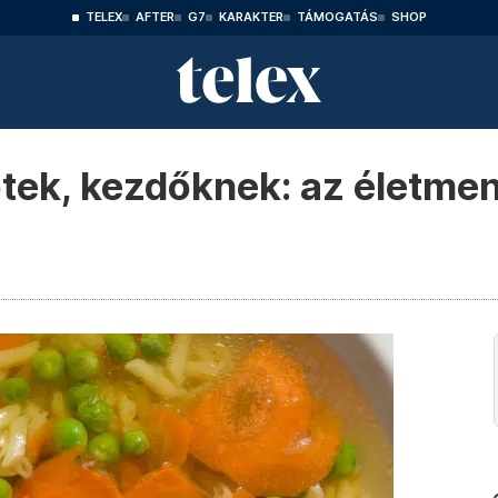
TELEX
AFTER
G7
KARAKTER
TÁMOGATÁS
SHOP
ptek, kezdőknek: az életmen