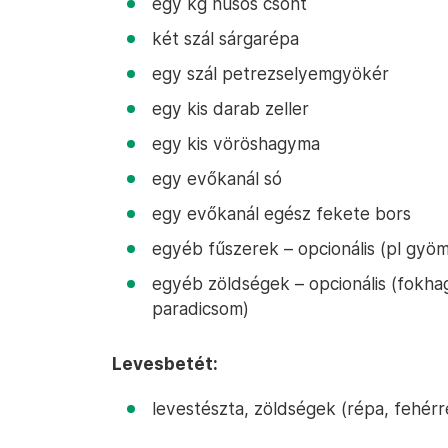
egy kg húsos csont
két szál sárgarépa
egy szál petrezselyemgyökér
egy kis darab zeller
egy kis vöröshagyma
egy evőkanál só
egy evőkanál egész fekete bors
egyéb fűszerek – opcionális (pl gyöm
egyéb zöldségek – opcionális (fokha
paradicsom)
Levesbetét:
levestészta, zöldségek (répa, fehérr