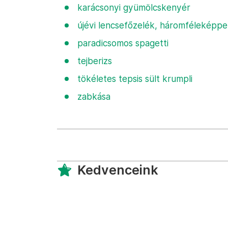
karácsonyi gyümölcskenyér
újévi lencsefőzelék, háromféleképp
paradicsomos spagetti
tejberizs
tökéletes tepsis sült krumpli
zabkása
Kedvenceink