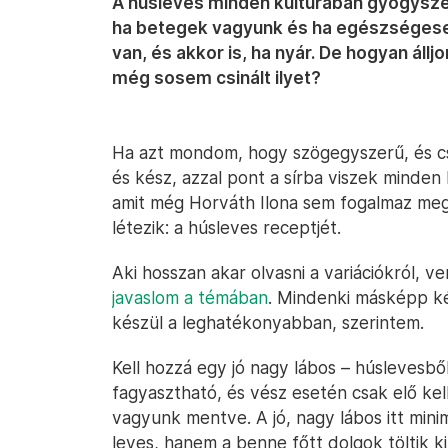
A húsleves minden kultúrában gyógyszer
ha betegek vagyunk és ha egészségesek
van, és akkor is, ha nyár. De hogyan áll
még sosem csinált ilyet?
Ha azt mondom, hogy szögegyszerű, és cs
és kész, azzal pont a sírba viszek minden 
amit még Horváth Ilona sem fogalmaz me
létezik: a húsleves receptjét.
Aki hosszan akar olvasni a variációkról, ve
javaslom a témában
. Mindenki másképp kés
készül a leghatékonyabban, szerintem.
Kell hozzá egy jó nagy lábos – húslevesb
fagyasztható, és vész esetén csak elő kel
vagyunk mentve. A jó, nagy lábos itt minim
leves, hanem a benne főtt dolgok töltik ki