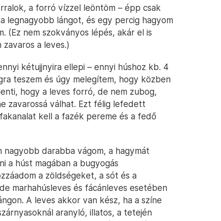
rralok, a forró vízzel leöntöm – épp csak
a a legnagyobb lángot, és egy percig hagyom
em. (Ez nem szokványos lépés, akár el is
 zavaros a leves.)
nnyi kétujjnyira ellepi – ennyi húshoz kb. 4
ángra teszem és úgy melegítem, hogy közben
elenti, hogy a leves forró, de nem zubog,
zavarossá válhat. Ezt félig lefedett
fakanalat kell a fazék pereme és a fedő
m nagyobb darabba vágom, a hagymát
őni a húst magában a bugyogás
zzáadom a zöldségeket, a sót és a
 de marhahúsleves és fácánleves esetében
ángon. A leves akkor van kész, ha a színe
árnyasoknál aranyló, illatos, a tetején