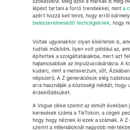
szokásokra
. Még azok a márkák is meg-me
lépést tartani a forró trendekkel, mint
a 
azért hozzá kell tenni, hogy erről bárme
beleszerelmesedő techcégeknek,
hogy ni
Voltak ugyanakkor olyan kísérletek is, a
tudtak működni. Ilyen volt például az, ami
építettek a szolgáltatásaikba, mert azt fel
hajlamosabbak az impulzusvásárlásra. A 
kudarc, mint a metaverzum, sőt, Ázsiában
népszerű. A Z generációsok elég tudatosa
arra használják a közösségi médiát, hogy 
érdeklődésüket.
A Vogue cikke szerint az elmúlt években j
keresések száma a TikTokon, a cégek pedi
hogy hogy néznek ki ezek a számaik. A Z 
szerint a milleniáloknál nagyobb mértékb