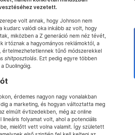
elvesztéséhez vezetett.
 szerepe volt annak, hogy Johnson nem
 a kudarc valódi oka inkább az volt, hogy
ak, miközben a Z generáció nem néz tévét,
lok irtóznak a hagyományos reklámoktól, a
n, értelmezhetetlennek tűnő módszerekkel
ns
shitposztolás
. Ezt pedig egyre többen
 a Duolingóig.
uót
ikTokon, érdemes nagyon nagy vonalakban
ig a marketing, és hogyan változtatta meg
 az elmúlt évtizedekben, még az online
lineáris folyamat volt, ahol a potenciális
be, mielőtt vett volna valamit. Így született
melynek első szintjén fel kell kelteni az