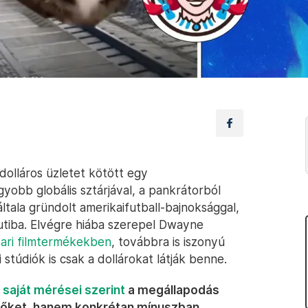
 dolláros üzletet kötött egy
obb globális sztárjával, a pankrátorból
ltala gründolt amerikaifutball-bajnoksággal,
utiba. Elvégre hiába szerepel Dwayne
pari filmtermékekben
, továbbra is iszonyú
stúdiók is csak a dollárokat látják benne.
 saját mérései szerint
a megállapodás
zőket, hanem konkrétan mínuszban