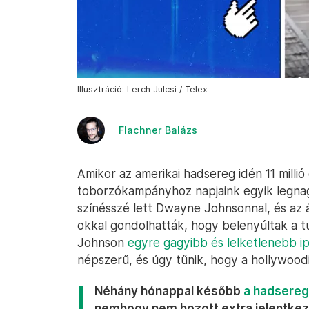
Illusztráció: Lerch Julcsi / Telex
Flachner Balázs
Amikor az amerikai hadsereg idén 11 millió
toborzókampányhoz napjaink egyik legnagy
színésszé lett Dwayne Johnsonnal, és az á
okkal gondolhatták, hogy belenyúltak a t
Johnson
egyre gagyibb és lelketlenebb i
népszerű, és úgy tűnik, hogy a hollywoodi 
Néhány hónappal később
a hadsereg
nemhogy nem hozott extra jelentke