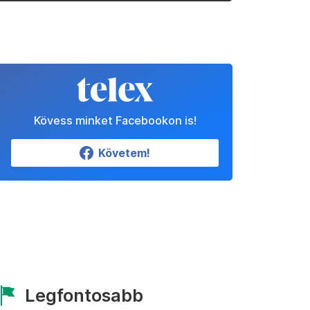
Kövess minket Facebookon is!
Követem!
Legfontosabb