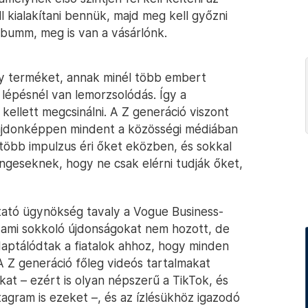
 kialakítani bennük, majd meg kell győzni
 bumm, meg is van a vásárlónk.
egy terméket, annak minél több embert
 lépésnél van lemorzsolódás. Így a
 kellett megcsinálni. A Z generáció viszont
lajdonképpen mindent a közösségi médiában
al több impulzus éri őket eközben, és sokkal
ingeseknek, hogy ne csak elérni tudják őket,
kutató ügynökség tavaly a Vogue Business-
 ami sokkoló újdonságokat nem hozott, de
daptálódtak a fiatalok ahhoz, hogy minden
A Z generáció főleg videós tartalmakat
at – ezért is olyan népszerű a TikTok, és
agram is ezeket –, és az ízlésükhöz igazodó