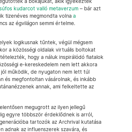
gütötték a bokájukat, akik igyekeztek
csúfos kudarcot valló metaverzum
– bár azt
lyik tizenéves megmondta volna
a
ncs az égvilágon semmi értelme.
melyek logikusnak tűntek, végül mégsem
kor a közösségi oldalak virtuális boltokat
tételezték, hogy a náluk inspirálódó fiatalok
közösségi e-kereskedelem nem lett akkora
 jól működik, de nyugaton nem lett túl
n és megfontoltan vásárolnak, és inkább
utánanézzenek annak, ami felkeltette az
elentősen megugrott az ilyen jellegű
g egyre többször érdeklődnek is arról,
generációba tartozók az Archrival kutatása
en adnak az influenszerek szavára, és