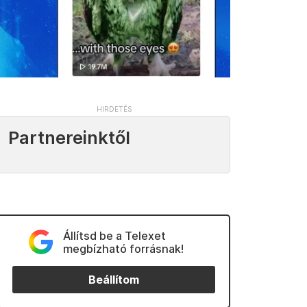
Partnereinktől
Állítsd be a Telexet
megbízható forrásnak!
Beállítom