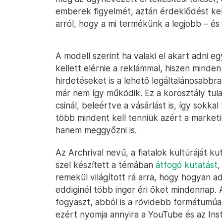
emberek figyelmét, aztán érdeklődést kell
arról, hogy a mi termékünk a legjobb – és
A modell szerint ha valaki el akart adni 
kellett elérnie a reklámmal, hiszen minden
hirdetéseket is a lehető legáltalánosabbra
már nem így működik. Ez a korosztály tu
csinál, beleértve a vásárlást is, így sokk
több mindent kell tenniük azért a market
hanem meggyőzni is.
Az Archrival nevű, a fiatalok kultúráját 
szel készített a témában
átfogó kutatást
,
remekül világított rá arra, hogy hogyan a
eddiginél több inger éri őket mindennap. 
fogyaszt, abból is a rövidebb formátumúak
ezért nyomja annyira a YouTube és az Inst