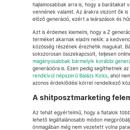
hajlamosabbak arra is, hogy a barátaikat 
vennének valamit. Az árakra viszont ők i
előző generáció, ezért a leárazások és 
Azt is érdemes kiemelni, hogy a Z generá
terméket akarnak eladni nekik: a kedvenc 
közösség részének érezhetik magukat. Bá
sokszorosan összekapcsolt, teljesen onlin
magányosabbak bármelyik korábbi generá
generációra is. Ezen pedig segíthetnek az
rendkívül népszerű Balázs Kicks
, ahol n
azonos érdeklődési körrel rendelkező köz
A shitposztmarketing fele
Az tehát egyértelmű, hogy a fiatalok töb
lehető legáltalánosabb módon megpróbáljá
önmagában még nem vezetett volna paradi