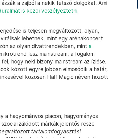
ázzák a zajból a nekik tetsző dolgokat. Ami
uralmát is kezdi veszélyeztetni
.
erjedése is teljesen megváltozott, olyan,
virálisak lehetnek, mint egy arénakoncert
szön az olyan divattrendekben, mint
a
mikrotrend lesz mainstream, a fogalom
a fel, hogy neki bizony mainstream az ízlése.
ncok között egyre jobban elmosódik a határ,
sminkesével közösen Half Magic néven hozott
gy a hagyományos piacon, hagyományos
zocializálódott márkák jelentős része
egváltozott tartalomfogyasztási