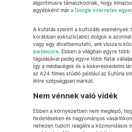
algoritmusra támaszkodnak, hogy kimazsol
egyébként már
a Google internetes egyed
A kutatás szerint a kulturális események t
korábban exkluzív(abb) dolgok is azonnal 
vagy egy divatbemutató, ami vissza is kö
barbiecore
. Ebben a világban egyre több 
tágulásával pedig egyre több fiatal vállalj
Így a médiacégek és a kiskereskedelmi lá
az A24 filmes stúdió például az Eufória 
létre szépségipari márkát.
Nem vénnek való vidék
Ebben a környezetben nem meglepő, ho
hirdetéseken és hagyományos vásárlókon s
nehezen tudott reagálni a közmondásos
m