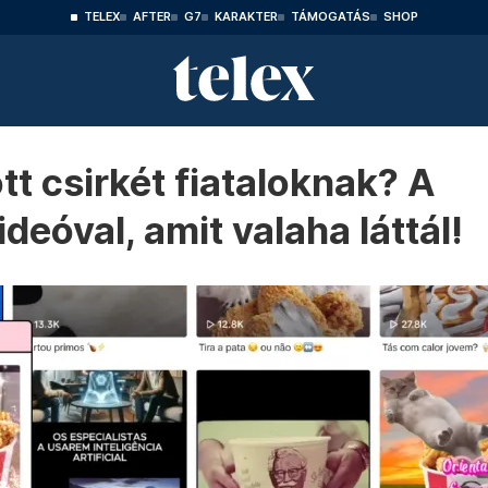
TELEX
AFTER
G7
KARAKTER
TÁMOGATÁS
SHOP
tt csirkét fiataloknak? A
deóval, amit valaha láttál!