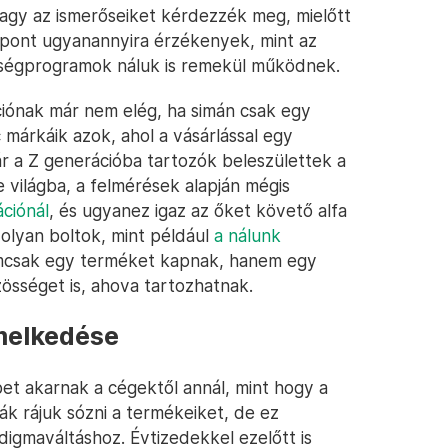
vagy az ismerőseiket kérdezzék meg, mielőtt
s pont ugyanannyira érzékenyek, mint az
hűségprogramok náluk is remekül működnek.
ciónak már nem elég, ha simán csak egy
márkáik azok, ahol a vásárlással egy
r a Z generációba tartozók beleszülettek a
e világba, a felmérések alapján mégis
ciónál
, és ugyanez igaz az őket követő alfa
 olyan boltok, mint például
a nálunk
emcsak egy terméket kapnak, hanem egy
össéget is, ahova tartozhatnak.
melkedése
bet akarnak a cégektől annál, mint hogy a
k rájuk sózni a termékeiket, de ez
gmaváltáshoz. Évtizedekkel ezelőtt is