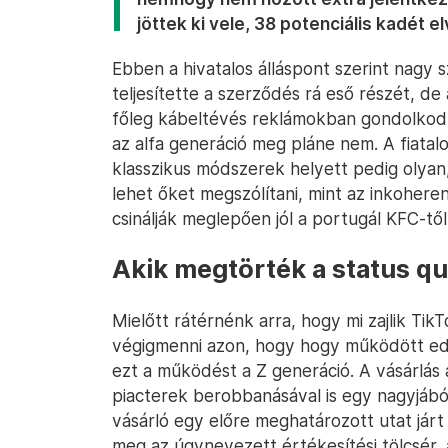
jöttek ki vele, 38 potenciális kadét 
Ebben a hivatalos álláspont szerint nagy
teljesítette a szerződés rá eső részét, de
főleg kábeltévés reklámokban gondolkodt
az alfa generáció meg pláne nem. A fiata
klasszikus módszerek helyett pedig olya
lehet őket megszólítani, mint az inkohere
csinálják meglepően jól a portugál KFC-től
Akik megtörték a status q
Mielőtt rátérnénk arra, hogy mi zajlik T
végigmenni azon, hogy hogy működött edd
ezt a működést a Z generáció. A vásárlás
piacterek berobbanásával is egy nagyjából 
vásárló egy előre meghatározott utat járt 
meg az úgynevezett értékesítési tölcsér, a