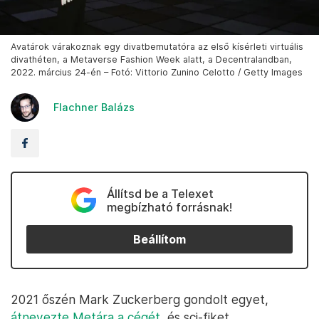
Avatárok várakoznak egy divatbemutatóra az első kísérleti virtuális
divathéten, a Metaverse Fashion Week alatt, a Decentralandban,
2022. március 24-én – Fotó: Vittorio Zunino Celotto / Getty Images
Flachner Balázs
Állítsd be a Telexet
megbízható forrásnak!
Beállítom
2021 őszén Mark Zuckerberg gondolt egyet,
átnevezte Metára a cégét
, és sci-fiket