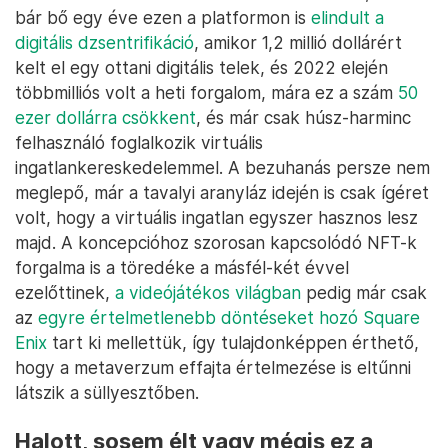
bár bő egy éve ezen a platformon is
elindult a
digitális dzsentrifikáció
, amikor 1,2 millió dollárért
kelt el egy ottani digitális telek, és 2022 elején
többmilliós volt a heti forgalom, mára ez a szám
50
ezer dollárra csökkent
, és már csak húsz-harminc
felhasználó foglalkozik virtuális
ingatlankereskedelemmel. A bezuhanás persze nem
meglepő, már a tavalyi aranyláz idején is csak ígéret
volt, hogy a virtuális ingatlan egyszer hasznos lesz
majd. A koncepcióhoz szorosan kapcsolódó NFT-k
forgalma is a töredéke a másfél-két évvel
ezelőttinek,
a videójátékos világban
pedig már csak
az
egyre értelmetlenebb döntéseket hozó Square
Enix
tart ki mellettük, így tulajdonképpen érthető,
hogy a metaverzum effajta értelmezése is eltűnni
látszik a süllyesztőben.
Halott, sosem élt vagy mégis ez a