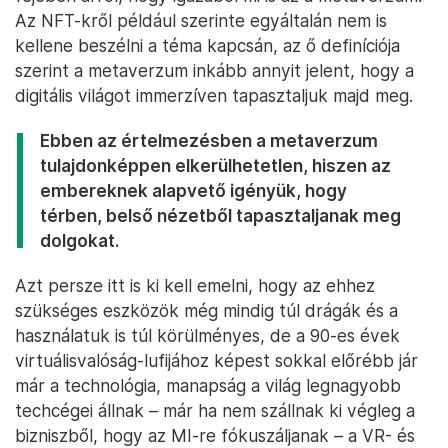
Az NFT-kről például szerinte egyáltalán nem is
kellene beszélni a téma kapcsán, az ő definíciója
szerint a metaverzum inkább annyit jelent, hogy a
digitális világot immerzíven tapasztaljuk majd meg.
Ebben az értelmezésben a metaverzum
tulajdonképpen elkerülhetetlen, hiszen az
embereknek alapvető igényük, hogy
térben, belső nézetből tapasztaljanak meg
dolgokat.
Azt persze itt is ki kell emelni, hogy az ehhez
szükséges eszközök még mindig túl drágák és a
használatuk is túl körülményes, de a 90-es évek
virtuálisvalóság-lufijához képest sokkal előrébb jár
már a technológia, manapság a világ legnagyobb
techcégei állnak – már ha nem szállnak ki végleg a
bizniszből, hogy az MI-re fókuszáljanak – a VR- és