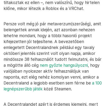
tiltakoztak ez ellen –, nem valószínű, hogy hirtelen
kilőne, mikor létezik a Roblox és a VRChat.
Persze volt még jó pár metaverzum(szerűség), amit
belengettek annak idején, azt azonban nehezen
lehetne mondani, hogy a többi hasonló projekt
kifejezetten jól teljesítene. A bevezetőben
emlegetett Decentralandnek például egy tavaly
októberi jelentés szerint volt olyan napja, amikor
mindössze 38 felhasználót tudott felmutatni, és bár
a mögötte álló cég
nem győzte hangsúlyozni
, hogy
valójában
nyolcezer aktív felhasználójuk van
naponta, ezt elég nehéz komolyan venni, amikor a
Decentraland a legjobb esetben sem férne be
a 100
legnépszerűbb játék
közé Steamen.
A Decentralandet azért is érdemes kiemelni, mert