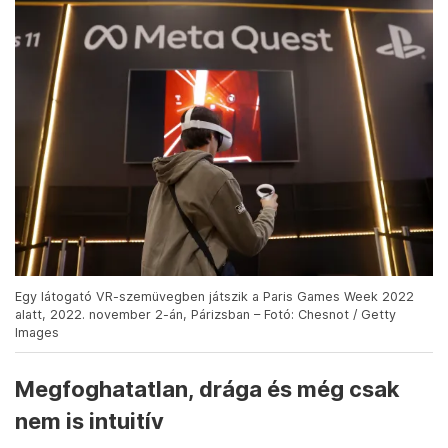
Egy látogató VR-szemüvegben játszik a Paris Games Week 2022
alatt, 2022. november 2-án, Párizsban – Fotó: Chesnot / Getty
Images
Megfoghatatlan, drága és még csak
nem is intuitív