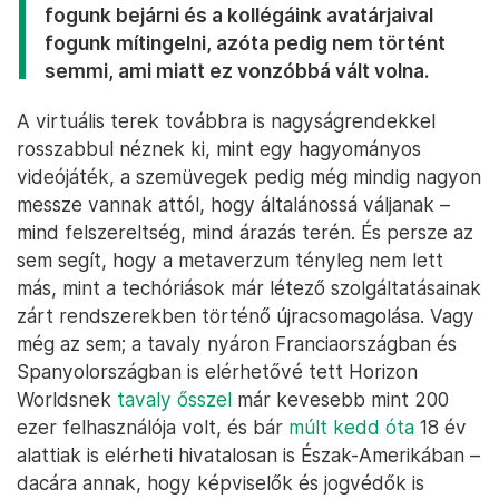
fogunk bejárni és a kollégáink avatárjaival
fogunk mítingelni, azóta pedig nem történt
semmi, ami miatt ez vonzóbbá vált volna.
A virtuális terek továbbra is nagyságrendekkel
rosszabbul néznek ki, mint egy hagyományos
videójáték, a szemüvegek pedig még mindig nagyon
messze vannak attól, hogy általánossá váljanak –
mind felszereltség, mind árazás terén. És persze az
sem segít, hogy a metaverzum tényleg nem lett
más, mint a techóriások már létező szolgáltatásainak
zárt rendszerekben történő újracsomagolása. Vagy
még az sem; a tavaly nyáron Franciaországban és
Spanyolországban is elérhetővé tett Horizon
Worldsnek
tavaly ősszel
már kevesebb mint 200
ezer felhasználója volt, és bár
múlt kedd óta
18 év
alattiak is elérheti hivatalosan is Észak-Amerikában –
dacára annak, hogy képviselők és jogvédők is