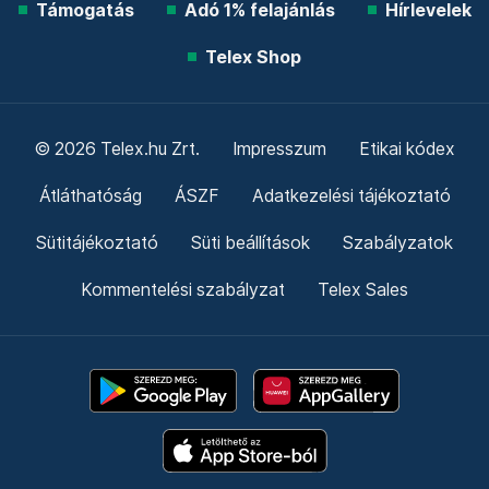
Támogatás
Adó 1% felajánlás
Hírlevelek
Telex Shop
© 2026 Telex.hu Zrt.
Impresszum
Etikai kódex
Átláthatóság
ÁSZF
Adatkezelési tájékoztató
Sütitájékoztató
Süti beállítások
Szabályzatok
Kommentelési szabályzat
Telex Sales