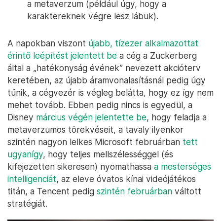
a metaverzum (például úgy, hogy a
karaktereknek végre lesz lábuk).
A napokban viszont
újabb, tízezer alkalmazottat
érintő leépítést jelentett be
a cég a Zuckerberg
által a „hatékonyság évének” nevezett akcióterv
keretében, az újabb áramvonalasításnál pedig úgy
tűnik, a cégvezér is végleg belátta, hogy ez így nem
mehet tovább. Ebben pedig nincs is egyedül, a
Disney
március végén jelentette be
, hogy feladja a
metaverzumos törekvéseit, a tavaly ilyenkor
szintén nagyon lelkes Microsoft februárban
tett
ugyanígy
, hogy teljes mellszélességgel (és
kifejezetten sikeresen) nyomathassa
a mesterséges
intelligenciát
, az eleve óvatos kínai videójátékos
titán, a Tencent pedig
szintén februárban
váltott
stratégiát.