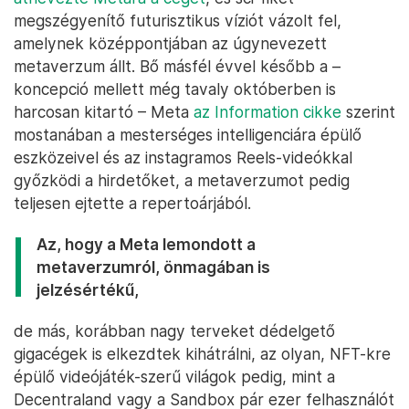
megszégyenítő futurisztikus víziót vázolt fel,
amelynek középpontjában az úgynevezett
metaverzum állt. Bő másfél évvel később a –
koncepció mellett még tavaly októberben is
harcosan kitartó – Meta
az Information cikke
szerint
mostanában a mesterséges intelligenciára épülő
eszközeivel és az instagramos Reels-videókkal
győzködi a hirdetőket, a metaverzumot pedig
teljesen ejtette a repertoárjából.
Az, hogy a Meta lemondott a
metaverzumról, önmagában is
jelzésértékű,
de más, korábban nagy terveket dédelgető
gigacégek is elkezdtek kihátrálni, az olyan, NFT-kre
épülő videójáték-szerű világok pedig, mint a
Decentraland vagy a Sandbox pár ezer felhasználót