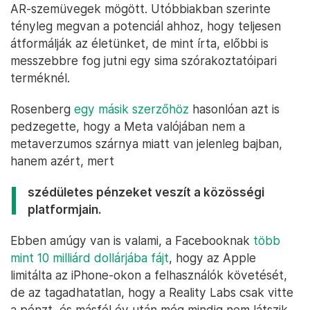
AR-szemüvegek mögött. Utóbbiakban szerinte
tényleg megvan a potenciál ahhoz, hogy teljesen
átformálják az életünket, de mint írta, előbbi is
messzebbre fog jutni egy sima szórakoztatóipari
terméknél.
Rosenberg
egy másik szerzőhöz
hasonlóan azt is
pedzegette, hogy a Meta valójában nem a
metaverzumos szárnya miatt van jelenleg bajban,
hanem azért, mert
szédületes pénzeket veszít a közösségi
platformjain.
Ebben amúgy van is valami, a Facebooknak
több
mint 10 milliárd dollárjába fájt
, hogy az Apple
limitálta az iPhone-okon a felhasználók követését,
de az tagadhatatlan, hogy a Reality Labs csak vitte
a pénzt, és másfél év után még mindig nem látszik,