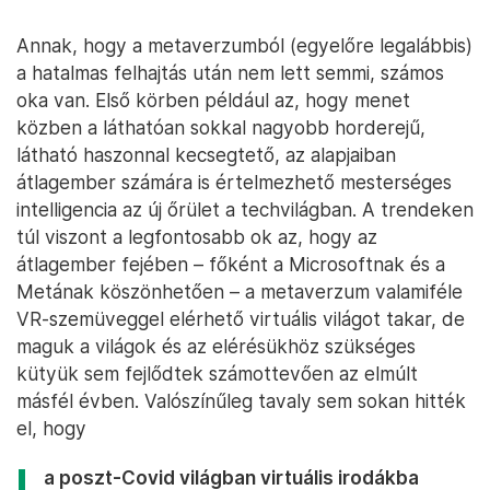
Annak, hogy a metaverzumból (egyelőre legalábbis)
a hatalmas felhajtás után nem lett semmi, számos
oka van. Első körben például az, hogy menet
közben a láthatóan sokkal nagyobb horderejű,
látható haszonnal kecsegtető, az alapjaiban
átlagember számára is értelmezhető mesterséges
intelligencia az új őrület a techvilágban. A trendeken
túl viszont a legfontosabb ok az, hogy az
átlagember fejében – főként a Microsoftnak és a
Metának köszönhetően – a metaverzum valamiféle
VR-szemüveggel elérhető virtuális világot takar, de
maguk a világok és az elérésükhöz szükséges
kütyük sem fejlődtek számottevően az elmúlt
másfél évben. Valószínűleg tavaly sem sokan hitték
el, hogy
a poszt-Covid világban virtuális irodákba