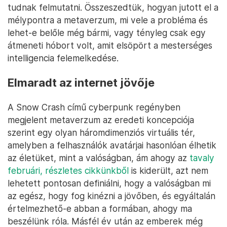
tudnak felmutatni. Összeszedtük, hogyan jutott el a
mélypontra a metaverzum, mi vele a probléma és
lehet-e belőle még bármi, vagy tényleg csak egy
átmeneti hóbort volt, amit elsöpört a mesterséges
intelligencia felemelkedése.
Elmaradt az internet jövője
A Snow Crash című cyberpunk regényben
megjelent metaverzum az eredeti koncepciója
szerint egy olyan háromdimenziós virtuális tér,
amelyben a felhasználók avatárjai hasonlóan élhetik
az életüket, mint a valóságban, ám ahogy az
tavaly
februári, részletes cikkünkből
is kiderült, azt nem
lehetett pontosan definiálni, hogy a valóságban mi
az egész, hogy fog kinézni a jövőben, és egyáltalán
értelmezhető-e abban a formában, ahogy ma
beszélünk róla. Másfél év után az emberek még