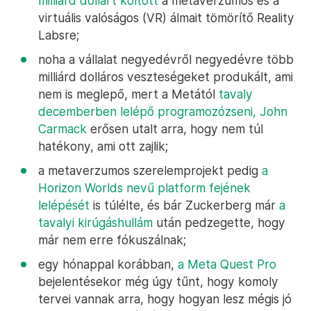
milliárd dollárt költött
a metaverzumos és a
virtuális valóságos (VR) álmait tömörítő Reality
Labsre;
noha a vállalat negyedévről negyedévre több
milliárd dolláros veszteségeket produkált, ami
nem is meglepő, mert a Metától
tavaly
decemberben lelépő programozózseni, John
Carmack
erősen utalt arra, hogy nem túl
hatékony, ami ott zajlik;
a metaverzumos szerelemprojekt pedig
a
Horizon Worlds nevű platform fejének
lelépését
is túlélte, és bár Zuckerberg már
a
tavalyi kirúgáshullám
után pedzegette, hogy
már nem erre fókuszálnak;
egy hónappal korábban,
a Meta Quest Pro
bejelentésekor még úgy tűnt, hogy komoly
tervei vannak arra, hogy hogyan lesz mégis jó