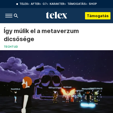
TELEX
AFTER
G7
KARAKTER
TÁMOGATÁS
SHOP
Támogatás
Így múlik el a metaverzum
dicsősége
TECHTUD