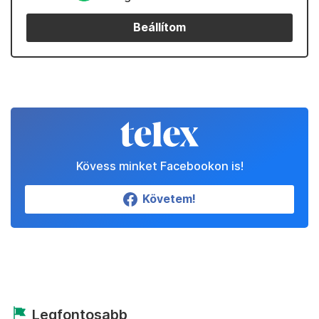
Beállítom
Kövess minket Facebookon is!
Követem!
Legfontosabb