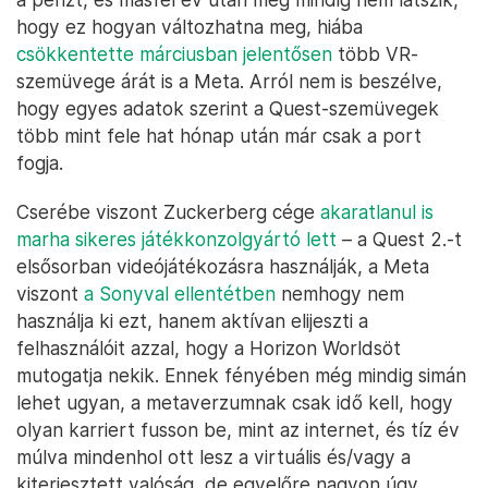
hogy ez hogyan változhatna meg, hiába
csökkentette márciusban jelentősen
több VR-
szemüvege árát is a Meta. Arról nem is beszélve,
hogy egyes adatok szerint a Quest-szemüvegek
több mint fele hat hónap után már csak a port
fogja.
Cserébe viszont Zuckerberg cége
akaratlanul is
marha sikeres játékkonzolgyártó lett
– a Quest 2.-t
elsősorban videójátékozásra használják, a Meta
viszont
a Sonyval ellentétben
nemhogy nem
használja ki ezt, hanem aktívan elijeszti a
felhasználóit azzal, hogy a Horizon Worldsöt
mutogatja nekik. Ennek fényében még mindig simán
lehet ugyan, a metaverzumnak csak idő kell, hogy
olyan karriert fusson be, mint az internet, és tíz év
múlva mindenhol ott lesz a virtuális és/vagy a
kiterjesztett valóság, de egyelőre nagyon úgy