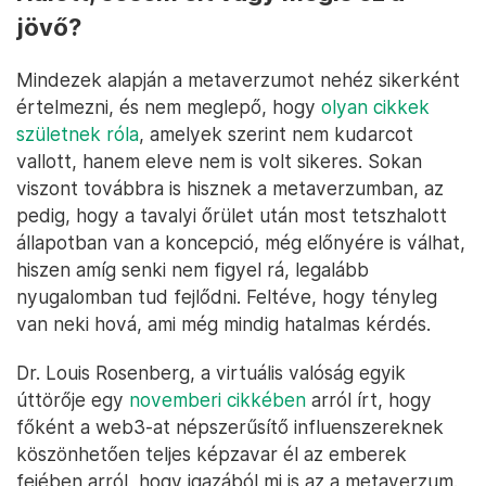
jövő?
Mindezek alapján a metaverzumot nehéz sikerként
értelmezni, és nem meglepő, hogy
olyan cikkek
születnek róla
, amelyek szerint nem kudarcot
vallott, hanem eleve nem is volt sikeres. Sokan
viszont továbbra is hisznek a metaverzumban, az
pedig, hogy a tavalyi őrület után most tetszhalott
állapotban van a koncepció, még előnyére is válhat,
hiszen amíg senki nem figyel rá, legalább
nyugalomban tud fejlődni. Feltéve, hogy tényleg
van neki hová, ami még mindig hatalmas kérdés.
Dr. Louis Rosenberg, a virtuális valóság egyik
úttörője egy
novemberi cikkében
arról írt, hogy
főként a web3-at népszerűsítő influenszereknek
köszönhetően teljes képzavar él az emberek
fejében arról, hogy igazából mi is az a metaverzum.