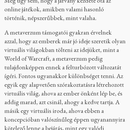
Még úgy sem, hogy a járvány kezdete óta az
online játékok, amikben valami hasonló
történik, népszerűbbek, mint valaha.
A metaverzum támogatói gyakran érvelnek
azzal, hogy az emberek már jó ideje szeretik olyan
virtuális világokban tölteni az idejüket, mint a
World of Warcraft, a metaverzum pedig
tulajdonképpen ennek a felturbózott változatát
ígéri. Fontos ugyanakkor különbséget tenni. Az
egyik egy alapvetően szórakoztatásra létrehozott
virtuális világ, ahova az ember önként lép be, és
addig marad, azt csinál, ahogy a kedve tartja. A
másik egy virtuális iroda, ahova ebben a
koncepcióban valószínűleg éppen ugyanannyira
kötelező lenne a bejárás, mint egy valódi