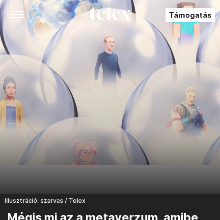
Támogatás
Illusztráció: szarvas / Telex
Mégis mi az a metaverzum, amibe