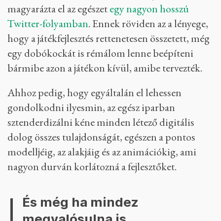
magyarázta el az egészet
egy nagyon hosszú
Twitter-folyamban
. Ennek röviden az a lényege,
hogy a játékfejlesztés rettenetesen összetett, még
egy dobókockát is rémálom lenne beépíteni
bármibe azon a játékon kívül, amibe tervezték.
Ahhoz pedig, hogy egyáltalán el lehessen
gondolkodni ilyesmin, az egész iparban
sztenderdizálni kéne minden létező digitális
dolog összes tulajdonságát, egészen a pontos
modelljéig, az alakjáig és az animációkig, ami
nagyon durván korlátozná a fejlesztőket.
És még ha mindez
megvalósulna is,