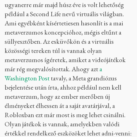
ugyanerre már majd húsz éve is volt lehetőség
például a Second Life nevű virtuális világban.
Ami egyébként kísértetiesen hasonlít is a mai
metaverzumos koncepcióhoz, mégis eltűnt a
süllyesztőben. Az esküvőkön és a virtuális
közösségi tereken túl is vannak olyan
metaverzumos ígéretek, amiket a videójátékok
már rég megvalósítottak. Ahogy azt
a
Washington Post
tavaly, a Meta grandiózus
bejelentése után írta, ahhoz például nem kell
metaverzum, hogy az ember merőben új
élményeket élhessen át a saját avatárjával, a
Robloxban ezt már most is meg lehet csinálni.
Olyan játékok is vannak, amelyekben valódi
értékkel rendelkező eszközöket lehet adni-venni: