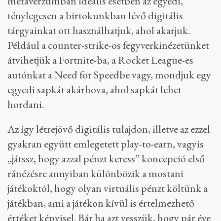
metaverzumban ideális esetben az egyedi,
ténylegesen a birtokunkban lévő digitális
tárgyainkat ott használhatjuk, ahol akarjuk.
Például a counter-strike-os fegyverkinézetünket
átvihetjük a Fortnite-ba, a Rocket League-es
autónkat a Need for Speedbe vagy, mondjuk egy
egyedi sapkát akárhova, ahol sapkát lehet
hordani.
Az így létrejövő digitális tulajdon, illetve az ezzel
gyakran együtt emlegetett play-to-earn, vagyis
„játssz, hogy azzal pénzt keress” koncepció első
ránézésre annyiban különbözik a mostani
játékoktól, hogy olyan virtuális pénzt költünk a
játékban, ami a játékon kívül is értelmezhető
értéket képvisel. Bár ha azt vesszük, hogy pár éve