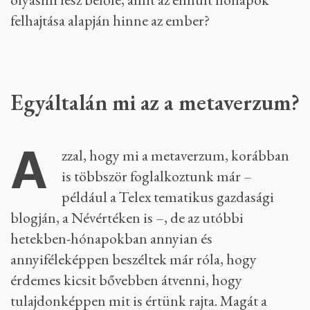
felhajtása alapján hinne az ember?
Egyáltalán mi az a metaverzum?
A
zzal, hogy mi a metaverzum, korábban
is többször foglalkoztunk már –
például a Telex tematikus gazdasági
blogján, a Névértéken is –, de az utóbbi
hetekben-hónapokban annyian és
annyiféleképpen beszéltek már róla, hogy
érdemes kicsit bővebben átvenni, hogy
tulajdonképpen mit is értünk rajta. Magát a