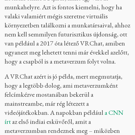
munkahelyre. Azt is fontos kiemelni, hogy ha
valaki valamiért mégis szeretne virtuális
környezetben találkozni a munkatársaival, ahhoz
nem kell semmilyen futurisztikus újdonság, ott
van például a 2017 óta létező VRChat, amiben
ugyanezt meg lehetett tenni már évekkel azelőtt,
hogy a csapból is a metaverzum folyt volna.
A VRChat azért is jó példa, mert megmutatja,
hogy a legtöbb dolog, ami metaverzumként
felcímkézve mostanában bekerül a
mainstreambe, már rég létezett a
videójátékokban. A napokban például
a CNN
írt
az első indiai esküvőről, amit a
metaverzumban rendeznek meg – miközben