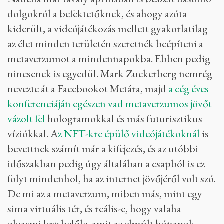
dolgokról a befektetőknek, és ahogy azóta
kiderült, a videójátékozás mellett gyakorlatilag
az élet minden területén szeretnék beépíteni a
metaverzumot a mindennapokba. Ebben pedig
nincsenek is egyedül. Mark Zuckerberg nemrég
nevezte át a Facebookot Metára, majd
a cég éves
konferenciáján egészen vad metaverzumos jövőt
vázolt fel
hologramokkal és más futurisztikus
víziókkal. A
z NFT-kre épülő videójátékoknál
is
bevettnek számít már a kifejezés, és az utóbbi
időszakban pedig úgy általában a csapból is ez
folyt mindenhol, ha az internet jövőjéről volt szó.
De mi az a metaverzum, miben más, mint egy
sima virtuális tér, és reális-e, hogy valaha
olyasmi lesz belőle, amit az elmúlt hónapok