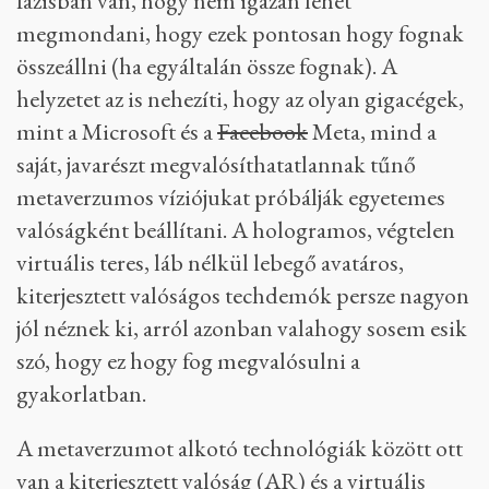
fázisban van, hogy nem igazán lehet
megmondani, hogy ezek pontosan hogy fognak
összeállni (ha egyáltalán össze fognak). A
helyzetet az is nehezíti, hogy az olyan gigacégek,
mint a Microsoft és a
Facebook
Meta, mind a
saját, javarészt megvalósíthatatlannak tűnő
metaverzumos víziójukat próbálják egyetemes
valóságként beállítani. A hologramos, végtelen
virtuális teres, láb nélkül lebegő avatáros,
kiterjesztett valóságos techdemók persze nagyon
jól néznek ki, arról azonban valahogy sosem esik
szó, hogy ez hogy fog megvalósulni a
gyakorlatban.
A metaverzumot alkotó technológiák között ott
van a kiterjesztett valóság (AR) és a virtuális