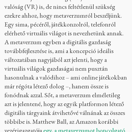
valóság (VR) is, de nincs feltétlenül szükség
ezekre ahhoz, hogy metaverzumról beszéljünk.
Egy sima, pécéről, játékkonzolról, telefonról
elérhető virtuális világot is nevezhetünk annak.
A metaverzum egyben a digitális gazdaság
továbbfejlesztése is, ami a koncepció ideális
változatában nagyjából azt jelenti, hogy a
virtuális világok gazdaságai nem pusztán
hasonulnak a valódihoz – ami online játékokban
már régóta létező dolog –, hanem össze is
fonódnak azzal. Sőt, a metaverzum elméletileg
azt is jelentené, hogy az egyik platformon létező
digitális tárgyaink átvihetővé válnának az összes
többibe is. Matthew Ball, az Amazon korábbi
vezérigazgatója
egy, a metaverzumot boncolgató