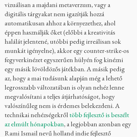
vizuálisan a majdani metaverzum, vagy a
digitális tárgyakat nem igazítják hozzá
automatikusan ahhoz a környezethez, ahol
éppen használják őket (előbbi a kreativitás
halálát jelentené, utóbbi pedig irreálisan sok
munkát igényelne), akkor egy counter-strike-os
fegyverkinézet egyszerűen hülyén fog kinézni
egy másik lövöldözős játékban. A másik pedig
az, hogy a mai tudásunk alapján még a lehető
legrosszabb változatában is olyan nehéz lenne
megvalósítani a teljes átjárhatóságot, hogy
valószínűleg nem is érdemes belekezdeni. A
technikai nehézségekről
több fejlesztő is beszélt
az elmúlt hónapokban
, a legjobban azonban egy
Rami Ismail nevű holland indie fejlesztő