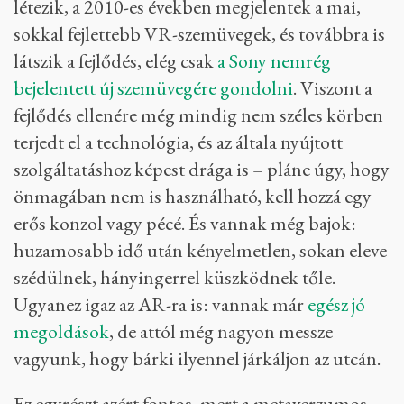
létezik, a 2010-es években megjelentek a mai,
sokkal fejlettebb VR-szemüvegek, és továbbra is
látszik a fejlődés, elég csak
a Sony nemrég
bejelentett új szemüvegére gondolni
. Viszont a
fejlődés ellenére még mindig nem széles körben
terjedt el a technológia, és az általa nyújtott
szolgáltatáshoz képest drága is – pláne úgy, hogy
önmagában nem is használható, kell hozzá egy
erős konzol vagy pécé. És vannak még bajok:
huzamosabb idő után kényelmetlen, sokan eleve
szédülnek, hányingerrel küszködnek tőle.
Ugyanez igaz az AR-ra is: vannak már
egész jó
megoldások
, de attól még nagyon messze
vagyunk, hogy bárki ilyennel járkáljon az utcán.
Ez egyrészt azért fontos, mert a metaverzumos