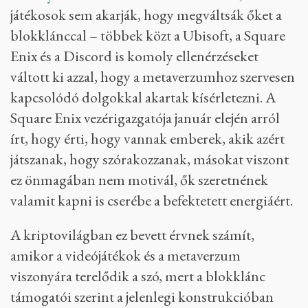
játékosok sem akarják, hogy megváltsák őket a
blokklánccal – többek közt a Ubisoft, a Square
Enix és a Discord is komoly ellenérzéseket
váltott ki azzal, hogy a metaverzumhoz szervesen
kapcsolódó dolgokkal akartak kísérletezni. A
Square Enix vezérigazgatója január elején arról
írt, hogy érti, hogy vannak emberek, akik azért
játszanak, hogy szórakozzanak, másokat viszont
ez önmagában nem motivál, ők szeretnének
valamit kapni is cserébe a befektetett energiáért.
A kriptovilágban ez bevett érvnek számít,
amikor a videójátékok és a metaverzum
viszonyára terelődik a szó, mert a blokklánc
támogatói szerint a jelenlegi konstrukcióban