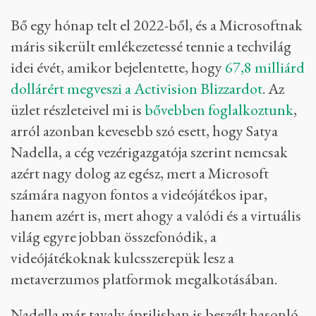
Bő egy hónap telt el 2022-ből, és a Microsoftnak
máris sikerült emlékezetessé tennie a techvilág
idei évét, amikor bejelentette, hogy
67,8 milliárd
dollárért megveszi a Activision Blizzardot
. Az
üzlet részleteivel mi is
bővebben foglalkoztunk
,
arról azonban kevesebb szó esett, hogy Satya
Nadella, a cég vezérigazgatója szerint nemcsak
azért nagy dolog az egész, mert a Microsoft
számára nagyon fontos a videójátékos ipar,
hanem azért is, mert ahogy a valódi és a virtuális
világ egyre jobban összefonódik, a
videójátékoknak kulcsszerepük lesz a
metaverzumos platformok megalkotásában.
Nadella már tavaly áprilisban is beszélt hasonló