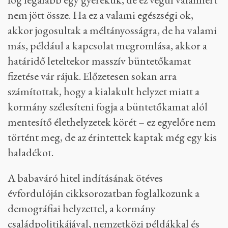
nem jött össze. Ha ez a valami egészségi ok,
akkor jogosultak a méltányosságra, de ha valami
más, például a kapcsolat megromlása, akkor a
határidő leteltekor masszív büntetőkamat
fizetése vár rájuk. Előzetesen sokan arra
számítottak, hogy a kialakult helyzet miatt a
kormány szélesíteni fogja a büntetőkamat alól
mentesítő élethelyzetek körét – ez egyelőre nem
történt meg, de az érintettek kaptak még egy kis
haladékot.
A babaváró hitel indításának ötéves
évfordulóján cikksorozatban foglalkozunk a
demográfiai helyzettel, a kormány
családpolitikájával, nemzetközi példákkal és