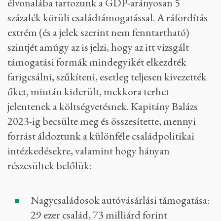
élvonalába tartozunk a GDP-arányosan 5
százalék körüli családtámogatással. A ráfordítás
extrém (és a jelek szerint nem fenntartható)
szintjét amúgy az is jelzi, hogy az itt vizsgált
támogatási formák mindegyikét elkezdték
farigcsálni, szűkíteni, esetleg teljesen kivezették
őket, miután kiderült, mekkora terhet
jelentenek a költségvetésnek. Kapitány Balázs
2023-ig becsülte meg és összesítette, mennyi
forrást áldoztunk a különféle családpolitikai
intézkedésekre, valamint hogy hányan
részesültek belőlük:
Nagycsaládosok autóvásárlási támogatása:
29 ezer család, 73 milliárd forint