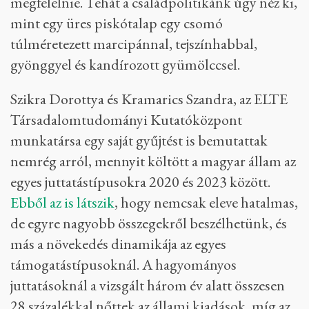
megfelelnie. Tehát a családpolitikánk úgy néz ki,
mint egy üres piskótalap egy csomó
túlméretezett marcipánnal, tejszínhabbal,
gyönggyel és kandírozott gyümölccsel.
Szikra Dorottya és Kramarics Szandra, az ELTE
Társadalomtudományi Kutatóközpont
munkatársa egy saját gyűjtést is bemutattak
nemrég arról, mennyit költött a magyar állam az
egyes juttatástípusokra 2020 és 2023 között.
Ebből az is látszik
, hogy nemcsak eleve hatalmas,
de egyre nagyobb összegekről beszélhetünk, és
más a növekedés dinamikája az egyes
támogatástípusoknál. A hagyományos
juttatásoknál a vizsgált három év alatt összesen
28 százalékkal nőttek az állami kiadások, míg az