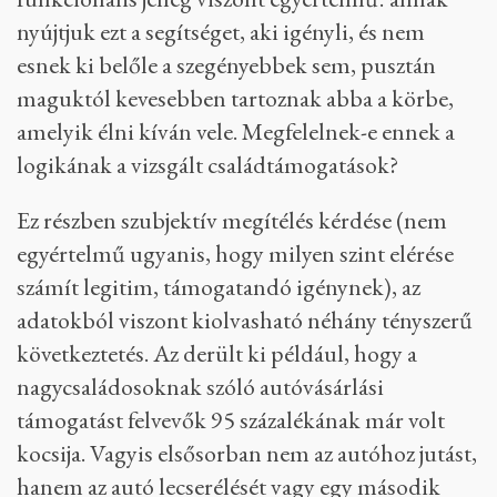
nyújtjuk ezt a segítséget, aki igényli, és nem
esnek ki belőle a szegényebbek sem, pusztán
maguktól kevesebben tartoznak abba a körbe,
amelyik élni kíván vele. Megfelelnek-e ennek a
logikának a vizsgált családtámogatások?
Ez részben szubjektív megítélés kérdése (nem
egyértelmű ugyanis, hogy milyen szint elérése
számít legitim, támogatandó igénynek), az
adatokból viszont kiolvasható néhány tényszerű
következtetés. Az derült ki például, hogy a
nagycsaládosoknak szóló autóvásárlási
támogatást felvevők 95 százalékának már volt
kocsija. Vagyis elsősorban nem az autóhoz jutást,
hanem az autó lecserélését vagy egy második