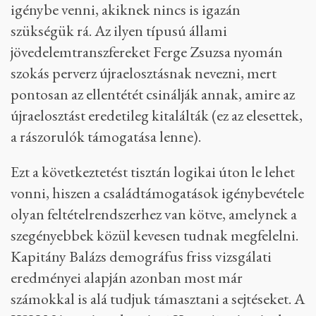
igénybe venni, akiknek nincs is igazán
szükségük rá. Az ilyen típusú állami
jövedelemtranszfereket Ferge Zsuzsa nyomán
szokás perverz újraelosztásnak nevezni, mert
pontosan az ellentétét csinálják annak, amire az
újraelosztást eredetileg kitalálták (ez az elesettek,
a rászorulók támogatása lenne).
Ezt a következtetést tisztán logikai úton le lehet
vonni, hiszen a családtámogatások igénybevétele
olyan feltételrendszerhez van kötve, amelynek a
szegényebbek közül kevesen tudnak megfelelni.
Kapitány Balázs demográfus friss vizsgálati
eredményei alapján azonban most már
számokkal is alá tudjuk támasztani a sejtéseket. A