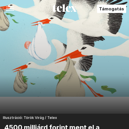
Támogatás
Illusztráció: Török Virág / Telex
4500 milliárd forint ment el a