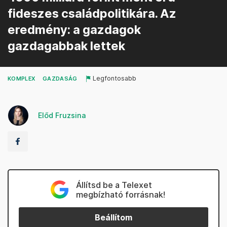
fideszes családpolitikára. Az
eredmény: a gazdagok
gazdagabbak lettek
Legfontosabb
KOMPLEX
GAZDASÁG
Előd Fruzsina
Állítsd be a Telexet
megbízható forrásnak!
Beállítom