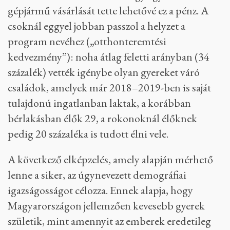
gépjármű vásárlását tette lehetővé ez a pénz. A
csoknál eggyel jobban passzol a helyzet a
program nevéhez („otthonteremtési
kedvezmény”): noha átlag feletti arányban (34
százalék) vették igénybe olyan gyereket váró
családok, amelyek már 2018–2019-ben is saját
tulajdonú ingatlanban laktak, a korábban
bérlakásban élők 29, a rokonoknál élőknek
pedig 20 százaléka is tudott élni vele.
A következő elképzelés, amely alapján mérhető
lenne a siker, az úgynevezett demográfiai
igazságosságot célozza. Ennek alapja, hogy
Magyarországon jellemzően kevesebb gyerek
születik, mint amennyit az emberek eredetileg