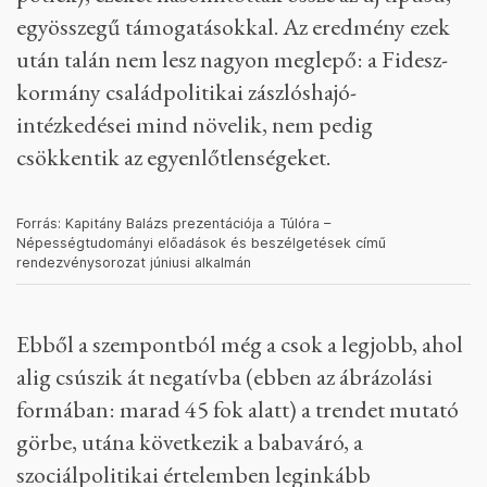
egyösszegű támogatásokkal. Az eredmény ezek
után talán nem lesz nagyon meglepő: a Fidesz-
kormány családpolitikai zászlóshajó-
intézkedései mind növelik, nem pedig
csökkentik az egyenlőtlenségeket.
Forrás: Kapitány Balázs prezentációja a Túlóra –
Népességtudományi előadások és beszélgetések című
rendezvénysorozat júniusi alkalmán
Ebből a szempontból még a csok a legjobb, ahol
alig csúszik át negatívba (ebben az ábrázolási
formában: marad 45 fok alatt) a trendet mutató
görbe, utána következik a babaváró, a
szociálpolitikai értelemben leginkább