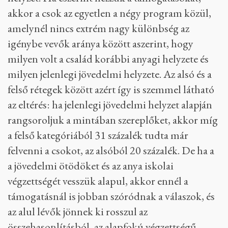
akkor a csok az egyetlen a négy program közül,
amelynél nincs extrém nagy különbség az
igénybe vevők aránya között aszerint, hogy
milyen volt a család korábbi anyagi helyzete és
milyen jelenlegi jövedelmi helyzete. Az alsó és a
felső rétegek között azért így is szemmel látható
az eltérés: ha jelenlegi jövedelmi helyzet alapján
rangsoroljuk a mintában szereplőket, akkor míg
a felső kategóriából 31 százalék tudta már
felvenni a csokot, az alsóból 20 százalék. De ha a
a jövedelmi ötödöket és az anya iskolai
végzettségét vesszük alapul, akkor ennél a
támogatásnál is jobban szóródnak a válaszok, és
az alul lévők jönnek ki rosszul az
összehasonlításból, az alapfokú végzettségű