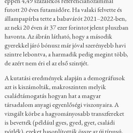
éppen 4,49 százalékos referenciahozammal
futott 20 éves futamidőre. Ha valaki felvette és
állampapírba tette a babavárót 2021–2022-ben,
az neki 20 éven át 37 ezer forintot jelent pluszban
havonta. Az ábrán látható, hogy a második
gyerekkel járó bónusz már jóval szerényebb havi
szintre lebontva, a harmadik pedig megint több,
de azért nem éri el az első szintjét.
A kutatási eredmények alapján a demográfusok
azt is kiszámolták, makroszinten melyik
családtámogatás hogyan hat a magyar
társadalom anyagi egyenlőségi viszonyaira. A
vizsgált körbe a hagyományosabb transzfereket
is bevették (például gyes, gyed, gyet, családi
pótlék), ezeket hasonlították össze az új típusú,