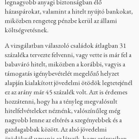
legnagyobb anyagi biztonságban élő
házaspárokat, valamint a hitelt nyújtó bankokat,
miközben rengeteg pénzbe kerül az állami
költségvetésnek.
A vizsgálatban válaszoló családok átlagban 31
százaléka tervezte felvenni, vagy vette is már fel a
babaváró hitelt, miközben a korábbi, vagyis a
támogatás igénybevételét megelőző helyzet
alapján kialakított jövedelmi ötödök legtetejénél
ez az arány már 45 százalék volt. Azt is érdemes
hozzátenni, hogy ha a tényleg megvalósult
hitelfelvételeket néznénk, valószínűleg még
nagyobb lenne az eltérés a szegényebbek és a
gazdagabbak között. Az alsó jövedelmi
ötödöknél ugyanis az látszik, hogy arányaiban