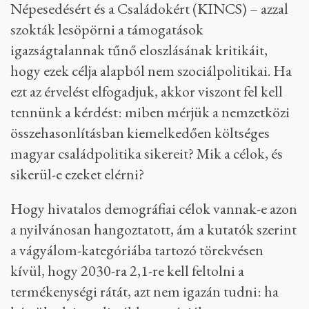
Népesedésért és a Családokért (KINCS) – azzal
szokták lesöpörni a támogatások
igazságtalannak tűnő eloszlásának kritikáit,
hogy ezek célja alapból nem szociálpolitikai. Ha
ezt az érvelést elfogadjuk, akkor viszont fel kell
tennünk a kérdést: miben mérjük a nemzetközi
összehasonlításban kiemelkedően költséges
magyar családpolitika sikereit? Mik a célok, és
sikerül-e ezeket elérni?
Hogy hivatalos demográfiai célok vannak-e azon
a nyilvánosan hangoztatott, ám a kutatók szerint
a vágyálom-kategóriába tartozó törekvésen
kívül, hogy 2030-ra 2,1-re kell feltolni a
termékenységi rátát, azt nem igazán tudni: ha