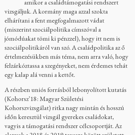
amikor a családtámogatási rendszert
vizsgáljuk. A kormány maga azzal szokta
elhárítani a fent megfogalmazott vádat
(miszerint szociálpolitika címszóval a
jómódúakat tömi ki pénzzel), hogy itt nem is
szociálpolitikáról van szó. A családpolitika az ő
értelmezésükben más téma, nem arra való, hogy
felzárkóztassa a szegényeket, nem érdemes tehát
egy kalap alá venni a kettőt.
A részben uniós forrásból lebonyolított kutatás
(Kohorsz’18: Magyar Születési
Kohorszvizsgálat) ritka nagy mintán és hosszú
időn keresztül vizsgál gyerekes családokat,
vagyis a támogatási rendszer célcsoportját. Az
alanyok a 2018 és 2019 tavasza között született