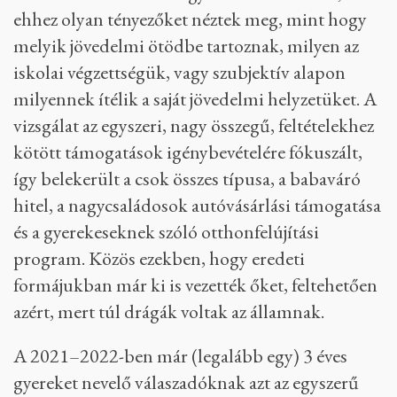
ehhez olyan tényezőket néztek meg, mint hogy
melyik jövedelmi ötödbe tartoznak, milyen az
iskolai végzettségük, vagy szubjektív alapon
milyennek ítélik a saját jövedelmi helyzetüket. A
vizsgálat az egyszeri, nagy összegű, feltételekhez
kötött támogatások igénybevételére fókuszált,
így belekerült a csok összes típusa, a babaváró
hitel, a nagycsaládosok autóvásárlási támogatása
és a gyerekeseknek szóló otthonfelújítási
program. Közös ezekben, hogy eredeti
formájukban már ki is vezették őket, feltehetően
azért, mert túl drágák voltak az államnak.
A 2021–2022-ben már (legalább egy) 3 éves
gyereket nevelő válaszadóknak azt az egyszerű