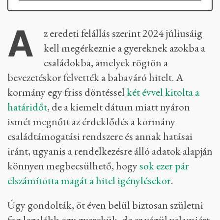
A
z eredeti felállás szerint 2024 júliusáig
kell megérkeznie a gyereknek azokba a
családokba, amelyek rögtön a
bevezetéskor felvették a babaváró hitelt. A
kormány egy friss döntéssel
két évvel kitolta a
határidőt
, de a kiemelt dátum miatt nyáron
ismét megnőtt az érdeklődés a kormány
családtámogatási rendszere és annak hatásai
iránt, ugyanis a rendelkezésre álló adatok alapján
könnyen megbecsülhető, hogy
sok ezer pár
elszámította magát a hitel igénylésekor
.
Úgy gondolták, öt éven belül biztosan születni
fog legalább egy gyerekük, de ez végül valamiért