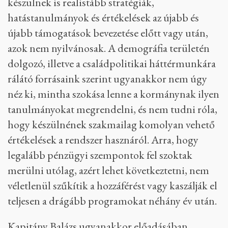
készülnek is realistább stratégiák,
hatástanulmányok és értékelések az újabb és
újabb támogatások bevezetése előtt vagy után,
azok nem nyilvánosak. A demográfia területén
dolgozó, illetve a családpolitikai háttérmunkára
rálátó forrásaink szerint ugyanakkor nem úgy
néz ki, mintha szokása lenne a kormánynak ilyen
tanulmányokat megrendelni, és nem tudni róla,
hogy készülnének szakmailag komolyan vehető
értékelések a rendszer hasznáról. Arra, hogy
legalább pénzügyi szempontok fel szoktak
merülni utólag, azért lehet következtetni, nem
véletlenül szűkítik a hozzáférést vagy kaszálják el
teljesen a drágább programokat néhány év után.
Kapitány Balázs ugyanakkor előadásában