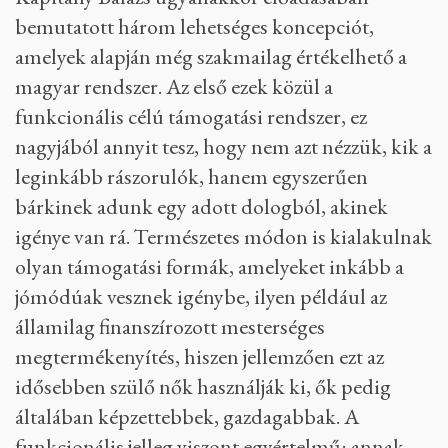
bemutatott három lehetséges koncepciót,
amelyek alapján még szakmailag értékelhető a
magyar rendszer. Az első ezek közül a
funkcionális célú támogatási rendszer, ez
nagyjából annyit tesz, hogy nem azt nézzük, kik a
leginkább rászorulók, hanem egyszerűen
bárkinek adunk egy adott dologból, akinek
igénye van rá. Természetes módon is kialakulnak
olyan támogatási formák, amelyeket inkább a
jómódúak vesznek igénybe, ilyen például az
államilag finanszírozott mesterséges
megtermékenyítés, hiszen jellemzően ezt az
idősebben szülő nők használják ki, ők pedig
általában képzettebbek, gazdagabbak. A
funkcionális jelleg viszont egyértelmű: annak