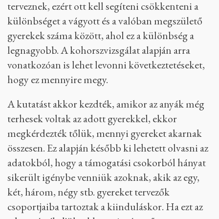
terveznek, ezért ott kell segíteni csökkenteni a
különbséget a vágyott és a valóban megszülető
gyerekek száma között, ahol ez a különbség a
legnagyobb. A kohorszvizsgálat alapján arra
vonatkozóan is lehet levonni következtetéseket,
hogy ez mennyire megy.
A kutatást akkor kezdték, amikor az anyák még
terhesek voltak az adott gyerekkel, ekkor
megkérdezték tőlük, mennyi gyereket akarnak
összesen. Ez alapján később ki lehetett olvasni az
adatokból, hogy a támogatási csokorból hányat
sikerült igénybe venniük azoknak, akik az egy,
két, három, négy stb. gyereket tervezők
csoportjaiba tartoztak a kiinduláskor. Ha ezt az