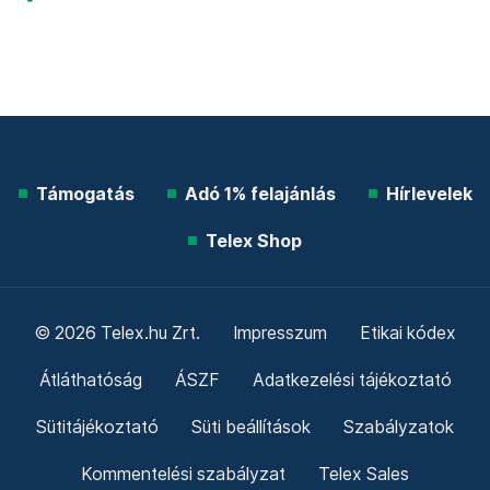
Támogatás
Adó 1% felajánlás
Hírlevelek
Telex Shop
© 2026 Telex.hu Zrt.
Impresszum
Etikai kódex
Átláthatóság
ÁSZF
Adatkezelési tájékoztató
Sütitájékoztató
Süti beállítások
Szabályzatok
Kommentelési szabályzat
Telex Sales