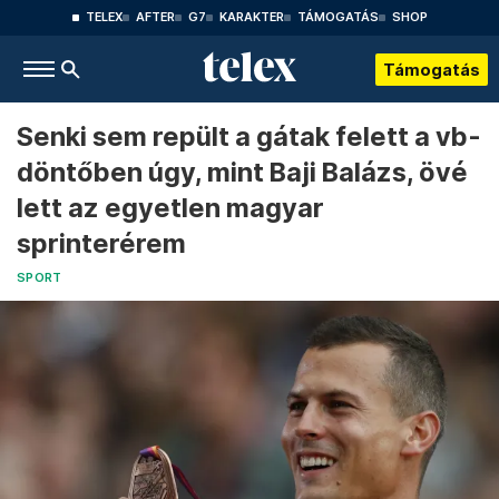
TELEX
AFTER
G7
KARAKTER
TÁMOGATÁS
SHOP
Támogatás
Senki sem repült a gátak felett a vb-
döntőben úgy, mint Baji Balázs, övé
lett az egyetlen magyar
sprinterérem
SPORT