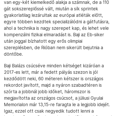
van egy-két kiemelkedő alakja a számnak, de a 110
gát sokszereplőssé vált, miután a sík sprintek
gyakorlatilag lezárultak az európai atléták előtt,
egyre többen kezdtek specializálódni a gátfutásra,
ahol a technika is nagy szerepet kap, és lehet vele
kompenzálni fizikai elmaradást is. Baji az Eb-siker
után joggal bízhatott egy erős olimpiai
szereplésben, de Rióban nem sikerült bejutnia a
döntőbe.
Baji Balázs csúcséve minden kétséget kizáróan a
2017-es lett, már a fedett pályás szezon is jól
kezdődött neki, 60 méteren kétszer is országos
rekordot javított, majd a nyáron szabadtéren is
szórta a jobbnál jobb időket, háromszor is
megjavította az országos csúcsot, a júliusi Gyulai
Memorialon már 13,15-re faragta le a legjobb idejét.
Igaz, ezzel ott csak negyedik tudott lenni a