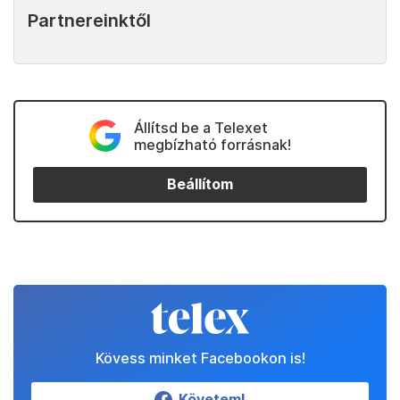
Partnereinktől
Állítsd be a Telexet
megbízható forrásnak!
Beállítom
Kövess minket Facebookon is!
Követem!