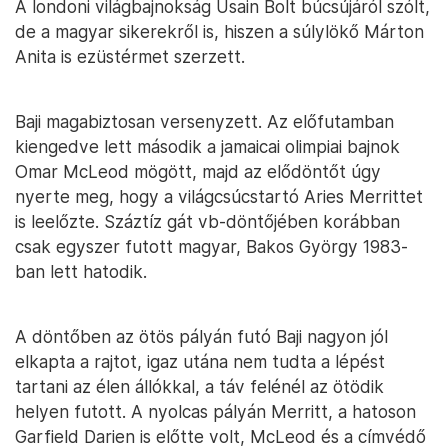
A londoni világbajnokság Usain Bolt búcsújáról szólt,
de a magyar sikerekről is, hiszen a súlylökő Márton
Anita is ezüstérmet szerzett.
Baji magabiztosan versenyzett. Az előfutamban
kiengedve lett második a jamaicai olimpiai bajnok
Omar McLeod mögött, majd az elődöntőt úgy
nyerte meg, hogy a világcsúcstartó Aries Merrittet
is leelőzte. Száztíz gát vb-döntőjében korábban
csak egyszer futott magyar, Bakos György 1983-
ban lett hatodik.
A döntőben az ötös pályán futó Baji nagyon jól
elkapta a rajtot, igaz utána nem tudta a lépést
tartani az élen állókkal, a táv felénél az ötödik
helyen futott. A nyolcas pályán Merritt, a hatoson
Garfield Darien is előtte volt, McLeod és a címvédő