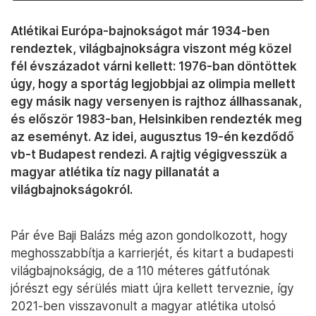
Atlétikai Európa-bajnokságot már 1934-ben
rendeztek, világbajnokságra viszont még közel
fél évszázadot várni kellett: 1976-ban döntöttek
úgy, hogy a sportág legjobbjai az olimpia mellett
egy másik nagy versenyen is rajthoz állhassanak,
és először 1983-ban, Helsinkiben rendezték meg
az eseményt. Az idei, augusztus 19-én kezdődő
vb-t Budapest rendezi. A rajtig végigvesszük a
magyar atlétika tíz nagy pillanatát a
világbajnokságokról.
Pár éve Baji Balázs még azon gondolkozott, hogy
meghosszabbítja a karrierjét, és kitart a budapesti
világbajnokságig, de a 110 méteres gátfutónak
jórészt egy sérülés miatt újra kellett terveznie, így
2021-ben visszavonult a magyar atlétika utolsó