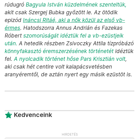
rúdugró
Bagyula István küzdelmének szenteltük,
akit csak Szergej Bubka győzött le. Az ötödik
epizód
Ináncsi Ritáé, aki a nők közül az első vb-
érmes
. Hatodszorra Annus Andrián és Fazekas
Róbert
szomorúságát idéztük fel a vb-ezüstjeik
után.
A hetedik részben Zsivoczky Attila tízpróbázó
könnyfakasztó éremszerzésének történetét
idéztük
fel.
A nyolcadik történet hőse Pars Krisztián volt
,
aki csak hét centire volt kalapácsvetésben
aranyéremtől, de aztán nyert egy másik ezüstöt is.
Kedvenceink