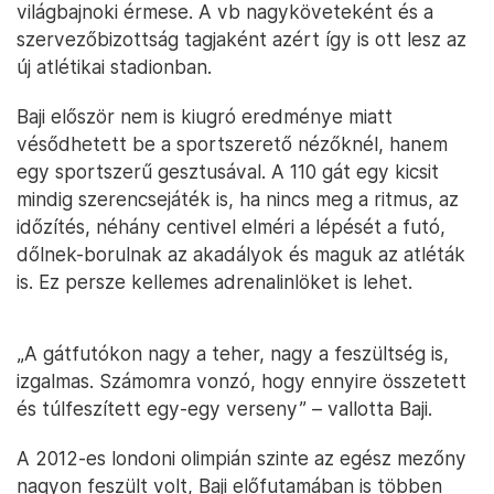
világbajnoki érmese. A vb nagyköveteként és a
szervezőbizottság tagjaként azért így is ott lesz az
új atlétikai stadionban.
Baji először nem is kiugró eredménye miatt
vésődhetett be a sportszerető nézőknél, hanem
egy sportszerű gesztusával. A 110 gát egy kicsit
mindig szerencsejáték is, ha nincs meg a ritmus, az
időzítés, néhány centivel elméri a lépését a futó,
dőlnek-borulnak az akadályok és maguk az atléták
is. Ez persze kellemes adrenalinlöket is lehet.
„A gátfutókon nagy a teher, nagy a feszültség is,
izgalmas. Számomra vonzó, hogy ennyire összetett
és túlfeszített egy-egy verseny” – vallotta Baji.
A 2012-es londoni olimpián szinte az egész mezőny
nagyon feszült volt, Baji előfutamában is többen