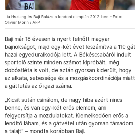
Liu Hsziang és Baji Balázs a londoni olimpián 2012-ben – Fotó:
Olivier Morin / AFP
Baji már 18 évesen is nyert felnőtt magyar
bajnokságot, majd egy-két évet leszámítva a 110 gát
hazai egyeduralkodója lett. A Békéscsabáról indult
sportoló szinte minden számot kipróbált, még
dobóatléta is volt, de aztán gyorsan kiderült, hogy
az alkata, sebessége és a mozgáskoordinációja miatt
a gátfutás az ő igazi száma.
„Kicsit sután csinálom, de nagy hiba azért nincs
benne, és van egy-két erős elemem, ami
felgyorsítja a mozdulatokat. Kiemelkedően erős a
lendítő lábam, és a gátvétel után gyorsan támadom
a talajt” – mondta korábban Baji.