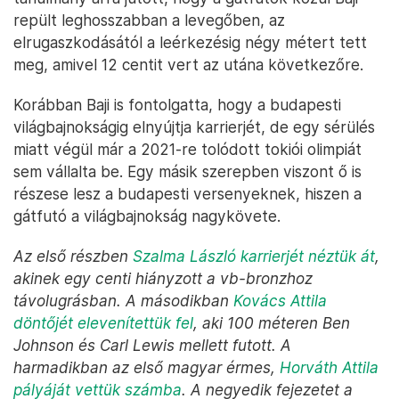
repült leghosszabban a levegőben, az
elrugaszkodásától a leérkezésig négy métert tett
meg, amivel 12 centit vert az utána következőre.
Korábban Baji is fontolgatta, hogy a budapesti
világbajnokságig elnyújtja karrierjét, de egy sérülés
miatt végül már a 2021-re tolódott tokiói olimpiát
sem vállalta be. Egy másik szerepben viszont ő is
részese lesz a budapesti versenyeknek, hiszen a
gátfutó a világbajnokság nagykövete.
Az első részben
Szalma László karrierjét néztük át
,
akinek egy centi hiányzott a vb-bronzhoz
távolugrásban. A másodikban
Kovács Attila
döntőjét elevenítettük fel
, aki 100 méteren Ben
Johnson és Carl Lewis mellett futott. A
harmadikban az első magyar érmes,
Horváth Attila
pályáját vettük számba
. A negyedik fejezetet a