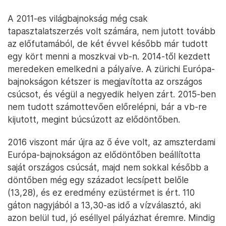
A 2011-es világbajnokság még csak
tapasztalatszerzés volt számára, nem jutott tovább
az előfutamából, de két évvel később már tudott
egy kört menni a moszkvai vb-n. 2014-től kezdett
meredeken emelkedni a pályaíve. A zürichi Európa-
bajnokságon kétszer is megjavította az országos
csúcsot, és végül a negyedik helyen zárt. 2015-ben
nem tudott számottevően előrelépni, bár a vb-re
kijutott, megint búcsúzott az elődöntőben.
2016 viszont már újra az ő éve volt, az amszterdami
Európa-bajnokságon az elődöntőben beállította
saját országos csúcsát, majd nem sokkal később a
döntőben még egy századot lecsípett belőle
(13,28), és ez eredmény ezüstérmet is ért. 110
gáton nagyjából a 13,30-as idő a vízválasztó, aki
azon belül tud, jó eséllyel pályázhat éremre. Mindig