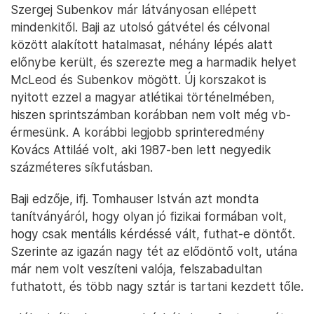
Szergej Subenkov már látványosan ellépett
mindenkitől. Baji az utolsó gátvétel és célvonal
között alakított hatalmasat, néhány lépés alatt
előnybe került, és szerezte meg a harmadik helyet
McLeod és Subenkov mögött. Új korszakot is
nyitott ezzel a magyar atlétikai történelmében,
hiszen sprintszámban korábban nem volt még vb-
érmesünk. A korábbi legjobb sprinteredmény
Kovács Attiláé volt, aki 1987-ben lett negyedik
százméteres síkfutásban.
Baji edzője, ifj. Tomhauser István azt mondta
tanítványáról, hogy olyan jó fizikai formában volt,
hogy csak mentális kérdéssé vált, futhat-e döntőt.
Szerinte az igazán nagy tét az elődöntő volt, utána
már nem volt veszíteni valója, felszabadultan
futhatott, és több nagy sztár is tartani kezdett tőle.