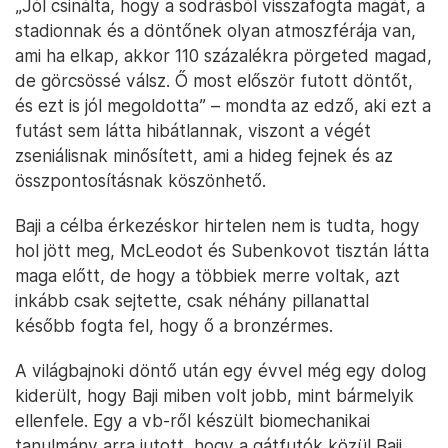
„Jól csinálta, hogy a sodrásból visszafogta magát, a
stadionnak és a döntőnek olyan atmoszférája van,
ami ha elkap, akkor 110 százalékra pörgeted magad,
de görcsössé válsz. Ő most először futott döntőt,
és ezt is jól megoldotta” – mondta az edző, aki ezt a
futást sem látta hibátlannak, viszont a végét
zseniálisnak minősített, ami a hideg fejnek és az
összpontosításnak köszönhető.
Baji a célba érkezéskor hirtelen nem is tudta, hogy
hol jött meg, McLeodot és Subenkovot tisztán látta
maga előtt, de hogy a többiek merre voltak, azt
inkább csak sejtette, csak néhány pillanattal
később fogta fel, hogy ő a bronzérmes.
A világbajnoki döntő után egy évvel még egy dolog
kiderült, hogy Baji miben volt jobb, mint bármelyik
ellenfele. Egy a vb-ről készült biomechanikai
tanulmány arra jutott, hogy a gátfutók közül Baji