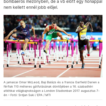
bombaerős mezőnyben, de a vb előtt egy hónappal
nem kellett ennél jobb előjel.
A jamaicai Omar McLeod, Baji Balázs és a francia Garfield Darien a
férfiak 110 méteres gátfutásának döntőjében a 16. szabadtéri
atlétikai világbajnokságon a London Stadionban 2017. augusztus 7-
én – Fotó: Srdjan Suki / EPA / MTI