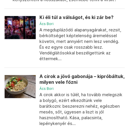
Ki éli túl a válságot, és ki zár be?
Ács Bori
A megduplázódó alapanyagárakat, rezsit,
bérköltséget képtelenség áremeléssel
követni, mert annyiért nem lesz vendég.
És ez egyre csak rosszabb lesz.
Vendéglátósokkal beszélgettünk az
éttermek...
A cirok a jövő gabonája – kipróbáltuk,
milyen vele főzni
Ács Bori
A cirok akkor is túlél, ha tovább melegszik
a bolygó, ezért elkezdtünk vele
barátkozni: beszerezni nehéz, egészben
mesés, sőt, ügyesen a liszt is jól
hasznosítható. Kása, palacsinta,
lepénykenyér és...