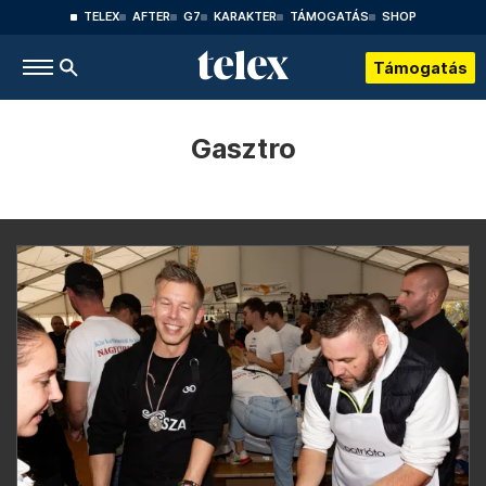
TELEX
AFTER
G7
KARAKTER
TÁMOGATÁS
SHOP
Támogatás
Gasztro