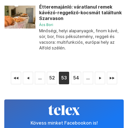
Étteremajánló: váratlanul remek
kávézó-reggeliző-kocsmát találtunk
Szarvason
Ács Bori
Minőségi, helyi alapanyagok, finom kávé,
sör, bor, friss péksütemény, reggeli és
vacsora: multifunkciós, európai hely az
Alföld szélén.
...
52
53
54
...
◄◄
◄
►
►►
Kövess minket Facebookon is!