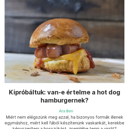
Kipróbáltuk: van-e értelme a hot dog
hamburgernek?
Ács Bori
Miért nem elégszünk meg azzal, ha bizonyos formák illenek
egymáshoz, miért kell fából készítenünk vaskarikát, kerekbe
kényszeríteni a hosszúkást, zsemlébe tenni a virslit?