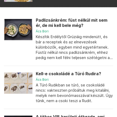
Padlizsánkrém: füst nélkül mit sem
ér, de mi kell bele még?
Ács Bori
Készítik Erdélytől Grúziáig mindenütt, és
bár a receptek és az elnevezések
különbözők, egyben mind egyetértenek.
Füstíz nélkül nincs padlizsánkrém, ehhez
pedig nem kell félni teljesen szétégetni a...
Kell-e csokoládé a Túró Rudira?
Ács Bori
A Túró Rudikban se túró, se csokoládé
nincs: vakteszten próbáltuk meg kitalálni,
melyik nem bevonómasszával készült. Úgy
tűnik, nem a csoki teszi a Rudit.
A titkos VIII. kerületi étkezde, ami