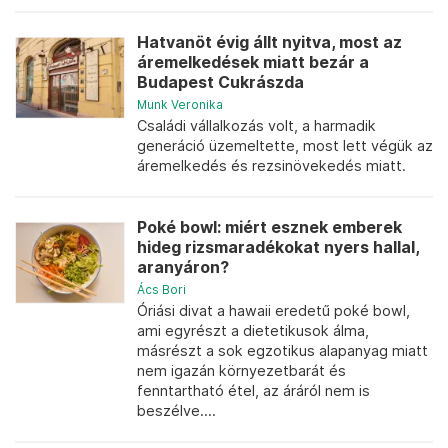
Hatvanöt évig állt nyitva, most az
áremelkedések miatt bezár a
Budapest Cukrászda
Munk Veronika
Családi vállalkozás volt, a harmadik
generáció üzemeltette, most lett végük az
áremelkedés és rezsinövekedés miatt.
Poké bowl: miért esznek emberek
hideg rizsmaradékokat nyers hallal,
aranyáron?
Ács Bori
Óriási divat a hawaii eredetű poké bowl,
ami egyrészt a dietetikusok álma,
másrészt a sok egzotikus alapanyag miatt
nem igazán környezetbarát és
fenntartható étel, az áráról nem is
beszélve....