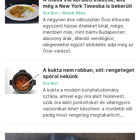
még a New York Timesba is bekerült
Ács Bori
–
Molnár Réka
A negyven éve változatlan Öcsi étkezde
egyszerű házias ételeket kínál, mégis
merőben más, mint bármi Budapesten:
alacsony árak, állandó vendégkör,
idegenekkel együtt ebédelés adja meg az
Öcsi-varázst.
A kukta nem robban, sőt: rengeteget
spórol nekünk
Ács Bori
A kukta a modern konyhatudomány
sztárja, amivel egy óra alatt húslevest,
szűk óra alatt pörköltöket és villámgyors
vacsorákat lehet készíteni: a rövidebb idő
pedig most rengeteg megtakarított...