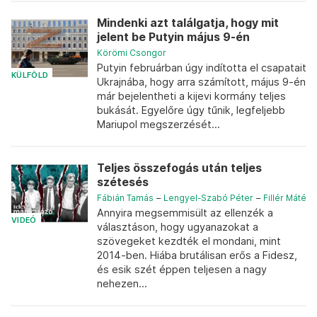
Mindenki azt találgatja, hogy mit
jelent be Putyin május 9-én
Körömi Csongor
Putyin februárban úgy indította el csapatait
KÜLFÖLD
Ukrajnába, hogy arra számított, május 9-én
már bejelentheti a kijevi kormány teljes
bukását. Egyelőre úgy tűnik, legfeljebb
Mariupol megszerzését...
Teljes összefogás után teljes
szétesés
Fábián Tamás
–
Lengyel-Szabó Péter
–
Fillér Máté
Annyira megsemmisült az ellenzék a
VIDEÓ
választáson, hogy ugyanazokat a
szövegeket kezdték el mondani, mint
2014-ben. Hiába brutálisan erős a Fidesz,
és esik szét éppen teljesen a nagy
nehezen...