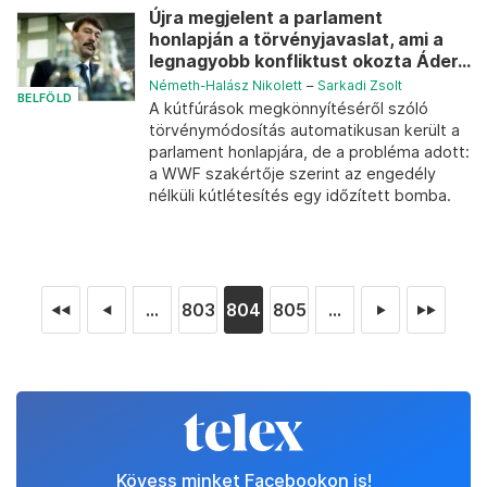
Újra megjelent a parlament
honlapján a törvényjavaslat, ami a
legnagyobb konfliktust okozta Áder...
Németh-Halász Nikolett
–
Sarkadi Zsolt
BELFÖLD
A kútfúrások megkönnyítéséről szóló
törvénymódosítás automatikusan került a
parlament honlapjára, de a probléma adott:
a WWF szakértője szerint az engedély
nélküli kútlétesítés egy időzített bomba.
...
803
804
805
...
◄◄
◄
►
►►
Kövess minket Facebookon is!