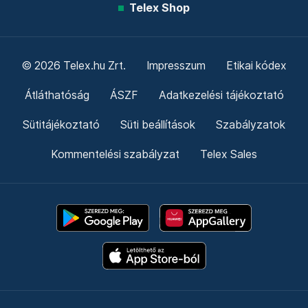
Telex Shop
© 2026 Telex.hu Zrt.
Impresszum
Etikai kódex
Átláthatóság
ÁSZF
Adatkezelési tájékoztató
Sütitájékoztató
Süti beállítások
Szabályzatok
Kommentelési szabályzat
Telex Sales