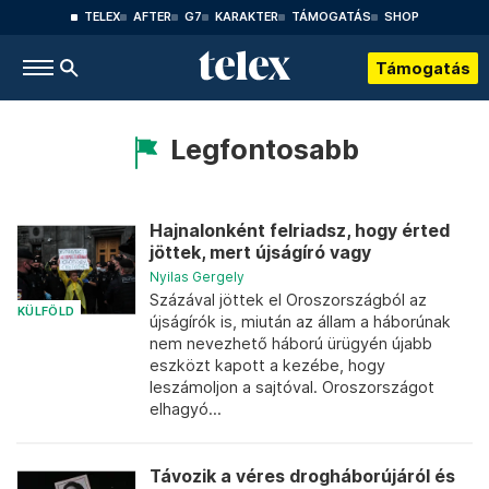
TELEX
AFTER
G7
KARAKTER
TÁMOGATÁS
SHOP
Támogatás
Legfontosabb
Hajnalonként felriadsz, hogy érted
jöttek, mert újságíró vagy
Nyilas Gergely
Százával jöttek el Oroszországból az
KÜLFÖLD
újságírók is, miután az állam a háborúnak
nem nevezhető háború ürügyén újabb
eszközt kapott a kezébe, hogy
leszámoljon a sajtóval. Oroszországot
elhagyó...
Távozik a véres drogháborújáról és