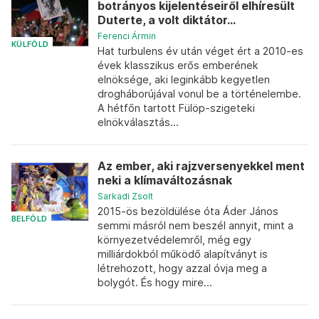
botrányos kijelentéseiről elhíresült
Duterte, a volt diktátor...
Ferenci Ármin
KÜLFÖLD
Hat turbulens év után véget ért a 2010-es
évek klasszikus erős emberének
elnöksége, aki leginkább kegyetlen
drogháborújával vonul be a történelembe.
A hétfőn tartott Fülöp-szigeteki
elnökválasztás...
Az ember, aki rajzversenyekkel ment
neki a klímaváltozásnak
Sarkadi Zsolt
2015-ös bezöldülése óta Áder János
BELFÖLD
semmi másról nem beszél annyit, mint a
környezetvédelemről, még egy
milliárdokból működő alapítványt is
létrehozott, hogy azzal óvja meg a
bolygót. És hogy mire...