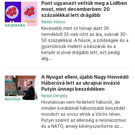
Pont ugyanazt vettük meg a Lidlben
most, mint decemberben: 20
százalékkal lett drágább
Weiler Vilmos
GAZDASÁG
Kevesebb mint öt hónap alatt 39
termékből 32-nek nőtt az ára, soknak 30-
50 százalékkal. A húsok, a zöldségek és a
gyümölcsök mellett a készáruk és a
kenyér is jóval drágább lett, ezt pedig
alig...
A Nyugat elleni, újabb Nagy Honvédő
Háborúvá lett az ukrajnai invázió
Putyin ünnepi beszédében
Nyilas Gergely
KÜLFÖLD
Hivatalosan nem hirdetett háborút, de
minden korábbinál háborúsabb beszédet
mondott az orosz elnök a Vörös téren.
Putyin szerint az ellenség a neonácizmus
és a NATO, amely kikényszerítette az...