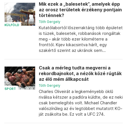
Mik ezek a „balesetek”, amelyek épp
az orosz területek érzékeny pontjain
történnek?
Tóth Gergely
KÜLFÖLD
Kutatólabortól lőszerraktárig több épületet
is tüzek, balesetek, robbanások rongáltak
meg – akár több ezer kilométerre a
fronttól. Kijev kikacsintva hárít, egy
szakértő szerint az ukránok sem...
Csak a mérleg tudta megverni a
rekordbajnokot, a nézők közé rúgták
az élő mém állkapcsát
Tóth Gergely
SPORT
Charles Oliveirát a legkeményebb öklű
riválisa kétszer a padlóra küldte, de ez neki
csak bemelegítés volt. Michael Chandler
valószínűleg az év legtöbbet mutatott KO-
ját zsákolta be. Ez volt a UFC 274.