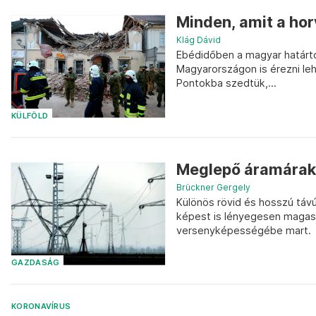
Minden, amit a hor
Klág Dávid
Ebédidőben a magyar határtó
Magyarországon is érezni leh
Pontokba szedtük,...
KÜLFÖLD
Meglepő áramárakk
Brückner Gergely
Különös rövid és hosszú távú
képest is lényegesen magasab
versenyképességébe mart.
GAZDASÁG
KORONAVÍRUS