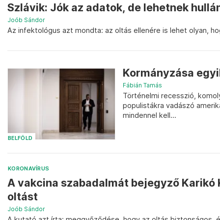
Szlávik: Jók az adatok, de lehetnek hullá
Joób Sándor
Az infektológus azt mondta: az oltás ellenére is lehet olyan, ho
Kormányzása egyik
Fábián Tamás
Történelmi recesszió, komoly
populistákra vadászó amerikai
mindennel kell...
BELFÖLD
KORONAVÍRUS
A vakcina szabadalmát bejegyző Karikó 
oltást
Joób Sándor
A kutató azt írta: meggyőződése, hogy az oltás biztonságos, é