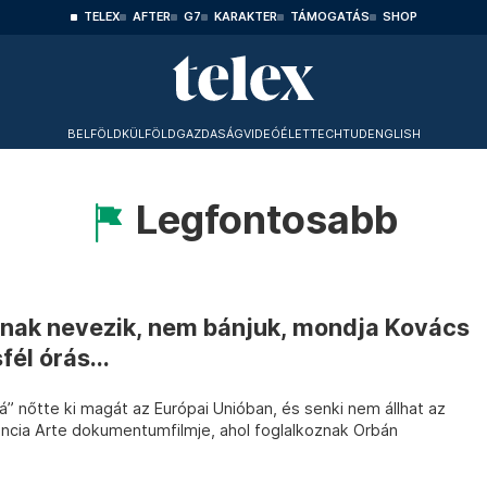
TELEX
AFTER
G7
KARAKTER
TÁMOGATÁS
SHOP
BELFÖLD
KÜLFÖLD
GAZDASÁG
VIDEÓ
ÉLET
TECHTUD
ENGLISH
Legfontosabb
rnak nevezik, nem bánjuk, mondja Kovács
él órás...
rá” nőtte ki magát az Európai Unióban, és senki nem állhat az
rancia Arte dokumentumfilmje, ahol foglalkoznak Orbán