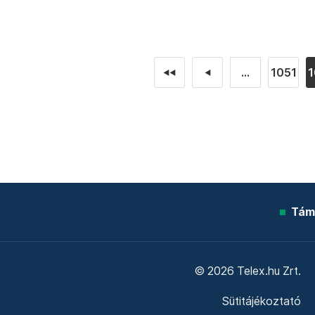
...
1051
1
◄◄
◄
Tám
© 2026 Telex.hu Zrt.
Sütitájékoztató