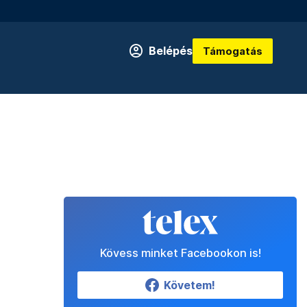
Belépés
Támogatás
Kövess minket Facebookon is!
Követem!