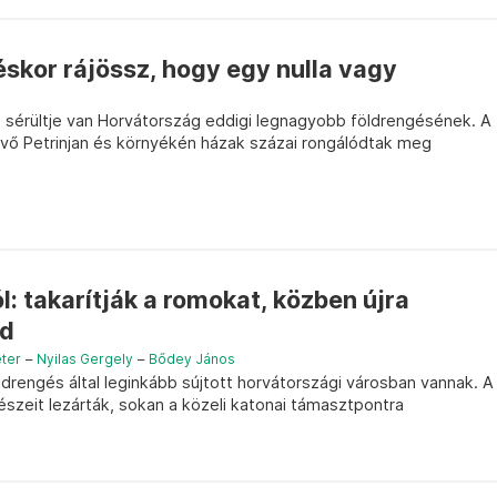
éskor rájössz, hogy egy nulla vagy
z sérültje van Horvátország eddigi legnagyobb földrengésének. A
kvő Petrinjan és környékén házak százai rongálódtak meg
l: takarítják a romokat, közben újra
ld
ter
–
Nyilas Gergely
–
Bődey János
ldrengés által leginkább sújtott horvátországi városban vannak. A
szeit lezárták, sokan a közeli katonai támasztpontra