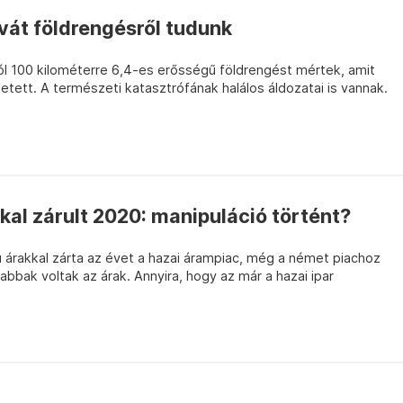
vát földrengésről tudunk
l 100 kilométerre 6,4-es erősségű földrengést mértek, amit
etett. A természeti katasztrófának halálos áldozatai is vannak.
al zárult 2020: manipuláció történt?
 árakkal zárta az évet a hazai árampiac, még a német piachoz
bak voltak az árak. Annyira, hogy az már a hazai ipar