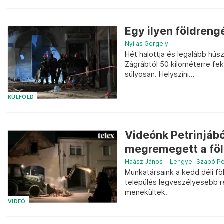
Egy ilyen földreng
Nyilas Gergely
Hét halottja és legalább hús
Zágrábtól 50 kilométerre fe
súlyosan. Helyszíni...
KÜLFÖLD
Videónk Petrinjábó
megremegett a fö
Haász János
–
Lengyel-Szabó Pé
Munkatársaink a kedd déli fö
település legveszélyesebb ré
menekültek.
VIDEÓ