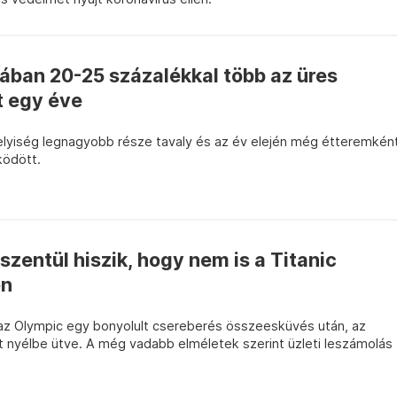
ában 20-25 százalékkal több az üres
t egy éve
helyiség legnagyobb része tavaly és az év elején még étteremkén
ködött.
szentül hiszik, hogy nem is a Titanic
en
az Olympic egy bonyolult csereberés összeesküvés után, az
t nyélbe ütve. A még vadabb elméletek szerint üzleti leszámolás