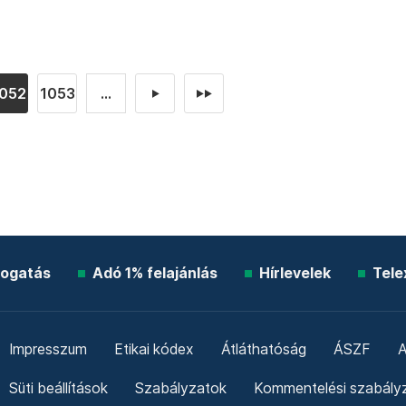
052
1053
...
►
►►
ogatás
Adó 1% felajánlás
Hírlevelek
Tele
Impresszum
Etikai kódex
Átláthatóság
ÁSZF
A
Süti beállítások
Szabályzatok
Kommentelési szabály