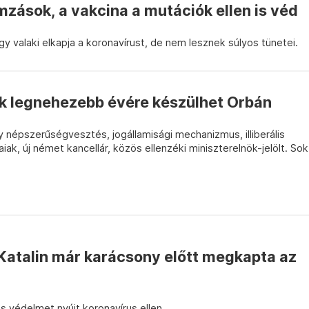
mzások, a vakcina a mutációk ellen is véd
gy valaki elkapja a koronavírust, de nem lesznek súlyos tünetei.
 legnehezebb évére készülhet Orbán
 népszerűségvesztés, jogállamisági mechanizmus, illiberális
ak, új német kancellár, közös ellenzéki miniszterelnök-jelölt. Sok
Katalin már karácsony előtt megkapta az
s védelmet nyújt koronavírus ellen.