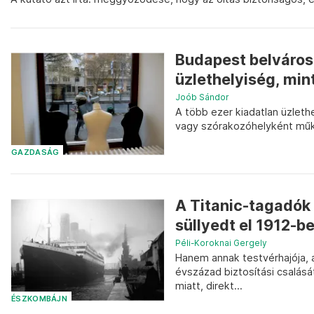
Budapest belváros
üzlethelyiség, min
Joób Sándor
A több ezer kiadatlan üzlet
vagy szórakozóhelyként mű
GAZDASÁG
A Titanic-tagadók 
süllyedt el 1912-b
Péli-Koroknai Gergely
Hanem annak testvérhajója, 
évszázad biztosítási csalásá
miatt, direkt...
ÉSZKOMBÁJN