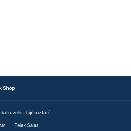
x Shop
datkezelési tájékoztató
zat
Telex Sales