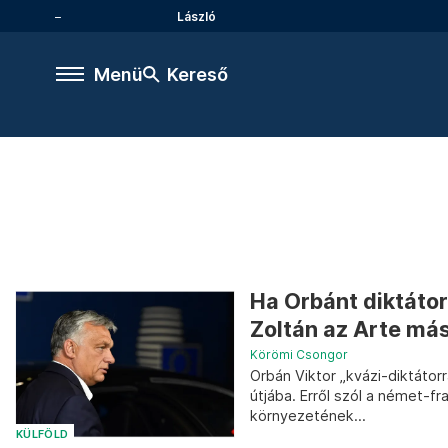
László
Menü
Kereső
Ha Orbánt diktáto
Zoltán az Arte másf
Körömi Csongor
Orbán Viktor „kvázi-diktátor
útjába. Erről szól a német-f
környezetének...
KÜLFÖLD