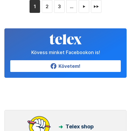
1
2
3
...
►
►►
Kövess minket Facebookon is!
Követem!
Telex shop