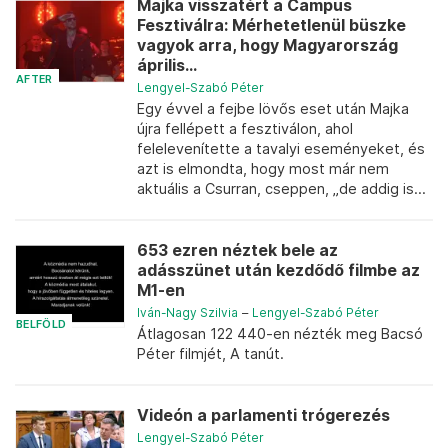
Majka visszatért a Campus
Fesztiválra: Mérhetetlenül büszke
vagyok arra, hogy Magyarország
április...
AFTER
Lengyel-Szabó Péter
Egy évvel a fejbe lövős eset után Majka
újra fellépett a fesztiválon, ahol
felelevenítette a tavalyi eseményeket, és
azt is elmondta, hogy most már nem
aktuális a Csurran, cseppen, „de addig is...
653 ezren néztek bele az
adásszünet után kezdődő filmbe az
M1-en
Iván-Nagy Szilvia
–
Lengyel-Szabó Péter
BELFÖLD
Átlagosan 122 440-en nézték meg Bacsó
Péter filmjét, A tanút.
Videón a parlamenti trógerezés
Lengyel-Szabó Péter