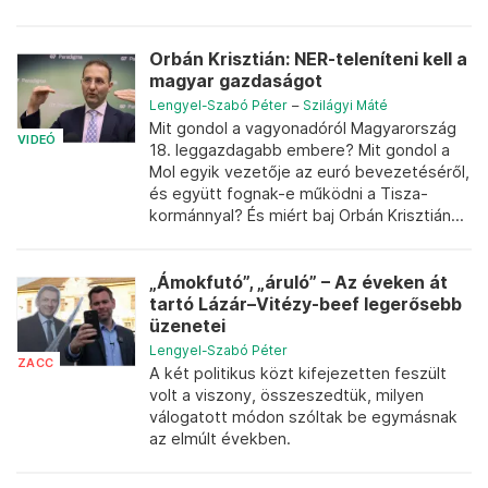
Orbán Krisztián: NER-teleníteni kell a
magyar gazdaságot
Lengyel-Szabó Péter
–
Szilágyi Máté
Mit gondol a vagyonadóról Magyarország
VIDEÓ
18. leggazdagabb embere? Mit gondol a
Mol egyik vezetője az euró bevezetéséről,
és együtt fognak-e működni a Tisza-
kormánnyal? És miért baj Orbán Krisztián...
„Ámokfutó”, „áruló” – Az éveken át
tartó Lázár–Vitézy-beef legerősebb
üzenetei
Lengyel-Szabó Péter
ZACC
A két politikus közt kifejezetten feszült
volt a viszony, összeszedtük, milyen
válogatott módon szóltak be egymásnak
az elmúlt években.