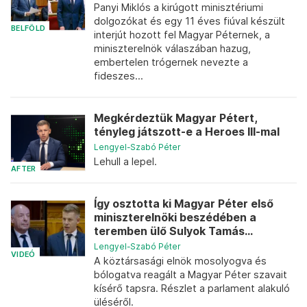
Panyi Miklós a kirúgott minisztériumi
dolgozókat és egy 11 éves fiúval készült
BELFÖLD
interjút hozott fel Magyar Péternek, a
miniszterelnök válaszában hazug,
embertelen trógernek nevezte a
fideszes...
Megkérdeztük Magyar Pétert,
tényleg játszott-e a Heroes III-mal
Lengyel-Szabó Péter
Lehull a lepel.
AFTER
Így osztotta ki Magyar Péter első
miniszterelnöki beszédében a
teremben ülő Sulyok Tamás...
Lengyel-Szabó Péter
VIDEÓ
A köztársasági elnök mosolyogva és
bólogatva reagált a Magyar Péter szavait
kísérő tapsra. Részlet a parlament alakuló
üléséről.