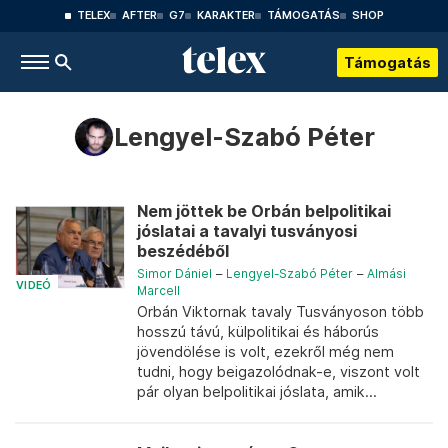
TELEX
AFTER
G7
KARAKTER
TÁMOGATÁS
SHOP
Támogatás
Lengyel-Szabó Péter
Nem jöttek be Orbán belpolitikai
jóslatai a tavalyi tusványosi
beszédéből
Simor Dániel
–
Lengyel-Szabó Péter
–
Almási
VIDEÓ
Marcell
Orbán Viktornak tavaly Tusványoson több
hosszú távú, külpolitikai és háborús
jövendölése is volt, ezekről még nem
tudni, hogy beigazolódnak-e, viszont volt
pár olyan belpolitikai jóslata, amik...