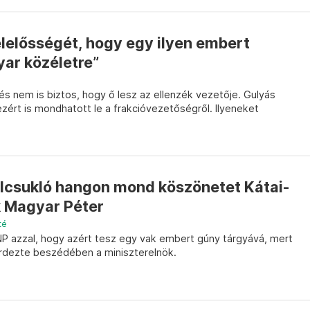
elelősségét, hogy egy ilyen embert
ar közéletre”
s nem is biztos, hogy ő lesz az ellenzék vezetője. Gulyás
zért is mondhatott le a frakcióvezetőségről. Ilyeneket
elcsukló hangon mond köszönetet Kátai-
 Magyar Péter
té
NP azzal, hogy azért tesz egy vak embert gúny tárgyává, mert
kérdezte beszédében a miniszterelnök.