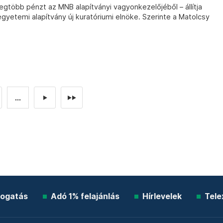
legtöbb pénzt az MNB alapítványi vagyonkezelőjéből – állítja
egyetemi alapítvány új kuratóriumi elnöke. Szerinte a Matolcsy
...
►
►►
ogatás
Adó 1% felajánlás
Hírlevelek
Tele