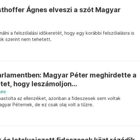
sthoffer Ágnes elveszi a szót Magyar
álni a felszólalási időkeretét, hogy egy korábbi felszólalásra is
nök szerint nem tehetett.
Parlamentben: Magyar Péter meghirdette a
tet, hogy leszámoljon...
Máté
oastolta az ellenzéket, azonban a fideszesek sem voltak
gyar Péternek, de ez csak olaj volt a tűzre.