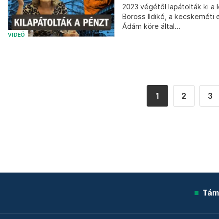
2023 végétől lapátolták ki a 
Boross Ildikó, a kecskeméti 
Ádám köre által...
VIDEÓ
1
2
3
Tám