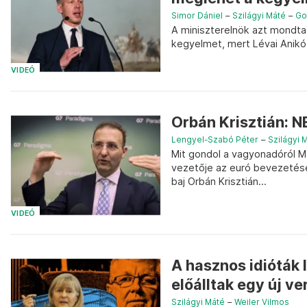
Simor Dániel
–
Szilágyi Máté
–
Go
A miniszterelnök azt mondta,
kegyelmet, mert Lévai Anikó 
VIDEÓ
Orbán Krisztián: N
Lengyel-Szabó Péter
–
Szilágyi 
Mit gondol a vagyonadóról 
vezetője az euró bevezetésé
baj Orbán Krisztián...
VIDEÓ
A hasznos idióták
előálltak egy új ver
Szilágyi Máté
–
Weiler Vilmos