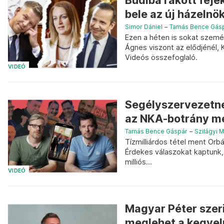
Budiba rakott feje
bele az új házelnö
Simor Dániel
–
Tamás Bence Gás
Ezen a héten is sokat szemé
Ágnes viszont az elődjénél,
Videós összefoglaló.
VIDEÓ
Segélyszervezetnek
az NKA-botrány m
Tamás Bence Gáspár
–
Szilágyi 
Tízmilliárdos tétel ment Orbá
Érdekes válaszokat kaptunk,
milliós...
VIDEÓ
Magyar Péter szeri
meglehet a kegyel