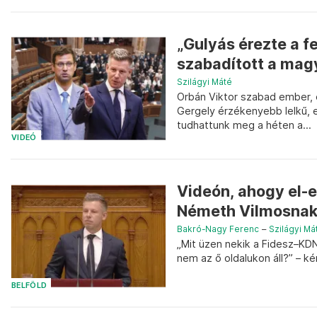
„Gulyás érezte a f
szabadított a magy
Szilágyi Máté
Orbán Viktor szabad ember, é
Gergely érzékenyebb lelkű, e
tudhattunk meg a héten a...
VIDEÓ
Videón, ahogy el-
Németh Vilmosnak
Bakró-Nagy Ferenc
–
Szilágyi Má
„Mit üzen nekik a Fidesz–KD
nem az ő oldalukon áll?” – 
BELFÖLD