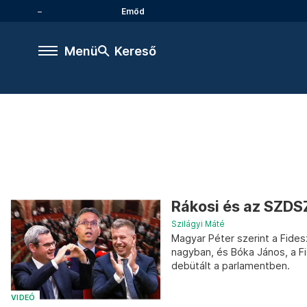
Emőd
Menü
Kereső
Rákosi és az SZDS
Szilágyi Máté
Magyar Péter szerint a Fidesz
nagyban, és Bóka János, a F
debütált a parlamentben.
VIDEÓ