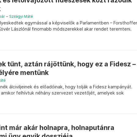
k és letolvajozott fideszesek közt rázódik
k
pár
–
Szilágyi Máté
lyeskedtek egymással a képviselők a Parlamentben – Forsthoffe
 Kövér Lászlónál finomabb módszerekkel akar rendet teremteni.
 tűnt, aztán rájöttünk, hogy ez a Fidesz –
élyére mentünk
Máté
nék álciviljeinek és előadóinak, hogy tolják a Fidesz kampányát.
 amikor felhívtuk néhány szervezet vezetőjét, amelyek sok
nt már akár holnapra, holnaputánra
mi ügy egyik dossziéja