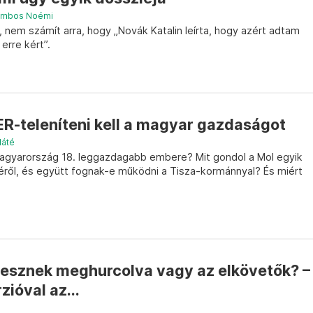
mbos Noémi
 nem számít arra, hogy „Novák Katalin leírta, hogy azért adtam
erre kért”.
ER-teleníteni kell a magyar gazdaságot
Máté
Magyarország 18. leggazdagabb embere? Mit gondol a Mol egyik
ről, és együtt fognak-e működni a Tisza-kormánnyal? És miért
 lesznek meghurcolva vagy az elkövetők? –
zióval az...