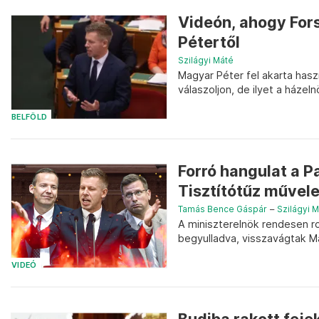
Videón, ahogy For
Pétertől
Szilágyi Máté
Magyar Péter fel akarta haszn
válaszoljon, de ilyet a házel
BELFÖLD
Forró hangulat a 
Tisztítótűz művele
Tamás Bence Gáspár
–
Szilágyi 
A miniszterelnök rendesen r
begyulladva, visszavágtak Ma
VIDEÓ