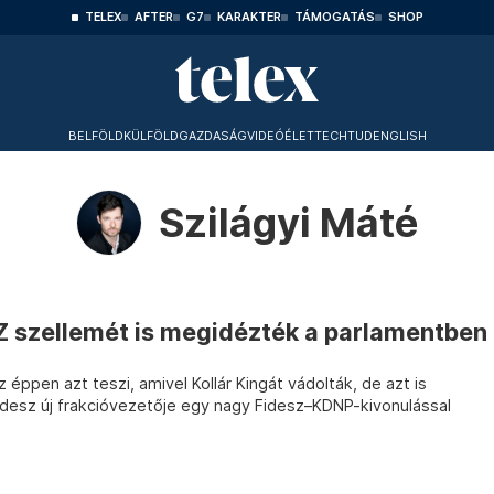
TELEX
AFTER
G7
KARAKTER
TÁMOGATÁS
SHOP
BELFÖLD
KÜLFÖLD
GAZDASÁG
VIDEÓ
ÉLET
TECHTUD
ENGLISH
Szilágyi Máté
Z szellemét is megidézték a parlamentben
 éppen azt teszi, amivel Kollár Kingát vádolták, de azt is
idesz új frakcióvezetője egy nagy Fidesz–KDNP-kivonulással