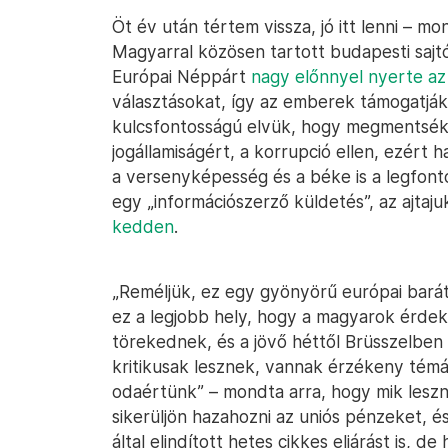
Öt év után tértem vissza, jó itt lenni – m
Magyarral közösen tartott budapesti sajt
Európai Néppárt
nagy előnnyel nyerte az
választásokat, így az emberek támogatják
kulcsfontosságú elvük, hogy megmentsék 
jogállamiságért, a korrupció ellen, ezért 
a versenyképesség és a béke is a legfont
egy „információszerző küldetés”, az ajtaju
kedden
.
„Reméljük, ez egy gyönyörű európai bará
ez a legjobb hely, hogy a magyarok érdeke
törekednek, és a jövő héttől Brüsszelbe
kritikusak lesznek, vannak érzékeny témái
odaértünk” – mondta arra, hogy mik lesz
sikerüljön hazahozni az uniós pénzeket, é
által elindított hetes cikkes eljárást is, d