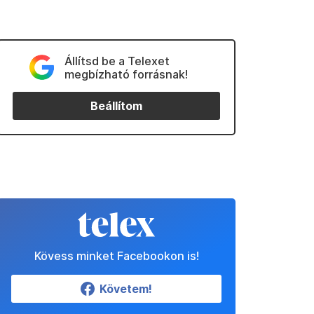
Állítsd be a Telexet
megbízható forrásnak!
Beállítom
Kövess minket Facebookon is!
Követem!