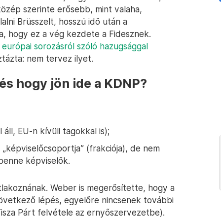
közép szerinte erősebb, mint valaha,
alni Brüsszelt, hosszú idő után a
a, hogy ez a vég kezdete a Fidesznek.
 európai sorozásról szóló hazugsággal
ztázta: nem tervez ilyet.
 és hogy jön ide a KDNP?
ll, EU-n kívüli tagokkal is);
„képviselőcsoportja” (frakciója), de nem
 benne képviselők.
atlakoznának. Weber is megerősítette, hogy a
következő lépés, egyelőre nincsenek további
isza Párt felvétele az ernyőszervezetbe).