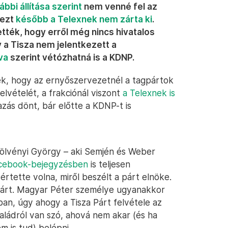
ábbi állítása szerint
nem venné fel az
 ezt
később a Telexnek nem zárta ki
.
ették, hogy erről még nincs hivatalos
y a Tisza nem jelentkezett a
va
szerint vétózhatná is a KDNP.
tek, hogy az ernyőszervezetnél a tagpártok
elvételét, a frakciónál viszont
a Telexnek is
zás dönt, bár előtte a KDNP-t is
Hölvényi György – aki Semjén és Weber
cebook-bejegyzésben
is teljesen
rtette volna, miről beszélt a párt elnöke.
árt. Magyar Péter személye ugyanakkor
an, úgy ahogy a Tisza Párt felvétele az
saládról van szó, ahová nem akar (és ha
 is tud) belépni.