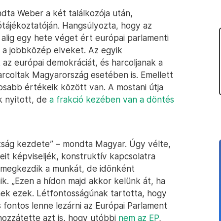
ondta Weber a két találkozója után,
ótájékoztatóján. Hangsúlyozta, hogy az
alig egy hete véget ért európai parlamenti
 a jobbközép elveket. Az egyik
az európai demokráciát, és harcoljanak a
harcoltak Magyarország esetében is. Emellett
osabb értékeik között van. A mostani útja
k nyitott, de
a frakció kezében van a döntés
tság kezdete” – mondta Magyar. Úgy vélte,
it képviseljék, konstruktív kapcsolatra
n megkezdik a munkát, de időnként
k. „Ezen a hídon majd akkor kelünk át, ha
nek ezek. Létfontosságúnak tartotta, hogy
s fontos lenne lezárni az Európai Parlament
e hozzátette azt is, hogy utóbbi
nem az EP
,