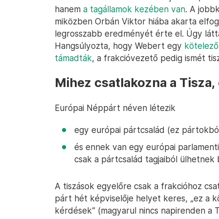
hanem
a tagállamok kezében van
. A jobb
miközben Orbán Viktor hiába akarta elfogl
legrosszabb eredményét érte el. Úgy látt
Hangsúlyozta, hogy Webert egy
kötelező
támadták
, a frakcióvezető pedig ismét tis
Mihez csatlakozna a Tisza,
Európai Néppárt néven létezik
egy európai pártcsalád (ez pártokból á
és ennek van egy európai parlamenti 
csak a pártcsalád tagjaiból ülhetnek
A tiszások egyelőre csak a frakcióhoz cs
párt hét képviselője helyet keres, „ez a 
kérdések” (magyarul nincs napirenden a T