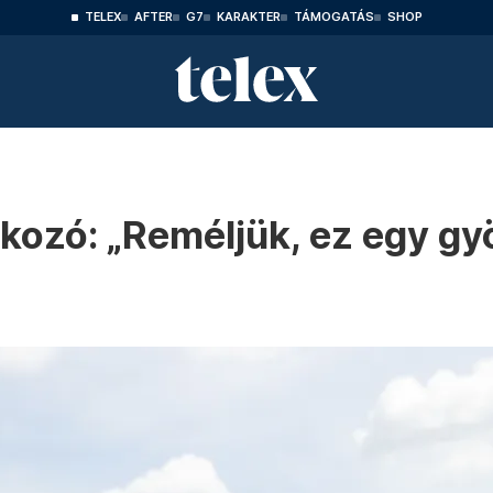
TELEX
AFTER
G7
KARAKTER
TÁMOGATÁS
SHOP
ozó: „Reméljük, ez egy gy