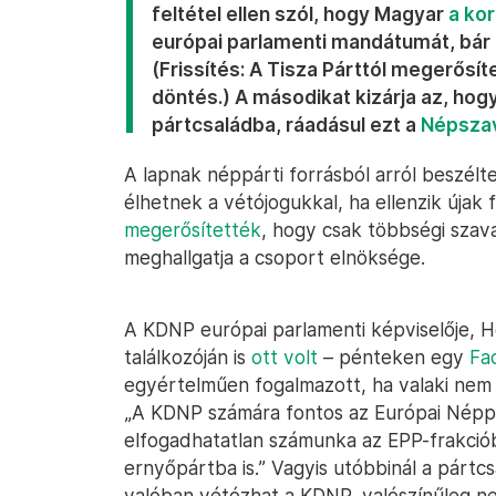
feltétel ellen szól, hogy Magyar
a kor
európai parlamenti mandátumát, bár
(Frissítés: A Tisza Párttól megerősít
döntés.) A másodikat kizárja az, hog
pártcsaládba, ráadásul ezt a
Népsza
A lapnak néppárti forrásból arról beszél
élhetnek a vétójogukkal, ha ellenzik újak f
megerősítették
, hogy csak többségi szava
meghallgatja a csoport elnöksége.
A KDNP európai parlamenti képviselője, 
találkozóján is
ott volt
– pénteken egy
Fa
egyértelműen fogalmazott, ha valaki nem é
„A KDNP számára fontos az Európai Népp
elfogadhatatlan számunka az EPP-frakciób
ernyőpártba is.” Vagyis utóbbinál a pártc
valóban vétózhat a KDNP, valószínűleg nem