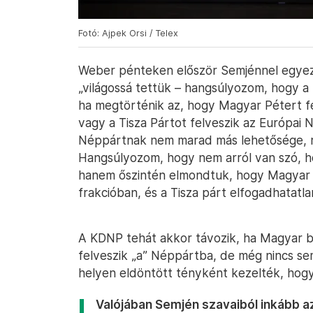
Fotó: Ajpek Orsi / Telex
Weber pénteken először Semjénnel egyez
„világossá tettük – hangsúlyozom, hogy a
ha megtörténik az, hogy Magyar Pétert fe
vagy a Tisza Pártot felveszik az Európa
Néppártnak nem marad más lehetősége, m
Hangsúlyozom, hogy nem arról van szó, 
hanem őszintén elmondtuk, hogy Magyar 
frakcióban, és a Tisza párt elfogadhatatl
A KDNP tehát akkor távozik, ha Magyar be
felveszik „a” Néppártba, de még nincs se
helyen eldöntött tényként kezelték, hogy
Valójában Semjén szavaiból inkább az