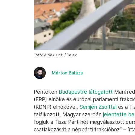
Fotó: Ajpek Orsi / Telex
Márton Balázs
Pénteken
Budapestre látogatott
Manfred 
(EPP) elnöke és európai parlamenti frak
(KDNP) elnökével,
Semjén Zsolttal
és a Ti
találkozott. Magyar szerdán
jelentette be
fogjuk a Tisza Párt hét megválasztott eur
csatlakozását a néppárti frakcióhoz” – írta