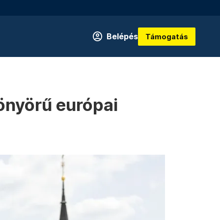
Belépés
Támogatás
önyörű európai