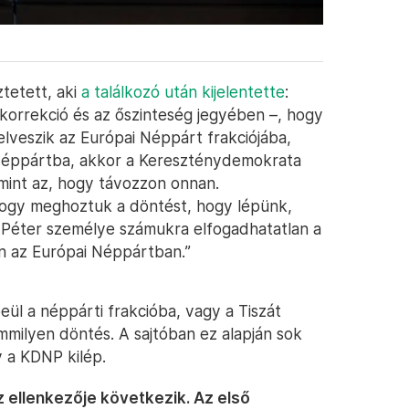
tetett, aki
a találkozó után kijelentette
:
 korrekció és az őszinteség jegyében –, hogy
lveszik az Európai Néppárt frakciójába,
i Néppártba, akkor a Kereszténydemokrata
int az, hogy távozzon onnan.
hogy meghoztuk a döntést, hogy lépünk,
Péter személye számukra elfogadhatatlan a
an az Európai Néppártban.”
ül a néppárti frakcióba, vagy a Tiszát
mmilyen döntés. A sajtóban ez alapján sok
 a KDNP kilép.
 ellenkezője következik. Az első