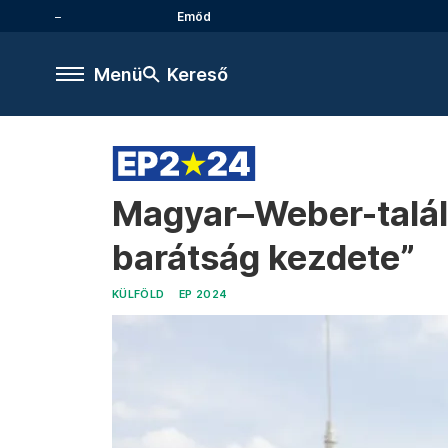
Emőd
Menü
Kereső
Magyar–Weber-találk
barátság kezdete”
KÜLFÖLD
EP 2024