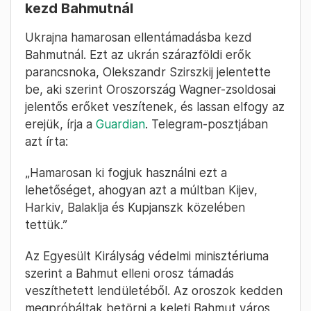
kezd Bahmutnál
Ukrajna hamarosan ellentámadásba kezd
Bahmutnál. Ezt az ukrán szárazföldi erők
parancsnoka, Olekszandr Szirszkij jelentette
be, aki szerint Oroszország Wagner-zsoldosai
jelentős erőket veszítenek, és lassan elfogy az
erejük, írja a
Guardian
. Telegram-posztjában
azt írta:
„Hamarosan ki fogjuk használni ezt a
lehetőséget, ahogyan azt a múltban Kijev,
Harkiv, Balaklja és Kupjanszk közelében
tettük.”
Az Egyesült Királyság védelmi minisztériuma
szerint a Bahmut elleni orosz támadás
veszíthetett lendületéből. Az oroszok kedden
megpróbáltak betörni a keleti Bahmut város