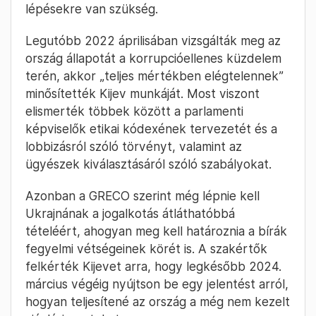
lépésekre van szükség.
Legutóbb 2022 áprilisában vizsgálták meg az
ország állapotát a korrupcióellenes küzdelem
terén, akkor „teljes mértékben elégtelennek”
minősítették Kijev munkáját. Most viszont
elismerték többek között a parlamenti
képviselők etikai kódexének tervezetét és a
lobbizásról szóló törvényt, valamint az
ügyészek kiválasztásáról szóló szabályokat.
Azonban a GRECO szerint még lépnie kell
Ukrajnának a jogalkotás átláthatóbbá
tételéért, ahogyan meg kell határoznia a bírák
fegyelmi vétségeinek körét is. A szakértők
felkérték Kijevet arra, hogy legkésőbb 2024.
március végéig nyújtson be egy jelentést arról,
hogyan teljesítené az ország a még nem kezelt