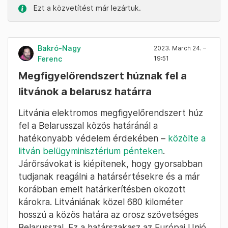
Ezt a közvetítést már lezártuk.
Bakró-Nagy
2023. March 24. –
Ferenc
19:51
Megfigyelőrendszert húznak fel a
litvánok a belarusz határra
Litvánia elektromos megfigyelőrendszert húz
fel a Belarusszal közös határánál a
hatékonyabb védelem érdekében –
közölte a
litván belügyminisztérium pénteken
.
Járőrsávokat is kiépítenek, hogy gyorsabban
tudjanak reagálni a határsértésekre és a már
korábban emelt határkerítésben okozott
károkra. Litvániának közel 680 kilométer
hosszú a közös határa az orosz szövetséges
Belarusszal. Ez a határszakasz az Európai Unió