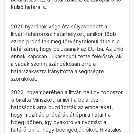
külső határa is.
2021. nyarának vége óta súlyosbodott a
litván-fehérorosz határhelyzet, amikor több
ezren próbáltak meg törvénytelenül átkelni a
határzáron, hogy bejussanak az EU-ba. Az unió
ennek kapcsán Lukasenkót tette felelőssé, aki
a vádak szerint szándékosan erre a
határszakaszra irányította a segítségre
szorulókat.
2022. novemberében a litván belügy többször
is bírálta Minszket, amiért a belarusz
hatóságok arra buzdították az embereket,
hogy mezítláb próbálják átlépni a határt a
hideg időben, így gyakorolva nyomást a
határőrökre, hogy beengedjék őket. Hivatalos