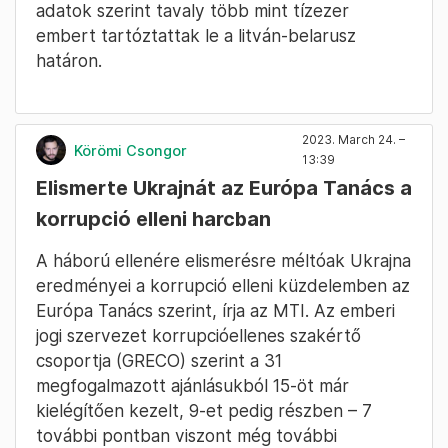
adatok szerint tavaly több mint tízezer
embert tartóztattak le a litván-belarusz
határon.
2023. March 24. –
Körömi Csongor
13:39
Elismerte Ukrajnát az Európa Tanács a
korrupció elleni harcban
A háború ellenére elismerésre méltóak Ukrajna
eredményei a korrupció elleni küzdelemben az
Európa Tanács szerint, írja az MTI. Az emberi
jogi szervezet korrupcióellenes szakértő
csoportja (GRECO) szerint a 31
megfogalmazott ajánlásukból 15-öt már
kielégítően kezelt, 9-et pedig részben – 7
további pontban viszont még további