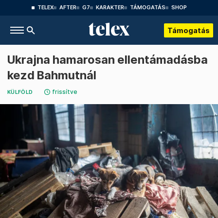
TELEX
AFTER
G7
KARAKTER
TÁMOGATÁS
SHOP
Támogatás
Ukrajna hamarosan ellentámadásba
kezd Bahmutnál
frissítve
KÜLFÖLD