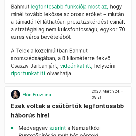
Bahmut
legfontosabb funkciója most az,
hogy
minél tovább lekösse az orosz erőket – miután
a támadó fél láthatóan presztízskérdést csinált
a stratégiailag nem kulcsfontosságú, egykor 70
ezres város bevételéből.
A Telex a közelmúltban Bahmut
szomszédságában, a 8 kilométerre fekvő
Csasziv Jarban járt,
videónkat itt
, helyszíni
riportunkat itt
olvashatja.
2023. March 24. –
Előd Fruzsina
08:21
Ezek voltak a csütörtök legfontosabb
háborús hírei
Medvegyev
szerint
a Nemzetközi
Büntetőbíróság múlt hét pénteki