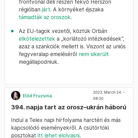
frontvonal déli részén fekvő Herszon
régióban
járt
. A környéket éjszaka
támadták az oroszok
.
Az EU-tagok vezetői, köztük Orbán
elkötelezettek
a „korlátozó intézkedések”,
azaz a szankciók mellett is. Viszont az uniós
fegyveralap emeléséről
nem sikerült
megállapodniuk.
2023. March 24. –
Előd Fruzsina
08:20
394. napja tart az orosz–ukrán háború
Indul a Telex napi hírfolyama harctéri és más
kapcsolódó eseményekről. A csütörtöki
posztokat
itt lehet elolvasni
.