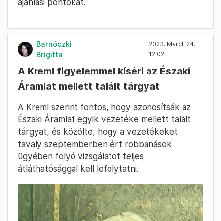
ajánlási pontokat.
Barnóczki
2023. March 24. –
Brigitta
12:02
A Kreml figyelemmel kíséri az Északi
Áramlat mellett talált tárgyat
A Kreml szerint fontos, hogy azonosítsák az
Északi Áramlat egyik vezetéke mellett talált
tárgyat, és közölte, hogy a vezetékeket
tavaly szeptemberben ért robbanások
ügyében folyó vizsgálatot teljes
átláthatósággal kell lefolytatni.