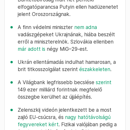
elfogatóparancsa Putyin ellen hadüzenetet
jelent Oroszországnak.
A finn védelmi miniszter
nem adna
vadászgépeket Ukrajnának, hiába beszélt
erről a miniszterelnök. Szlovákia ellenben
már adott is
négy MiG–29-est.
Ukrán ellentámadás indulhat hamarosan, a
brit titkosszolgálat szerint
északkeleten
.
A Világbank legfrissebb becslése
szerint
149 ezer milliárd forintnak megfelelő
összegbe kerülhet az újjáépítés.
Zelenszkij videón jelentkezett be a most
zajló EU-csúcsra, és
nagy hatótávolságú
fegyvereket kért
. Fizikai valójában pedig a