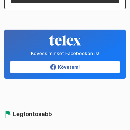
Kövess minket Facebookon is!
Követem!
Legfontosabb