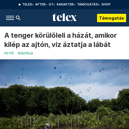
TELEX
AFTER
G7
KARAKTER
TÁMOGATÁS
SHOP
Támogatás
A tenger körülöleli a házát, amikor
kilép az ajtón, víz áztatja a lábát
FOTÓ
KÜLFÖLD