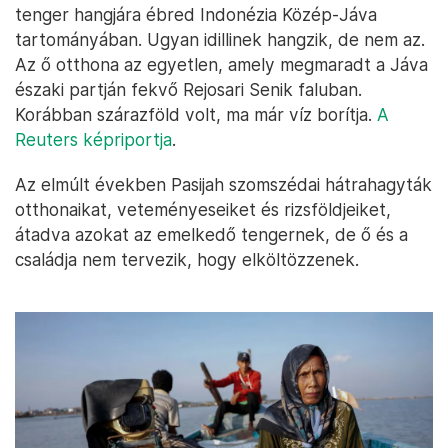
tenger hangjára ébred Indonézia Közép-Jáva
tartományában. Ugyan idillinek hangzik, de nem az.
Az ő otthona az egyetlen, amely megmaradt a Jáva
északi partján fekvő Rejosari Senik faluban.
Korábban szárazföld volt, ma már víz borítja.
A
Reuters képriportja
.
Az elmúlt években Pasijah szomszédai hátrahagyták
otthonaikat, veteményeseiket és rizsföldjeiket,
átadva azokat az emelkedő tengernek, de ő és a
családja nem tervezik, hogy elköltözzenek.