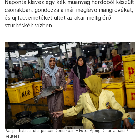
Naponta kievez egy kék műanyag hordóból készült
csónakban, gondozza a már meglévő mangrovékat,
és új facsemetéket ültet az akár mellig érő
szürkéskék vízben.
Pasijah halat árul a piacon Demakban – Fotó: Ajeng Dinar Ulfiana /
Reuters