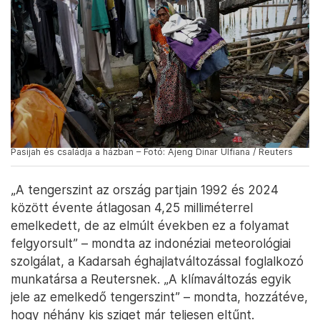
Pasijah és családja a házban – Fotó: Ajeng Dinar Ulfiana / Reuters
„A tengerszint az ország partjain 1992 és 2024
között évente átlagosan 4,25 milliméterrel
emelkedett, de az elmúlt években ez a folyamat
felgyorsult” – mondta az indonéziai meteorológiai
szolgálat, a Kadarsah éghajlatváltozással foglalkozó
munkatársa a Reutersnek. „A klímaváltozás egyik
jele az emelkedő tengerszint” – mondta, hozzátéve,
hogy néhány kis sziget már teljesen eltűnt.