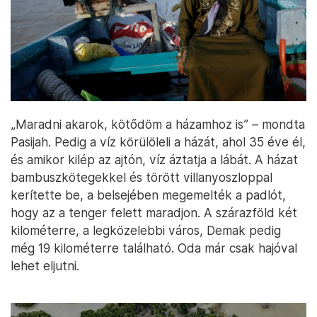
„Maradni akarok, kötődöm a házamhoz is” – mondta
Pasijah. Pedig a víz körülöleli a házát, ahol 35 éve él,
és amikor kilép az ajtón, víz áztatja a lábát. A házat
bambuszkötegekkel és törött villanyoszloppal
kerítette be, a belsejében megemelték a padlót,
hogy az a tenger felett maradjon. A szárazföld két
kilométerre, a legközelebbi város, Demak pedig
még 19 kilométerre található. Oda már csak hajóval
lehet eljutni.