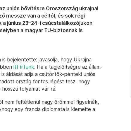
t az uniós bővítésre Oroszország ukrajnai
ző messze van a céltól, és sok régi
k a június 23–24-i csúcstalálkozójukon
amelyben a magyar EU-biztosnak is
is bejelentette: javasolja, hogy Ukrajna
vebben
itt írtunk
. Ha a tagjelöltségre az állam-
s áldását adja a csütörtök-pénteki uniós
madott ország fontos lépést tesz, hogy
s hosszú folyamat vár rá.
ől nem feltétlenül nagy örömmel figyelnék,
hogy egy francia diplomata is kiemelte a