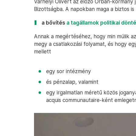
Várhelyi Olivért az előző Orbán-kormány j
Bizottságba. A napokban maga a biztos is 
a bővítés
a tagállamok politikai dönté
Annak a megértéséhez, hogy min múlik az 
megy a csatlakozási folyamat, és hogy egyá
mellett
egy sor intézmény
és pénzalap, valamint
egy irgalmatlan méretű közös jogany
acquis communautaire-ként emleget