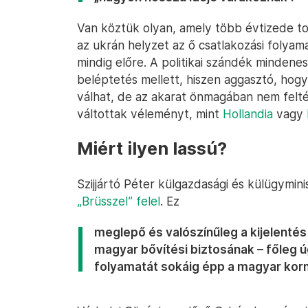
Van köztük olyan, amely több évtizede to
az ukrán helyzet az ő csatlakozási folyama
mindig előre. A politikai szándék mindenes
beléptetés mellett, hiszen aggasztó, hog
válhat, de az akarat önmagában nem feltét
váltottak véleményt, mint
Hollandia
vagy
Miért ilyen lassú?
Szijjártó Péter külgazdasági és külügymin
„Brüsszel” felel
. Ez
meglepő és valószínűleg a kijelentés 
magyar bővítési biztosának – főleg ú
folyamatát sokáig épp a magyar kor