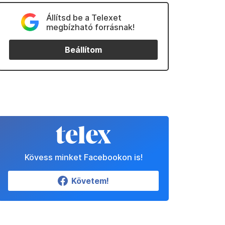
Állítsd be a Telexet
megbízható forrásnak!
Beállítom
Kövess minket Facebookon is!
Követem!