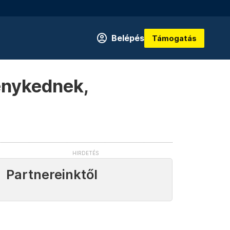
Belépés
Támogatás
ménykednek,
Partnereinktől