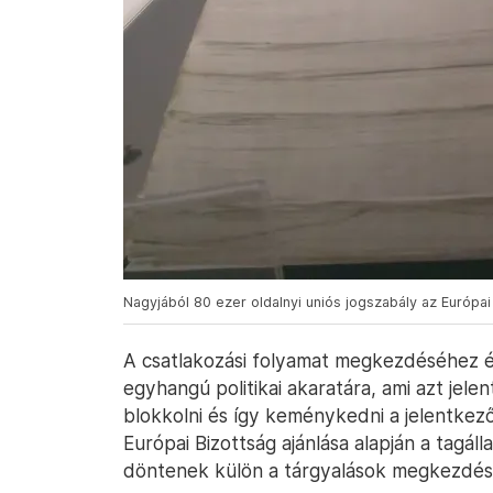
Nagyjából 80 ezer oldalnyi uniós jogszabály az Európa
A csatlakozási folyamat megkezdéséhez é
egyhangú politikai akaratára, ami azt jele
blokkolni és így keménykedni a jelentkezőv
Európai Bizottság ajánlása alapján a tagál
döntenek külön a tárgyalások megkezdésé