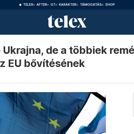
TELEX
AFTER
G7
KARAKTER
TÁMOGATÁS
SHOP
e Ukrajna, de a többiek re
az EU bővítésének