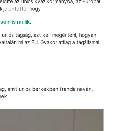
elölte az uniós kvázikormányba, az Európai
kijelentette, hogy
sein is múlik
.
uniós tagság, azt kell megérteni, hogyan
ltalán mi az EU. Gyakorlatilag a tagállamai
ag, amit uniós berkekben francia nevén,
nek.