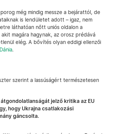
porog még mindig messze a bejárattól, de
taiknak is lendületet adott – igaz, nem
etre láthatóan nőtt uniós oldalon a
y akit magára hagynak, az orosz prédává
lenül elég. A bővítés olyan eddigi ellenzői
Dánia
.
iszter szerint a lassúságért természetesen
átgondolatlanságát jelző kritika az EU
gy, hogy Ukrajna csatlakozási
mány gáncsolta.