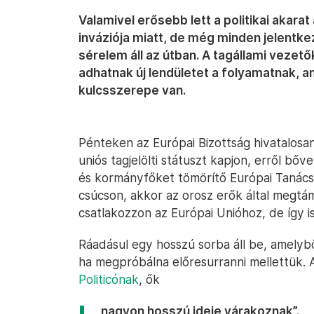
Valamivel erősebb lett a politikai akara
inváziója miatt, de még minden jelentke
sérelem áll az útban. A tagállami vezető
adhatnak új lendületet a folyamatnak, 
kulcsszerepe van.
Pénteken az Európai Bizottság hivatalosan 
uniós tagjelölti státuszt kapjon, erről bő
és kormányfőket tömörítő Európai Tanács i
csúcson, akkor az orosz erők által megtá
csatlakozzon az Európai Unióhoz, de így i
Ráadásul egy hosszú sorba áll be, amelyb
ha megpróbálna előresurranni mellettük. A
Politicónak
, ők
„nagyon hosszú ideje várakoznak”.