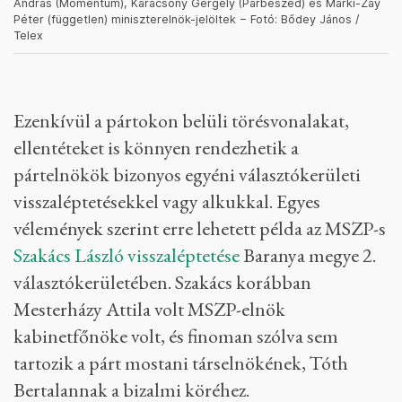
András (Momentum), Karácsony Gergely (Párbeszéd) és Márki-Zay
Péter (független) miniszterelnök-jelöltek − Fotó: Bődey János /
Telex
Ezenkívül a pártokon belüli törésvonalakat,
ellentéteket is könnyen rendezhetik a
pártelnökök bizonyos egyéni választókerületi
visszaléptetésekkel vagy alkukkal. Egyes
vélemények szerint erre lehetett példa az MSZP-s
Szakács László visszaléptetése
Baranya megye 2.
választókerületében. Szakács korábban
Mesterházy Attila volt MSZP-elnök
kabinetfőnöke volt, és finoman szólva sem
tartozik a párt mostani társelnökének, Tóth
Bertalannak a bizalmi köréhez.