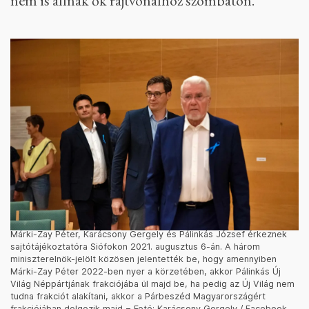
nem is állnak ők rajtvonalhoz szombaton.
Márki-Zay Péter, Karácsony Gergely és Pálinkás József érkeznek
sajtótájékoztatóra Siófokon 2021. augusztus 6-án. A három
miniszterelnök-jelölt közösen jelentették be, hogy amennyiben
Márki-Zay Péter 2022-ben nyer a körzetében, akkor Pálinkás Új
Világ Néppártjának frakciójába ül majd be, ha pedig az Új Világ nem
tudna frakciót alakítani, akkor a Párbeszéd Magyarországért
frakciójában dolgozik majd − Fotó: Karácsony Gergely / Facebook