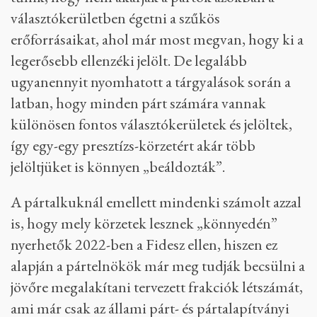
választókerületben égetni a szűkös
erőforrásaikat, ahol már most megvan, hogy ki a
legerősebb ellenzéki jelölt. De legalább
ugyanennyit nyomhatott a tárgyalások során a
latban, hogy minden párt számára vannak
különösen fontos választókerületek és jelöltek,
így egy-egy presztízs-körzetért akár több
jelöltjüket is könnyen „beáldozták”.
A pártalkuknál emellett mindenki számolt azzal
is, hogy mely körzetek lesznek „könnyedén”
nyerhetők 2022-ben a Fidesz ellen, hiszen ez
alapján a pártelnökök már meg tudják becsülni a
jövőre megalakítani tervezett frakciók létszámát,
ami már csak az állami párt- és pártalapítványi