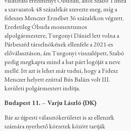
választási eredményt Óbudán, ahol Szabó Tímea
a szavazatok 48 százalékát szerezte meg, míg a
fideszes Menczer Erzsébet 36 százalékon végzett.
Eredetileg Óbuda momentumos
alpolgármestere, Turgonyi Dániel lett volna a
Párbeszéd társelnökének ellenfele a 2021-es
előválasztáson, ám Turgonyi visszalépett, Szabó
pedig megkapta mind a hat párt logóját a neve
mellé. Itt azt is lehet már tudni, hogy a Fidesz
Menczer helyett ezúttal Bús Balázs volt III.
kerületi polgármestert indítja.
Budapest 11. – Varju László (DK)
Bár az újpesti választókerületet is az ellenzék
számára nyerhető körzetek között tartják