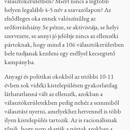
választókerületben? Miért nincs a legtöbb
helyen legalább 4-5 név a szavazólapon? Az
elsődleges oka ennek valószínűleg az
erőforráshiány. Se pénze, se aktivistája, se helyi
szervezete, se annyi jó jelöltje nincs az ellenzéki
pártoknak, hogy mind a 106 választókerületben
bele tudjanak kezdeni egy eséllyel kecsegtető
kampányba.
Anyagi és politikai okokból az utóbbi 10-11
évben sok vidéki kistelepülésen gyakorlatilag
láthatatlanná vált az ellenzék, azokban a
választókerületekben pedig nehéz a semmiből
választást nyerni, amelyekhez hetvennél is több
ilyen kistelepülés tartozik. Az is racionálisnak
tűnik, hogy nem akarják a pártok azokban a