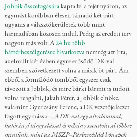
Jobbik összefogására
kapta fel a fejét nyáron, az
egymást korábban élesen támadó két párt
ugyanis a választókerületek több mint
harmadában közösen indul. Pedig az eredeti terv
nagyon más volt. A
24.hu több
háttérbeszélgetésre hivatkozva
nemrég azt írta,
az elmúlt két évben egyre erősödő DK-val
szemben szövetkezett volna a másik öt párt. Ám
ebből a formálódó tömbből egyszer csak
távozott a Jobbik, és mire bárki bármit is tudott
volna reagálni, Jakab Péter, a Jobbik elnöke,
valamint Gyurcsány Ferenc, a DK vezetője kezet
fogott egymással.
„A DK-val egy alkalommal,
hatórányi tárgyalással és néhány szendviccsel többre
mentünk, mint az MSZP–Párbeszéddel hónapok