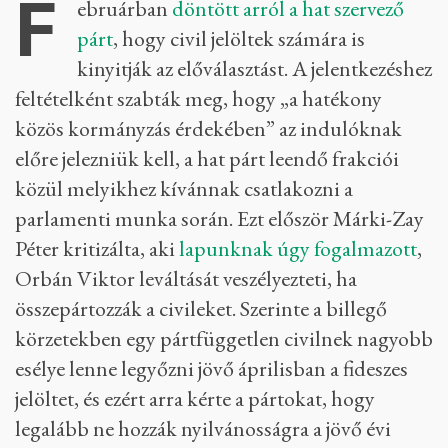
F
ebruárban
döntött arról a hat szervező
párt
, hogy civil jelöltek számára is
kinyitják az előválasztást. A jelentkezéshez
feltételként szabták meg, hogy „a hatékony
közös kormányzás érdekében” az indulóknak
előre jelezniük kell, a hat párt leendő frakciói
közül melyikhez kívánnak csatlakozni a
parlamenti munka során. Ezt először Márki-Zay
Péter kritizálta, aki
lapunknak úgy fogalmazott
,
Orbán Viktor leváltását veszélyezteti, ha
összepártozzák a civileket. Szerinte a billegő
körzetekben egy pártfüggetlen civilnek nagyobb
esélye lenne legyőzni jövő áprilisban a fideszes
jelöltet, és ezért arra kérte a pártokat, hogy
legalább ne hozzák nyilvánosságra a jövő évi