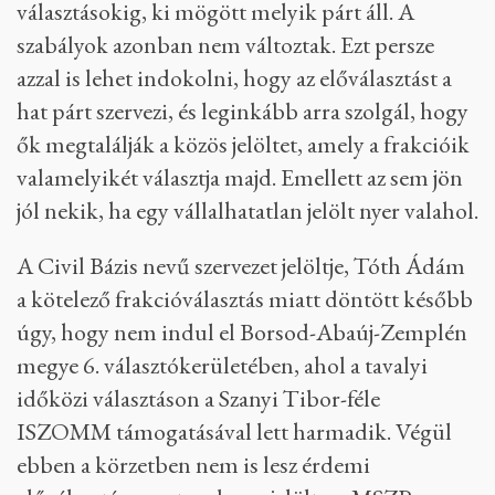
választásokig, ki mögött melyik párt áll. A
szabályok azonban nem változtak. Ezt persze
azzal is lehet indokolni, hogy az előválasztást a
hat párt szervezi, és leginkább arra szolgál, hogy
ők megtalálják a közös jelöltet, amely a frakcióik
valamelyikét választja majd. Emellett az sem jön
jól nekik, ha egy vállalhatatlan jelölt nyer valahol.
A Civil Bázis nevű szervezet jelöltje, Tóth Ádám
a kötelező frakcióválasztás miatt döntött később
úgy, hogy nem indul el Borsod-Abaúj-Zemplén
megye 6. választókerületében, ahol a tavalyi
időközi választáson a Szanyi Tibor-féle
ISZOMM támogatásával lett harmadik. Végül
ebben a körzetben nem is lesz érdemi