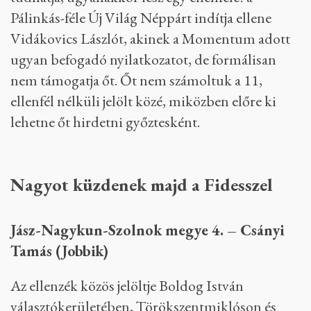
Pálinkás-féle Új Világ Néppárt indítja ellene
Vidákovics Lászlót, akinek a Momentum adott
ugyan befogadó nyilatkozatot, de formálisan
nem támogatja őt. Őt nem számoltuk a 11,
ellenfél nélküli jelölt közé, miközben előre ki
lehetne őt hirdetni győztesként.
Nagyot küzdenek majd a Fidesszel
Jász-Nagykun-Szolnok megye 4. – Csányi
Tamás (Jobbik)
Az ellenzék közös jelöltje Boldog István
választókerületében, Törökszentmiklóson és