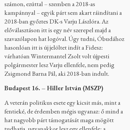
számon, ezúttal – szemben a 2018-as
kampánnyal – egyik párt sem akart ráindítani a
2018-ban győztes DK-s Varju Lászlóra. Az
előválasztáson itt is egy név szerepel majd a
szavazólapon hat logóval. Úgy tudni, Óbudához
hasonlóan itt is új jelöltet indít a Fidesz:
várhatóan Wintermantel Zsolt volt újpesti
polgármester lesz Varju ellenfele, nem pedig
Zsigmond Barna Pál, aki 2018-ban indult.
Budapest 16. – Hiller István (MSZP)
A veterán politikus esete egy kicsit más, mint a
fentieké, de érdemben mégis ugyanaz: ő mind a
hat nagyobb párt támogatását maga mögött
tudhatja, ugyanakkor lesz egy ellenfele: a