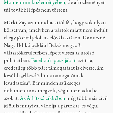
Momentum közleményében
, de a közleményen
túl további lépés nem történt.
Márki-Zay azt mondta, attól fél, hogy sok olyan
körzet van, amelyben a pártok miatt nem indult
el egy jó civil jelölt az előválasztáson. Pomuczné
Nagy Ildikó például Békés megye 3.
választókerületében lépett vissza az utolsó
pillanatban.
Facebook-posztjában
azt írta,
eredetileg több párt támogatását is élvezte, ám
később „elkezdődött a támogatóinak
levadászása”. Bár minden szükséges
dokumentuma megvolt, végül nem adta be
azokat.
Az Átlátszó cikkében
még több más civil
jelölt is mutyival vádolja a pártokat, és végül