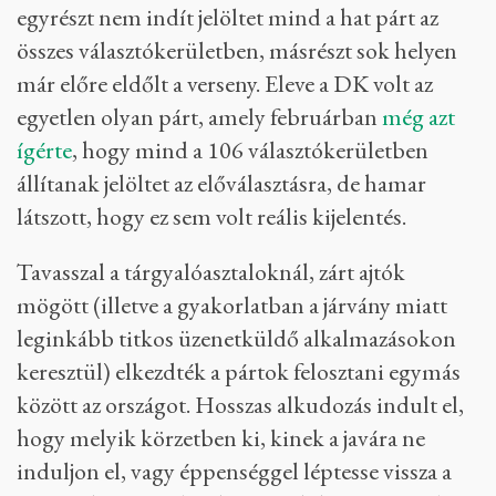
egyrészt nem indít jelöltet mind a hat párt az
összes választókerületben, másrészt sok helyen
már előre eldőlt a verseny. Eleve a DK volt az
egyetlen olyan párt, amely februárban
még azt
ígérte
, hogy mind a 106 választókerületben
állítanak jelöltet az előválasztásra, de hamar
látszott, hogy ez sem volt reális kijelentés.
Tavasszal a tárgyalóasztaloknál, zárt ajtók
mögött (illetve a gyakorlatban a járvány miatt
leginkább titkos üzenetküldő alkalmazásokon
keresztül) elkezdték a pártok felosztani egymás
között az országot. Hosszas alkudozás indult el,
hogy melyik körzetben ki, kinek a javára ne
induljon el, vagy éppenséggel léptesse vissza a