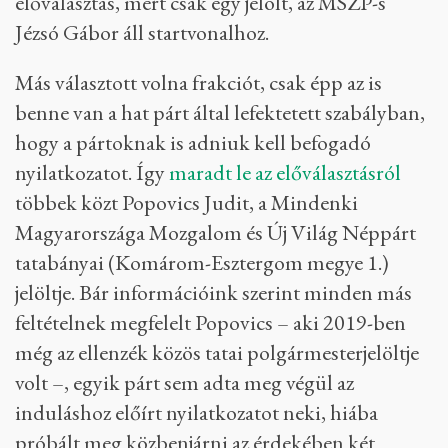
előválasztás, mert csak egy jelölt, az MSZP-s
Jézsó Gábor áll startvonalhoz.
Más választott volna frakciót, csak épp az is
benne van a hat párt által lefektetett szabályban,
hogy a pártoknak is adniuk kell befogadó
nyilatkozatot. Így
maradt le az előválasztásról
többek közt Popovics Judit, a Mindenki
Magyarországa Mozgalom és Új Világ Néppárt
tatabányai (Komárom-Esztergom megye 1.)
jelöltje. Bár információink szerint minden más
feltételnek megfelelt Popovics – aki 2019-ben
még az ellenzék közös tatai polgármesterjelöltje
volt –, egyik párt sem adta meg végül az
induláshoz előírt nyilatkozatot neki, hiába
próbált meg közbenjárni az érdekében két