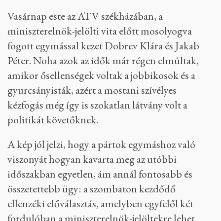
Vasárnap este az ATV székházában, a
miniszterelnök-jelölti vita előtt mosolyogva
fogott egymással kezet Dobrev Klára és Jakab
Péter. Noha azok az idők már régen elmúltak,
amikor ősellenségek voltak a jobbikosok és a
gyurcsányisták, azért a mostani szívélyes
kézfogás még így is szokatlan látvány volt a
politikát követőknek.
A kép jól jelzi, hogy a pártok egymáshoz való
viszonyát hogyan kavarta meg az utóbbi
időszakban egyetlen, ám annál fontosabb és
összetettebb ügy: a szombaton kezdődő
ellenzéki előválasztás, amelyben egyfelől két
fordulóban a miniszterelnök-jelöltekre lehet