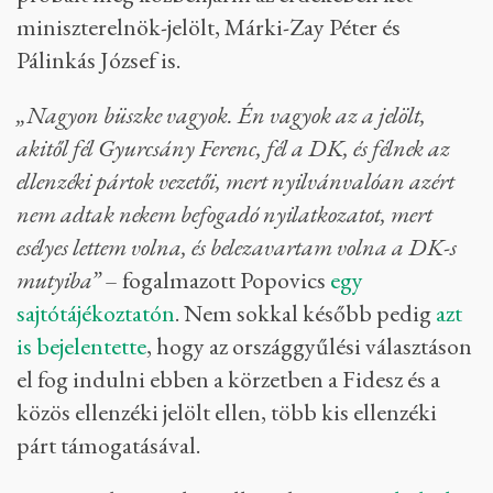
miniszterelnök-jelölt, Márki-Zay Péter és
Pálinkás József is.
„Nagyon büszke vagyok. Én vagyok az a jelölt,
akitől fél Gyurcsány Ferenc, fél a DK, és félnek az
ellenzéki pártok vezetői, mert nyilvánvalóan azért
nem adtak nekem befogadó nyilatkozatot, mert
esélyes lettem volna, és belezavartam volna a DK-s
mutyiba”
– fogalmazott Popovics
egy
sajtótájékoztatón
. Nem sokkal később pedig
azt
is bejelentette
, hogy az országgyűlési választáson
el fog indulni ebben a körzetben a Fidesz és a
közös ellenzéki jelölt ellen, több kis ellenzéki
párt támogatásával.