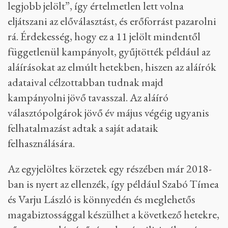
legjobb jelölt”, így értelmetlen lett volna
eljátszani az előválasztást, és erőforrást pazarolni
rá. Érdekesség, hogy ez a 11 jelölt mindentől
függetlenül kampányolt, gyűjtötték például az
aláírásokat az elmúlt hetekben, hiszen az aláírók
adataival célzottabban tudnak majd
kampányolni jövő tavasszal. Az aláíró
választópolgárok jövő év május végéig ugyanis
felhatalmazást adtak a saját adataik
felhasználására.
Az egyjelöltes körzetek egy részében már 2018-
ban is nyert az ellenzék, így például Szabó Tímea
és Varju László is könnyedén és meglehetős
magabiztossággal készülhet a következő hetekre,