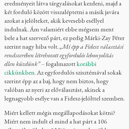
eredményeit látva tárgyalásokat kezdeni, majd a
két forduló között visszaléptetni a másik javára
azokat a jelölteket, akik kevesebb eséllyel
indulnak. Ám valamiért ebbe mégsem ment
bele a hat szervező párt, ez pedig Márki-Zay Péter
szerint nagy hiba volt.
„Mi épp a Fidesz választási
rendszerében létrehozott egyfordulós lebonyolítás
ellen küzdünk”
– fogalmazott
korábbi
cikkünkben
. Az egyfordulós szisztémával sokak
szerint épp az a baj, hogy nem biztos, hogy
valóban az nyeri az előválasztást, akinek a
legnagyobb esélye van a Fidesz-jelölttel szemben.
Miért kellett mégis megállapodásokat kötni?
Miért nem indult el mind a hat párt a 106