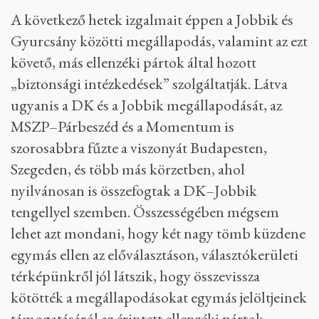
A következő hetek izgalmait éppen a Jobbik és
Gyurcsány közötti megállapodás, valamint az ezt
követő, más ellenzéki pártok által hozott
„biztonsági intézkedések” szolgáltatják. Látva
ugyanis a DK és a Jobbik megállapodását, az
MSZP–Párbeszéd és a Momentum is
szorosabbra fűzte a viszonyát Budapesten,
Szegeden, és több más körzetben, ahol
nyilvánosan is összefogtak a DK–Jobbik
tengellyel szemben. Összességében mégsem
lehet azt mondani, hogy két nagy tömb küzdene
egymás ellen az előválasztáson, választókerületi
térképünkről jól látszik, hogy összevissza
kötötték a megállapodásokat egymás jelöltjeinek
támogatásáról az érintett ellenzéki pártok.