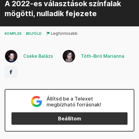
A 2022-es választások színfalak
mögötti, nulladik fejezete
Legfontosabb
KOMPLEX
BELFÖLD
Cseke Balázs
Tóth-Biró Marianna
Állítsd be a Telexet
megbízható forrásnak!
Beállítom