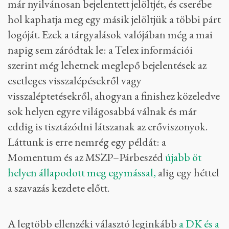
már nyilvánosan bejelentett jelöltjét, és cserébe
hol kaphatja meg egy másik jelöltjük a többi párt
logóját. Ezek a tárgyalások valójában még a mai
napig sem záródtak le: a Telex információi
szerint még lehetnek meglepő bejelentések az
esetleges visszalépésekről vagy
visszaléptetésekről, ahogyan a finishez közeledve
sok helyen egyre világosabbá válnak és már
eddig is tisztázódni látszanak az erőviszonyok.
Láttunk is erre nemrég egy példát: a
Momentum és az MSZP–Párbeszéd
újabb öt
helyen állapodott meg egymással,
alig egy héttel
a szavazás kezdete előtt.
A legtöbb ellenzéki választó leginkább
a DK és a