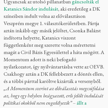
Ugyancsak az utolsó pillanatban
gáncsolták el
Katanics Sándor indulását
, aki eredetileg a DK
színeiben indult volna az előválasztáson
Veszprém megye 1. választókerületében. Pártja
aztán inkább egy másik jelöltet, Csonka Balázst
indította helyette, Katanics viszont
függetlenként meg szerette volna mérettetni
magát a Civil Bázis Egyesülettel a háta mögött. A
Momentum adott is neki befogadó
nyilatkozatot, így nyilvántartásba vette az OEVB.
Csakhogy aztán a DK fellebbezett a döntés ellen,
és a többi párttal karöltve kizárták a versenyből.
„A Momentum szerint az előválasztás megcsúfolása
az, hogy egy helyben beágyazott, erős jelölt indulását
politikai okokból nem engedélyezik”
–
állt a