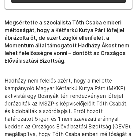
Megsértette a szocialista Tóth Csaba emberi
méltóságát, hogy a Kétfarkú Kutya Párt lófejjel
ábrázolta őt, de ezért zuglói ellenfelét, a
Momentum által támogatott Hadházy Ákost nem
lehet felelősségre vonni – döntött az Országos
Előválasztási Bizottság.
Hadházy nem felelős azért, hogy a mellette
kampányoló Magyar Kétfarkú Kutya Párt (MKKP)
aktivistái egy Bosnyák téri rendezvényen lófejjel
ábrázolták az MSZP-s képviselőjelölt Tóth Csabát,
és kidobálták a szórólapjait. Erről hozott
határozatot 5 igen és 1 nem szavazati aránnyal
kedden az Országos Előválasztási Bizottság (OEVB),
megállapítva, hogy Tóth Csaba emberi méltóságát a