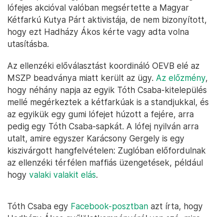
lófejes akcióval valóban megsértette a Magyar
Kétfarkú Kutya Párt aktivistája, de nem bizonyított,
hogy ezt Hadházy Ákos kérte vagy adta volna
utasításba.
Az ellenzéki előválasztást koordináló OEVB elé az
MSZP beadványa miatt került az ügy.
Az előzmény
,
hogy néhány napja az egyik Tóth Csaba-kitelepülés
mellé megérkeztek a kétfarkúak is a standjukkal, és
az egyikük egy gumi lófejet húzott a fejére, arra
pedig egy Tóth Csaba-sapkát. A lófej nyilván arra
utalt, amire egyszer Karácsony Gergely is egy
kiszivárgott hangfelvételen: Zuglóban előfordulnak
az ellenzéki térfélen maffiás üzengetések, például
hogy
valaki valakit elás
.
Tóth Csaba egy
Facebook-posztban
azt írta, hogy