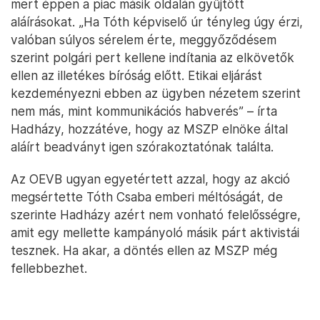
mert éppen a piac másik oldalán gyűjtött
aláírásokat. „Ha Tóth képviselő úr tényleg úgy érzi,
valóban súlyos sérelem érte, meggyőződésem
szerint polgári pert kellene indítania az elkövetők
ellen az illetékes bíróság előtt. Etikai eljárást
kezdeményezni ebben az ügyben nézetem szerint
nem más, mint kommunikációs habverés” – írta
Hadházy, hozzátéve, hogy az MSZP elnöke által
aláírt beadványt igen szórakoztatónak találta.
Az OEVB ugyan egyetértett azzal, hogy az akció
megsértette Tóth Csaba emberi méltóságát, de
szerinte Hadházy azért nem vonható felelősségre,
amit egy mellette kampányoló másik párt aktivistái
tesznek. Ha akar, a döntés ellen az MSZP még
fellebbezhet.