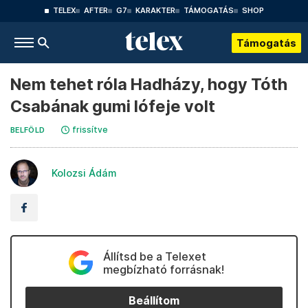
TELEX
AFTER
G7
KARAKTER
TÁMOGATÁS
SHOP
Támogatás
Nem tehet róla Hadházy, hogy Tóth
Csabának gumi lófeje volt
frissítve
BELFÖLD
Kolozsi Ádám
Állítsd be a Telexet
megbízható forrásnak!
Beállítom