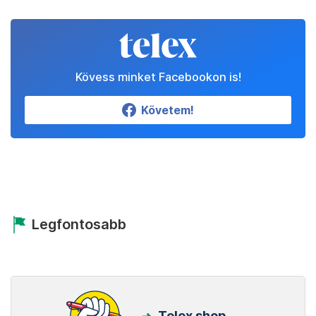
Kövess minket Facebookon is!
Követem!
Legfontosabb
Telex shop