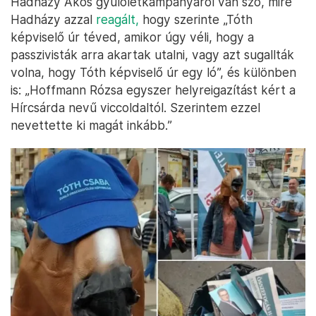
Hadházy Ákos gyűlöletkampányáról van szó, mire
Hadházy azzal
reagált,
hogy szerinte „Tóth
képviselő úr téved, amikor úgy véli, hogy a
passzivisták arra akartak utalni, vagy azt sugallták
volna, hogy Tóth képviselő úr egy ló”, és különben
is: „Hoffmann Rózsa egyszer helyreigazítást kért a
Hírcsárda nevű viccoldaltól. Szerintem ezzel
nevettette ki magát inkább.”