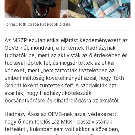
Forrás: Tóth Csaba Facebook oldala.
Az MSZP ezután etikai eljárást kezdeményezett az
OEVB-nél, mondván, a történtek Hadházynak
tudhatók be, mert az aktivisták az ő érdekében és
tudtával léptek fel, és megsértették az etikai
kódexet, mert „nem tartották tiszteletben az
emberi méltóság követelményét azzal, hogy Tóth
Csabát lóként tüntették fel”. A szocialisták azt
akarták, hogy Hadházyt kötelezzék
bocsánatkérésre és elhatárolódásra az akciótól.
Hadházy Ákos az OEVB-nek azzal védekezett,
hogy ő nem felelős „az MKKP passzivistáinak
tetteiért”, különben sem volt akkor a közelben,