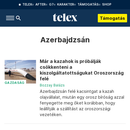
TELEX
AFTER
G7
KARAKTER
TÁMOGATÁS
SHOP
Támogatás
Azerbajdzsán
Már a kazahok is próbálják
csökkenteni a
kiszolgáltatottságukat Oroszország
felé
GAZDASÁG
Bozzay Balázs
Azerbajdzsán felé kacsintgat a kazah
olajvállalat, miután egy orosz bíróság azzal
fenyegette meg őket korábban, hogy
leállítják a szállítást az oroszországi
vezetéken.