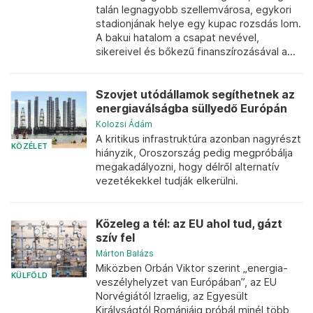
talán legnagyobb szellemvárosa, egykori
stadionjának helye egy kupac rozsdás lom.
A bakui hatalom a csapat nevével,
sikereivel és bőkezű finanszírozásával a...
Szovjet utódállamok segíthetnek az
energiaválságba süllyedő Európán
Kolozsi Ádám
A kritikus infrastruktúra azonban nagyrészt
KÖZÉLET
hiányzik, Oroszország pedig megpróbálja
megakadályozni, hogy délről alternatív
vezetékekkel tudják elkerülni.
Közeleg a tél: az EU ahol tud, gázt
szív fel
Márton Balázs
Miközben Orbán Viktor szerint „energia-
KÜLFÖLD
veszélyhelyzet van Európában”, az EU
Norvégiától Izraelig, az Egyesült
Királyságtól Romániáig próbál minél több