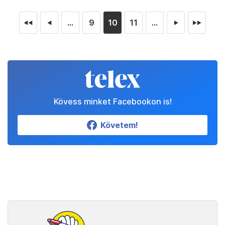
...
9
10
11
...
◄◄
◄
►
►►
Kövess minket Facebookon is!
Követem!