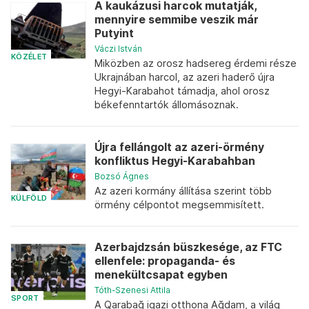
A kaukázusi harcok mutatják,
mennyire semmibe veszik már
Putyint
Váczi István
KÖZÉLET
Miközben az orosz hadsereg érdemi része
Ukrajnában harcol, az azeri haderő újra
Hegyi-Karabahot támadja, ahol orosz
békefenntartók állomásoznak.
Újra fellángolt az azeri-örmény
konfliktus Hegyi-Karabahban
Bozsó Ágnes
Az azeri kormány állítása szerint több
KÜLFÖLD
örmény célpontot megsemmisített.
Azerbajdzsán büszkesége, az FTC
ellenfele: propaganda- és
menekültcsapat egyben
Tóth-Szenesi Attila
SPORT
A Qarabağ igazi otthona Ağdam, a világ