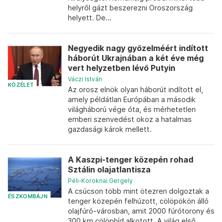
helyről gázt beszerezni Oroszország
helyett. De...
Negyedik nagy győzelméért indított
háborút Ukrajnában a két éve még
vert helyzetben lévő Putyin
Váczi István
KÖZÉLET
Az orosz elnök olyan háborút indított el,
amely példátlan Európában a második
világháború vége óta, és mérhetetlen
emberi szenvedést okoz a hatalmas
gazdasági károk mellett.
A Kaszpi-tenger közepén rohad
Sztálin olajatlantisza
Péli-Koroknai Gergely
A csúcson több mint ötezren dolgoztak a
ÉSZKOMBÁJN
tenger közepén felhúzott, cölöpökön álló
olajfúró-városban, amit 2000 fúrótorony és
300 km cölöphíd alkotott. A világ első