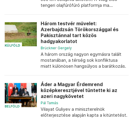
tengeri olajfúrófúró platformja ma...
Három testvér művelet:
Azerbajdzsán Törökországgal és
Pakisztánnal tart közös
hadgyakorlatot
KÜLFÖLD
Brückner Gergely
A három ország nagyon egymásra talált
mostanában, a térség sok konfliktusa
miatt különösen hangsúlyos a barátkozás.
Áder a Magyar Érdemrend
középkeresztjével tüntette ki az
azeri nagykövetet
Pál Tamás
BELFÖLD
Vilayat Guliyev a miniszterelnök
előterjesztése alapján kapta a kitüntetést.