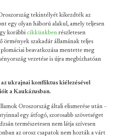
roszország tekintélyét kikezdték az
t egy olyan háború alakul, amely teljesen
ogy korábbi
cikkünkben
részletesen
lő örmények szakadár államának teljes
diplomáciai beavatkozása mentette meg
ényország vezetése is újra megbízhatóan
az ukrajnai konfliktus kiélezésével
ióit a Kaukázusban.
államok Oroszország általi elismerése után –
Putyinnal egy átfogó, szorosabb szövetséget
dzsán természetesen nem látja szívesen
zonban az orosz csapatok nem hozták a várt