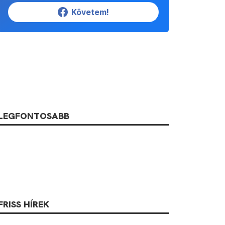
Követem!
LEGFONTOSABB
FRISS HÍREK