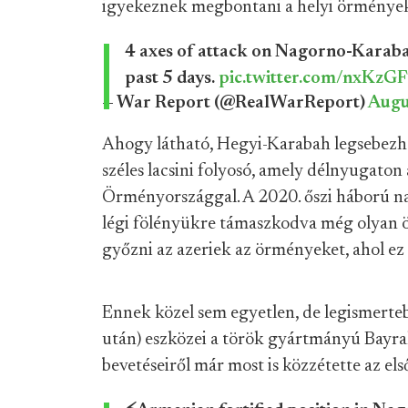
igyekeznek megbontani a helyi örménye
4 axes of attack on Nagorno-Karabak
past 5 days.
pic.twitter.com/nxKz
— War Report (@RealWarReport)
Augu
Ahogy látható, Hegyi-Karabah legsebezhe
széles lacsini folyosó, amely délnyugaton 
Örményországgal. A 2020. őszi háború nag
légi fölényükre támaszkodva még olyan ös
győzni az azeriek az örményeket, ahol ez
Ennek közel sem egyetlen, de legismerteb
után) eszközei a török gyártmányú Bayra
bevetéseiről már most is közzétette az el