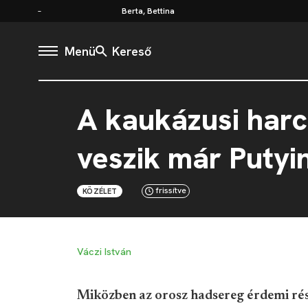
Berta, Bettina
Menü
Kereső
A kaukázusi har
veszik már Putyi
frissítve
KÖZÉLET
Váczi István
Miközben az orosz hadsereg érdemi rés