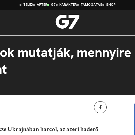
TELEX
AFTER
G7
KARAKTER
TÁMOGATÁS
SHOP
cok mutatják, mennyir
nt
ze Ukrajnában harcol, az azeri haderő