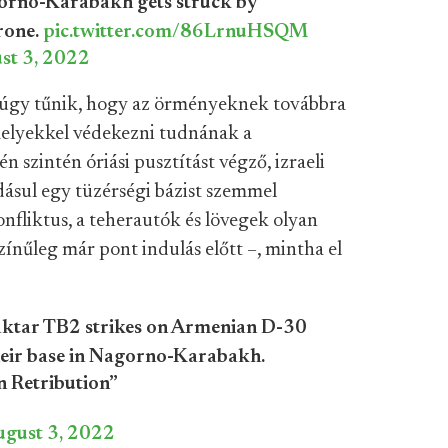
gorno-Karabakh gets struck by
rone.
pic.twitter.com/86LrnuHSQM
st 3, 2022
de úgy tűnik, hogy az örményeknek továbbra
melyekkel védekezni tudnának a
 szintén óriási pusztítást végző, izraeli
ásul egy tüzérségi bázist szemmel
konfliktus, a teherautók és lövegek olyan
ínűleg már pont indulás előtt –, mintha el
raktar TB2 strikes on Armenian D-30
heir base in Nagorno-Karabakh.
n Retribution”
ugust 3, 2022