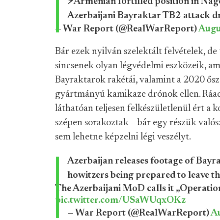
⚡️Armenian fortified position in Na
Azerbaijani Bayraktar TB2 attack d
— War Report (@RealWarReport)
Augu
Bár ezek nyilván szelektált felvételek, 
sincsenek olyan légvédelmi eszközeik, a
Bayraktarok rakétái, valamint a 2020 őszén
gyártmányú kamikaze drónok ellen. Ráad
láthatóan teljesen felkészületlenül ért a 
szépen sorakoztak – bár egy részük valósz
sem lehetne képzelni légi veszélyt.
Azerbaijan releases footage of Bay
howitzers being prepared to leave t
The Azerbaijani MoD calls it „Operatio
pic.twitter.com/USaWUqxOKz
— War Report (@RealWarReport)
A