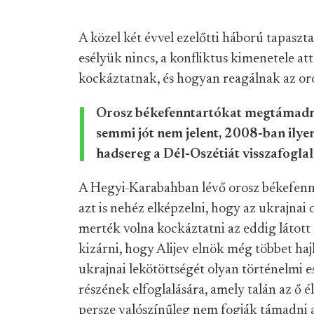
A közel két évvel ezelőtti háború tapasz
esélyük nincs, a konfliktus kimenetele at
kockáztatnak, és hogyan reagálnak az oro
Orosz békefenntartókat megtámadni
semmi jót nem jelent, 2008-ban ilyen
hadsereg a Dél-Oszétiát visszafoglal
A Hegyi-Karabahban lévő orosz békefenn
azt is nehéz elképzelni, hogy az ukrajnai
merték volna kockáztatni az eddig látott 
kizárni, hogy Alijev elnök még többet ha
ukrajnai lekötöttségét olyan történelmi
részének elfoglalására, amely talán az ő 
persze valószínűleg nem fogják támadni 