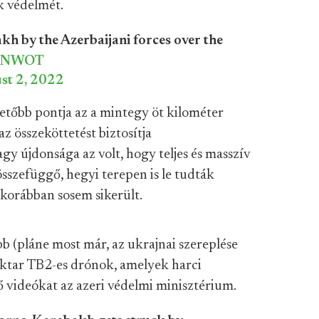
k védelmét.
h by the Azerbaijani forces over the
GFNWOT
st 2, 2022
tőbb pontja az a mintegy öt kilométer
az összeköttetést biztosítja
y újdonsága az volt, hogy teljes és masszív
szefüggő, hegyi terepen is le tudták
 korábban sosem sikerült.
b (pláne most már, az ukrajnai szereplése
ktar TB2-es drónok, amelyek harci
ső videókat az azeri védelmi minisztérium.