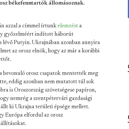
rosz békefenntartók állomásoznak.
án azzal a címmel írtunk
elemzést
a
gy győzelméért indított háborút
n lévő Putyin. Ukrajnában azonban annyira
elmet az orosz elnök, hogy az már a korábbi
ttőt.
 a bevonuló orosz csapatok mentették meg
tte, eddig azonban nem mutatott túl sok
bbra is Oroszország szövetségese papíron,
hogy nemrég a szentpétervári gazdasági
lt ki Ukrajna területi épsége mellett.
gy Európa elfordul az orosz
állításokat.