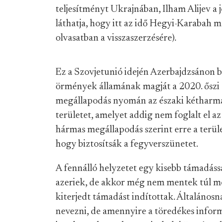
teljesítményt Ukrajnában, Ilham Alijev a j
láthatja, hogy itt az idő Hegyi-Karabah 
olvasatban a visszaszerzésére).
Ez a Szovjetunió idején Azerbajdzsánon be
örmények államának magját a 2020. őszi ö
megállapodás nyomán az északi kétharma
területet, amelyet addig nem foglalt el a
hármas megállapodás szerint erre a terül
hogy biztosítsák a fegyverszünetet.
A fennálló helyzetet egy kisebb támadássa
azeriek, de akkor még nem mentek túl me
kiterjedt támadást indítottak. Általánosn
nevezni, de amennyire a töredékes infor