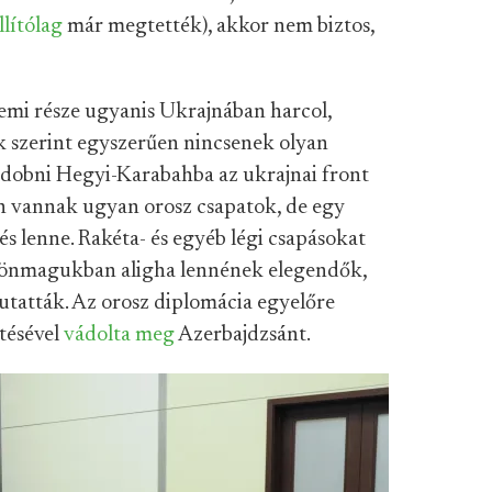
llítólag
már megtették), akkor nem biztos,
emi része ugyanis Ukrajnában harcol,
 szerint egyszerűen nincsenek olyan
 dobni Hegyi-Karabahba az ukrajnai front
 vannak ugyan orosz csapatok, de egy
s lenne. Rakéta- és egyéb légi csapásokat
 önmagukban aligha lennének elegendők,
utatták. Az orosz diplomácia egyelőre
tésével
vádolta meg
Azerbajdzsánt.