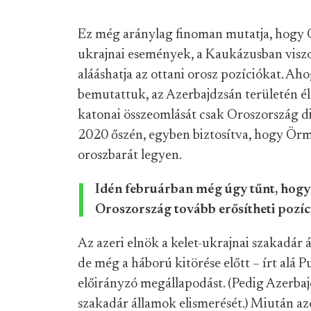
Ez még aránylag finoman mutatja, hogy O
ukrajnai események, a Kaukázusban viszon
alááshatja az ottani orosz pozíciókat. Ah
bemutattuk, az Azerbajdzsán területén é
katonai összeomlását csak Oroszország 
2020 őszén, egyben biztosítva, hogy Örm
oroszbarát legyen.
Idén februárban még úgy tűnt, hogy 
Oroszország tovább erősítheti pozíc
Az azeri elnök a kelet-ukrajnai szakadár 
de még a háború kitörése előtt – írt alá 
előirányzó megállapodást. (Pedig Azerbaj
szakadár államok elismerését.) Miután a