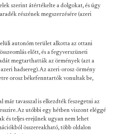
elek szerint átértékelte a dolgokat, és úgy
maradék részének megszerzésére (azeri
lüli autonóm terület alkotta az ottani
sszeomlás előtt, és a fegyverszüneti
dát megtarthatták az örmények (azt a
z azeri hadsereg). Az azeri-orosz-örmény
etre orosz békefenntartók vonultak be,
l már tavasszal is elkezdték feszegetni az
sszire. Az utóbbi egy hétben viszont eléggé
ak és teljes erejűnek ugyan nem lehet
mációkból összereakható, több oldalon