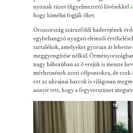
nyitnak tüzet (figyelmeztető lövésekkel
á
hogy kímélni fogják őket.
Oroszország szárazföldi haderejének érd
egybehangzó nyugati elemzői értékelések
tartalékok, amelyeket gyorsan át lehetne
meggyengítése nélkül. Örményországban
nagy háborúban az ő erejük is messze kevé
mérhetnének azeri célpontokra, de ezek
ezt az ukrajnai harcok is világosan megm
annyit tett, hogy a fegyverszünet megsér