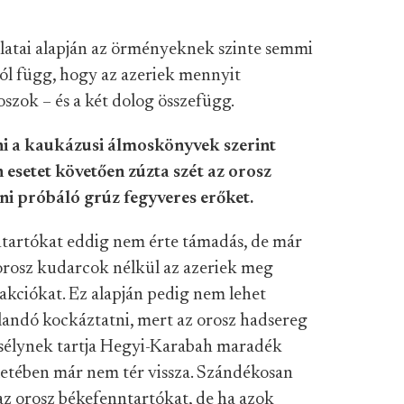
talatai alapján az örményeknek szinte semmi
tól függ, hogy az azeriek mennyit
szok – és a két dolog összefügg.
 a kaukázusi álmoskönyvek szerint
 esetet követően zúzta szét az orosz
ni próbáló grúz fegyveres erőket.
tartókat eddig nem érte támadás, de már
 orosz kudarcok nélkül az azeriek meg
akciókat. Ez alapján pedig nem lehet
jlandó kockáztatni, mert az orosz hadsereg
 esélynek tartja Hegyi-Karabah maradék
életében már nem tér vissza. Szándékosan
az orosz békefenntartókat, de ha azok