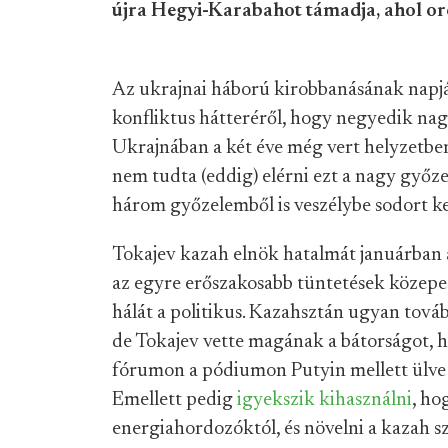
újra Hegyi-Karabahot támadja, ahol o
Az ukrajnai háború kirobbanásának napj
konfliktus hátteréről, hogy negyedik na
Ukrajnában a két éve még vert helyzetbe
nem tudta (eddig) elérni ezt a nagy győz
három győzelemből is veszélybe sodort ke
Tokajev kazah elnök hatalmát januárban
az egyre erőszakosabb tüntetések közepe
hálát a politikus. Kazahsztán ugyan tová
de Tokajev vette magának a bátorságot, 
fórumon a pódiumon Putyin mellett ülve ál
Emellett pedig
igyekszik kihasználni
, ho
energiahordozóktól, és növelni a kazah sz