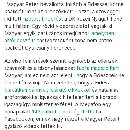
„Magyar Péter bevallotta: inkább a Fidesszel kötne
koalíciót, mint az ellenzékkel” – ezzel a szöveggel
indított
fizetett hirdetést
a DK-közeli Nyugati Fény
múlt héten. Egy rövid videórészletet vágtak ki
Magyar egyik partizános interjújából,
amelyben
arról beszélt:
pártvezetőként soha nem kötne
koalíciót Gyurcsány Ferenccel.
Az első felmérések szerint leginkább az ellenzék
szavazóit és a bizonytalanokat
tudta megszólítani
Magyar, ám ez nem azt jelenti, hogy a Fidesznek ne
lenne félnivalója. Nem véletlen, hogy a Fidesz
plakátkampánnyal,
lejárató cikkekkel
és hatalmas
erőforrásokkal igyekszik hitelteleníteni a korábbi
igazságügyi miniszter exférjét. A Megafon egy
hónap alatt
143 millió forintot égetett el
a
Facebookon, ennek nagy részét a Magyar Pétert
gyalázó videók tették ki.