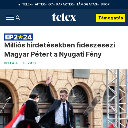
TELEX
AFTER
G7
KARAKTER
TÁMOGATÁS
SHOP
Támogatás
Milliós hirdetésekben fideszesezi
Magyar Pétert a Nyugati Fény
BELFÖLD
EP 2024