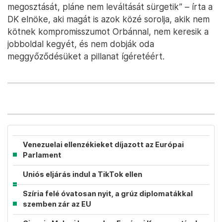
megosztását, pláne nem leváltását sürgetik” – írta a
DK elnöke, aki magát is azok közé sorolja, akik nem
kötnek kompromisszumot Orbánnal, nem keresik a
jobboldal kegyét, és nem dobják oda
meggyőződésüket a pillanat ígéretéért.
Venezuelai ellenzékieket díjazott az Európai
Parlament
Uniós eljárás indul a TikTok ellen
Szíria felé óvatosan nyit, a grúz diplomatákkal
szemben zár az EU