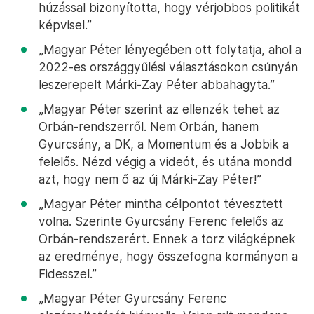
húzással bizonyította, hogy vérjobbos politikát
képvisel.”
„Magyar Péter lényegében ott folytatja, ahol a
2022-es országgyűlési választásokon csúnyán
leszerepelt Márki-Zay Péter abbahagyta.”
„Magyar Péter szerint az ellenzék tehet az
Orbán-rendszerről. Nem Orbán, hanem
Gyurcsány, a DK, a Momentum és a Jobbik a
felelős. Nézd végig a videót, és utána mondd
azt, hogy nem ő az új Márki-Zay Péter!”
„Magyar Péter mintha célpontot tévesztett
volna. Szerinte Gyurcsány Ferenc felelős az
Orbán-rendszerért. Ennek a torz világképnek
az eredménye, hogy összefogna kormányon a
Fidesszel.”
„Magyar Péter Gyurcsány Ferenc