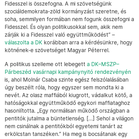
Fidesszel is összefogna. A mi szövetségünk
szociáldemokrata-zöld kormányzást szeretne, és
soha, semmilyen formában nem fogunk összefogni a
Fidesszel. És olyan politikusokkal sem, akik nem
zárják ki a Fidesszel való együttműködést” –
válaszolta a DK
korábban arra a kérdésünkre, hogy
kötnének-e szövetséget Magyar Péterrel.
A politikus szelleme ott lebegett
a DK–MSZP–
Párbeszéd vasárnapi kampánynyitó rendezvényén
is, ahol Molnár Csaba szinte egész felszólalásában
úgy beszélt róla, hogy egyszer sem mondta ki a
nevét. Az olasz maffiából kiugrott, vádalkut kötő, a
hatóságokkal együttműködő egykori maffiataghoz
hasonlította. „Egy normálisan működő országban a
pentitók jutalma a büntetlenség. […] Sehol a világon
nem csinálnak a pentitókból egyetemi tanárt az
erkölcstan tanszéken.” Ha meg is bocsátanak egy