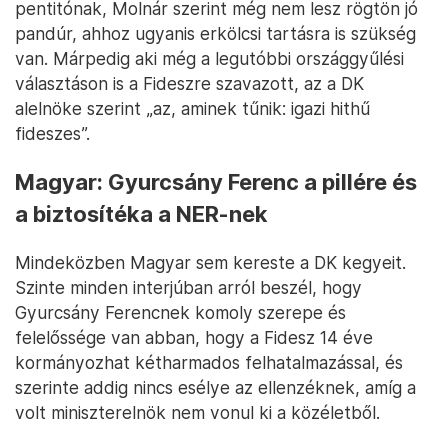
pentitónak, Molnár szerint még nem lesz rögtön jó
pandúr, ahhoz ugyanis erkölcsi tartásra is szükség
van. Márpedig aki még a legutóbbi országgyűlési
választáson is a Fideszre szavazott, az a DK
alelnöke szerint „az, aminek tűnik: igazi hithű
fideszes”.
Magyar: Gyurcsány Ferenc a pillére és
a biztosítéka a NER-nek
Mindeközben Magyar sem kereste a DK kegyeit.
Szinte minden interjúban arról beszél, hogy
Gyurcsány Ferencnek komoly szerepe és
felelőssége van abban, hogy a Fidesz 14 éve
kormányozhat kétharmados felhatalmazással, és
szerinte addig nincs esélye az ellenzéknek, amíg a
volt miniszterelnök nem vonul ki a közéletből.