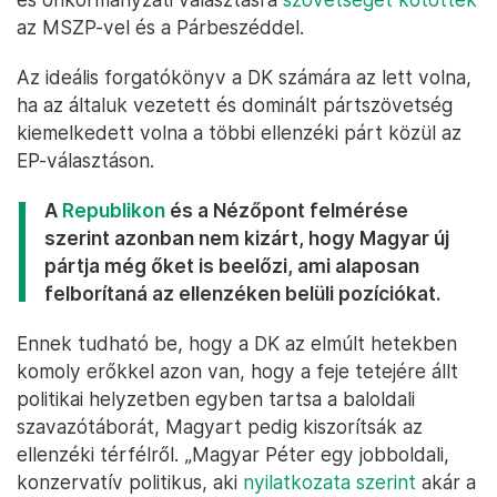
az MSZP-vel és a Párbeszéddel.
Az ideális forgatókönyv a DK számára az lett volna,
ha az általuk vezetett és dominált pártszövetség
kiemelkedett volna a többi ellenzéki párt közül az
EP-választáson.
A
Republikon
és a Nézőpont felmérése
szerint azonban nem kizárt, hogy Magyar új
pártja még őket is beelőzi, ami alaposan
felborítaná az ellenzéken belüli pozíciókat.
Ennek tudható be, hogy a DK az elmúlt hetekben
komoly erőkkel azon van, hogy a feje tetejére állt
politikai helyzetben egyben tartsa a baloldali
szavazótáborát, Magyart pedig kiszorítsák az
ellenzéki térfélről. „Magyar Péter egy jobboldali,
konzervatív politikus, aki
nyilatkozata szerint
akár a