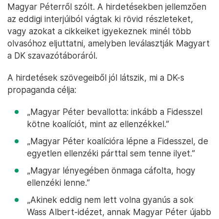
Magyar Péterről szólt. A hirdetésekben jellemzően
az eddigi interjúiból vágtak ki rövid részleteket,
vagy azokat a cikkeiket igyekeznek minél több
olvasóhoz eljuttatni, amelyben leválasztják Magyart
a DK szavazótáboráról.
A hirdetések szövegeiből jól látszik, mi a DK-s
propaganda célja:
„Magyar Péter bevallotta: inkább a Fidesszel
kötne koalíciót, mint az ellenzékkel.”
„Magyar Péter koalícióra lépne a Fidesszel, de
egyetlen ellenzéki párttal sem tenne ilyet.”
„Magyar lényegében önmaga cáfolta, hogy
ellenzéki lenne.”
„Akinek eddig nem lett volna gyanús a sok
Wass Albert-idézet, annak Magyar Péter újabb