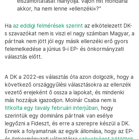
elszámoltatását hiányolja. Vajon mit mondana
akkor, ha nem lenne »ellenzéki«?”
Ha
az eddigi felmérések szerint
az elkötelezett DK-
s szavazókat nem is viszi el nagy számban Magyar, a
pártnak nem jött jól egy másik ellenzéki erő gyors
felemelkedése a június 9-i EP- és önkormányzati
választás előtt.
A DK a 2022-es választás óta azon dolgozik, hogy a
következő országgyűlési választásokra az ellenzék
vezető erejeként ő ossza a lapokat, és mindenki
más hozzájuk igazodjon. Molnár Csaba nem is
titkolta egy tavaly februári interjúban,
hogy
szerintük egy domináns pártnak van esélye
legyőzni a Fideszt, és erre a szerepre készül a DK.
Ennek a folyamatnak az egyik állomása, hogy az EP-
és önkormányzati választásra
szövetséget kötöttek