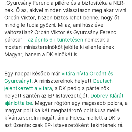
„Gyurcsány Ferenc a pillére és a biztosítéka a NER-
nek. Ő az, akivel minden választáson meg akar vívni
Orbán Viktor, hiszen biztos lehet benne, hogy őt
mindig le tudja győzni. Mi az, ami húsz éve
változatlan? Orbán Viktor és Gyurcsány Ferenc
párosa” –
az április 6-i tüntetésen
nemcsak a
mostani miniszterelnököt jelölte ki ellenfelének
Magyar, hanem a DK elnökét is.
Egy nappal később már
vitára hívta Orbánt és
Gyurcsányt
. A miniszterelnök helyett
Deutsch
jelentkezett a vitára
, a DK pedig a pártelnök
helyett szintén az EP-listavezetőjét,
Dobrev Klárát
ajánlotta be.
Magyar rögtön egy magasabb polcra, a
magyar politika két meghatározó politikusa mellé
kívánta sorolni magát, ám a Fidesz mellett a DK is
azt üzente: csak EP-listavezetőként tekintenek rá.