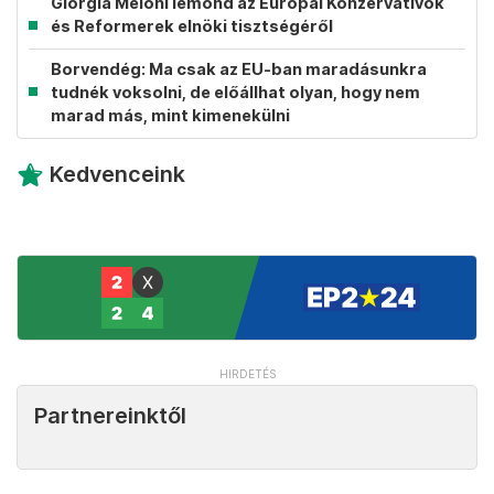
Giorgia Meloni lemond az Európai Konzervatívok
és Reformerek elnöki tisztségéről
Borvendég: Ma csak az EU-ban maradásunkra
tudnék voksolni, de előállhat olyan, hogy nem
marad más, mint kimenekülni
Kedvenceink
Partnereinktől