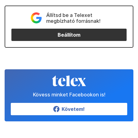
Állítsd be a Telexet
megbízható forrásnak!
Beállítom
Kövess minket Facebookon is!
Követem!