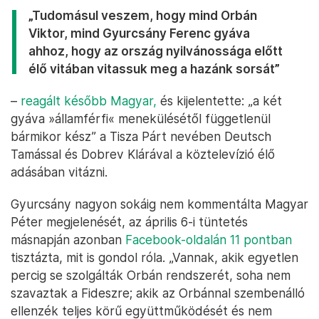
„Tudomásul veszem, hogy mind Orbán
Viktor, mind Gyurcsány Ferenc gyáva
ahhoz, hogy az ország nyilvánossága előtt
élő vitában vitassuk meg a hazánk sorsát”
–
reagált később Magyar,
és kijelentette: „a két
gyáva »államférfi« menekülésétől függetlenül
bármikor kész” a Tisza Párt nevében Deutsch
Tamással és Dobrev Klárával a köztelevízió élő
adásában vitázni.
Gyurcsány nagyon sokáig nem kommentálta Magyar
Péter megjelenését, az április 6-i tüntetés
másnapján azonban
Facebook-oldalán 11 pontban
tisztázta, mit is gondol róla. „Vannak, akik egyetlen
percig se szolgálták Orbán rendszerét, soha nem
szavaztak a Fideszre; akik az Orbánnal szembenálló
ellenzék teljes körű együttműködését és nem