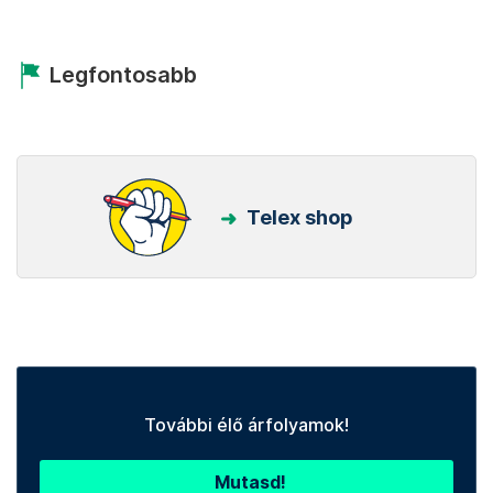
Legfontosabb
Telex shop
További élő árfolyamok!
Mutasd!