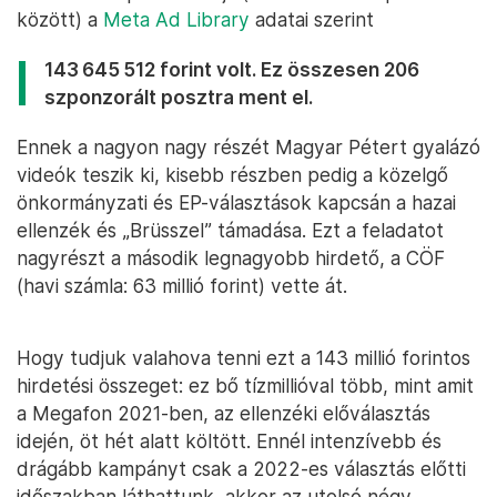
között) a
Meta Ad Library
adatai szerint
143 645 512 forint volt. Ez összesen 206
szponzorált posztra ment el.
Ennek a nagyon nagy részét Magyar Pétert gyalázó
videók teszik ki, kisebb részben pedig a közelgő
önkormányzati és EP-választások kapcsán a hazai
ellenzék és „Brüsszel” támadása. Ezt a feladatot
nagyrészt a második legnagyobb hirdető, a CÖF
(havi számla: 63 millió forint) vette át.
Hogy tudjuk valahova tenni ezt a 143 millió forintos
hirdetési összeget: ez bő tízmillióval több, mint amit
a Megafon 2021-ben, az ellenzéki előválasztás
idején, öt hét alatt költött. Ennél intenzívebb és
drágább kampányt csak a 2022-es választás előtti
időszakban láthattunk, akkor az utolsó négy