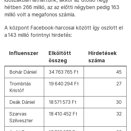
hétben 266 millió, az az előtti négyben pedig 163
millió volt a megafonos számla.
A központ Facebook-harcosai között így oszlott el
a 143 millió forintnyi hirdetés:
influenszer
elköltött
hirdetések
összeg
száma
Bohár Dániel
34 763 765 Ft
45
Trombitás
19 640 294 Ft
27
Kristóf
Deák Dániel
18 571 573 Ft
30
Szarvas
18 410 452 Ft
32
Szilveszter