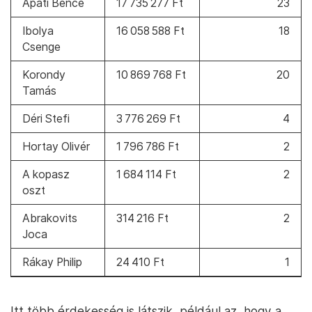
Apáti Bence
17 735 277 Ft
23
Ibolya
16 058 588 Ft
18
Csenge
Korondy
10 869 768 Ft
20
Tamás
Déri Stefi
3 776 269 Ft
4
Hortay Olivér
1 796 786 Ft
2
A kopasz
1 684 114 Ft
2
oszt
Abrakovits
314 216 Ft
2
Joca
Rákay Philip
24 410 Ft
1
Itt több érdekesség is látszik, például az, hogy a