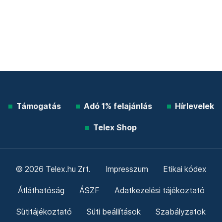
Támogatás
Adó 1% felajánlás
Hírlevelek
Telex Shop
© 2026 Telex.hu Zrt.
Impresszum
Etikai kódex
Átláthatóság
ÁSZF
Adatkezelési tájékoztató
Sütitájékoztató
Süti beállítások
Szabályzatok