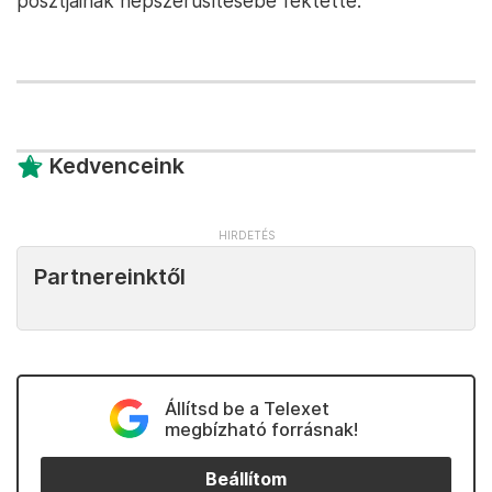
posztjainak népszerűsítésébe fektette.
Kedvenceink
Partnereinktől
Állítsd be a Telexet
megbízható forrásnak!
Beállítom