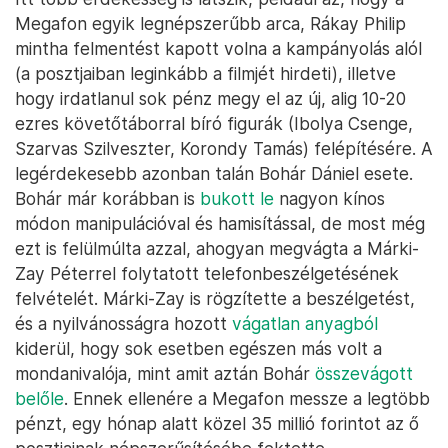
Megafon egyik legnépszerűbb arca, Rákay Philip
mintha felmentést kapott volna a kampányolás alól
(a posztjaiban leginkább a filmjét hirdeti), illetve
hogy irdatlanul sok pénz megy el az új, alig 10-20
ezres követőtáborral bíró figurák (Ibolya Csenge,
Szarvas Szilveszter, Korondy Tamás) felépítésére. A
legérdekesebb azonban talán Bohár Dániel esete.
Bohár már korábban is
bukott le
nagyon kínos
módon manipulációval és hamisítással, de most még
ezt is felülmúlta azzal, ahogyan megvágta a Márki-
Zay Péterrel folytatott telefonbeszélgetésének
felvételét. Márki-Zay is rögzítette a beszélgetést,
és a nyilvánosságra hozott
vágatlan anyagból
kiderül, hogy sok esetben egészen más volt a
mondanivalója, mint amit aztán Bohár
összevágott
belőle
. Ennek ellenére a Megafon messze a legtöbb
pénzt, egy hónap alatt közel 35 millió forintot az ő