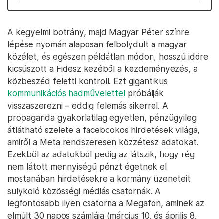
A kegyelmi botrány, majd Magyar Péter színre
lépése nyomán alaposan felbolydult a magyar
közélet, és egészen példátlan módon, hosszú időre
kicsúszott a Fidesz kezéből a kezdeményezés, a
közbeszéd feletti kontroll. Ezt gigantikus
kommunikációs hadművelettel
próbálják
visszaszerezni – eddig felemás sikerrel. A
propaganda gyakorlatilag egyetlen, pénzügyileg
átlátható szelete a facebookos hirdetések világa,
amiről a Meta rendszeresen közzétesz adatokat.
Ezekből az adatokból pedig az látszik, hogy rég
nem látott mennyiségű pénzt égetnek el
mostanában hirdetésekre a kormány üzeneteit
sulykoló közösségi médiás csatornák. A
legfontosabb ilyen csatorna a Megafon, aminek az
elmúlt 30 napos számlája (március 10. és április 8.