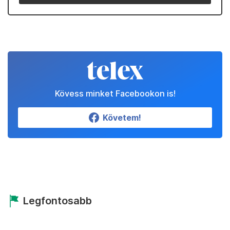
Kövess minket Facebookon is!
Követem!
Legfontosabb