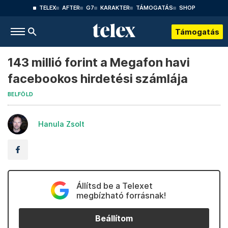
TELEX
AFTER
G7
KARAKTER
TÁMOGATÁS
SHOP
Támogatás
143 millió forint a Megafon havi
facebookos hirdetési számlája
BELFÖLD
Hanula Zsolt
Állítsd be a Telexet
megbízható forrásnak!
Beállítom